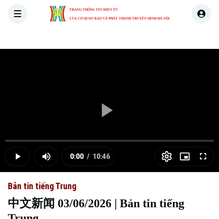
TRANG THÔNG TIN ĐIỆN TỬ
CỦA CƠ QUAN BÁO VÀ PHÁT THANH TRUYỀN HÌNH HÀ NỘI
THỜI SỰ
HÀ NỘI
THẾ GIỚI
KINH TẾ
NHÀ ĐẤT
Skip Ad
Play
Loaded
:
Video
0.00%
0:00
/
10:46
Play
Mute
Picture-
Full
Current
Duration
in-
Picture
Bản tin tiếng Trung
Time
中文新闻 03/06/2026 | Bản tin tiếng
Trung