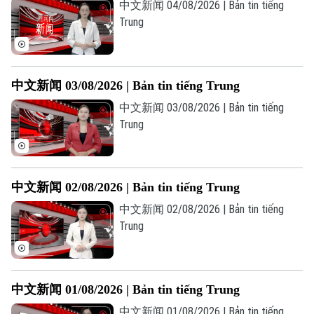
中文新闻 04/08/2026 | Bản tin tiếng
Trung
Chuyên mục
中文新闻 03/08/2026 | Bản tin tiếng Trung
Thời sự
中文新闻 03/08/2026 | Bản tin tiếng
Hà Nội
Trung
Hà Nội
Chính trị
Nhịp sống Hà Nội
Thế giới
中文新闻 02/08/2026 | Bản tin tiếng Trung
Xã hội
Người Hà Nội
Tin tức
Kinh tế
中文新闻 02/08/2026 | Bản tin tiếng
An ninh trật tự
Trung
Khoảnh khắc Hà Nội
Quân sự
Tin tức
Nhà đất
Công nghệ
Ẩm thực
Hồ sơ
Cafe sáng
Tin tức
Tàu và Xe
中文新闻 01/08/2026 | Bản tin tiếng Trung
Người Việt 4 phương
Tài chính Ngân hàng
中文新闻 01/08/2026 | Bản tin tiếng