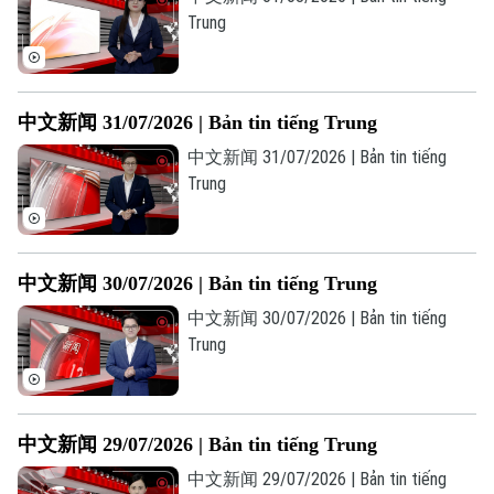
Đầu tư
Ô tô
Giáo dục
Trung
Doanh nghiệp
Căn hộ
Tàu
Tin tức
Văn hóa
Đất đai
Xe máy
中文新闻 31/07/2026 | Bản tin tiếng Trung
Tuyển sinh
Tin tức
Sức khỏe
Kinh nghiệm
中文新闻 31/07/2026 | Bản tin tiếng
Thị trường
Hướng nghiệp
Trung
Làng nghề
Y tế
Thể thao
Đánh giá
Di tích
Dinh dưỡng
Bóng đá
Giải trí
中文新闻 30/07/2026 | Bản tin tiếng Trung
Tư vấn sức khỏe
Quần vợt
中文新闻 30/07/2026 | Bản tin tiếng
Tin tức
Đã phát sóng
Trung
Golf
Sao
Điện ảnh
中文新闻 29/07/2026 | Bản tin tiếng Trung
中文新闻 29/07/2026 | Bản tin tiếng
Thời trang