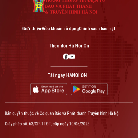
TRANG THÔNG TIN ĐIỆN TỬ
BÁO VÀ PHÁT THANH
& TRUYỀN HÌNH HÀ NỘI
Giới thiệu
Điều khoản sử dụng
Chính sách bảo mật
Theo dõi Hà Nội On
Tải ngay HANOI ON
Bản quyền thuộc về Cơ quan Báo và Phát thanh Truyền hình Hà Nội
Giấy phép số: 63/GP-TTĐT, cấp ngày 10/05/2023