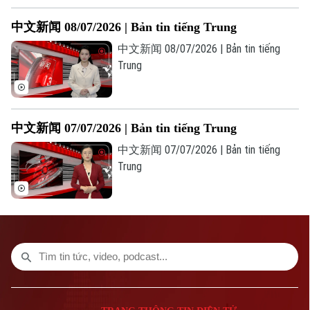
TRANG THÔNG TIN ĐIỆN TỬ
中文新闻 08/07/2026 | Bản tin tiếng Trung
CỦA CƠ QUAN BÁO VÀ PHÁT THANH TRUYỀN HÌNH HÀ NỘI
中文新闻 08/07/2026 | Bản tin tiếng
Số 3-5 Huỳnh Thúc Kháng-Phường Láng-Hà Nội
Trung
Giám đốc: VŨ MINH TUẤN
Phó Giám đốc: Nguyễn Kim Khiêm, Nguyễn Minh Đức, Nguyễn Thành Lợi
中文新闻 07/07/2026 | Bản tin tiếng Trung
中文新闻 07/07/2026 | Bản tin tiếng
Trung