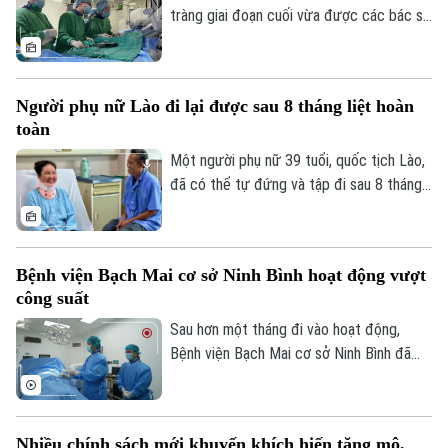
tràng giai đoạn cuối vừa được các bác sĩ
Bệnh viện Thanh Nhàn can thiệp nút mạch
cầm máu thành công, giúp kiểm soát biến
chứng nguy kịch và trở về nhà trong
Người phụ nữ Lào đi lại được sau 8 tháng liệt hoàn
những ngày cuối đời.
toàn
Một người phụ nữ 39 tuổi, quốc tịch Lào,
đã có thể tự đứng và tập đi sau 8 tháng
liệt hoàn toàn hai chân nhờ ca vi phẫu giải
ép tủy cổ thành công tại Bệnh viện Bạch
Mai.
Bệnh viện Bạch Mai cơ sở Ninh Bình hoạt động vượt
công suất
Sau hơn một tháng đi vào hoạt động,
Bệnh viện Bạch Mai cơ sở Ninh Bình đã
vượt 100% công suất giường bệnh, nhiều
chuyên khoa có thời điểm tiến sát 150%.
Không chỉ đáp ứng nhu cầu khám chữa
Nhiều chính sách mới khuyến khích hiến tặng mô,