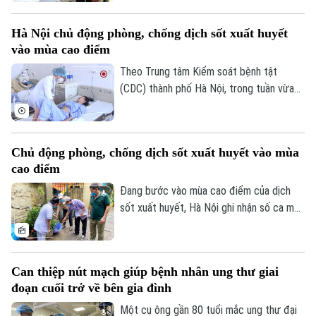
xạ ngày càng gia tăng. Đây là cảnh báo
Tư vấn sức khỏe
Quần vợt
được các chuyên gia đưa ra tại hội thảo
Tin tức
Đã phát sóng
Hà Nội chủ động phòng, chống dịch sốt xuất huyết
“Giải pháp nâng cao thị lực trong thời đại
vào mùa cao điểm
Golf
số” được báo Nhân dân tổ chức.
Sao
Theo Trung tâm Kiểm soát bệnh tật
(CDC) thành phố Hà Nội, trong tuần vừa
Điện ảnh
qua, số ca mắc sốt xuất huyết trên địa
bàn tăng nhanh do thời tiết mưa nhiều, độ
Thời trang
ẩm cao tạo điều kiện thuận lợi cho muỗi
Chủ động phòng, chống dịch sốt xuất huyết vào mùa
Âm nhạc
truyền bệnh phát triển.
cao điểm
Đang bước vào mùa cao điểm của dịch
sốt xuất huyết, Hà Nội ghi nhận số ca mắc
có xu hướng gia tăng qua từng tuần.
Trước diễn biến này, cùng với sự vào cuộc
của ngành y tế, việc chủ động phòng bệnh
Can thiệp nút mạch giúp bệnh nhân ung thư giai
ngay từ mỗi gia đình, mỗi khu dân cư
đoạn cuối trở về bên gia đình
được xem là giải pháp quan trọng để ngăn
chặn dịch lây lan.
Một cụ ông gần 80 tuổi mắc ung thư đại