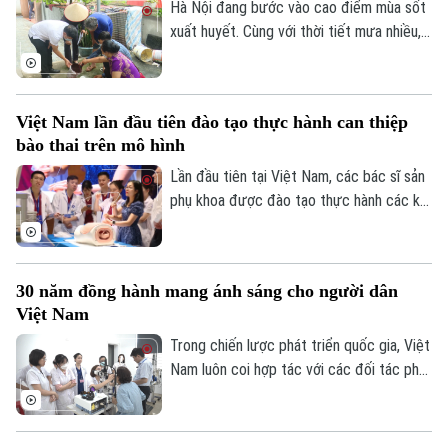
thai: Từ chẩn đoán trước sinh đến điều trị
Hà Nội đang bước vào cao điểm mùa sốt
can thiệp bào thai đa chuyên ngành", diễn
xuất huyết. Cùng với thời tiết mưa nhiều,
ra chiều 7/8 tại Hà Nội.
việc học sinh, sinh viên trở lại Thủ đô
chuẩn bị năm học mới khiến nguy cơ dịch
bệnh gia tăng nếu mỗi gia đình và cộng
Việt Nam lần đầu tiên đào tạo thực hành can thiệp
đồng không chủ động thực hiện các biện
bào thai trên mô hình
pháp phòng, chống.
Lần đầu tiên tại Việt Nam, các bác sĩ sản
phụ khoa được đào tạo thực hành các kỹ
thuật can thiệp bào thai trên hệ thống mô
hình mô phỏng hiện đại dưới sự hướng dẫn
Chuyên mục
trực tiếp của các chuyên gia hàng đầu
30 năm đồng hành mang ánh sáng cho người dân
thế giới. Hoạt động diễn ra trong khuôn
Thời sự
Việt Nam
khổ Hội thảo Quốc tế về Y học bào thai
2026.
Trong chiến lược phát triển quốc gia, Việt
Hà Nội
Hà Nội
Nam luôn coi hợp tác với các đối tác phát
triển là một nguồn lực quan trọng để nâng
Chính trị
cao chất lượng dịch vụ y tế và bảo đảm
Nhịp sống Hà Nội
Thế giới
mọi người dân được tiếp cận chăm sóc