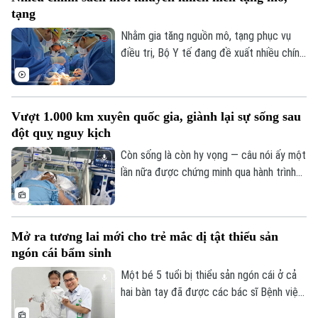
bệnh ngày càng lớn, sự hiện diện của bệnh
tạng
viện còn giúp nhiều ca nhồi máu cơ tim,
đột quỵ não... được cấp cứu, can thiệp
Nhằm gia tăng nguồn mô, tạng phục vụ
trong “giờ vàng”, mở thêm cơ hội sống và
điều trị, Bộ Y tế đang đề xuất nhiều chính
giảm nguy cơ để lại di chứng cho người
sách mới mang tính đột phá trong dự
bệnh.
thảo Luật sửa đổi, bổ sung một số điều
Theo dõi Hà Nội On
của Luật Hiến, lấy, ghép mô, bộ phận cơ
Vượt 1.000 km xuyên quốc gia, giành lại sự sống sau
thể người và hiến, lấy xác.
đột quỵ nguy kịch
Còn sống là còn hy vọng — câu nói ấy một
lần nữa được chứng minh qua hành trình
giành giật sự sống đầy kỳ diệu của một
nam giáo viên Việt Nam tại Lào. Bằng sự
kiên cường của người vợ và sự tận tụy
Mở ra tương lai mới cho trẻ mắc dị tật thiểu sản
của các bác sĩ Bệnh viện Bạch Mai, một
ngón cái bẩm sinh
phép màu đã thực sự xảy ra sau hành
trình vượt 1.000 km xuyên đêm.
Một bé 5 tuổi bị thiểu sản ngón cái ở cả
hai bàn tay đã được các bác sĩ Bệnh viện
Hữu nghị Việt Đức thực hiện phẫu thuật