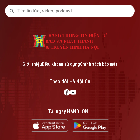
hiện thực hóa mục tiêu chăm sóc sức
khỏe từ sớm, ngay tại cộng đồng.
TRANG THÔNG TIN ĐIỆN TỬ
BÁO VÀ PHÁT THANH
& TRUYỀN HÌNH HÀ NỘI
Giới thiệu
Điều khoản sử dụng
Chính sách bảo mật
Theo dõi Hà Nội On
Tải ngay HANOI ON