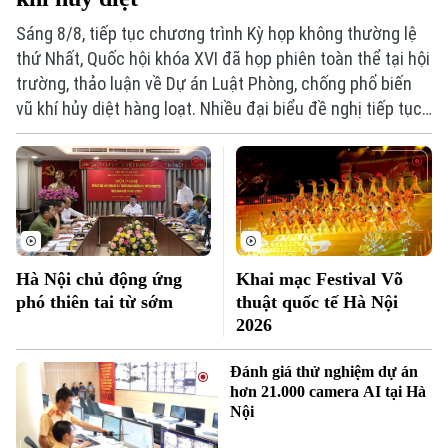
Sáng 8/8, tiếp tục chương trình Kỳ họp không thường lệ
thứ Nhất, Quốc hội khóa XVI đã họp phiên toàn thể tại hội
Xu hướng
trường, thảo luận về Dự án Luật Phòng, chống phổ biến
vũ khí hủy diệt hàng loạt. Nhiều đại biểu đề nghị tiếp tục
hoàn thiện các quy định nhằm nâng cao hiệu quả phòng
ngừa, kiểm soát rủi ro, đồng thời bảo đảm quyền và lợi
ích hợp pháp của tổ chức, cá nhân.
Hà Nội chủ động ứng
Khai mạc Festival Võ
phó thiên tai từ sớm
thuật quốc tế Hà Nội
2026
Đánh giá thử nghiệm dự án
hơn 21.000 camera AI tại Hà
Nội