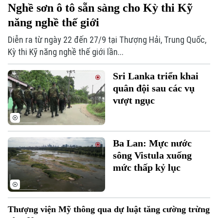
Thời trang
Nghề sơn ô tô sẵn sàng cho Kỳ thi Kỹ
năng nghề thế giới
Âm nhạc
Diễn ra từ ngày 22 đến 27/9 tại Thượng Hải, Trung Quốc,
Kỳ thi Kỹ năng nghề thế giới lần...
Sri Lanka triển khai
quân đội sau các vụ
vượt ngục
Ba Lan: Mực nước
sông Vistula xuống
Theo dõi Hà Nội On
mức thấp kỷ lục
Thượng viện Mỹ thông qua dự luật tăng cường trừng