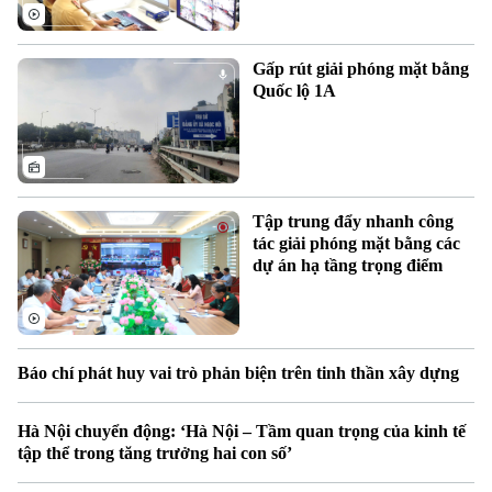
Gấp rút giải phóng mặt bằng
Quốc lộ 1A
Chuyên mục
Thời sự
Hà Nội
Hà Nội
Tập trung đẩy nhanh công
tác giải phóng mặt bằng các
dự án hạ tầng trọng điểm
Chính trị
Nhịp sống Hà Nội
Thế giới
Xã hội
Người Hà Nội
Tin tức
Kinh tế
An ninh trật tự
Báo chí phát huy vai trò phản biện trên tinh thần xây dựng
Khoảnh khắc Hà Nội
Quân sự
Tin tức
Nhà đất
Công nghệ
Ẩm thực
Hà Nội chuyển động: ‘Hà Nội – Tầm quan trọng của kinh tế
Hồ sơ
Cafe sáng
tập thể trong tăng trưởng hai con số’
Tin tức
Tàu và Xe
Người Việt 4 phương