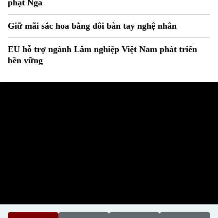
phạt Nga
Giữ mãi sắc hoa bằng đôi bàn tay nghệ nhân
EU hỗ trợ ngành Lâm nghiệp Việt Nam phát triển
bền vững
Liên hệ đường dây nóng (bấm để gọi)
Tòa soạn
Tòa soạn
0865.116.699 (hotline)
0865.116.699