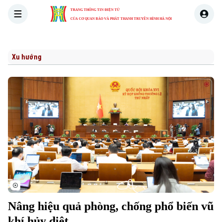
TRANG THÔNG TIN ĐIỆN TỬ
CỦA CƠ QUAN BÁO VÀ PHÁT THANH TRUYỀN HÌNH HÀ NỘI
THỜI SỰ
HÀ NỘI
THẾ GIỚI
KINH TẾ
NHÀ ĐẤT
Xu hướng
Nâng hiệu quả phòng, chống phổ biến vũ
khí hủy diệt