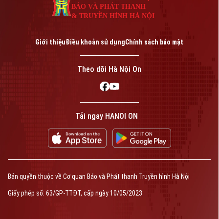
Bản quyền thuộc về Cơ quan Báo và Phát thanh Truyền hình Hà Nội Giấy
BÁO VÀ PHÁT THANH
phép số: Số 63/GP-TTDT, cấp ngày 10/05/2023
& TRUYỀN HÌNH HÀ NỘI
TRANG THÔNG TIN ĐIỆN TỬ
CỦA CƠ QUAN BÁO VÀ PHÁT THANH TRUYỀN HÌNH HÀ NỘI
Giới thiệu
Điều khoản sử dụng
Chính sách bảo mật
Số 3-5 Huỳnh Thúc Kháng-Phường Láng-Hà Nội
Giám đốc: VŨ MINH TUẤN
Theo dõi Hà Nội On
Phó Giám đốc: Nguyễn Kim Khiêm, Nguyễn Minh Đức, Nguyễn Thành Lợi
Tải ngay HANOI ON
Bản quyền thuộc về Cơ quan Báo và Phát thanh Truyền hình Hà Nội
Giấy phép số: 63/GP-TTĐT, cấp ngày 10/05/2023