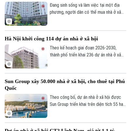
An ninh trật tự
Đang sinh sống và làm việc tại một địa
Khoảnh khắc Hà Nội
Quân sự
phương, người dân có thể mua nhà ở xã
Tin tức
Nhà đất
Công nghệ
hội tại địa phương khác hay không? Đây là
Ẩm thực
Hồ sơ
vấn đề được nhiều người quan tâm khi tìm
Cafe sáng
Tin tức
Tàu và Xe
hiểu chính sách nhà ở xã hội.
Người Việt 4 phương
Hà Nội khởi công 114 dự án nhà ở xã hội
Tài chính Ngân hàng
Đầu tư
Ô tô
Theo kế hoạch giai đoạn 2026-2030,
Giáo dục
Doanh nghiệp
thành phố triển khai 236 dự án nhà ở xã
Căn hộ
Tàu
hội, trong đó 147 dự án đã được chấp
Tin tức
Văn hóa
thuận chủ trương đầu tư với quy mô
Đất đai
Xe máy
khoảng 132.000 căn hộ, tổng vốn hơn
Tuyển sinh
Tin tức
Sun Group xây 50.000 nhà ở xã hội, cho thuê tại Phú
Sức khỏe
290.500 tỷ đồng.
Kinh nghiệm
Thị trường
Quốc
Hướng nghiệp
Làng nghề
Y tế
Theo công bố, dự án nhà ở xã hội được
Thể thao
Đánh giá
Sun Group triển khai trên diện tích 55 ha
Di tích
Dinh dưỡng
tại khu vực cửa ngõ phía Nam Phú Quốc,
Bóng đá
Giải trí
tiếp giáp trục ĐT 975 và kết nối với khu
Tư vấn sức khỏe
vực thị trấn Hoàng Hôn.
Quần vợt
Tin tức
Dự án nhà ở xã hội CT2 Lĩnh Nam, giá từ 1,1 tỷ