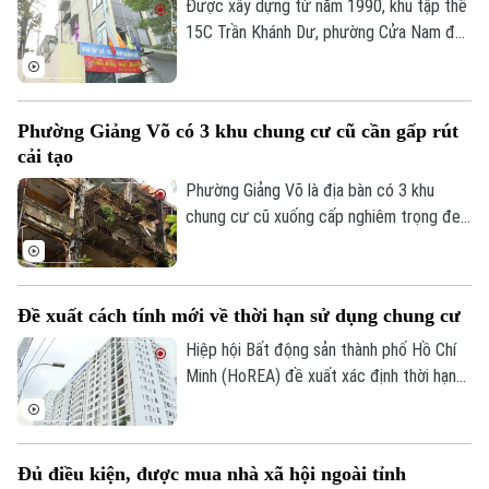
Được xây dựng từ năm 1990, khu tập thể
15C Trần Khánh Dư, phường Cửa Nam đã
trải qua hơn ba thập kỷ sử dụng. Theo
thời gian, cùng với việc một số căn hộ cơi
nới, cải tạo không đúng thiết kế ban đầu,
Phường Giảng Võ có 3 khu chung cư cũ cần gấp rút
nhiều hạng mục của công trình đã xuống
cải tạo
cấp, ảnh hưởng đến an toàn và chất lượng
sinh hoạt của cư dân.
Phường Giảng Võ là địa bàn có 3 khu
chung cư cũ xuống cấp nghiêm trọng đe
dọa tính mạng của gần 40.000 cư dân.
Chuyên mục
Đây cũng là một trong những phường nội
thành có số lượng lớn nhà chung cư cũ
Thời sự
Đề xuất cách tính mới về thời hạn sử dụng chung cư
cần cải tạo của Thủ đô.
Hiệp hội Bất động sản thành phố Hồ Chí
Hà Nội
Hà Nội
Minh (HoREA) đề xuất xác định thời hạn
sử dụng chung cư theo niên hạn công
Chính trị
Nhịp sống Hà Nội
Thế giới
trình, đồng thời làm rõ quyền sở hữu và cơ
chế xử lý khi công trình hết tuổi thọ.
Xã hội
Người Hà Nội
Đủ điều kiện, được mua nhà xã hội ngoài tỉnh
Tin tức
Kinh tế