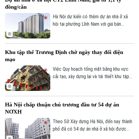
Đã phát sóng
đồng/căn
Golf
Sao
Hà Nội dự kiến có thêm dự án nhà ở xã
hội tại phường Lĩnh Nam với giá bán
Điện ảnh
khoảng 28,4 triệu đồng/m², tương đương
1,1-1,5 tỷ đồng/căn. Chủ đầu tư dự kiến
Thời trang
tiếp nhận hồ sơ đăng ký mua nhà trong
Khu tập thể Trương Định chờ ngày thay đổi diện
quý III/2026.
Âm nhạc
mạo
Việc Quy hoạch tổng mặt bằng khu vực
cải tạo, xây dựng lại và tái thiết khu tập
thể Trương Định tỷ lệ 1/500 được phê
duyệt đã mở ra kỳ vọng cải thiện điều
kiện sống cho người dân và cũng là bước
Hà Nội chấp thuận chủ trương đầu tư 54 dự án
khởi đầu cho quá trình chỉnh trang các
NƠXH
khu tập thể cũ của Thủ đô.
Theo Sở Xây dựng Hà Nội, đến nay thành
phố đã có 54 dự án nhà ở xã hội được
chấp thuận chủ trương đầu tư, trong đó