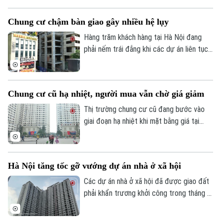
thanh khoản không còn sôi động như giai
đoạn trước.
Chung cư chậm bàn giao gây nhiều hệ lụy
Hàng trăm khách hàng tại Hà Nội đang
phải nếm trái đắng khi các dự án liên tục
"đắp chiếu". Không chỉ đẩy người dân vào
cảnh kiệt quệ tài chính, làn sóng chậm bàn
giao này còn đang tạo ra những lỗ hổng
Chung cư cũ hạ nhiệt, người mua vẫn chờ giá giảm
và áp lực nặng nề đối với công tác quản lý
nhà nước tại các địa phương.
Thị trường chung cư cũ đang bước vào
giai đoạn hạ nhiệt khi mặt bằng giá tại
nhiều dự án giảm 5-15% so với cuối năm
ngoái. Dù nhiều chủ nhà chấp nhận giảm
giá từ vài trăm triệu đến cả tỷ đồng, việc
Hà Nội tăng tốc gỡ vướng dự án nhà ở xã hội
Bản quyền thuộc về Cơ quan Báo và Phát thanh Truyền hình Hà Nội Giấy
tìm người mua vẫn không dễ.
phép số: Số 63/GP-TTDT, cấp ngày 10/05/2023
Các dự án nhà ở xã hội đã được giao đất
phải khẩn trương khởi công trong tháng 8;
TRANG THÔNG TIN ĐIỆN TỬ
dự án chậm triển khai phải rà soát lại năng
CỦA CƠ QUAN BÁO VÀ PHÁT THANH TRUYỀN HÌNH HÀ NỘI
lực chủ đầu tư. Đó là chỉ đạo của Phó