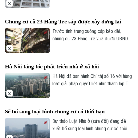
vì vướng mắc quyền sở hữu, nhiều chuyên
gia đề xuất cần luật hóa quy định về niên
hạn sử dụng nhà chung cư.
Chung cư cũ 23 Hàng Tre sắp được xây dựng lại
Theo dõi Hà Nội On
Trước tình trạng xuống cấp kéo dài,
chung cư 23 Hàng Tre vừa được UBND
TP Hà Nội đưa vào danh mục 8 dự án cải
tạo, xây dựng lại chung cư cũ. Dự án dự
kiến sẽ chính thức khởi công trong những
Hà Nội tăng tốc phát triển nhà ở xã hội
tháng cuối năm 2026.
Hà Nội đã ban hành Chỉ thị số 16 với hàng
loạt giải pháp quyết liệt như thành lập Tổ
công tác đặc biệt, áp dụng cơ chế "làn
xanh" để rút ngắn thủ tục đầu tư, đẩy
nhanh tiến độ các dự án và gia tăng
Sẽ bổ sung loại hình chung cư có thời hạn
nguồn cung nhà ở xã hội với kỳ vọng sẽ
mở thêm cơ hội an cư cho người dân
Dự thảo Luật Nhà ở (sửa đổi) đang đề
trong thời gian tới.
xuất bổ sung loại hình chung cư có thời
hạn, đồng thời quy định rõ việc xác lập