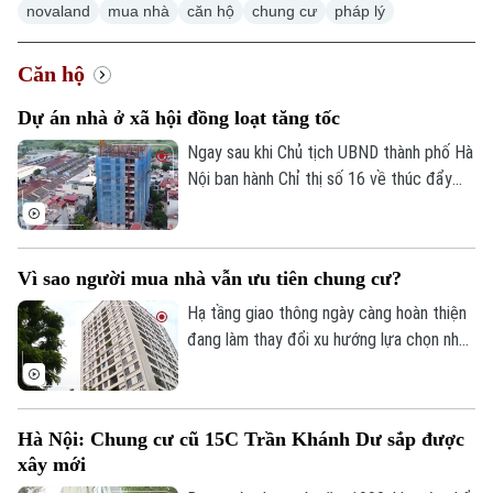
novaland
mua nhà
căn hộ
chung cư
pháp lý
Căn hộ
Dự án nhà ở xã hội đồng loạt tăng tốc
Ngay sau khi Chủ tịch UBND thành phố Hà
Nội ban hành Chỉ thị số 16 về thúc đẩy
phát triển nhà ở xã hội, nhiều dự án trên
địa bàn đang tăng tốc thi công để hoàn
thành các mốc tiến độ đề ra.
Vì sao người mua nhà vẫn ưu tiên chung cư?
Hạ tầng giao thông ngày càng hoàn thiện
đang làm thay đổi xu hướng lựa chọn nhà
ở của người dân. Khảo sát mới của
Batdongsan.com.vn cho thấy, phân khúc
chung cư tiếp tục thu hút sự quan tâm
Hà Nội: Chung cư cũ 15C Trần Khánh Dư sắp được
nhờ đáp ứng tốt nhu cầu ở thực và hưởng
xây mới
lợi từ hệ thống hạ tầng đồng bộ.