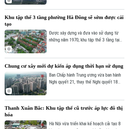
quyền sở hữu của người dân và cơ chế xử
lý đối với các nhà chung cư thuộc diện
Khu tập thể 3 tầng phường Hà Đông sẽ sớm được cải
phải phá dỡ.
tạo
Được xây dựng và đưa vào sử dụng từ
những năm 1970, khu tập thể 3 tầng tại
phường Hà Đông đã xuống cấp nghiêm
trọng và cũng là 1 trong 8 khu tập thể
trên địa bàn thủ đô vừa được UBND
Chung cư xây mới dự kiến áp dụng thời hạn sử dụng
thành phố Hà Nội yêu cầu Sở Xây dựng
chủ trì cùng các xã, phường liên quan
Ban Chấp hành Trung ương vừa ban hành
thực hiện khởi công cải tạo trong giai
Nghị quyết 21, thay thế Nghị quyết 18
đoạn 2026 – 2030.
năm 2022 về tiếp tục đổi mới, hoàn thiện
thể chế, chính sách đất đai. Một trong
những nội dung đáng chú ý là định hướng
Thanh Xuân Bắc: Khu tập thể cũ trước áp lực đô thị
quy định căn hộ tại các chung cư xây mới
hóa
có thời hạn sử dụng theo niên hạn công
trình.
Hà Nội vừa triển khai kế hoạch cải tạo 8