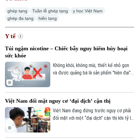
ghép tạng
Tuần lễ ghép tạng
y học Việt Nam
ghép đa tạng
hiến tạng
Y tế
Túi ngậm nicotine – Chiếc bẫy nguy hiểm hủy hoại
sức khỏe
Không khói, không mùi, thiết kế nhỏ gọn
và được quảng bá là sản phẩm "hiện đại",
túi ngậm nicotine đang xuất hiện ngày
càng nhiều trên thị trường. Tuy nhiên,
đằng sau vẻ ngoài tưởng như vô hại ấy là
Việt Nam đối mặt nguy cơ ‘đại dịch’ cận thị
những cảnh báo về nguy cơ gây nghiện
cực mạnh, những hệ lụy với sức khỏe và
Việt Nam đang đứng trước nguy cơ phải
thách thức mới đối với công tác quản lý.
đối mặt với một “đại dịch” cận thị khi tỷ lệ
trẻ em và thanh thiếu niên mắc tật khúc
xạ ngày càng gia tăng. Đây là cảnh báo