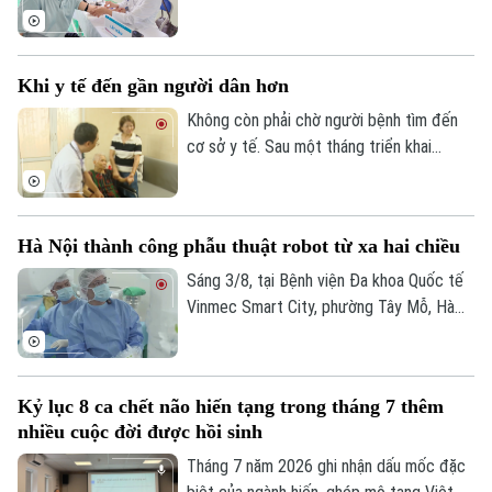
đang triển khai hoạt động thu thập thông
tin y tế và đánh giá sức khỏe tại nhà cho
người cao tuổi, người mắc bệnh mạn tính
Khi y tế đến gần người dân hơn
và các đối tượng có hoàn cảnh đặc biệt
khó khăn trên địa bàn.
Không còn phải chờ người bệnh tìm đến
cơ sở y tế. Sau một tháng triển khai
chương trình khám sức khỏe miễn phí định
kỳ trên địa bàn Hà Nội, ở nhiều nơi, chính
các bác sĩ đã chủ động đến với người
Hà Nội thành công phẫu thuật robot từ xa hai chiều
dân. Và khoảng cách từ dịch vụ y tế đến
mỗi gia đình đang được rút ngắn bằng
Sáng 3/8, tại Bệnh viện Đa khoa Quốc tế
những cách làm rất cụ thể.
Vinmec Smart City, phường Tây Mỗ, Hà
Nội, Sở Y tế Hà Nội phối hợp với Hệ
thống Y tế Vinmec công bố thành công
ca phẫu thuật robot từ xa hai chiều đầu
Kỷ lục 8 ca chết não hiến tạng trong tháng 7 thêm
tiên tại Việt Nam. Đây là bước tiến quan
nhiều cuộc đời được hồi sinh
trọng trong ứng dụng công nghệ cao, mở
ra cơ hội để người bệnh được tiếp cận kỹ
Tháng 7 năm 2026 ghi nhận dấu mốc đặc
thuật chuyên sâu ngay tại địa phương.