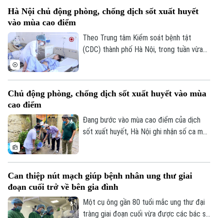
được các chuyên gia đưa ra tại hội thảo
Hà Nội chủ động phòng, chống dịch sốt xuất huyết
“Giải pháp nâng cao thị lực trong thời đại
vào mùa cao điểm
số” được báo Nhân dân tổ chức.
Theo Trung tâm Kiểm soát bệnh tật
(CDC) thành phố Hà Nội, trong tuần vừa
qua, số ca mắc sốt xuất huyết trên địa
bàn tăng nhanh do thời tiết mưa nhiều, độ
ẩm cao tạo điều kiện thuận lợi cho muỗi
Chủ động phòng, chống dịch sốt xuất huyết vào mùa
truyền bệnh phát triển.
cao điểm
Đang bước vào mùa cao điểm của dịch
Chuyên mục
sốt xuất huyết, Hà Nội ghi nhận số ca mắc
có xu hướng gia tăng qua từng tuần.
Thời sự
Trước diễn biến này, cùng với sự vào cuộc
của ngành y tế, việc chủ động phòng bệnh
Can thiệp nút mạch giúp bệnh nhân ung thư giai
Hà Nội
ngay từ mỗi gia đình, mỗi khu dân cư
Hà Nội
đoạn cuối trở về bên gia đình
được xem là giải pháp quan trọng để ngăn
Chính trị
chặn dịch lây lan.
Một cụ ông gần 80 tuổi mắc ung thư đại
Nhịp sống Hà Nội
Thế giới
tràng giai đoạn cuối vừa được các bác sĩ