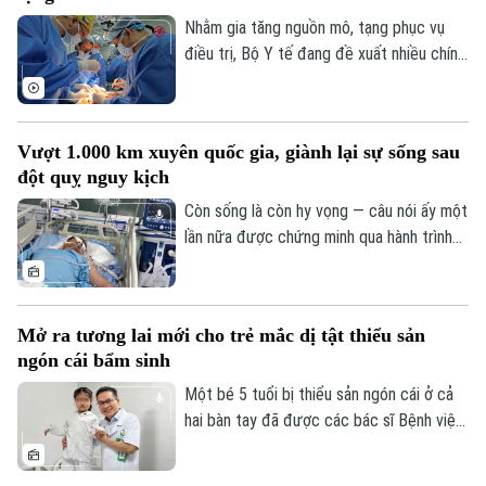
viện còn giúp nhiều ca nhồi máu cơ tim,
Tư vấn sức khỏe
đột quỵ não... được cấp cứu, can thiệp
Nhằm gia tăng nguồn mô, tạng phục vụ
Quần vợt
Tin tức
Đã phát sóng
trong “giờ vàng”, mở thêm cơ hội sống và
điều trị, Bộ Y tế đang đề xuất nhiều chính
Golf
giảm nguy cơ để lại di chứng cho người
sách mới mang tính đột phá trong dự
Sao
bệnh.
thảo Luật sửa đổi, bổ sung một số điều
của Luật Hiến, lấy, ghép mô, bộ phận cơ
Điện ảnh
Vượt 1.000 km xuyên quốc gia, giành lại sự sống sau
thể người và hiến, lấy xác.
đột quỵ nguy kịch
Thời trang
Còn sống là còn hy vọng — câu nói ấy một
lần nữa được chứng minh qua hành trình
Âm nhạc
giành giật sự sống đầy kỳ diệu của một
nam giáo viên Việt Nam tại Lào. Bằng sự
kiên cường của người vợ và sự tận tụy
Mở ra tương lai mới cho trẻ mắc dị tật thiểu sản
của các bác sĩ Bệnh viện Bạch Mai, một
ngón cái bẩm sinh
phép màu đã thực sự xảy ra sau hành
trình vượt 1.000 km xuyên đêm.
Một bé 5 tuổi bị thiểu sản ngón cái ở cả
hai bàn tay đã được các bác sĩ Bệnh viện
Hữu nghị Việt Đức thực hiện phẫu thuật
"cái hóa" - chuyển ngón trỏ thành ngón cái