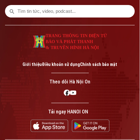
đã tìm lại ánh sáng sau nhiều năm sống
trong bóng tối. Câu chuyện ấy thêm một
lần lan tỏa ý nghĩa nhân văn của việc hiến
mô, tạng sau khi qua đời.
TRANG THÔNG TIN ĐIỆN TỬ
BÁO VÀ PHÁT THANH
& TRUYỀN HÌNH HÀ NỘI
Giới thiệu
Điều khoản sử dụng
Chính sách bảo mật
Theo dõi Hà Nội On
Tải ngay HANOI ON