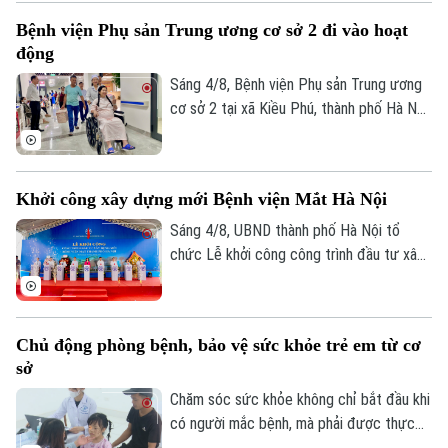
mới. Sau ca mổ đầu tiên, trẻ đã có thể
Bệnh viện Phụ sản Trung ương cơ sở 2 đi vào hoạt
cầm bút, dùng đũa và tự chăm sóc bản
động
thân, mở ra hy vọng phục hồi chức năng
cho những trường hợp dị tật ngón cái
Sáng 4/8, Bệnh viện Phụ sản Trung ương
bẩm sinh nặng.
cơ sở 2 tại xã Kiều Phú, thành phố Hà Nội
chính thức đi vào hoạt động. Ngay từ
sáng sớm, rất đông người dân đã đến
đăng ký khám và sử dụng các dịch vụ y
Khởi công xây dựng mới Bệnh viện Mắt Hà Nội
tế.
Sáng 4/8, UBND thành phố Hà Nội tổ
chức Lễ khởi công công trình đầu tư xây
dựng mới Bệnh viện Mắt Hà Nội tại
phường Phú Lương. Phó Chủ tịch UBND
thành phố Vũ Thu Hà tham dự và phát
Chủ động phòng bệnh, bảo vệ sức khỏe trẻ em từ cơ
biểu chỉ đạo tại buổi lễ.
sở
Chăm sóc sức khỏe không chỉ bắt đầu khi
có người mắc bệnh, mà phải được thực
hiện ngay từ công tác phòng ngừa. Tại xã