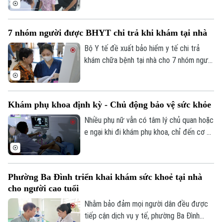
Phúc Lộc, cùng với chương trình khám
sức khỏe miễn phí cho trẻ dưới 6 tuổi, địa
7 nhóm người được BHYT chi trả khi khám tại nhà
phương đang đồng thời triển khai nhiều
biện pháp phòng, chống dịch bệnh, góp
Bộ Y tế đề xuất bảo hiểm y tế chi trả
phần xây dựng môi trường sống an toàn
khám chữa bệnh tại nhà cho 7 nhóm người
Theo dõi Hà Nội On
cho người dân.
khó tiếp cận cơ sở y tế, đồng thời mở
rộng thanh toán với khám từ xa và y học
gia đình. Điểm đáng chú ý là lần đầu tiên
Khám phụ khoa định kỳ - Chủ động bảo vệ sức khỏe
quỹ bảo hiểm y tế được đề xuất chi trả
chi phí khám chữa bệnh tại nhà cho nhiều
Nhiều phụ nữ vẫn có tâm lý chủ quan hoặc
nhóm người bệnh không thể, hoặc rất khó
e ngại khi đi khám phụ khoa, chỉ đến cơ sở
đến cơ sở y tế.
y tế khi các triệu chứng đã kéo dài hoặc
ảnh hưởng đến sinh hoạt. Các bác sĩ
khuyến cáo, khám phụ khoa định kỳ giúp
Phường Ba Đình triển khai khám sức khoẻ tại nhà
phát hiện sớm nhiều bệnh lý, điều trị kịp
cho người cao tuổi
thời và bảo vệ sức khỏe lâu dài.
Nhằm bảo đảm mọi người dân đều được
tiếp cận dịch vụ y tế, phường Ba Đình