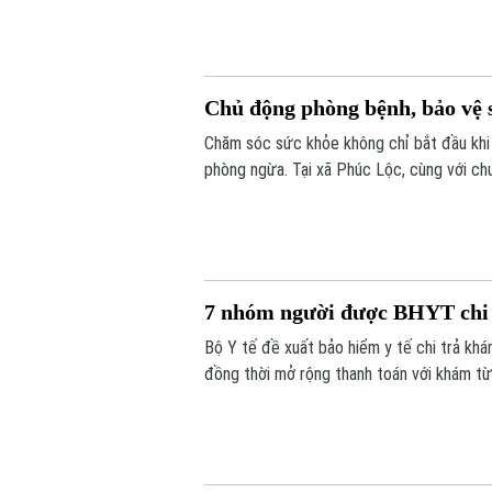
Chủ động phòng bệnh, bảo vệ s
Chăm sóc sức khỏe không chỉ bắt đầu khi
phòng ngừa. Tại xã Phúc Lộc, cùng với chư
phương đang đồng thời triển khai nhiều b
sống an toàn cho người dân.
7 nhóm người được BHYT chi 
Bộ Y tế đề xuất bảo hiểm y tế chi trả khá
đồng thời mở rộng thanh toán với khám từ 
hiểm y tế được đề xuất chi trả chi phí k
rất khó đến cơ sở y tế.