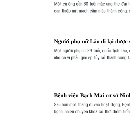
Một cụ ông gần 80 tuổi mắc ung thư đại t
can thiệp nút mạch cầm máu thành công, g
ngày cuối đời.
Người phụ nữ Lào đi lại được 
Một người phụ nữ 39 tuổi, quốc tịch Lào, 
nhờ ca vi phẫu giải ép tủy cổ thành công t
Bệnh viện Bạch Mai cơ sở Nin
Sau hơn một tháng đi vào hoạt động, Bện
bệnh, nhiều chuyên khoa có thời điểm ti
càng lớn, sự hiện diện của bệnh viện còn 
thiệp trong “giờ vàng”, mở thêm cơ hội số