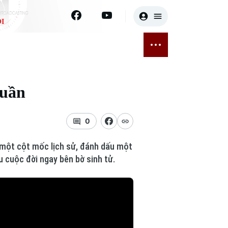
I
E
THỂ THAO
GIẢI TRÍ
ĐÃ PHÁT SÓNG
Bóng đá
Tin tức
tuần
ỡng
Quần vợt
Sao
sức khỏe
Golf
Điện ảnh
0
Thời trang
p một cột mốc lịch sử, đánh dấu một
u cuộc đời ngay bên bờ sinh tử.
Âm nhạc