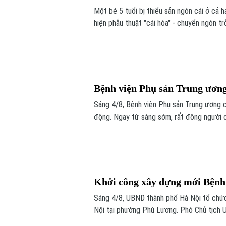
Một bé 5 tuổi bị thiểu sản ngón cái ở cả 
hiện phẫu thuật "cái hóa" - chuyển ngón t
dùng đũa và tự chăm sóc bản thân, mở ra
cái bẩm sinh nặng.
Bệnh viện Phụ sản Trung ương 
Sáng 4/8, Bệnh viện Phụ sản Trung ương c
động. Ngay từ sáng sớm, rất đông người 
Khởi công xây dựng mới Bệnh
Sáng 4/8, UBND thành phố Hà Nội tổ chức
Nội tại phường Phú Lương. Phó Chủ tịch 
lễ.