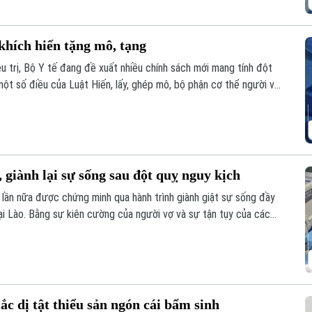
khích hiến tặng mô, tạng
u trị, Bộ Y tế đang đề xuất nhiều chính sách mới mang tính đột
ột số điều của Luật Hiến, lấy, ghép mô, bộ phận cơ thể người và
 giành lại sự sống sau đột quỵ nguy kịch
 lần nữa được chứng minh qua hành trình giành giật sự sống đầy
ại Lào. Bằng sự kiên cường của người vợ và sự tận tụy của các
đã thực sự xảy ra sau hành trình vượt 1.000 km xuyên đêm.
ắc dị tật thiểu sản ngón cái bẩm sinh