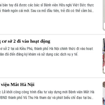
hai bàn tay đã được các bác sĩ Bệnh viện Hữu nghị Việt Đức thực
rỏ thành ngón cái mới. Sau ca mổ đầu tiên, trẻ đã có thể cầm bút,
 hy vọng phục hồi chức năng cho những trường hợp dị tật ngón
cơ sở 2 đi vào hoạt động
ơ sở 2 tại xã Kiều Phú, thành phố Hà Nội chính thức đi vào hoạt
dân đã đến đăng ký khám và sử dụng các dịch vụ y tế.
 viện Mắt Hà Nội
 Lễ khởi công công trình đầu tư xây dựng mới Bệnh viện Mắt Hà
UBND thành phố Vũ Thu Hà tham dự và phát biểu chỉ đạo tại buổi