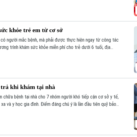
ức khỏe trẻ em từ cơ sở
 có người mắc bệnh, mà phải được thực hiện ngay từ công tác
ơng trình khám sức khỏe miễn phí cho trẻ dưới 6 tuổi, địa
iện pháp phòng, chống dịch bệnh, góp phần xây dựng môi trường
trả khi khám tại nhà
m chữa bệnh tại nhà cho 7 nhóm người khó tiếp cận cơ sở y tế,
xa và y học gia đình. Điểm đáng chú ý là lần đầu tiên quỹ bảo
hám chữa bệnh tại nhà cho nhiều nhóm người bệnh không thể, hoặc