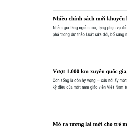
Nhiều chính sách mới khuyến 
Nhằm gia tăng nguồn mô, tạng phục vụ điề
phá trong dự thảo Luật sửa đổi, bổ sung m
hiến, lấy xác.
Vượt 1.000 km xuyên quốc gia,
Còn sống là còn hy vọng — câu nói ấy một
kỳ diệu của một nam giáo viên Việt Nam t
bác sĩ Bệnh viện Bạch Mai, một phép màu 
Mở ra tương lai mới cho trẻ m