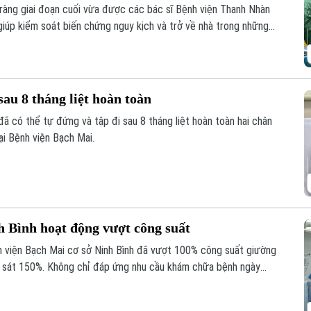
ràng giai đoạn cuối vừa được các bác sĩ Bệnh viện Thanh Nhàn
iúp kiểm soát biến chứng nguy kịch và trở về nhà trong những
sau 8 tháng liệt hoàn toàn
đã có thể tự đứng và tập đi sau 8 tháng liệt hoàn toàn hai chân
ại Bệnh viện Bạch Mai.
h Bình hoạt động vượt công suất
h viện Bạch Mai cơ sở Ninh Bình đã vượt 100% công suất giường
ến sát 150%. Không chỉ đáp ứng nhu cầu khám chữa bệnh ngày
giúp nhiều ca nhồi máu cơ tim, đột quỵ não... được cấp cứu, can
ng và giảm nguy cơ để lại di chứng cho người bệnh.