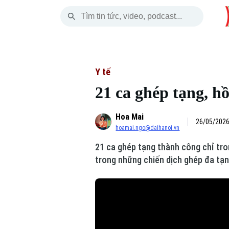
Thứ Năm
THỜI SỰ
HÀ NỘI
THẾ GIỚI
06 Tháng 08, 2026
Hà Nội
Nhịp sống Hà Nộ
Tin tức
Y tế
21 ca ghép tạng, h
Chính trị
Người Hà Nội
Quân s
Hoa Mai
Xã hội
Khoảnh khắc Hà 
Hồ sơ
26/05/2026
hoamai.ngo@daihanoi.vn
An ninh trật tự
Ẩm thực
Người V
21 ca ghép tạng thành công chỉ tro
trong những chiến dịch ghép đa tạn
Công nghệ