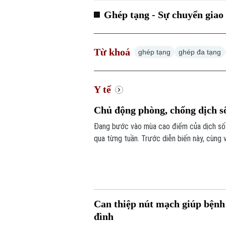
Ghép tạng - Sự chuyển giao 
Từ khoá
ghép tạng
ghép đa tạng
Y tế
Chủ động phòng, chống dịch s
Đang bước vào mùa cao điểm của dịch sốt
qua từng tuần. Trước diễn biến này, cùng
từ mỗi gia đình, mỗi khu dân cư được xem 
Can thiệp nút mạch giúp bệnh 
đình