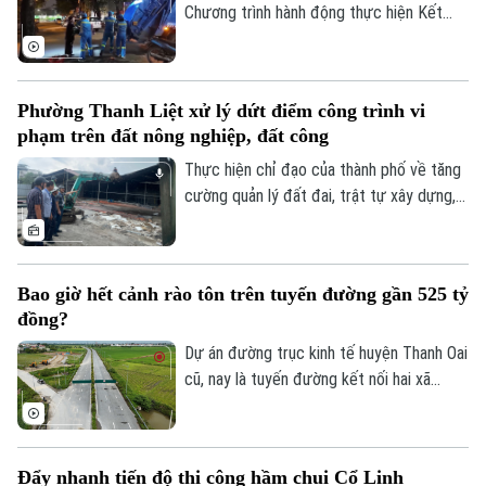
nghiên cứu vào giải quyết những bài toán
Chương trình hành động thực hiện Kết
của doanh nghiệp và xã hội.
luận số 75 của Ban Chấp hành Trung ương
Đảng khóa XIV về bảo vệ môi trường và
ứng phó với biến đổi khí hậu.
Phường Thanh Liệt xử lý dứt điểm công trình vi
phạm trên đất nông nghiệp, đất công
Thực hiện chỉ đạo của thành phố về tăng
cường quản lý đất đai, trật tự xây dựng,
phường Thanh Liệt đang tập trung triển
khai đồng bộ các giải pháp nhằm xử lý
dứt điểm các công trình vi phạm trên đất
Bao giờ hết cảnh rào tôn trên tuyến đường gần 525 tỷ
nông nghiệp, đất công do Nhà nước quản
đồng?
lý.
Dự án đường trục kinh tế huyện Thanh Oai
cũ, nay là tuyến đường kết nối hai xã
Thanh Oai và Tam Hưng là dự án chậm
tiến độ kéo dài với hai lần UBND thành
phố phải gia hạn thời gian hoàn thành. Với
Đẩy nhanh tiến độ thi công hầm chui Cổ Linh
mốc thời điểm phải đưa vào khai thác