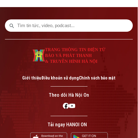
vành đai. Đến nay, tuyến đường đã khoác
lên diện mạo mới khi hệ thống vỉa hè
được lát đá đồng bộ, kết hợp cây xanh,
chiếu sáng và hạ tầng kỹ thuật hiện đại,
tạo không gian khang trang, thông thoáng.
TRANG THÔNG TIN ĐIỆN TỬ
BÁO VÀ PHÁT THANH
& TRUYỀN HÌNH HÀ NỘI
Giới thiệu
Điều khoản sử dụng
Chính sách bảo mật
Theo dõi Hà Nội On
Tải ngay HANOI ON