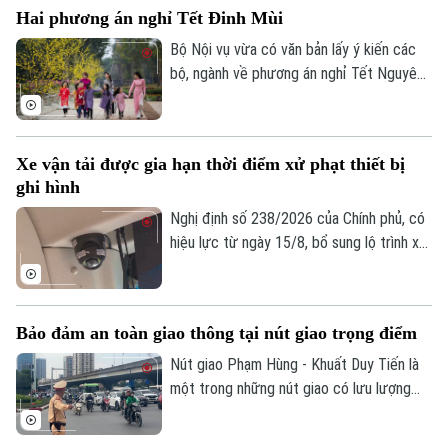
Giải trí
Hai phương án nghỉ Tết Đinh Mùi
bộ tại ga Nội địa T1 và ga Quốc tế T2,
Tư vấn sức khỏe
Quần vợt
phương án mới được kỳ vọng giải quyết
Bộ Nội vụ vừa có văn bản lấy ý kiến các
Tin tức
Đã phát sóng
tình trạng ùn tắc đã tồn tại trong thời
bộ, ngành về phương án nghỉ Tết Nguyên
Golf
gian dài, đồng thời nâng cao hiệu quả khai
đán Đinh Mùi 2027. Theo đó, cơ quan
Sao
thác, bảo đảm an ninh, an toàn hàng
soạn thảo đề xuất hai phương án nghỉ Tết,
không.
Điện ảnh
với thời gian nghỉ liên tục lần lượt là 7
Xe vận tải được gia hạn thời điểm xử phạt thiết bị
ngày hoặc 10 ngày.
ghi hình
Thời trang
Nghị định số 238/2026 của Chính phủ, có
Âm nhạc
hiệu lực từ ngày 15/8, bổ sung lộ trình xử
phạt đối với các vi phạm liên quan đến
thiết bị ghi nhận hình ảnh trên xe kinh
doanh vận tải. Theo đó, doanh nghiệp và
Bảo đảm an toàn giao thông tại nút giao trọng điểm
chủ phương tiện sẽ có thêm thời gian
chuẩn bị trước khi các quy định xử phạt
Nút giao Phạm Hùng - Khuất Duy Tiến là
chính thức được áp dụng.
một trong những nút giao có lưu lượng
phương tiện lớn nhất khu vực cửa ngõ
phía Tây của Thủ đô. Cơ quan Báo và Phát