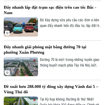
thanh, Truyền hình Hà Nội sẽ cập nhật
Đẩy nhanh lắp đặt trạm sạc điện trên cao tốc Bắc -
thông tin chi tiết về tình hình và công tác
Nam
phân luồng đảm bảo an toàn giao thông
tại đây.
Bộ Xây dựng vừa yêu cầu các đơn vị liên
quan đẩy nhanh tiến độ đầu tư, lắp đặt hệ
thống trạm sạc xe điện tại các trạm dừng
nghỉ trên tuyến cao tốc Bắc - Nam phía
Đông, đáp ứng nhu cầu sử dụng phương
Đẩy nhanh giải phóng mặt bằng đường 70 tại
tiện điện đang ngày càng gia tăng.
phường Xuân Phương
Đường 70 là một trong những tuyến giao
thông huyết mạch phía Tây Hà Nội, kết
nối nhiều khu đô thị, khu công nghiệp và
các tuyến vành đai. Tuy nhiên, nhiều năm
qua, tình trạng quá tải, ùn tắc kéo dài đã
Đề xuất hơn 288.000 tỷ đồng xây dựng Vành đai 5 –
ảnh hưởng lớn đến việc đi lại và phát triển
Vùng Thủ đô
kinh tế-xã hội của khu vực. Để sớm triển
khai dự án mở rộng tuyến đường, công
Tại Kỳ họp không thường lệ thứ Nhất
tác GPMB đang được phường Xuân
Quốc hội khóa XVI đang diễn ra, Chính phủ