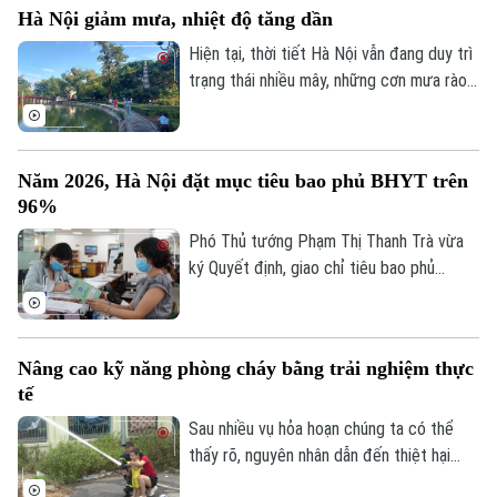
Hà Nội giảm mưa, nhiệt độ tăng dần
hành hồ chứa thủy điện Hòa Bình.
Hiện tại, thời tiết Hà Nội vẫn đang duy trì
trạng thái nhiều mây, những cơn mưa rào
rải rác từ đêm 6/8 còn xuất hiện ở một
vài khu vực trong thành phố, nhiệt độ dao
động từ 26-28 độ, độ ẩm không khí giữ ở
Năm 2026, Hà Nội đặt mục tiêu bao phủ BHYT trên
mức cao trên 90% khiến cảm giác hơi ẩm
96%
ướt.
Phó Thủ tướng Phạm Thị Thanh Trà vừa
ký Quyết định, giao chỉ tiêu bao phủ
BHYT cho UBND các tỉnh, thành phố giai
đoạn 2026-2030. Theo quyết định, tỷ lệ
bao phủ BHYT toàn quốc được giao tăng
Nâng cao kỹ năng phòng cháy bằng trải nghiệm thực
dần qua từng năm. Năm 2026, nhiều địa
tế
phương được giao chỉ tiêu ở mức cao
như Hà Nội đạt 96,25%, TP Hồ Chí Minh
Sau nhiều vụ hỏa hoạn chúng ta có thể
đạt 96%. Đến năm 2030, tất cả các tỉnh,
thấy rõ, nguyên nhân dẫn đến thiệt hại
thành phố đều phải hoàn thành mục tiêu
nghiêm trọng là do người dân thiếu kỹ