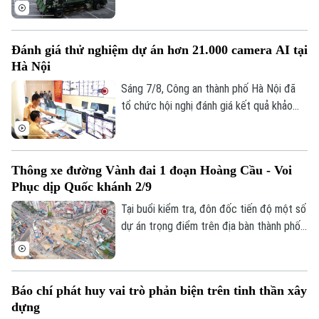
xe giỏi thực hành kỹ chiến thuật trên
phương tiện đặc chủng. Đây là sân chơi
để những tay lái thép thể hiện bản lĩnh, kỹ
Đánh giá thử nghiệm dự án hơn 21.000 camera AI tại
năng xử lý tình huống phức tạp, khẳng
Hà Nội
định sức mạnh cơ động, sẵn sàng chiến
đấu.
Sáng 7/8, Công an thành phố Hà Nội đã
tổ chức hội nghị đánh giá kết quả khảo
sát và thử nghiệm hệ thống hơn 21.000
camera AI. Đây là dự án hạ tầng kỹ thuật
cốt lõi được thực hiện theo Lệnh xây
Thông xe đường Vành đai 1 đoạn Hoàng Cầu - Voi
dựng công trình khẩn cấp của UBND
Phục dịp Quốc khánh 2/9
thành phố. Trung tướng Nguyễn Thanh
Chuyên mục
Tùng, Giám đốc Công an thành phố yêu
Tại buổi kiểm tra, đôn đốc tiến độ một số
cầu dự án phải bảo đảm chất lượng cao
dự án trọng điểm trên địa bàn thành phố,
Thời sự
nhất, tính ổn định và khả năng mở rộng
Phó Bí thư Thường trực Thành uỷ Hà Nội
trong tương lai.
Nguyễn Trọng Đông yêu cầu các đơn vị
Hà Nội
Hà Nội
đẩy nhanh tiến độ, đảm bảo thông tuyến
Báo chí phát huy vai trò phản biện trên tinh thần xây
Vành đai 1 đoạn Hoàng Cầu - Voi Phục
Chính trị
dựng
Nhịp sống Hà Nội
dịp Quốc khánh 2/9. Riêng hai cầu vượt
Thế giới