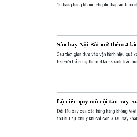
10 hãng hàng không chi phí thấp an toàn n
nhất châu Á. Tiền đề tăng trưởng mạnh m
đội tàu hơn 600 máy bay đến năm 2030.
Sân bay Nội Bài mở thêm 4 kio
Sau thời gian đưa vào vận hành hiệu quả v
Bài vừa bổ sung thêm 4 kiosk sinh trắc h
tục hàng không tự động ngày càng tăng c
Lộ diện quy mô đội tàu bay c
Đội tàu bay của các hãng hàng không Việ
thu hút sự chú ý khi chỉ còn 3 tàu bay kh