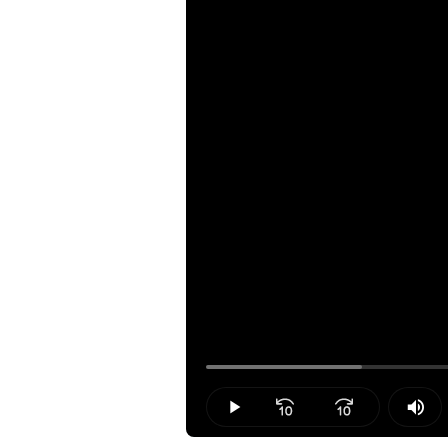
Loaded
:
16.66%
Play
Mut