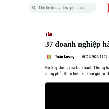
Thứ Năm
THỜI SỰ
HÀ NỘI
THẾ GIỚI
06 Tháng 08, 2026
Hà Nội
Nhịp sống Hà Nộ
Tin tức
Tàu
37 doanh nghiệp hà
Chính trị
Người Hà Nội
Quân s
Xã hội
Khoảnh khắc Hà 
Hồ sơ
Tuấn Lương
06/07/2026, 19:17
Bộ Xây dựng vừa ban hành Thông b
An ninh trật tự
Ẩm thực
Người V
dụng phải thực hiện kê khai giá tư
Công nghệ
Skip Ad