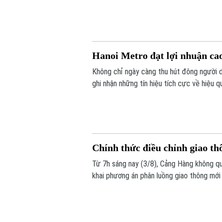
tiện.
Hanoi Metro đạt lợi nhuận cao
Không chỉ ngày càng thu hút đông người d
ghi nhận những tín hiệu tích cực về hiệu
nhuận cao nhất từ trước đến nay trong c
Chính thức điều chỉnh giao thô
Từ 7h sáng nay (3/8), Cảng Hàng không qu
khai phương án phân luồng giao thông mới
chỉnh ngay tại lối ra - vào sân bay này nh