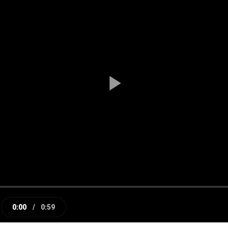
Play
Video
0:00
/
0:59
e
Current
Duration