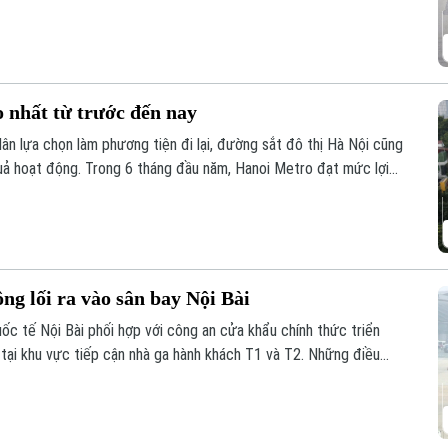
 nhất từ trước đến nay
ân lựa chọn làm phương tiện đi lại, đường sắt đô thị Hà Nội cũng
 quả hoạt động. Trong 6 tháng đầu năm, Hanoi Metro đạt mức lợi
ác kỳ báo cáo nửa đầu năm.
ng lối ra vào sân bay Nội Bài
ốc tế Nội Bài phối hợp với công an cửa khẩu chính thức triển
 tại khu vực tiếp cận nhà ga hành khách T1 và T2. Những điều
ằm giảm ùn tắc và tối ưu hóa giao thông.