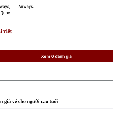
ways,
Airways.
Time
uQuoc
i viết
Xem 0 đánh giá
m giá vé cho người cao tuổi