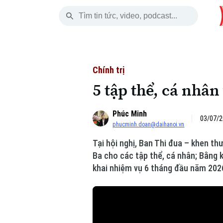
Thứ Bảy
THỜI SỰ
HÀ NỘI
THẾ GIỚI
08 Tháng 08, 2026
Hà Nội
Nhịp sống Hà Nộ
Tin tức
Chính trị
5 tập thể, cá nh
Chính trị
Người Hà Nội
Quân s
Phúc Minh
Xã hội
Khoảnh khắc Hà 
Hồ sơ
03/07/2
phucminh.doan@daihanoi.vn
An ninh trật tự
Ẩm thực
Người V
Tại hội nghị, Ban Thi đua – khen 
Ba cho các tập thể, cá nhân; Bằng 
Công nghệ
khai nhiệm vụ 6 tháng đầu năm 202
Skip Ad