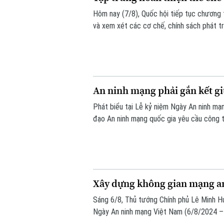
Hôm nay (7/8), Quốc hội tiếp tục chương t
và xem xét các cơ chế, chính sách phát tr
vọng tháo gỡ điểm nghẽn về thể chế, hạ tầ
bền vững.
An ninh mạng phải gắn kết giữ
Phát biểu tại Lễ kỷ niệm Ngày An ninh m
đạo An ninh mạng quốc gia yêu cầu công t
thống" và "bảo vệ con người", lấy sự an t
cho mọi chính sách.
Xây dựng không gian mạng an 
Sáng 6/8, Thủ tướng Chính phủ Lê Minh H
Ngày An ninh mạng Việt Nam (6/8/2024 – 
do Ban Chỉ đạo An ninh mạng quốc gia phố