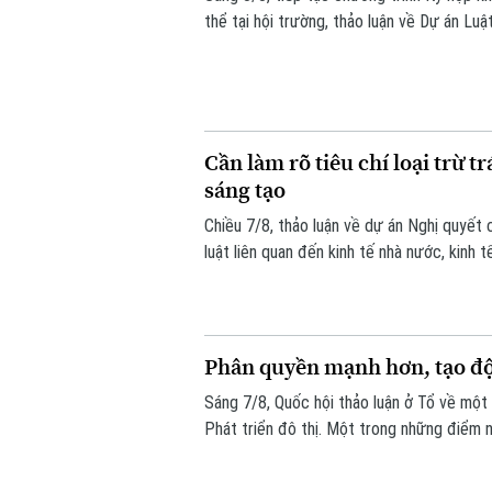
thể tại hội trường, thảo luận về Dự án Luậ
đề nghị tiếp tục hoàn thiện các quy định 
bảo đảm quyền và lợi ích hợp pháp của tổ
Cần làm rõ tiêu chí loại trừ 
sáng tạo
Chiều 7/8, thảo luận về dự án Nghị quyết 
luật liên quan đến kinh tế nhà nước, kinh
chuyển đổi số, các đại biểu tập trung làm
nhiệm hình sự trong những trường hợp phát
Phân quyền mạnh hơn, tạo độn
Sáng 7/8, Quốc hội thảo luận ở Tổ về một 
Phát triển đô thị. Một trong những điểm 
là cách tiếp cận mới: thay vì chờ Trung 
động cho địa phương, đi cùng trách nhiệm g