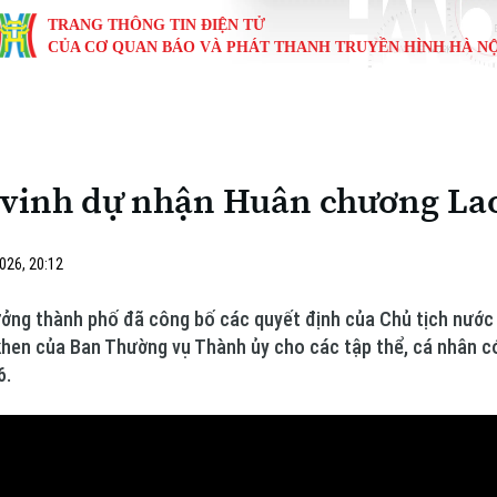
TRANG THÔNG TIN ĐIỆN TỬ
CỦA CƠ QUAN BÁO VÀ PHÁT THANH TRUYỀN HÌNH HÀ NỘ
KINH TẾ
NHÀ ĐẤT
TÀU VÀ XE
GIÁO DỤC
VĂN HÓA
SỨC KHỎ
i
Tin tức
Tin tức
Ô tô
Tin tức
Tin tức
Y tế
ân vinh dự nhận Huân chương La
ự
Cafe sáng
Đầu tư
Tàu
Tuyển sinh
Làng nghề
Dinh dư
Nội
Tài chính Ngân hàng
Căn hộ
Xe máy
Hướng nghiệp
Di tích
Tư vấn 
026, 20:12
iệt 4 phương
Doanh nghiệp
Đất đai
Thị trường
thưởng thành phố đã công bố các quyết định của Chủ tịch nư
khen của Ban Thường vụ Thành ủy cho các tập thể, cá nhân có
Kinh nghiệm
Đánh giá
6.