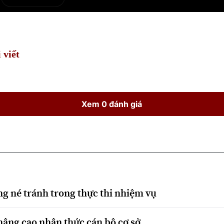
e
Current
Duration
Time
 viết
Xem 0 đánh giá
ạng né tránh trong thực thi nhiệm vụ
 nâng cao nhận thức cán bộ cơ sở