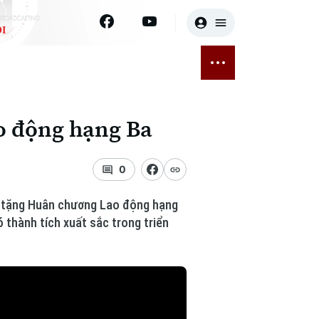
I
E
THỂ THAO
GIẢI TRÍ
ĐÃ PHÁT SÓNG
Bóng đá
Tin tức
o động hạng Ba
ỡng
Quần vợt
Sao
sức khỏe
Golf
Điện ảnh
0
Thời trang
ớc tặng Huân chương Lao động hạng
 thành tích xuất sắc trong triển
Âm nhạc