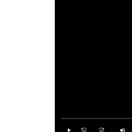
Loaded
:
0.00%