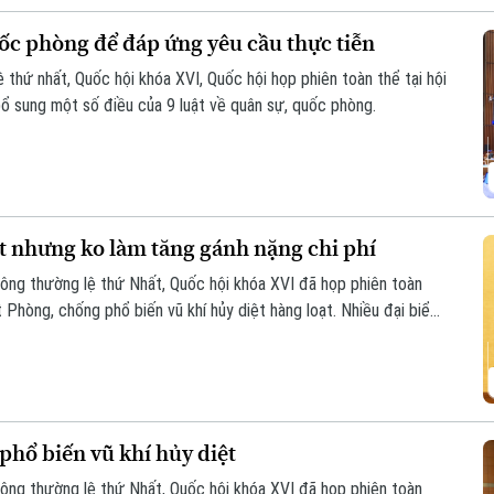
uốc phòng để đáp ứng yêu cầu thực tiễn
 thứ nhất, Quốc hội khóa XVI, Quốc hội họp phiên toàn thể tại hội
bổ sung một số điều của 9 luật về quân sự, quốc phòng.
ệt nhưng ko làm tăng gánh nặng chi phí
hông thường lệ thứ Nhất, Quốc hội khóa XVI đã họp phiên toàn
t Phòng, chống phổ biến vũ khí hủy diệt hàng loạt. Nhiều đại biểu
theo hướng nâng cao hiệu quả phòng ngừa, kiểm soát rủi ro, đồng
hi phí tuân thủ cho tổ chức, doanh nghiệp.
hổ biến vũ khí hủy diệt
hông thường lệ thứ Nhất, Quốc hội khóa XVI đã họp phiên toàn