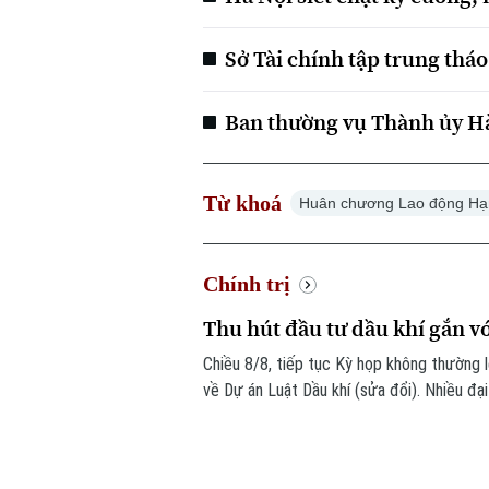
Sở Tài chính tập trung thá
Ban thường vụ Thành ủy Hà
Từ khoá
Huân chương Lao động Hạ
Chính trị
Thu hút đầu tư dầu khí gắn vớ
Chiều 8/8, tiếp tục Kỳ họp không thường l
về Dự án Luật Dầu khí (sửa đổi). Nhiều đạ
hút đầu tư vào những khu vực có điều kiệ
Tập đoàn Công nghiệp Năng lượng Quốc g