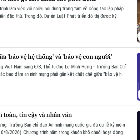
rình làm việc với nhiều nội dung trọng tâm về công tác lập pháp
iển đặc thù. Trong đó, Dự án Luật Phát triển đô thị được kỳ
ng, nguồn lực và quản trị, thúc đẩy các đô thị phát triển nhanh,
a 'bảo vệ hệ thống' và 'bảo vệ con người'
ạng Việt Nam sáng 6/8, Thủ tướng Lê Minh Hưng - Trưởng Ban Chỉ
ác bảo đảm an ninh mạng phải gắn kết chặt chẽ giữa "bảo vệ hệ
oàn, bình yên và hạnh phúc của Nhân dân làm thước đo cao nhất
toàn, tin cậy và nhân văn
ưng, Trưởng Ban chỉ đạo An ninh mạng quốc gia đã dự lễ kỷ niệm
6/8/2026). Chương trình nằm trong khuôn khổ chuỗi hoạt động
i hợp với Bộ Công an tổ chức với chủ đề “Vì một không gian