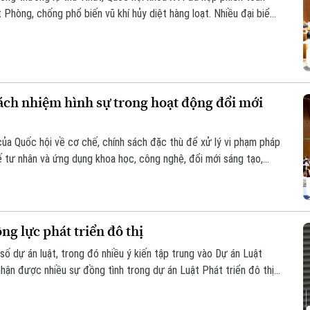
t Phòng, chống phổ biến vũ khí hủy diệt hàng loạt. Nhiều đại biểu
nhằm nâng cao hiệu quả phòng ngừa, kiểm soát rủi ro, đồng thời
 chức, cá nhân.
trách nhiệm hình sự trong hoạt động đổi mới
của Quốc hội về cơ chế, chính sách đặc thù để xử lý vi phạm pháp
 tế tư nhân và ứng dụng khoa học, công nghệ, đổi mới sáng tạo,
 rõ trách nhiệm của người đứng đầu và cơ chế loại trừ trách
 sinh rủi ro khách quan.
g lực phát triển đô thị
số dự án luật, trong đó nhiều ý kiến tập trung vào Dự án Luật
nhận được nhiều sự đồng tình trong dự án Luật Phát triển đô thị
ương tháo gỡ từng vướng mắc, dự thảo luật mở rộng quyền chủ
iải trình.