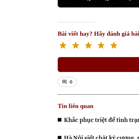
Play
Mut
Bài viết hay? Hãy đánh giá bài
0
Tin liên quan
Khắc phục triệt để tình tr
Hà Nội siết chặt kỷ cương,