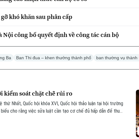
o gỡ khó khăn sau phân cấp
 Nội công bố quyết định về công tác cán bộ
ng Ba
Ban Thi đua – khen thưởng thành phố
ban thường vụ thành
i kiểm soát chặt chẽ rủi ro
ệ thứ Nhất, Quốc hội khóa XVI, Quốc hội thảo luận tại hội trường
i biểu cho rằng việc sửa luật cần tạo cơ chế đủ hấp dẫn để thu
n khai thác khó khăn, đồng thời tăng phân cấp, phân quyền cho
ia Việt Nam.