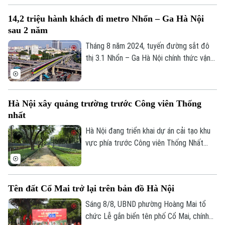
kỹ thuật Cụm công nghiệp làng nghề Nam
14,2 triệu hành khách đi metro Nhổn – Ga Hà Nội
Tiến. Dự và chỉ đạo buổi lễ có Ủy viên Ban
sau 2 năm
Thường vụ Thành ủy, Phó Chủ tịch UBND
thành phố Hà Nội Nguyễn Xuân Lưu.
Tháng 8 năm 2024, tuyến đường sắt đô
thị 3.1 Nhổn – Ga Hà Nội chính thức vận
Liên hệ đường dây nóng (bấm để gọi)
hành 8,5km đoạn trên cao từ Nhổn tới
Cầu Giấy. Sau 2 năm đưa vào khai thác
Tòa soạn
Tòa soạn
thương mại, tuyến metro này đã phục vụ
0865.116.699 (hotline)
0865.116.699
Hà Nội xây quảng trường trước Công viên Thống
tổng cộng gần 14,2 triệu lượt hành khách.
nhất
Hà Nội đang triển khai dự án cải tạo khu
vực phía trước Công viên Thống Nhất
trên phố Trần Nhân Tông, với điểm nhấn là
xây dựng quảng trường kết hợp phố đi
bộ, góp phần hoàn thiện không gian công
Tên đất Cổ Mai trở lại trên bản đồ Hà Nội
cộng tại khu vực trung tâm Thủ đô.
Sáng 8/8, UBND phường Hoàng Mai tổ
chức Lễ gắn biển tên phố Cổ Mai, chính