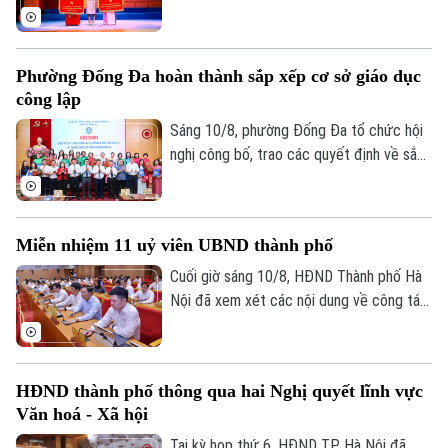
sắp xếp, tổ chức lại các cơ sở giáo dục
công lập, và công tác cán bộ.
Phường Đống Đa hoàn thành sắp xếp cơ sở giáo dục
công lập
Sáng 10/8, phường Đống Đa tổ chức hội
nghị công bố, trao các quyết định về sắp
xếp, tổ chức lại các cơ sở giáo dục công
lập và bổ nhiệm cán bộ lãnh đạo, quản lý
giáo dục trên địa bàn
Miễn nhiệm 11 uỷ viên UBND thành phố
Cuối giờ sáng 10/8, HĐND Thành phố Hà
Nội đã xem xét các nội dung về công tác
nhân sự thuộc thẩm quyền.
HĐND thành phố thông qua hai Nghị quyết lĩnh vực
Văn hoá - Xã hội
Tại kỳ họp thứ 6, HĐND TP Hà Nội đã