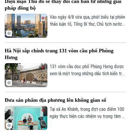
Diện mạo Thủ đô sẽ thay đổi căn bản từ những giải
pháp đồng bộ
Vào ngày 4/8 vừa qua, phát biểu tại phiên
thảo luận tổ, Tổng Bí thư, Chủ tịch nước
Tô Lâm, đại biểu Quốc hội Đoàn Hà Nội,
đánh giá cao những chuyển biến của Thủ
đô và cho rằng, chỉ hai năm nữa, diện mạo
Hà Nội sắp chỉnh trang 131 vòm cầu phố Phùng
Hà Nội sẽ thay đổi rất căn bản khi những
Hưng
định hướng lớn trong Quy hoạch Thủ đô
tầm nhìn 100 năm từng bước được hiện
131 vòm cầu dọc phố Phùng Hưng được
thực hóa.
xem là một trong những dấu tích kiến trúc
độc đáo của Hà Nội hơn một thế kỷ qua.
UBND phường Hoàn Kiếm đang nghiên
cứu lập đồ án thiết kế đô thị nhằm chỉnh
Đưa sản phẩm địa phương lên không gian số
trang toàn bộ khu vực, hướng tới hình
thành không gian văn hóa, công cộng kết
Tại xã An Khánh, trong đợt cao điểm 100
nối phố cổ với ga Long Biên.
ngày thực hiện các nhiệm vụ trọng tâm về
chuyển đổi số, địa phương đang hỗ trợ
doanh nghiệp đưa sản phẩm lên các nền