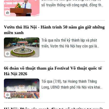
và tỷ lệ giải ngân ấn tượng là 76,2 nghìn tỷ
số truyền thống với công nghệ, đồng thời
đồng.
tái cơ cấu tổ chức bộ máy theo hướng
tinh gọn là những yêu cầu được Ủy viên
Ban Thường vụ Thành ủy, Phó Chủ tịch
Vườn thú Hà Nội - Hành trình 50 năm gìn giữ những
UBND thành phố Hà Nội Nguyễn Xuân Lưu
miền xanh
đặt ra đối với Công ty TNHH Một thành
viên Xổ số kiến thiết Thủ đô tại hội nghị
Trải qua nửa thế kỷ thành lập và phát
triển khai nhiệm vụ 6 tháng cuối năm
triển, Vườn thú Hà Nội hay còn gọi là
2026, diễn ra ngày 8/8.
Công viên Thủ Lệ không chỉ là nơi chăm
sóc, bảo tồn hàng trăm cá thể động vật
mà còn là không gian xanh, văn hoá gắn bó
66 đoàn võ thuật tham gia Festival Võ thuật quốc tế
với nhiều thế hệ người dân Thủ đô.
Hà Nội 2026
Tối qua (7/8), tại Hoàng thành Thăng
Long, UBND thành phố Hà Nội vừa khai
mạc Festival Võ thuật quốc tế Hà Nội
2026 với chủ đề “Hào khí Thăng Long -
Tinh hoa võ Việt”.