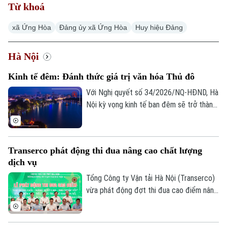
Từ khoá
xã Ứng Hòa
Đảng ủy xã Ứng Hòa
Huy hiệu Đảng
Hà Nội
Xu hướng
Kinh tế đêm: Đánh thức giá trị văn hóa Thủ đô
Với Nghị quyết số 34/2026/NQ-HĐND, Hà
Nội kỳ vọng kinh tế ban đêm sẽ trở thành
động lực tăng trưởng mới, phát huy giá trị
di sản, thúc đẩy công nghiệp văn hóa và
nâng cao sức hấp dẫn của Thủ đô đối với
Transerco phát động thi đua nâng cao chất lượng
người dân và du khách.
dịch vụ
Tổng Công ty Vận tải Hà Nội (Transerco)
vừa phát động đợt thi đua cao điểm nâng
cao chất lượng dịch vụ chào mừng các
ngày lễ lớn của Thủ đô và đất nước.
Phong trào được triển khai từ 15-8 đến