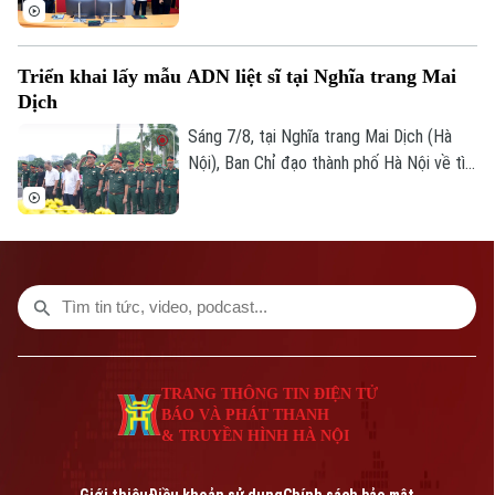
thành phố Hà Nội giám sát tình hình thực
hiện công tác chuyển đổi số trên địa bàn
xã Quang Minh giai đoạn 2025-2026.
Triển khai lấy mẫu ADN liệt sĩ tại Nghĩa trang Mai
Dịch
Sáng 7/8, tại Nghĩa trang Mai Dịch (Hà
Nội), Ban Chỉ đạo thành phố Hà Nội về tìm
kiếm, quy tập và xác định danh tính hài
cốt liệt sĩ trang trọng tổ chức Lễ dâng
hương tưởng niệm và chính thức triển
khai công tác lấy mẫu hài cốt liệt sĩ chưa
xác định được thông tin để phục vụ giám
định ADN.
TRANG THÔNG TIN ĐIỆN TỬ
BÁO VÀ PHÁT THANH
& TRUYỀN HÌNH HÀ NỘI