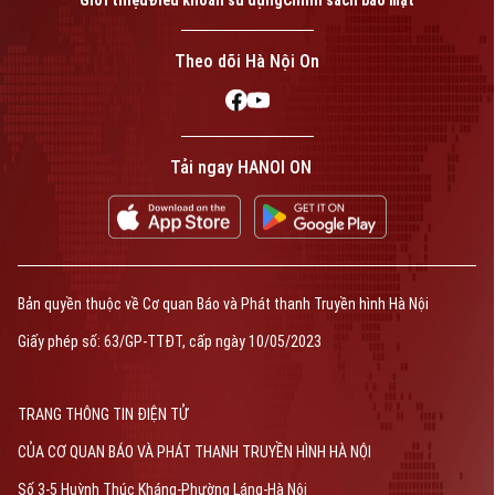
Giới thiệu
Điều khoản sử dụng
Chính sách bảo mật
Theo dõi Hà Nội On
Tải ngay HANOI ON
Bản quyền thuộc về Cơ quan Báo và Phát thanh Truyền hình Hà Nội
Giấy phép số: 63/GP-TTĐT, cấp ngày 10/05/2023
TRANG THÔNG TIN ĐIỆN TỬ
CỦA CƠ QUAN BÁO VÀ PHÁT THANH TRUYỀN HÌNH HÀ NỘI
Số 3-5 Huỳnh Thúc Kháng-Phường Láng-Hà Nội