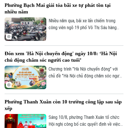
Phường Bạch Mai giải tỏa bãi xe tự phát tồn tại
hết ngày 30-9 tới toàn thể cán bộ, công
nhiều năm
nhân viên, người lao động tại khối Văn
phòng cơ quan Tổng công ty.
Nhiều năm qua, bãi xe lấn chiếm trong
công viên ngõ 19 phố Võ Thị Sáu hàng
ngày trông giữ lượng lớn phương tiện, gây
mất an ninh trật tự, tiềm ẩn nguy cơ mất
an toàn phòng cháy, chữa cháy. Nhằm giải
Đón xem 'Hà Nội chuyển động' ngày 10/8: ‘Hà Nội
quyết tình trạng trên, vừa qua Công an
chủ động chăm sóc người cao tuổi’
phường Bạch Mai đã tham mưu Ủy ban
nhân dân phường chỉ đạo các lực lượng
Chương trình "Hà Nội chuyển động" với
phối hợp giải tỏa thành công bãi xe này.
chủ đề "Hà Nội chủ động chăm sóc người
cao tuổi" sẽ phát sóng trực tiếp trên các
nền tảng của Cơ quan Báo và phát thanh,
truyền hình Hà Nội vào 19h hôm nay, ngày
Phường Thanh Xuân còn 10 trường công lập sau sắp
10/8.
xếp
Sáng 10/8, phường Thanh Xuân tổ chức
Hội nghị công bố các quyết định về việc