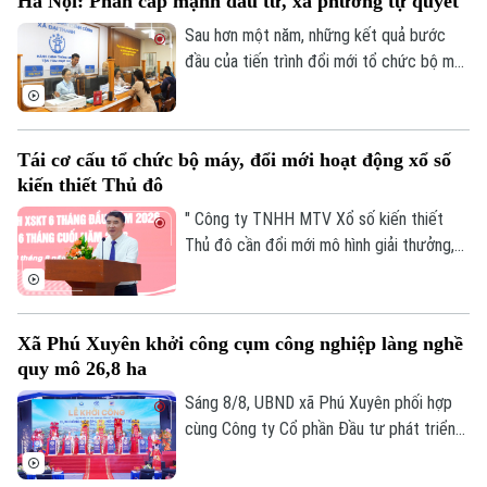
Hà Nội: Phân cấp mạnh đầu tư, xã phường tự quyết
Sau hơn một năm, những kết quả bước
đầu của tiến trình đổi mới tổ chức bộ máy
và nâng cao hiệu lực, hiệu quả quản trị đã
cho thấy mô hình chính quyền địa phương
hai cấp không chỉ là sự thay đổi về cơ cấu
Tái cơ cấu tổ chức bộ máy, đổi mới hoạt động xổ số
tổ chức, mà là bước chuyển căn bản tổ
kiến thiết Thủ đô
chức lại không gian phát triển và tái cấu
trúc mô hình quản trị của thành phố Hà
" Công ty TNHH MTV Xổ số kiến thiết
Nội.
Thủ đô cần đổi mới mô hình giải thưởng,
kết hợp phương thức xổ số truyền thống
với công nghệ; đồng thời tái cơ cấu tổ
chức bộ máy, nâng cao thu nhập người lao
Xã Phú Xuyên khởi công cụm công nghiệp làng nghề
động, gia tăng đóng góp cho Thủ đô" - đó
quy mô 26,8 ha
là yêu cầu của Ủy viên Ban Thường vụ
Thành ủy, Phó Chủ tịch UBND TP Hà Nội
Sáng 8/8, UBND xã Phú Xuyên phối hợp
Nguyễn Xuân Lưu.
cùng Công ty Cổ phần Đầu tư phát triển
hạ tầng và đô thị Hoàng Tín tổ chức Lễ
khởi công Dự án đầu tư xây dựng hạ tầng