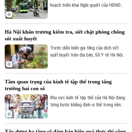
2026.
hoạch triển khai Nghị quyết của HĐND
Thành phố về hỗ trợ chuyển đổi phương
tiện giao thông đường bộ từ nhiên liệu
hóa thạch sang năng lượng sạch, đồng
Hà Nội khẩn trương kiểm tra, siết chặt phòng chống
thời khuyến khích người dân sử dụng giao
sốt xuất huyết
thông công cộng.
Trước diễn biến gia tăng của dịch sốt
xuất huyết trên địa bàn, Sở Y tế Hà Nội
vừa ban hành công văn khẩn yêu cầu các
xã, phường tăng cường triển khai các biện
pháp phòng, chống dịch. Ngành y tế cũng
Tầm quan trọng của kinh tế tập thể trong tăng
sẽ thành lập các đoàn kiểm tra, giám sát
trưởng hai con số
công tác phòng chống dịch tại 91 xã
phường.
Khu vực kinh tế tập thể của Hà Nội đang
từng bước khẳng định vị thế trong nền
kinh tế Thủ đô. Từ những HTX làng nghề
đến mô hình OCOP, tất cả đều đang góp
phần tạo việc làm, phát triển kinh tế nông
Xây dựng hạ tầng số đảm bảo hiệu quả thực thi công