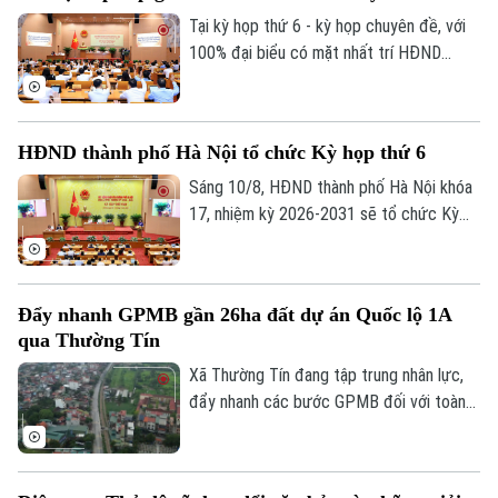
Golf
Sao
Tại kỳ họp thứ 6 - kỳ họp chuyên đề, với
100% đại biểu có mặt nhất trí HĐND
Điện ảnh
thành phố Hà Nội đã chính thức thông
qua Nghị quyết về việc thành lập, tổ chức
Thời trang
lại một số cơ quan chuyên môn thuộc
HĐND thành phố Hà Nội tổ chức Kỳ họp thứ 6
UBND thành phố.
Âm nhạc
Sáng 10/8, HĐND thành phố Hà Nội khóa
17, nhiệm kỳ 2026-2031 sẽ tổ chức Kỳ
họp thứ 6 (kỳ họp chuyên đề), xem xét,
quyết định các nội dung quan trọng thuộc
thẩm quyền.
Đẩy nhanh GPMB gần 26ha đất dự án Quốc lộ 1A
qua Thường Tín
Xã Thường Tín đang tập trung nhân lực,
đẩy nhanh các bước GPMB đối với toàn
bộ diện tích gần 26ha nằm trong phạm vi
triển khai dự án Trục không gian Quốc lộ
1A.