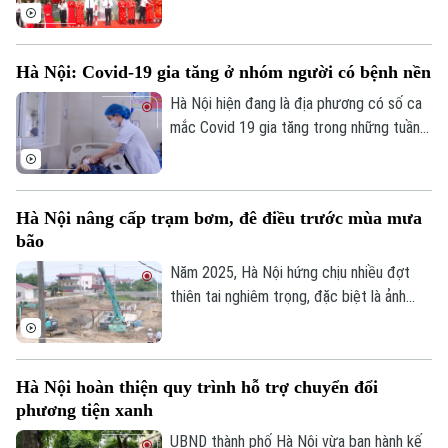
thức đưa một địa danh gắn với lịch sử,
văn hóa vùng đất Kẻ Mơ xưa vào hệ
thống đường phố của Thủ đô. Đây là hoạt
Hà Nội: Covid-19 gia tăng ở nhóm người có bệnh nền
động chào mừng kỷ niệm 81 năm Cách
mạng Tháng Tám thành công và Quốc
Hà Nội hiện đang là địa phương có số ca
khánh 2/9.
mắc Covid 19 gia tăng trong những tuần
gần đây, chỉ tính riêng tuần cuối tháng 7
thành phố đã ghi nhận tới gần 270 ca mắc.
Hầu hết các ca bệnh đều tập trung ở
Hà Nội nâng cấp trạm bơm, đê điều trước mùa mưa
nhóm người cao tuổi, người có nhiều bệnh
bão
nền.
Năm 2025, Hà Nội hứng chịu nhiều đợt
thiên tai nghiêm trọng, đặc biệt là ảnh
hưởng của bão số 10, số 11 và mưa lũ lịch
sử. Trước những thiệt hại nặng nề, thành
phố Hà Nội đã thể hiện sự quan tâm đặc
Hà Nội hoàn thiện quy trình hỗ trợ chuyển đổi
biệt bằng việc đầu tư nâng cấp hệ thống
phương tiện xanh
đê điều và thủy lợi, đảm bảo an toàn
phòng chống thiên tai trong mùa mưa lũ
UBND thành phố Hà Nội vừa ban hành kế