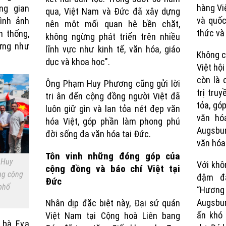
hàng Vi
ng gian
qua, Việt Nam và Đức đã xây dựng
và quốc
ình ảnh
nên một mối quan hệ bền chặt,
thức và
n thống,
không ngừng phát triển trên nhiều
ưng như
lĩnh vực như kinh tế, văn hóa, giáo
Không c
dục và khoa học".
Việt hội
còn là 
Ông Phạm Huy Phương cũng gửi lời
trị tru
tri ân đến cộng đồng người Việt đã
tỏa, gó
luôn giữ gìn và lan tỏa nét đẹp văn
văn hó
hóa Việt, góp phần làm phong phú
Augsbur
đời sống đa văn hóa tại Đức.
văn hóa 
Tôn vinh những đóng góp của
 Huy
Với khô
cộng đồng và báo chí Việt tại
ng cộng
đậm đà
Đức
 phố
“Hương
Augsbur
Nhân dịp đặc biệt này, Đại sứ quán
ấn khó 
Việt Nam tại Cộng hoà Liên bang
 bà Eva