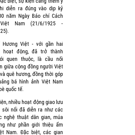
Đặc biệt, sự kiện càng thêm ý
hi diễn ra đúng vào dịp kỷ
00 năm Ngày Báo chí Cách
Việt Nam (21/6/1925 -
25).
í Hương Việt - với gần hai
ỷ hoạt động, đã trở thành
nói quen thuộc, là cầu nối
in giữa cộng đồng người Việt
 và quê hương, đồng thời góp
uảng bá hình ảnh Việt Nam
bè quốc tế.
iện, nhiều hoạt động giao lưu
 sôi nổi đã diễn ra như các
c nghệ thuật dân gian, múa
ũng như phần giới thiệu ẩm
ệt Nam. Đặc biệt, các gian