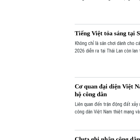
giới thiệu ẩm thực, chương trình
tăng cường giao lưu nhân dân giữ
Tiếng Việt tỏa sáng tại 
Không chỉ là sân chơi dành cho cá
2026 diễn ra tại Thái Lan còn lan
Điểm mới của mùa giải năm nay là 
hóa dân tộc vào hệ thống các phầ
Cơ quan đại diện Việt N
hộ công dân
Liên quan đến trận động đất xảy 
công dân Việt Nam thiệt mạng và
Ngay sau khi nhận được thông tin
chức năng sở tại để xác minh thôn
Chưa ghi nhận công dân 