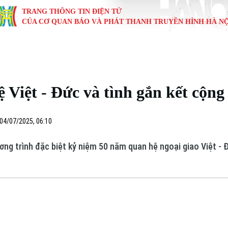
TRANG THÔNG TIN ĐIỆN TỬ
CỦA CƠ QUAN BÁO VÀ PHÁT THANH TRUYỀN HÌNH HÀ NỘ
KINH TẾ
NHÀ ĐẤT
TÀU VÀ XE
GIÁO DỤC
VĂN HÓA
SỨC KHỎ
i
Tin tức
Tin tức
Ô tô
Tin tức
Tin tức
Y tế
 Việt - Đức và tình gắn kết cộng
ự
Cafe sáng
Đầu tư
Tàu
Tuyển sinh
Làng nghề
Dinh dư
Nội
Tài chính Ngân hàng
Căn hộ
Xe máy
Hướng nghiệp
Di tích
Tư vấn 
04/07/2025, 06:10
iệt 4 phương
Doanh nghiệp
Đất đai
Thị trường
ng trình đặc biệt kỷ niệm 50 năm quan hệ ngoại giao Việt - 
Kinh nghiệm
Đánh giá