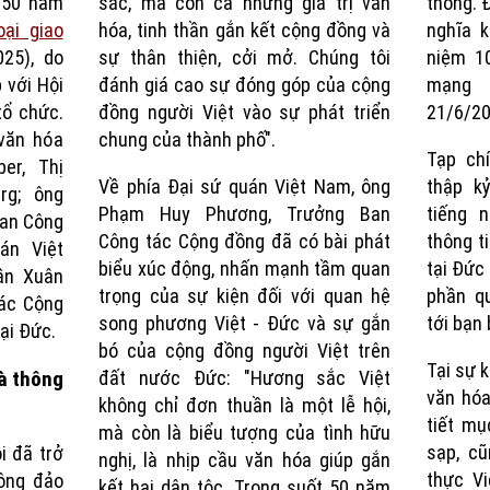
 50 năm
sắc, mà còn cả những giá trị văn
thông. 
ại giao
hóa, tinh thần gắn kết cộng đồng và
nghĩa k
025), do
sự thân thiện, cởi mở. Chúng tôi
niệm 1
 với Hội
đánh giá cao sự đóng góp của cộng
mạng 
tổ chức.
đồng người Việt vào sự phát triển
21/6/20
văn hóa
chung của thành phố".
Tạp ch
er, Thị
Về phía Đại sứ quán Việt Nam, ông
thập k
rg; ông
Phạm Huy Phương, Trưởng Ban
tiếng 
an Công
Công tác Cộng đồng đã có bài phát
thông t
án Việt
biểu xúc động, nhấn mạnh tầm quan
tại Đức
ần Xuân
trọng của sự kiện đối với quan hệ
phần q
tác Cộng
song phương Việt - Đức và sự gắn
tới bạn 
ại Đức.
bó của cộng đồng người Việt trên
Tại sự k
đất nước Đức: "Hương sắc Việt
à thông
văn hóa
không chỉ đơn thuần là một lễ hội,
tiết mụ
mà còn là biểu tượng của tình hữu
sạp, c
i đã trở
nghị, là nhịp cầu văn hóa giúp gắn
thực Vi
ông đảo
kết hai dân tộc. Trong suốt 50 năm