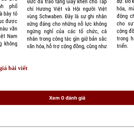
dự. Đó 
Đức đã trao tặng Giấy khen cho Tạp
nh phố
hóa, m
chí Hương Việt và Hội người Việt
à bày tỏ
động ch
vùng Schwaben. Đây là sự ghi nhận
tục được
cho sự
xứng đáng cho những nỗ lực không
màu văn
cộng đồ
ngừng nghỉ của các tổ chức, cá
iệt Nam
trong h
nhân trong công tác gìn giữ bản sắc
g không
triển.
văn hóa, hỗ trợ cộng đồng, cũng như
iá bài viết
Xem 0 đánh giá