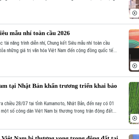
 còn góp phần lan tỏa văn hóa Việt Nam, kết nối cộng đồng và
a Việt Nam với bạn bè quốc tế.
Siêu mẫu nhí toàn cầu 2026
c tài năng trình diễn nhí, Chung kết Siêu mẫu nhí toàn cầu
 tỏa những giá trị văn hóa Việt Nam đến cộng đồng quốc tế.
lần đầu tiên đưa nội dung gìn giữ tiếng Việt và bản sắc văn
n thi.
am tại Nhật Bản khẩn trương triển khai bảo
ra chiều 28/07 tại tỉnh Kumamoto, Nhật Bản, đến nay có 01
 một số công dân Việt Nam bị thương trong trận động đất.
, các cơ quan đại diện Việt Nam đã phối hợp với các cơ quan
g tin và triển khai các biện pháp bảo hộ công dân.
Việt Nam bị thương vong trong động đất tại