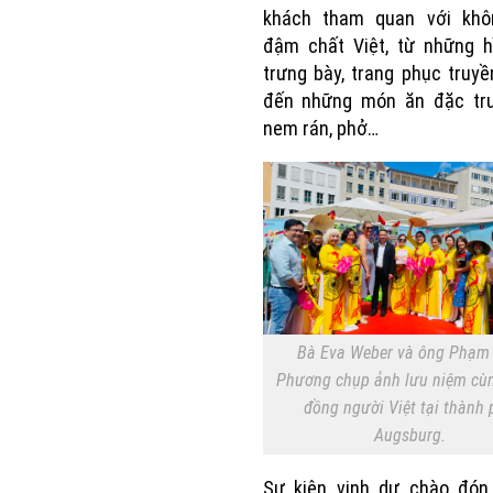
khách tham quan với khô
đậm chất Việt, từ những h
trưng bày, trang phục truyề
đến những món ăn đặc tr
nem rán, phở…
Bà Eva Weber và ông Phạm
Phương chụp ảnh lưu niệm cù
đồng người Việt tại thành
Augsburg.
Sự kiện vinh dự chào đón