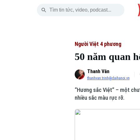
Thứ Bảy
THỜI SỰ
HÀ NỘI
THẾ GIỚI
08 Tháng 08, 2026
Hà Nội
Nhịp sống Hà Nộ
Tin tức
Người Việt 4 phương
50 năm quan hệ
Chính trị
Người Hà Nội
Quân s
Thanh Vân
Xã hội
Khoảnh khắc Hà 
Hồ sơ
thanhvan.trinh@daihanoi.vn
An ninh trật tự
Ẩm thực
Người V
“Hương sắc Việt” – một chươ
nhiều sắc màu rực rỡ.
Công nghệ