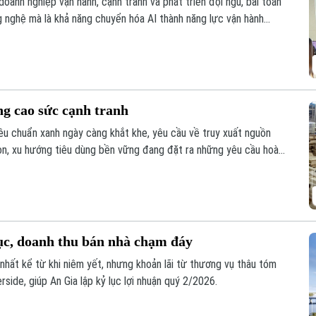
doanh nghiệp vận hành, cạnh tranh và phát triển đội ngũ, bài toán
 nghệ mà là khả năng chuyển hóa AI thành năng lực vận hành
hấn mạnh tại sự kiện AI-Ready Workforce tổ chức mới đây tại Hà
ng cao sức cạnh tranh
êu chuẩn xanh ngày càng khắt khe, yêu cầu về truy xuất nguồn
on, xu hướng tiêu dùng bền vững đang đặt ra những yêu cầu hoàn
iên, giữa sự biến động của thị trường, xuất khẩu gỗ của Việt Nam
ích ứng linh hoạt với biến động thị trường.
lục, doanh thu bán nhà chạm đáy
nhất kể từ khi niêm yết, nhưng khoản lãi từ thương vụ thâu tóm
rside, giúp An Gia lập kỷ lục lợi nhuận quý 2/2026.