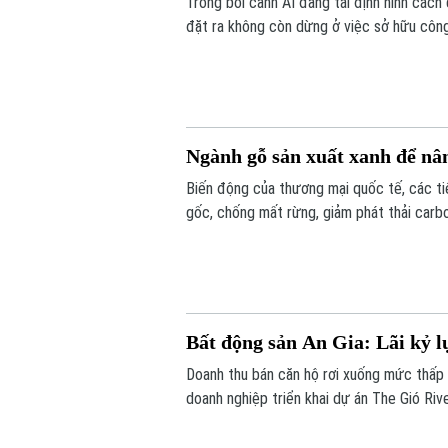
Trong bối cảnh AI đang tái định hình cách 
đặt ra không còn dừng ở việc sở hữu công
thực chất. Thông tin được các diễn giả n
Nội.
Ngành gỗ sản xuất xanh để nâ
Biến động của thương mại quốc tế, các ti
gốc, chống mất rừng, giảm phát thải carb
toàn mới đối với ngành gỗ quốc tế. Tuy nh
vẫn duy trì vị thế dẫn đầu nhờ khả năng th
Bất động sản An Gia: Lãi kỷ 
Doanh thu bán căn hộ rơi xuống mức thấp 
doanh nghiệp triển khai dự án The Gió Rive