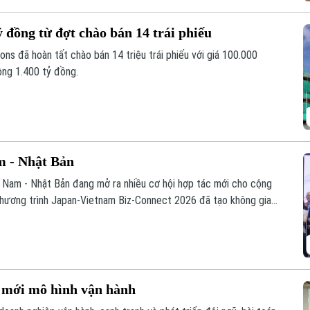
ỷ đồng từ đợt chào bán 14 trái phiếu
 đã hoàn tất chào bán 14 triệu trái phiếu với giá 100.000
ông 1.400 tỷ đồng.
m - Nhật Bản
t Nam - Nhật Bản đang mở ra nhiều cơ hội hợp tác mới cho cộng
 chương trình Japan-Vietnam Biz-Connect 2026 đã tạo không gian
 nối trực tiếp, tìm kiếm đối tác và thúc đẩy các cơ hội hợp tác
i mới mô hình vận hành