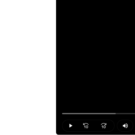
Loaded
:
19.02%
Play
Mut