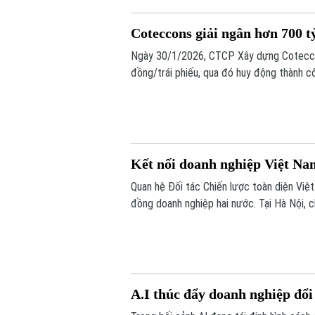
Coteccons giải ngân hơn 700 t
Ngày 30/1/2026, CTCP Xây dựng Coteccons
đồng/trái phiếu, qua đó huy động thành c
Kết nối doanh nghiệp Việt Na
Quan hệ Đối tác Chiến lược toàn diện Việ
đồng doanh nghiệp hai nước. Tại Hà Nội,
để doanh nghiệp Việt Nam và Nhật Bản kết
thực chất.
A.I thúc đẩy doanh nghiệp đổ