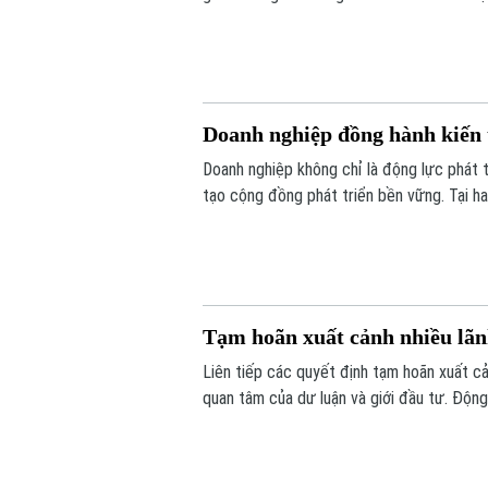
xử lý hồ sơ tồn đọng, ngăn chặn việc lợi d
Doanh nghiệp đồng hành kiến 
Doanh nghiệp không chỉ là động lực phát t
tạo cộng đồng phát triển bền vững. Tại ha
Phúc Thịnh, nhiều doanh nghiệp đã sẵn sà
hiện thực hóa các mục tiêu của đề án.
Tạm hoãn xuất cảnh nhiều lã
Liên tiếp các quyết định tạm hoãn xuất c
quan tâm của dư luận và giới đầu tư. Động 