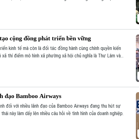
ụng pháp nhân, thông tin cá nhân để vi phạm pháp luật.
tạo cộng đồng phát triển bền vững
riển kinh tế mà còn là đối tác đồng hành cùng chính quyền kiến
i xã thí điểm mô hình xã phường xã hội chủ nghĩa là Thư Lâm và
ng chung tay, góp nguồn lực và đồng hành cùng địa phương để
nh đạo Bamboo Airways
ảnh đối với nhiều lãnh đạo của Bamboo Airways đang thu hút sự
thái này làm dấy lên nhiều câu hỏi về tình hình của doanh nghiệp.