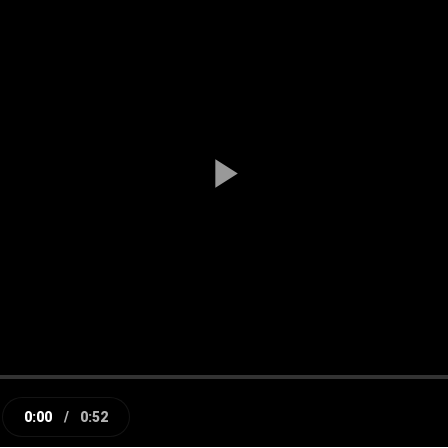
Play
Video
0:00
/
0:52
e
Current
Duration