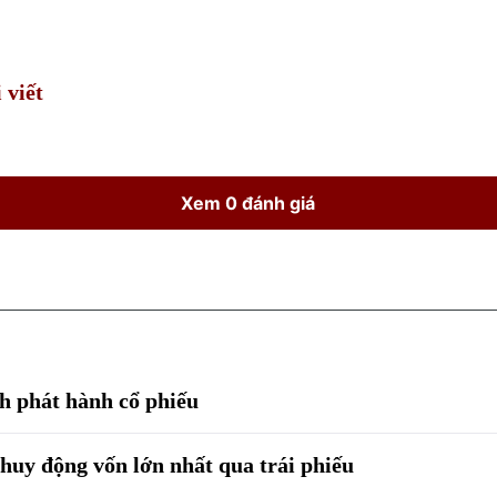
Time
 viết
Xem 0 đánh giá
 phát hành cổ phiếu
uy động vốn lớn nhất qua trái phiếu