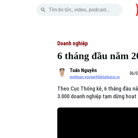
Thứ Sáu
THỜI SỰ
HÀ NỘI
THẾ GIỚI
07 Tháng 08, 2026
Hà Nội
Nhịp sống Hà Nộ
Tin tức
Doanh nghiệp
6 tháng đầu năm 20
Chính trị
Người Hà Nội
Quân s
Tuấn Nguyễn
Xã hội
Khoảnh khắc Hà 
Hồ sơ
06/0
minhtuan.nguyen96@daihanoi.vn
An ninh trật tự
Ẩm thực
Người V
Theo Cục Thống kê, 6 tháng đầu năm
3.000 doanh nghiệp tạm dừng hoạt 
Công nghệ
Skip Ad