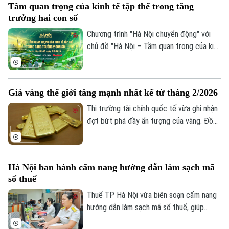
Tầm quan trọng của kinh tế tập thể trong tăng
dùng đang trở thành giải pháp quan trọng,
trưởng hai con số
vừa hỗ trợ doanh nghiệp mở rộng thị
Chương trình "Hà Nội chuyển động" với
trường, vừa tạo thêm động lực cho tăng
chủ đề "Hà Nội – Tầm quan trọng của kinh
trưởng kinh tế.
tế tập thể trong tăng trưởng hai con số"
sẽ phát sóng trực tiếp trên các nền tảng
của Cơ quan Báo và phát thanh, truyền
Giá vàng thế giới tăng mạnh nhất kể từ tháng 2/2026
hình Hà Nội vào 19h hôm nay, ngày 7/8.
Thị trường tài chính quốc tế vừa ghi nhận
đợt bứt phá đầy ấn tượng của vàng. Đồng
USD suy yếu, lợi suất trái phiếu Kho bạc
Mỹ giảm và những tín hiệu tích cực từ
các cuộc đàm phán giữa Mỹ và Iran được
Hà Nội ban hành cẩm nang hướng dẫn làm sạch mã
cho là các yếu tố làm thay đổi tâm lý của
số thuế
giới đầu tư.
Thuế TP Hà Nội vừa biên soạn cẩm nang
hướng dẫn làm sạch mã số thuế, giúp
người nộp thuế nhận biết trạng thái mã số