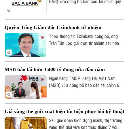
BAB) vừa công bố báo cáo tài chính quý
II/2026 với lợi nhuận trước thuế đạt 304
tỷ đồng, gần như đi ngang so với cùng kỳ
năm trước.
Quyền Tổng Giám đốc Eximbank từ nhiệm
Theo thông tin Eximbank công bố, ông
Trần Tấn Lộc gửi đơn từ nhiệm sau hơn
một năm đảm nhiệm cương vị Quyền Tổng
giám đốc, kể từ tháng 7/2025. Sau khi
ông Lộc rời vị trí, Ban điều hành Eximbank
MSB báo lãi hơn 3.400 tỷ đồng nửa đầu năm
còn 6 thành viên.
Ngân hàng TMCP Hàng Hải Việt Nam
(MSB) vừa công bố báo cáo tài chính 6
tháng đầu năm 2026 với lợi nhuận trước
thuế đạt hơn 3.400 tỷ đồng. Tổng tài sản
của ngân hàng đạt gần 441.000 tỷ đồng,
Giá vàng thế giới xuất hiện tín hiệu phục hồi kỹ thuật
tăng hơn 8% so với cuối năm 2025.
Sau giai đoạn biến động mạnh, thị trường
vàng thế giới vừa kết thúc tháng 7 với