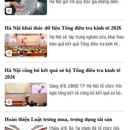
lý và cơ chế quản trị rủi ro phù hợp.
Hà Nội gửi tới quý độc giả những diễn
biến mới nhất của thị trường sáng nay
(5/8) với thông tin về giá vàng và tỷ giá
ngoại tệ.
Hà Nội khai thác dữ liệu Tổng điều tra kinh tế 2026
Hà Nội sẽ tập trung nghiên cứu, khai thác
hiệu quả kết quả Tổng điều tra kinh tế
năm 2026 để phục vụ hoạch định chính
sách, xây dựng kịch bản phát triển kinh tế
- xã hội. Đây là chỉ đạo của Phó Chủ tịch
Hà Nội công bố kết quả sơ bộ Tổng điều tra kinh tế
UBND thành phố Hà Nội Nguyễn Xuân
2026
Lưu, Trưởng Ban Chỉ đạo Tổng điều tra
kinh tế năm 2026 thành phố tại Hội nghị
Sáng 4/8, UBND TP Hà Nội tổ chức Hội
tổng kết và công bố kết quả sơ bộ Tổng
nghị tổng kết và công bố kết quả sơ bộ
điều tra kinh tế năm 2026.
Tổng điều tra kinh tế năm 2026. Hội nghị
do Phó Chủ tịch UBND thành phố Nguyễn
Xuân Lưu, Trưởng Ban Chỉ đạo Tổng điều
Hoàn thiện Luật trưng mua, trưng dụng tài sản
tra kinh tế năm 2026 thành phố Hà Nội
chủ trì.
Chiều 4/8, Bộ Tài chính đã tổ chức Hội