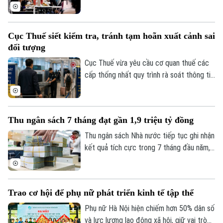
các tháng trước đó cũng bị điều chỉnh
giảm, cho thấy thị trường lao động đang
đối mặt với nhiều thách thức sau đà tăng
Cục Thuế siết kiểm tra, tránh tạm hoãn xuất cảnh sai
trưởng bất ngờ vào đầu năm nay.
đối tượng
Cục Thuế vừa yêu cầu cơ quan thuế các
cấp thống nhất quy trình rà soát thông tin
người nộp thuế trước khi áp dụng biện
pháp tạm hoãn xuất cảnh. Mục tiêu là bảo
đảm đúng đối tượng, đúng điều kiện,
Thu ngân sách 7 tháng đạt gần 1,9 triệu tỷ đồng
đồng thời bảo vệ quyền và lợi ích hợp
pháp của người nộp thuế.
Thu ngân sách Nhà nước tiếp tục ghi nhận
kết quả tích cực trong 7 tháng đầu năm,
đạt gần 1,9 triệu tỷ đồng, tương đương
gần 75% dự toán cả năm. Trong khi đó,
tiến độ giải ngân vốn đầu tư công vẫn còn
Trao cơ hội để phụ nữ phát triển kinh tế tập thể
chậm, đặt ra yêu cầu đẩy nhanh thực hiện
trong những tháng cuối năm.
Phụ nữ Hà Nội hiện chiếm hơn 50% dân số
và lực lượng lao động xã hội, giữ vai trò