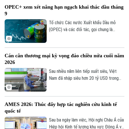
thông điệp xuyên suốt Hội nghị châu Á
OPEC+ xem xét nâng hạn ngạch khai thác dầu tháng
của Hiệp hội Kinh tế lượng khu vực Đông
9
Á và Đông Nam Á năm 2026 (AMES
2026), vừa bế mạc hôm nay tại Hà Nội
Tổ chức Các nước Xuất khẩu Dầu mỏ
sau ba ngày làm việc.
(OPEC) và các đối tác, gọi chung là
OPEC+, dự kiến sẽ tiếp tục nâng hạn
ngạch khai thác dầu trong tháng 9 tại
cuộc họp trực tuyến diễn ra vào tối 2/8.
Cán cân thương mại kỳ vọng đảo chiều nửa cuối năm
Động thái này diễn ra trong bối cảnh căng
2026
thẳng tại Trung Đông vẫn gây ra nhiều
gián đoạn đối với nguồn cung năng lượng
Sau nhiều năm liên tiếp xuất siêu, Việt
toàn cầu.
Nam đã nhập siêu hơn 20 tỷ USD trong
gần 7 tháng đầu năm 2026. Dù vậy, nhiều
chuyên gia cho rằng đây chưa phải tín
hiệu đáng lo ngại, bởi phần lớn kim ngạch
AMES 2026: Thúc đẩy hợp tác nghiên cứu kinh tế
nhập khẩu đang phục vụ đầu tư và sản
quốc tế
xuất, tạo nền tảng cho xuất khẩu tăng tốc
trong những tháng cuối năm.
Sau ba ngày làm việc, Hội nghị Châu Á của
Hiệp hội Kinh tế lượng khu vực Đông Á và