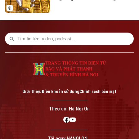
những tín hiệu phục hồi kỹ thuật đáng chú
ý. Dù giá thế giới vừa trải qua một phiên
giảm sâu, song các chuyên gia nhận định
kim loại quý đang dần hình thành nền giá
vững chắc, tạo tiền đề cho khả năng đảo
chiều trong trung hạn.
TRANG THÔNG TIN ĐIỆN TỬ
BÁO VÀ PHÁT THANH
& TRUYỀN HÌNH HÀ NỘI
Giới thiệu
Điều khoản sử dụng
Chính sách bảo mật
Theo dõi Hà Nội On
Tải ngay HANOI ON