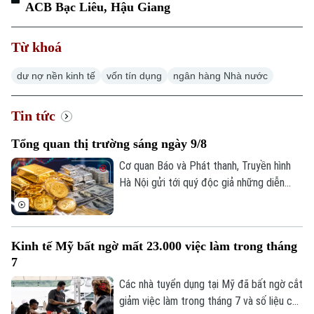
ACB Bạc Liêu, Hậu Giang
Từ khoá
Xu hướng
dư nợ nền kinh tế
vốn tín dụng
ngân hàng Nhà nước
Tin tức
Tổng quan thị trường sáng ngày 9/8
Cơ quan Báo và Phát thanh, Truyền hình
Hà Nội gửi tới quý độc giả những diễn
biến mới nhất của thị trường sáng nay
(9/8) với thông tin về giá vàng và tỷ giá
ngoại tệ.
Kinh tế Mỹ bất ngờ mất 23.000 việc làm trong tháng
7
Các nhà tuyển dụng tại Mỹ đã bất ngờ cắt
giảm việc làm trong tháng 7 và số liệu của