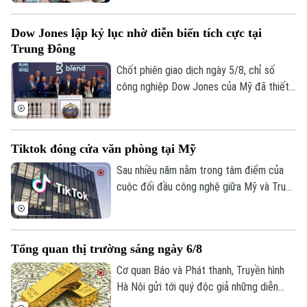
thuế, xử lý các trường hợp cần cập nhật
thông tin và hạn chế phát sinh vướng mắc
Dow Jones lập kỷ lục nhờ diễn biến tích cực tại
trong quá trình thực hiện nghĩa vụ thuế.
Trung Đông
Chốt phiên giao dịch ngày 5/8, chỉ số
công nghiệp Dow Jones của Mỹ đã thiết
lập mức cao kỷ lục mới nhờ những tín hiệu
tiến triển hướng tới hòa bình tại khu vực
Trung Đông. Diễn biến này được kỳ vọng
Tiktok đóng cửa văn phòng tại Mỹ
sẽ giải tỏa bớt áp lực lạm phát toàn cầu.
Sau nhiều năm nằm trong tâm điểm của
cuộc đối đầu công nghệ giữa Mỹ và Trung
Quốc, số phận của TikTok tại thị trường
Mỹ đã dần ngã ngũ với một cấu trúc sở
hữu hoàn toàn mới. Tuy nhiên, để duy trì
Tổng quan thị trường sáng ngày 6/8
hoạt động và đáp ứng các yêu cầu khắt
khe về an ninh quốc gia, nền tảng này
Cơ quan Báo và Phát thanh, Truyền hình
Theo dõi Hà Nội On
đang phải đối mặt với những đợt tái cấu
Hà Nội gửi tới quý độc giả những diễn
trúc, bao gồm việc đóng cửa các văn
biến mới nhất của thị trường sáng nay