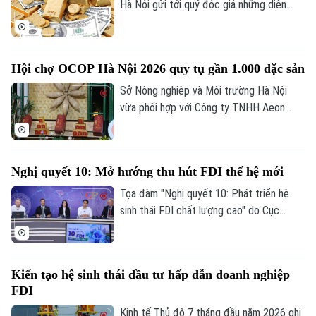
Hà Nội gửi tới quý độc giả những diễn
biến mới nhất của thị trường sáng nay
(8/8) với thông tin về giá vàng và tỷ giá
ngoại tệ.
Hội chợ OCOP Hà Nội 2026 quy tụ gần 1.000 đặc sản
Sở Nông nghiệp và Môi trường Hà Nội
Chuyên mục
vừa phối hợp với Công ty TNHH Aeon
Mall Việt Nam khai mạc Hội chợ Xúc tiến
Thời sự
thương mại nông nghiệp, sản phẩm OCOP
Hà Nội tại Trung tâm thương mại Aeon
Nghị quyết 10: Mở hướng thu hút FDI thế hệ mới
Hà Nội
Hà Nội
Mall Hà Đông.
Tọa đàm "Nghị quyết 10: Phát triển hệ
Chính trị
sinh thái FDI chất lượng cao" do Cục
Nhịp sống Hà Nội
Thế giới
Thông tin và Truyền thông Chính phủ tổ
Xã hội
chức chiều 7/8 đánh dấu bước chuyển
Người Hà Nội
Tin tức
Kinh tế
trong tư duy về đầu tư nước ngoài, từ ưu
An ninh trật tự
Kiến tạo hệ sinh thái đầu tư hấp dẫn doanh nghiệp
Khoảnh khắc Hà Nội
tiên thu hút vốn sang phát triển khu vực
Quân sự
FDI
Tin tức
kinh tế có vốn đầu tư nước ngoài theo
Nhà đất
Công nghệ
Ẩm thực
hướng chất lượng, hiệu quả và có sức lan
Kinh tế Thủ đô 7 tháng đầu năm 2026 ghi