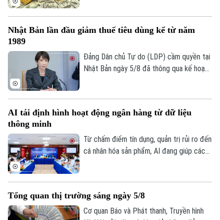
phòng quan trọng và cắt giảm hàng loạt
(6/8) với thông tin về giá vàng và tỷ giá
nhân sự.
ngoại tệ.
Nhật Bản lần đầu giảm thuế tiêu dùng kể từ năm
1989
Đảng Dân chủ Tự do (LDP) cầm quyền tại
Nhật Bản ngày 5/8 đã thông qua kế hoạch
do Thủ tướng Sanae Takaichi đề xuất,
nhằm cắt giảm thuế tiêu thụ đối với thực
phẩm. Nếu được Quốc hội phê chuẩn, đây
AI tái định hình hoạt động ngân hàng từ dữ liệu
sẽ là lần đầu tiên Nhật Bản cắt giảm thuế
thông minh
tiêu dùng kể từ khi sắc thuế này được áp
dụng vào năm 1989.
Từ chấm điểm tín dụng, quản trị rủi ro đến
cá nhân hóa sản phẩm, AI đang giúp các
tổ chức tín dụng nâng cao hiệu quả vận
hành và cải thiện trải nghiệm khách hàng.
Tuy nhiên, để AI phát huy giá trị, các
Tổng quan thị trường sáng ngày 5/8
chuyên gia cho rằng điều quan trọng nhất
vẫn là chất lượng dữ liệu, hành lang pháp
Cơ quan Báo và Phát thanh, Truyền hình