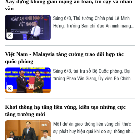
Xây dựng không gian mạng an toàn, tin cậy và nhân
"bảo vệ hệ thống" và "bảo vệ con người",
văn
lấy sự an toàn, bình yên và hạnh phúc của
Nhân dân làm thước đo cao nhất cho mọi
Sáng 6/8, Thủ tướng Chính phủ Lê Minh
chính sách.
Hưng, Trưởng Ban chỉ đạo An ninh mạng
quốc gia đã dự lễ kỷ niệm Ngày An ninh
mạng Việt Nam (6/8/2024 – 6/8/2026).
Chương trình nằm trong khuôn khổ chuỗi
Việt Nam - Malaysia tăng cường trao đổi hợp tác
hoạt động do Ban Chỉ đạo An ninh mạng
quốc phòng
quốc gia phối hợp với Bộ Công an tổ chức
với chủ đề “Vì một không gian mạng nhân
Sáng 6/8, tại trụ sở Bộ Quốc phòng, Đại
văn cho mỗi người”.
tướng Phan Văn Giang, Ủy viên Bộ Chính
trị, Phó thủ tướng Chính phủ, Bộ trưởng
Bộ Quốc phòng đã chủ trì Lễ đón và Hội
đàm với Bộ trưởng Quốc phòng Malaysia
Khơi thông hạ tầng liên vùng, kiến tạo những cực
Dato' Seri Mohamed Khaled bin Nordin.
tăng trưởng mới
Một dự án giao thông liên vùng chỉ thực
sự phát huy hiệu quả khi có sự thống nhất
trong tổ chức thực hiện và bảo đảm hài