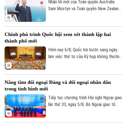
điều phối dự án được rõ ràng hơn.
Nhận lời mời của Toàn quyền Australia
Sam Mostyn và Toàn quyền New Zealand
Cindy Kiro, Tổng Bí thư Ban Chấp hành
Trung ương Đảng Cộng sản Việt Nam, Chủ
tịch nước Cộng hòa xã hội chủ nghĩa Việt
Chính phủ trình Quốc hội xem xét thành lập hai
Nam Tô Lâm cùng đoàn đại biểu cấp cao
thành phố mới
Việt Nam sẽ thăm cấp Nhà nước tới
Australia và New Zealand từ ngày 9 đến
Hôm nay 6/8, Quốc hội bước sang ngày
ngày 14/8/2026.
làm việc thứ tư của Kỳ họp không thường
lệ thứ Nhất. Các đại biểu nghe trình bày
các tờ trình, báo cáo thẩm tra và cho ý
kiến đối với nhiều nội dung quan trọng,
Nâng tầm đối ngoại Đảng và đối ngoại nhân dân
trong đó có việc thành lập thành phố
trong tình hình mới
Quảng Ninh và thành phố Bắc Ninh.
Tiếp tục chương trình Hội nghị Ngoại giao
lần thứ 33, ngày 5/8, Bộ Ngoại giao tổ
chức phiên họp toàn thể về đối ngoại
Đảng và đối ngoại nhân dân với sự tham
dự và phát biểu chỉ đạo của Uỷ viên Bộ