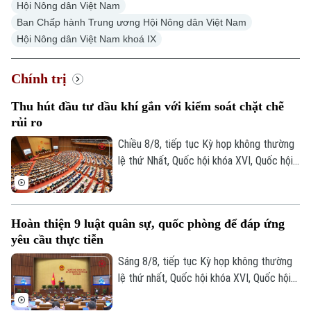
Hội Nông dân Việt Nam
Ban Chấp hành Trung ương Hội Nông dân Việt Nam
Hội Nông dân Việt Nam khoá IX
Chính trị
Thu hút đầu tư dầu khí gắn với kiểm soát chặt chẽ
rủi ro
Chiều 8/8, tiếp tục Kỳ họp không thường
lệ thứ Nhất, Quốc hội khóa XVI, Quốc hội
thảo luận tại hội trường về Dự án Luật
Dầu khí (sửa đổi). Nhiều đại biểu cho rằng
việc sửa luật cần tạo cơ chế đủ hấp dẫn
Hoàn thiện 9 luật quân sự, quốc phòng để đáp ứng
để thu hút đầu tư vào những khu vực có
yêu cầu thực tiễn
điều kiện khai thác khó khăn, đồng thời
tăng phân cấp, phân quyền cho Tập đoàn
Sáng 8/8, tiếp tục Kỳ họp không thường
Công nghiệp Năng lượng Quốc gia Việt
lệ thứ nhất, Quốc hội khóa XVI, Quốc hội
Nam.
họp phiên toàn thể tại hội trường, thảo