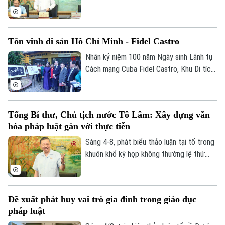
sách đặc thù để xử lý vi phạm pháp luật
liên quan đến kinh tế nhà nước, kinh tế tư
nhân và ứng dụng KHCN, đổi mới sáng
Tôn vinh di sản Hồ Chí Minh - Fidel Castro
tạo, chuyển đổi số, Bí thư Thành ủy,
Trưởng đoàn ĐBQH TP Hà Nội Trần Đức
Nhân kỷ niệm 100 năm Ngày sinh Lãnh tụ
Thắng nhấn mạnh, Nghị quyết khi ban hành
Cách mạng Cuba Fidel Castro, Khu Di tích
phải thực sự tạo ra “vùng an toàn pháp lý”
Chủ tịch Hồ Chí Minh tại Phủ Chủ tịch phối
bảo vệ người dám đổi mới sáng tạo.
hợp với Đại sứ quán Cuba tại Việt Nam tổ
chức chuỗi hoạt động chuyên đề “Chủ
Tổng Bí thư, Chủ tịch nước Tô Lâm: Xây dựng văn
tịch Hồ Chí Minh – Tổng Tư lệnh Fidel
hóa pháp luật gắn với thực tiễn
Castro: Nghĩa tình son sắt đặc biệt”.
Sáng 4-8, phát biểu thảo luận tại tổ trong
khuôn khổ kỳ họp không thường lệ thứ
nhất, Quốc hội khóa XVI, Tổng Bí thư, Chủ
tịch nước Tô Lâm (đại biểu Quốc hội Đoàn
Hà Nội) nhấn mạnh, pháp luật phải bám sát
Đề xuất phát huy vai trò gia đình trong giáo dục
thực tiễn, đi trước một bước nhằm kiến
pháp luật
tạo sự phát triển.