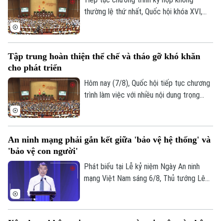
Di tích
thường lệ thứ nhất, Quốc hội khóa XVI,
Dinh dưỡng
Bóng đá
Giải trí
hôm nay (7/8), Quốc hội nghe trình bày Tờ
trình và Báo cáo thẩm tra về ba dự án
Tư vấn sức khỏe
Quần vợt
luật quan trọng, trong đó có Luật Phát
Tin tức
Đã phát sóng
Tập trung hoàn thiện thể chế và tháo gỡ khó khăn
triển đô thị.
Golf
cho phát triển
Sao
Hôm nay (7/8), Quốc hội tiếp tục chương
Điện ảnh
trình làm việc với nhiều nội dung trọng
tâm về công tác lập pháp và xem xét các
Thời trang
cơ chế, chính sách phát triển đặc thù.
Trong đó, Dự án Luật Phát triển đô thị
Âm nhạc
An ninh mạng phải gắn kết giữa 'bảo vệ hệ thống' và
được kỳ vọng tháo gỡ điểm nghẽn về thể
'bảo vệ con người'
chế, hạ tầng, nguồn lực và quản trị, thúc
đẩy các đô thị phát triển nhanh, bền
Phát biểu tại Lễ kỷ niệm Ngày An ninh
vững.
mạng Việt Nam sáng 6/8, Thủ tướng Lê
Minh Hưng - Trưởng Ban Chỉ đạo An ninh
mạng quốc gia yêu cầu công tác bảo đảm
an ninh mạng phải gắn kết chặt chẽ giữa