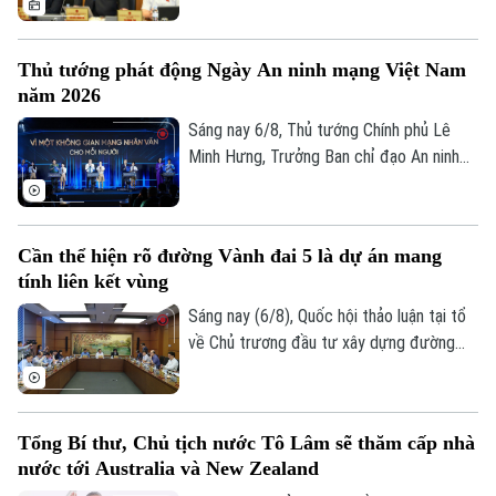
hòa lợi ích giữa Nhà nước, địa phương và
người dân. Đây là vấn đề được nhiều đại
Thủ tướng phát động Ngày An ninh mạng Việt Nam
biểu Quốc hội đặt ra khi thảo luận tại tổ
năm 2026
về Dự án đường Vành đai 5 – Vùng Thủ
đô Hà Nội sáng 6/8.
Sáng nay 6/8, Thủ tướng Chính phủ Lê
Minh Hưng, Trưởng Ban chỉ đạo An ninh
mạng quốc gia, đã dự lễ kỷ niệm Ngày An
ninh mạng Việt Nam (6/8/2024 –
6/8/2026). Chương trình nằm trong khuôn
Theo dõi Hà Nội On
Cần thể hiện rõ đường Vành đai 5 là dự án mang
khổ chuỗi hoạt động do Ban Chỉ đạo An
tính liên kết vùng
ninh mạng quốc gia phối hợp với Bộ Công
an tổ chức với chủ đề “Vì một không gian
Sáng nay (6/8), Quốc hội thảo luận tại tổ
mạng nhân văn cho mỗi người”.
về Chủ trương đầu tư xây dựng đường
Vành đai 5 – Vùng Thủ đô Hà Nội. Cơ bản
đồng tình với chủ trương đầu tư dự án,
các đại biểu góp ý: ban soạn thảo cần thể
Tổng Bí thư, Chủ tịch nước Tô Lâm sẽ thăm cấp nhà
hiện rõ hơn, đây là dự án mang tính liên
nước tới Australia và New Zealand
kết vùng cao. Điều này sẽ giúp công tác