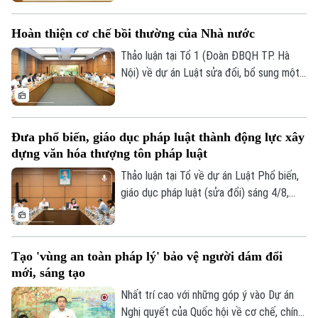
0865.116.699 (hotline)
0865.116.699
Hoàn thiện cơ chế bồi thường của Nhà nước
Thảo luận tại Tổ 1 (Đoàn ĐBQH TP. Hà
Nội) về dự án Luật sửa đổi, bổ sung một
số điều của Luật Trách nhiệm bồi thường
của Nhà nước, các đại biểu đề nghị tiếp
tục rà soát, hoàn thiện các nhóm chính
Đưa phổ biến, giáo dục pháp luật thành động lực xây
sách, bảo đảm thống nhất với hệ thống
dựng văn hóa thượng tôn pháp luật
pháp luật, xác định rõ phạm vi trách nhiệm
bồi thường của Nhà nước và xây dựng cơ
Thảo luận tại Tổ về dự án Luật Phổ biến,
chế tài chính khả thi, bảo đảm chi trả kịp
giáo dục pháp luật (sửa đổi) sáng 4/8,
thời, đúng quy định.
các đại biểu cho rằng cần đưa công tác
phổ biến, giáo dục pháp luật không còn
mang tính hình thức, lối mòn mà thật sự
Tạo 'vùng an toàn pháp lý' bảo vệ người dám đổi
trở thành động lực xây dựng văn hóa
mới, sáng tạo
thượng tôn pháp luật.
Nhất trí cao với những góp ý vào Dự án
Nghị quyết của Quốc hội về cơ chế, chính