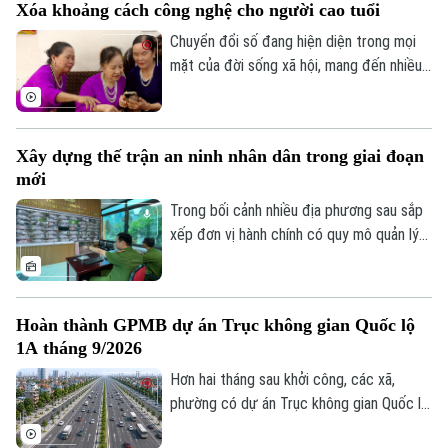
Xóa khoảng cách công nghệ cho người cao tuổi
diễn biến phức tạp. Vậy đâu là ranh giới
0865.116.699 (hotline)
0865.116.699
giữa quyền tự do ngôn luận và hành vi vi
Chuyển đổi số đang hiện diện trong mọi
phạm pháp luật?
mặt của đời sống xã hội, mang đến nhiều
tiện ích. Trong sự phát triển mạnh mẽ của
công nghệ, vẫn còn một bộ phận người
dân, đặc biệt là người cao tuổi, gặp khó
Xây dựng thế trận an ninh nhân dân trong giai đoạn
khăn trong tiếp cận và sử dụng các nền
mới
tảng số.
Trong bối cảnh nhiều địa phương sau sắp
xếp đơn vị hành chính có quy mô quản lý
lớn hơn, yêu cầu bảo đảm an ninh, trật tự
cũng đặt ra những nhiệm vụ mới. Bên cạnh
vai trò nòng cốt của lực lượng công an,
Hoàn thành GPMB dự án Trục không gian Quốc lộ
việc phát huy sức mạnh của nhân dân, xây
1A tháng 9/2026
dựng các mô hình tự quản và ứng dụng
công nghệ trong kết nối, trao đổi thông
Hơn hai tháng sau khởi công, các xã,
tin đang trở thành giải pháp quan trọng
phường có dự án Trục không gian Quốc lộ
để giữ gìn bình yên từ cơ sở.
1A đi qua đang đồng loạt đẩy nhanh giải