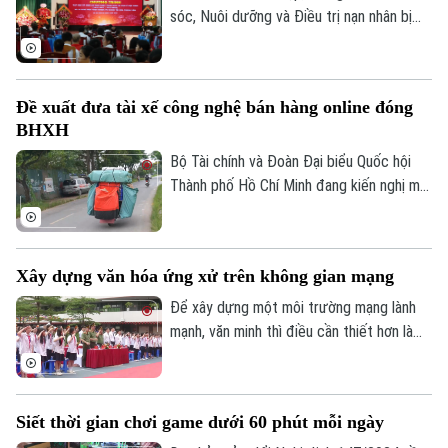
sóc, Nuôi dưỡng và Điều trị nạn nhân bị
nhiễm chất độc da cam/dioxin thành phố
Hà Nội trực thuộc Sở Nội Vụ Hà Nội đã
trở thành điểm tựa cho hàng trăm nạn
Đề xuất đưa tài xế công nghệ bán hàng online đóng
nhân và gia đình nạn nhân nhiễm chất độc
BHXH
da cam/dioxin trên địa bàn Thành phố.
Bộ Tài chính và Đoàn Đại biểu Quốc hội
Thành phố Hồ Chí Minh đang kiến nghị mở
rộng nhóm đối tượng đóng bảo hiểm xã
Theo dõi Hà Nội On
hội bắt buộc đối với người lao động có
thu nhập từ nền tảng số như tài xế công
Xây dựng văn hóa ứng xử trên không gian mạng
nghệ, người giao hàng hay người bán hàng
online trên các sàn thương mại điện tử.
Để xây dựng một môi trường mạng lành
mạnh, văn minh thì điều cần thiết hơn là
mỗi người phải hình thành văn hóa ứng xử
số, biết kiểm chứng thông tin trước khi
chia sẻ, tôn trọng sự thật và quyền, lợi ích
Siết thời gian chơi game dưới 60 phút mỗi ngày
hợp pháp của người khác. Vậy làm thế nào