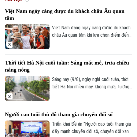
Chính trị
Việt Nam ngày càng được du khách châu Âu quan
Nhịp sống Hà Nội
Thế giới
tâm
Xã hội
Người Hà Nội
Việt Nam đang ngày càng được du khách
Tin tức
Kinh tế
châu Âu quan tâm khi lựa chọn điểm đến
An ninh trật tự
Khoảnh khắc Hà Nội
tại châu Á trong mùa hè 2026. Theo bảng
Quân sự
Tin tức
Nhà đất
xếp hạng mới của nền tảng du lịch số
Công nghệ
Ẩm thực
Agoda, dựa trên dữ liệu tìm kiếm chỗ ở từ
Hồ sơ
Cafe sáng
Thời tiết Hà Nội cuối tuần: Sáng mát mẻ, trưa chiều
Tin tức
tháng 4 đến tháng 6, Việt Nam đã tăng
Tàu và Xe
nắng nóng
Người Việt 4 phương
một bậc so với cùng kỳ năm ngoái, vươn
Tài chính Ngân hàng
Đầu tư
lên vị trí thứ tư trong nhóm những điểm
Sáng nay (9/8), ngày nghỉ cuối tuần, thời
Ô tô
Giáo dục
đến châu Á được tìm kiếm nhiều nhất.
tiết Hà Nội nhiều mây, không mưa, tương
Doanh nghiệp
Căn hộ
đối dễ chịu, thuận lợi cho người dân Thủ
Tàu
Tin tức
Văn hóa
đô tập thể dục, dạo phố hay tham gia các
Đất đai
hoạt động ngoài trời.
Xe máy
Tuyển sinh
Người cao tuổi thủ đô tham gia chuyển đổi số
Tin tức
Sức khỏe
Kinh nghiệm
Thị trường
Triển khai Đề án “Người cao tuổi tham gia
Hướng nghiệp
Làng nghề
đẩy mạnh chuyển đổi số, chuyển đổi xanh,
Y tế
Thể thao