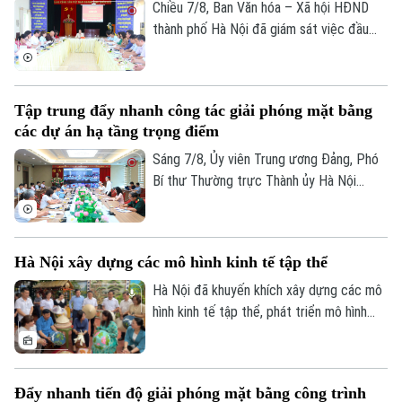
xác định được thông tin để phục vụ giám
Chiều 7/8, Ban Văn hóa – Xã hội HĐND
định ADN.
thành phố Hà Nội đã giám sát việc đầu
tư, khai thác các thiết chế văn hóa, thể
thao trên địa bàn phường Kiến Hưng.
Tập trung đẩy nhanh công tác giải phóng mặt bằng
các dự án hạ tầng trọng điểm
Sáng 7/8, Ủy viên Trung ương Đảng, Phó
Bí thư Thường trực Thành ủy Hà Nội
Nguyễn Trọng Đông, Trưởng ban Chỉ đạo
giải phóng mặt bằng các dự án đầu tư
trên địa bàn thành phố Hà Nội chủ trì hội
Hà Nội xây dựng các mô hình kinh tế tập thể
nghị Ban Chỉ đạo nhằm rà soát, đánh giá
Theo dõi Hà Nội On
tiến độ công tác giải phóng mặt bằng
Hà Nội đã khuyến khích xây dựng các mô
triển khai các dự án, công trình trọng
hình kinh tế tập thể, phát triển mô hình
điểm trên địa bàn thành phố.
HTX theo Luật năm 2023. Việc kiện toàn,
nâng cao hiệu quả hoạt động của các
HTX đóng vai trò quan trọng trong việc
Đẩy nhanh tiến độ giải phóng mặt bằng công trình
hình thành các mô hình kinh tế tập thể,