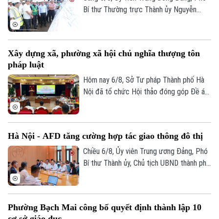
Bí thư Thường trực Thành ủy Nguyễn
Trọng Đông, Trưởng Ban Chỉ đạo giải
phóng mặt bằng các dự án đầu tư trên
địa bàn thành phố Hà Nội, kiểm tra thực
Xây dựng xã, phường xã hội chủ nghĩa thượng tôn
địa một số hạng mục quan trọng.
pháp luật
Hôm nay 6/8, Sở Tư pháp Thành phố Hà
Nội đã tổ chức Hội thảo đóng góp Đề án
“Xây dựng văn hoá tuân thủ pháp luật
trong xây dựng xã, phường xã hội chủ
nghĩa trên địa bàn thành phố Hà Nội”.
Hà Nội - AFD tăng cường hợp tác giao thông đô thị
Chiều 6/8, Ủy viên Trung ương Đảng, Phó
Bí thư Thành ủy, Chủ tịch UBND thành phố
Hà Nội Vũ Đại Thắng đã tiếp Giám đốc Cơ
quan Phát triển Pháp (AFD) tại Việt Nam,
ông Julien Seillan, trao đổi về các dự án
Phường Bạch Mai công bố quyết định thành lập 10
đang triển khai và định hướng mở rộng
cơ sở giáo dục