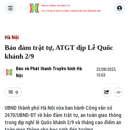
TRANG THÔNG TIN ĐIỆN TỬ
CỦA CƠ QUAN BÁO VÀ PHÁT THANH TRUYỀN HÌNH HÀ NỘI
THỜI SỰ
HÀ NỘI
THẾ GIỚI
KINH TẾ
NHÀ ĐẤT
Hà Nội
Bảo đảm trật tự, ATGT dịp Lễ Quốc
khánh 2/9
Báo và Phát thanh Truyền hình Hà
23/08/2023,
Nội
10:03
0
UBND thành phố Hà Nội vừa ban hành Công văn số
2670/UBND-ĐT về bảo đảm trật tự, an toàn giao thông
trong dịp nghỉ lễ Quốc khánh 2/9 và tháng cao điểm an
toàn giao thông cho học sinh đến trường.