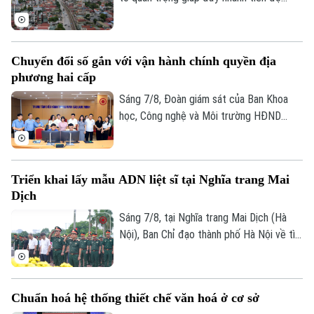
thuật và du lịch mới.
GPMB dự án Trục không gian Quốc lộ 1A,
thời gian qua, xã Thượng Phúc đã tập
trung đồng loạt nhiều giải pháp. Nhờ đó,
Chuyển đổi số gắn với vận hành chính quyền địa
nhiều người dân và doanh nghiệp đã sớm
phương hai cấp
đồng thuận, bàn giao đất để thực hiện
siêu dự án 162.000 tỷ đồng này.
Sáng 7/8, Đoàn giám sát của Ban Khoa
học, Công nghệ và Môi trường HĐND
thành phố Hà Nội giám sát tình hình thực
hiện công tác chuyển đổi số trên địa bàn
xã Quang Minh giai đoạn 2025-2026.
Triển khai lấy mẫu ADN liệt sĩ tại Nghĩa trang Mai
Dịch
Sáng 7/8, tại Nghĩa trang Mai Dịch (Hà
Nội), Ban Chỉ đạo thành phố Hà Nội về tìm
kiếm, quy tập và xác định danh tính hài
cốt liệt sĩ trang trọng tổ chức Lễ dâng
hương tưởng niệm và chính thức triển
Chuẩn hoá hệ thống thiết chế văn hoá ở cơ sở
khai công tác lấy mẫu hài cốt liệt sĩ chưa