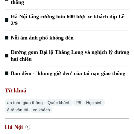
thông
Hà Nội tăng cường hơn 600 lượt xe khách dịp Lễ
2/9
Nỗi ám ảnh phố không đèn
Đường gom Đại lộ Thăng Long và nghịch lý đường
hai chiều
Chuyên mục
Ban đêm - 'khung giờ đen' của tai nạn giao thông
Thời sự
Từ khoá
Hà Nội
Hà Nội
an toàn giao thông
Quốc khánh
2/9
Học sinh
ô tô vận tải
xe khách
Chính trị
Nhịp sống Hà Nội
Thế giới
Hà Nội
Xã hội
Người Hà Nội
Tin tức