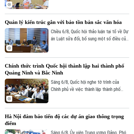
viên Thường trực, Trưởng Ban Đô thị
HĐND thành phố Trần Hợp Dũng đã tiếp
công dân định kỳ.
Quản lý kiến trúc gắn với bảo tồn bản sắc văn hóa
Chiều 6/8, Quốc hội thảo luận tại tổ về Dự
án Luật sửa đổi, bổ sung một số điều của
Luật Kiến trúc. Nhiều đại biểu đồng tình,
dự thảo Luật đã tập trung đổi mới công
tác quản lý hành nghề kiến trúc theo
Chính thức trình Quốc hội thành lập hai thành phố
hướng cắt giảm thủ tục hành chính,
Quảng Ninh và Bắc Ninh
chuyển mạnh từ tiền kiểm sang hậu kiểm
và đẩy mạnh chuyển đổi số.
Sáng 6/8, Quốc hội nghe tờ trình của
Chính phủ về việc thành lập thành phố
Quảng Ninh và thành phố Bắc Ninh.
Hà Nội đảm bảo tiến độ các dự án giao thông trọng
điểm
Sáng 6/8, Ủy viên Trung ương Đảng, Phó