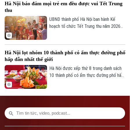
Hà Nội bảo đảm mọi trẻ em đều được vui Tết Trung
nghiệp văn hóa đối với tăng trưởng kinh
thu
tế, phục vụ công tác quản lý và hoạch
định chính sách.
UBND thành phố Hà Nội ban hành Kế
hoạch tổ chức Tết Trung thu năm 2026
với mục tiêu mọi trẻ em trên địa bàn đều
được đón Tết Trung thu vui tươi, an toàn;
100% trẻ em có hoàn cảnh đặc biệt được
Hà Nội lọt nhóm 10 thành phố có ẩm thực đường phố
thăm hỏi, tặng quà đầy đủ, kịp thời.
hấp dẫn nhất thế giới
Hà Nội được xếp thứ 8 trong danh sách
10 thành phố có ẩm thực đường phố hấp
dẫn nhất thế giới theo nghiên cứu của
Radical Storage và cũng là thành phố duy
nhất của châu Á lọt vào danh sách này.