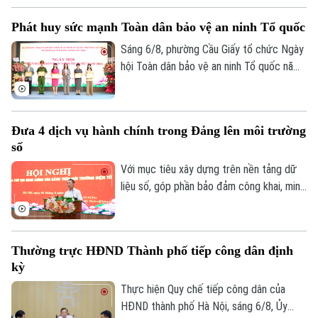
chủ động đổi mới cách làm để vừa bảo
Phát huy sức mạnh Toàn dân bảo vệ an ninh Tổ quốc
đảm tiến độ, vừa nâng cao chất lượng dữ
liệu. Tại phường Lĩnh Nam, nhiều giải pháp
Sáng 6/8, phường Cầu Giấy tổ chức Ngày
sáng tạo đang phát huy hiệu quả rõ nét.
hội Toàn dân bảo vệ an ninh Tổ quốc năm
2026 với sự tham dự của lãnh đạo thành
phố, lãnh đạo phường, lực lượng Công an,
đại diện các cơ quan, đơn vị, doanh
Đưa 4 dịch vụ hành chính trong Đảng lên môi trường
nghiệp và đông đảo nhân dân trên địa
số
Liên hệ đường dây nóng (bấm để gọi)
bàn.
Với mục tiêu xây dựng trên nền tảng dữ
Tòa soạn
Tòa soạn
liệu số, góp phần bảo đảm công khai, minh
0865.116.699 (hotline)
0865.116.699
bạch và nâng cao hiệu quả điều hành, sáng
6/8, Đảng ủy UBND thành phố Hà Nội tổ
chức hội nghị tập huấn sử dụng 4 thủ tục
Thường trực HĐND Thành phố tiếp công dân định
hành chính của Đảng lên môi trường điện
kỳ
tử cho các tổ chức cơ sở Đảng trực
thuộc.
Thực hiện Quy chế tiếp công dân của
HĐND thành phố Hà Nội, sáng 6/8, Ủy