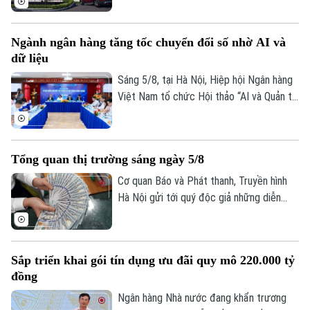
Thọ do chưa triển khai và không còn phù
hợp với chiến lược đầu tư mới.
Bản quyền thuộc về Cơ quan Báo và Phát thanh Truyền hình Hà Nội Giấy
Ngành ngân hàng tăng tốc chuyển đổi số nhờ AI và
phép số: Số 63/GP-TTDT, cấp ngày 10/05/2023
dữ liệu
TRANG THÔNG TIN ĐIỆN TỬ
Sáng 5/8, tại Hà Nội, Hiệp hội Ngân hàng
CỦA CƠ QUAN BÁO VÀ PHÁT THANH TRUYỀN HÌNH HÀ NỘI
Việt Nam tổ chức Hội thảo “AI và Quản trị
dữ liệu trong hoạt động ngân hàng” với sự
Số 3-5 Huỳnh Thúc Kháng-Phường Láng-Hà Nội
tham gia của đại diện Ngân hàng Nhà
Giám đốc: VŨ MINH TUẤN
nước, các bộ, ngành, ngân hàng thương
Tổng quan thị trường sáng ngày 5/8
mại, doanh nghiệp công nghệ và chuyên
Phó Giám đốc: Nguyễn Kim Khiêm, Nguyễn Minh Đức, Nguyễn Thành Lợi
gia trong lĩnh vực AI.
Cơ quan Báo và Phát thanh, Truyền hình
Hà Nội gửi tới quý độc giả những diễn
biến mới nhất của thị trường sáng nay
(5/8) với thông tin về giá vàng và tỷ giá
ngoại tệ.
Sắp triển khai gói tín dụng ưu đãi quy mô 220.000 tỷ
đồng
Ngân hàng Nhà nước đang khẩn trương