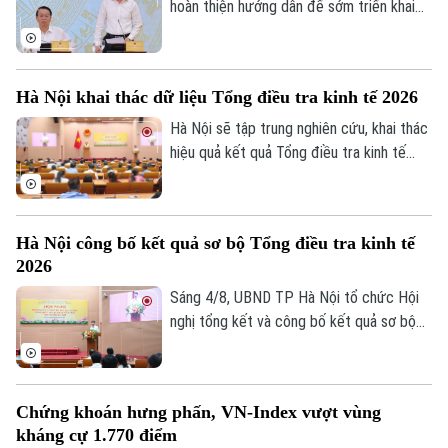
hoàn thiện hướng dẫn để sớm triển khai
chương trình tín dụng ưu đãi quy mô
khoảng 220.000 tỷ đồng dành cho doanh
nghiệp nhỏ và vừa thuộc các lĩnh vực ưu
Hà Nội khai thác dữ liệu Tổng điều tra kinh tế 2026
tiên. Đây là thông tin được Phó Thống
đốc Ngân hàng Nhà nước Phạm Thanh Hà
Hà Nội sẽ tập trung nghiên cứu, khai thác
cho biết tại Họp báo Chính phủ thường kỳ
hiệu quả kết quả Tổng điều tra kinh tế
tháng 7/2026 diễn ra chiều 3/8, tại Hà
năm 2026 để phục vụ hoạch định chính
Nội.
sách, xây dựng kịch bản phát triển kinh tế
- xã hội. Đây là chỉ đạo của Phó Chủ tịch
Hà Nội công bố kết quả sơ bộ Tổng điều tra kinh tế
UBND thành phố Hà Nội Nguyễn Xuân
2026
Lưu, Trưởng Ban Chỉ đạo Tổng điều tra
kinh tế năm 2026 thành phố tại Hội nghị
Sáng 4/8, UBND TP Hà Nội tổ chức Hội
tổng kết và công bố kết quả sơ bộ Tổng
nghị tổng kết và công bố kết quả sơ bộ
điều tra kinh tế năm 2026.
Tổng điều tra kinh tế năm 2026. Hội nghị
do Phó Chủ tịch UBND thành phố Nguyễn
Xuân Lưu, Trưởng Ban Chỉ đạo Tổng điều
Chứng khoán hưng phấn, VN-Index vượt vùng
tra kinh tế năm 2026 thành phố Hà Nội
kháng cự 1.770 điểm
chủ trì.