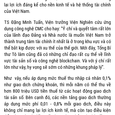
lại lợi ích đáng kể cho nền kinh tế và hệ thống tài chính
của Việt Nam.
TS Đặng Minh Tuấn, Viện trưởng Viện Nghiên cứu ứng
dụng công nghệ CMC cho hay: "Ý chí và quyết tâm rất lớn
của lãnh đạo Đảng và Nhà nước là muốn Việt Nam trở
thành trung tâm tài chính ít nhất là ở trong khu vực và có
thể bắt kịp được với xu thế của thế giới. Mới đây, Tổng Bí
thư Tô lâm cũng đã có những chỉ đạo rất cụ thể về lĩnh
vực tài sản số và công nghệ blockchain. Và với ý chí rất
lớn như vậy, hy vọng sẽ sớm có những khung pháp lý".
Như vậy, nếu áp dụng mức thuế thu nhập cá nhân 0,1%
như giao dịch chứng khoán, thì mỗi năm có thể thu về
hơn 800 triệu USD tiền thuế từ các hoạt động giao dịch
Xu hướng
tài sản số. Bên cạnh đó, các nền tảng giao dịch thường
áp dụng mức phí 0,01 - 0,8% mỗi giao dịch, điều này
không chỉ mang lại lợi ích kinh tế, mà còn tạo điều kiện