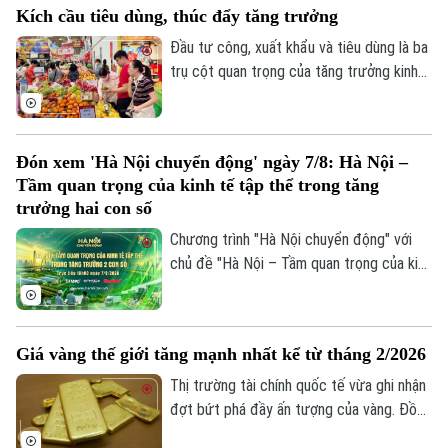
Kích cầu tiêu dùng, thúc đẩy tăng trưởng
tiêu 2%.
Đầu tư công, xuất khẩu và tiêu dùng là ba
trụ cột quan trọng của tăng trưởng kinh
tế. Trong bối cảnh Việt Nam đặt mục tiêu
tăng trưởng hai con số, việc thúc đẩy
sức mua trong nước thông qua các
Đón xem 'Hà Nội chuyển động' ngày 7/8: Hà Nội –
chương trình khuyến mãi, kích cầu tiêu
Tầm quan trọng của kinh tế tập thể trong tăng
dùng đang trở thành giải pháp quan trọng,
trưởng hai con số
vừa hỗ trợ doanh nghiệp mở rộng thị
Chương trình "Hà Nội chuyển động" với
trường, vừa tạo thêm động lực cho tăng
Theo dõi Hà Nội On
chủ đề "Hà Nội – Tầm quan trọng của kinh
trưởng kinh tế.
tế tập thể trong tăng trưởng hai con số"
sẽ phát sóng trực tiếp trên các nền tảng
của Cơ quan Báo và phát thanh, truyền
Giá vàng thế giới tăng mạnh nhất kể từ tháng 2/2026
hình Hà Nội vào 19h hôm nay, ngày 7/8.
Thị trường tài chính quốc tế vừa ghi nhận
đợt bứt phá đầy ấn tượng của vàng. Đồng
USD suy yếu, lợi suất trái phiếu Kho bạc