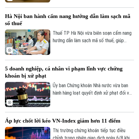
Mỹ giảm và những tín hiệu tích cực từ
các cuộc đàm phán giữa Mỹ và Iran được
Hà Nội ban hành cẩm nang hướng dẫn làm sạch mã
cho là các yếu tố làm thay đổi tâm lý của
số thuế
giới đầu tư.
Thuế TP Hà Nội vừa biên soạn cẩm nang
hướng dẫn làm sạch mã số thuế, giúp
người nộp thuế nhận biết trạng thái mã số
thuế, xử lý các trường hợp cần cập nhật
thông tin và hạn chế phát sinh vướng mắc
5 doanh nghiệp, cá nhân vi phạm lĩnh vực chứng
trong quá trình thực hiện nghĩa vụ thuế.
khoán bị xử phạt
Ủy ban Chứng khoán Nhà nước vừa ban
hành hàng loạt quyết định xử phạt đối với
các tổ chức, cá nhân vi phạm quy định
trong lĩnh vực chứng khoán. Chỉ trong thời
gian từ ngày 31/7 đến 4/8, tổng số tiền
Áp lực chốt lời kéo VN-Index giảm hơn 11 điểm
xử phạt lên tới hơn 572 triệu đồng.
Thị trường chứng khoán tiếp tục điều
chỉnh trong phiên giao dịch ngày 6/8 khi