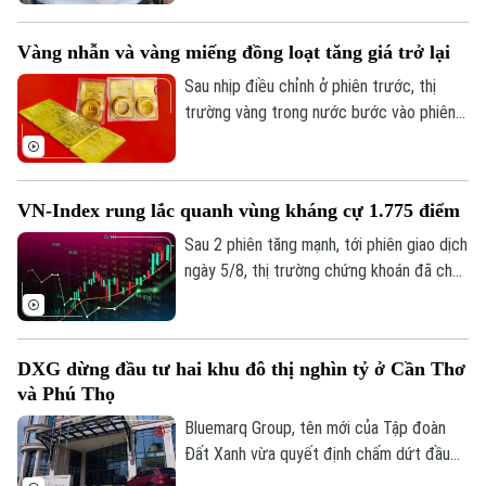
6/2026 ở mức 7,5%/năm, tăng 0,3 điểm
phần trăm so với tháng trước và là tháng
Vàng nhẫn và vàng miếng đồng loạt tăng giá trở lại
tăng thứ năm liên tiếp.
Sau nhịp điều chỉnh ở phiên trước, thị
trường vàng trong nước bước vào phiên
giao dịch mới với xu hướng hồi phục ở cả
2 chiều mua vào và bán ra. Điểm đáng chú
ý là hiện vàng nhẫn lại được niêm yết cao
VN-Index rung lắc quanh vùng kháng cự 1.775 điểm
hơn cả giá vàng miếng SJC 1,4 triệu
đồng/lượng.
Sau 2 phiên tăng mạnh, tới phiên giao dịch
ngày 5/8, thị trường chứng khoán đã cho
thấy những diễn biến trái chiều. Trong khi
VN-Index đã chững lại nhịp tăng thì HNX-
index vẫn khá tích cực. Kết thúc phiên
DXG dừng đầu tư hai khu đô thị nghìn tỷ ở Cần Thơ
giao dịch, VN-index giảm 0,77 điểm
và Phú Thọ
(0,04%) xuống còn 1776,46 điểm. HNX-
index tăng 7,18 điểm (2,51%) lên 293,59
Bluemarq Group, tên mới của Tập đoàn
điểm.
Đất Xanh vừa quyết định chấm dứt đầu
tư hai dự án khu đô thị tại Cần Thơ và Phú