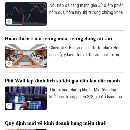
Nối tiếp đà tăng mạnh gần 30 điểm phiên
hôm qua, hôm nay thị trường chứng khoán
diễn biến tích cực. Đáng chú ý, trong
phiên chiều, VN-Index bật mạnh, chính
thức vượt vùng kháng cự quan trọng
Hoàn thiện Luật trưng mua, trưng dụng tài sản
1.770 điểm.
Chiều 4/8, Bộ Tài chính đã tổ chức Hội
nghị lấy ý kiến đối với Dự án Luật Trưng
mua, trưng dụng tài sản (sửa đổi), nhằm
hoàn thiện cơ sở pháp lý về huy động
nguồn lực trong các tình huống cấp bách,
Phố Wall lập đỉnh lịch sử khi giá dầu lao dốc mạnh
đồng thời bảo đảm tốt hơn quyền sở hữu
tài sản của tổ chức, cá nhân.
Thị trường chứng khoán Mỹ đồng loạt
khởi sắc trong phiên 3/8, xô đổ hàng loạt
kỷ lục. Lực đẩy chính của thị trường đến
từ việc giá dầu thô bất ngờ lao dốc mạnh,
ngay sau khi Tổng thống Mỹ Donald Trump
Quy định mới về kinh doanh hàng miễn thuế
khẳng định Mỹ và Iran vẫn đang tiến hành