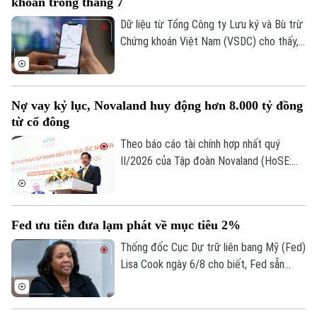
khoán trong tháng 7
Dữ liệu từ Tổng Công ty Lưu ký và Bù trừ
Chứng khoán Việt Nam (VSDC) cho thấy,
số tài khoản chứng khoán tiếp tục đi lên
trong bối cảnh thị trường trải qua một
tháng biến động mạnh. Tính đến cuối
Nợ vay kỷ lục, Novaland huy động hơn 8.000 tỷ đồng
tháng 7, thị trường có 13,66 triệu tài
từ cổ đông
khoản giao dịch chứng khoán, tăng hơn
227.300 tài khoản so với cuối tháng 6.
Theo báo cáo tài chính hợp nhất quý
II/2026 của Tập đoàn Novaland (HoSE:
NVL), nợ phải trả tiếp tục chiếm gần 75%
tổng nguồn vốn, tăng lên 193.400 tỷ đồng
vào cuối quý II. Với số tiền dự kiến huy
Fed ưu tiên đưa lạm phát về mục tiêu 2%
động hơn 8.006 tỷ đồng, Novaland sẽ ưu
tiên 5.953 tỷ đồng để thanh toán các
Thống đốc Cục Dự trữ liên bang Mỹ (Fed)
khoản nợ, nghĩa vụ tài chính và các khoản
Lisa Cook ngày 6/8 cho biết, Fed sẵn
phải trả quá hạn của công ty.
sàng tăng lãi suất trở lại nếu lạm phát
không giảm theo kỳ vọng, nhấn mạnh ưu
tiên hiện nay vẫn là đưa lạm phát về mục