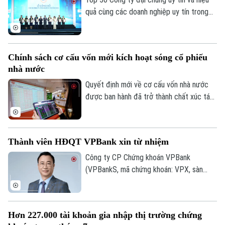
Golf
Sao
quả cùng các doanh nghiệp uy tín trong
lĩnh vực tài chính, ngân hàng, bảo hiểm và
Điện ảnh
công nghệ năm 2026 vừa được công bố
tại Hà Nội. Bảng xếp hạng nhằm ghi nhận
Thời trang
Chính sách cơ cấu vốn mới kích hoạt sóng cổ phiếu
những doanh nghiệp có hiệu quả hoạt
nhà nước
động, năng lực quản trị, đổi mới và uy tín
Âm nhạc
trên thị trường.
Quyết định mới về cơ cấu vốn nhà nước
được ban hành đã trở thành chất xúc tác
giúp nhóm cổ phiếu doanh nghiệp nhà
nước bứt phá trong phiên hôm nay, 07/08.
Hàng loạt mã tăng kịch trần, góp phần
Thành viên HĐQT VPBank xin từ nhiệm
đưa VN-Index đảo chiều đi lên.
Công ty CP Chứng khoán VPBank
(VPBankS, mã chứng khoán: VPX, sàn
HoSE) vừa công bố nhận được đơn từ
nhiệm của ông Nguyễn Lương Tân - thành
viên HĐQT.
Hơn 227.000 tài khoản gia nhập thị trường chứng