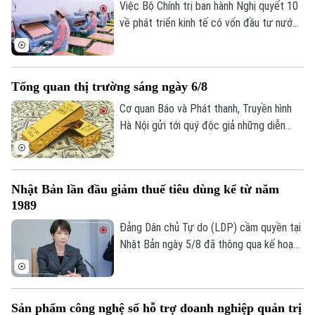
đang phải đối mặt với những đợt tái cấu
Việc Bộ Chính trị ban hành Nghị quyết 10
trúc, bao gồm việc đóng cửa các văn
về phát triển kinh tế có vốn đầu tư nước
phòng quan trọng và cắt giảm hàng loạt
ngoài được kỳ vọng tạo thêm động lực
nhân sự.
thu hút dòng vốn chất lượng cao, đồng
thời thúc đẩy chuyển giao công nghệ và
Tổng quan thị trường sáng ngày 6/8
nâng cao năng lực doanh nghiệp trong
Liên hệ đường dây nóng (bấm để gọi)
nước.
Cơ quan Báo và Phát thanh, Truyền hình
Tòa soạn
Tòa soạn
Hà Nội gửi tới quý độc giả những diễn
biến mới nhất của thị trường sáng nay
0865.116.699 (hotline)
0865.116.699
(6/8) với thông tin về giá vàng và tỷ giá
ngoại tệ.
Nhật Bản lần đầu giảm thuế tiêu dùng kể từ năm
1989
Đảng Dân chủ Tự do (LDP) cầm quyền tại
Nhật Bản ngày 5/8 đã thông qua kế hoạch
do Thủ tướng Sanae Takaichi đề xuất,
nhằm cắt giảm thuế tiêu thụ đối với thực
phẩm. Nếu được Quốc hội phê chuẩn, đây
Sản phẩm công nghệ số hỗ trợ doanh nghiệp quản trị
sẽ là lần đầu tiên Nhật Bản cắt giảm thuế