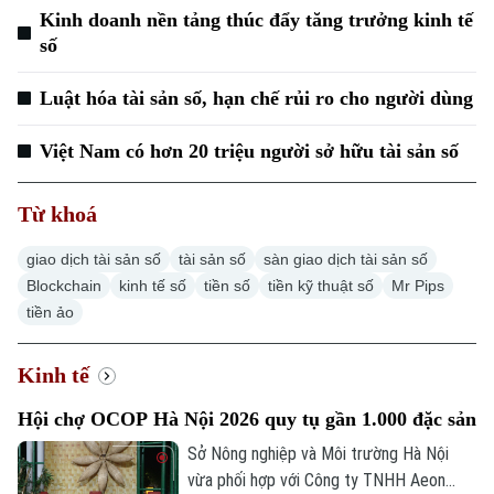
Kinh doanh nền tảng thúc đẩy tăng trưởng kinh tế
số
Luật hóa tài sản số, hạn chế rủi ro cho người dùng
Việt Nam có hơn 20 triệu người sở hữu tài sản số
Từ khoá
Chuyên mục
giao dịch tài sản số
tài sản số
sàn giao dịch tài sản số
Thời sự
Blockchain
kinh tế số
tiền số
tiền kỹ thuật số
Mr Pips
tiền ảo
Hà Nội
Hà Nội
Kinh tế
Chính trị
Nhịp sống Hà Nội
Thế giới
Hội chợ OCOP Hà Nội 2026 quy tụ gần 1.000 đặc sản
Xã hội
Người Hà Nội
Tin tức
Sở Nông nghiệp và Môi trường Hà Nội
Kinh tế
An ninh trật tự
vừa phối hợp với Công ty TNHH Aeon
Khoảnh khắc Hà Nội