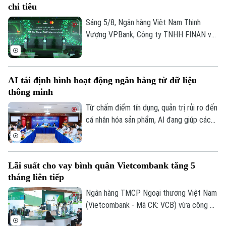
chi tiêu
tiêu dùng kể từ khi sắc thuế này được áp
dụng vào năm 1989.
Sáng 5/8, Ngân hàng Việt Nam Thịnh
Vượng VPBank, Công ty TNHH FINAN và
Mastercard đã phối hợp ra mắt dòng thẻ
ghi nợ phi vật lý doanh nghiệp VPBiz
FinanONE Mastercard nhằm hỗ trợ doanh
AI tái định hình hoạt động ngân hàng từ dữ liệu
nghiệp trong quản trị chi tiêu hiện đại, linh
thông minh
hoạt và hiệu quả.
Từ chấm điểm tín dụng, quản trị rủi ro đến
cá nhân hóa sản phẩm, AI đang giúp các
tổ chức tín dụng nâng cao hiệu quả vận
hành và cải thiện trải nghiệm khách hàng.
Tuy nhiên, để AI phát huy giá trị, các
Lãi suất cho vay bình quân Vietcombank tăng 5
chuyên gia cho rằng điều quan trọng nhất
tháng liên tiếp
vẫn là chất lượng dữ liệu, hành lang pháp
lý và cơ chế quản trị rủi ro phù hợp.
Ngân hàng TMCP Ngoại thương Việt Nam
(Vietcombank - Mã CK: VCB) vừa công bố
lãi suất cho vay bình quân kỳ tháng