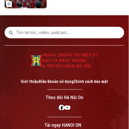
khởi nghiệp và tạo việc làm”, sáng 8/8, Hội
Người cao tuổi thành phố đã tổ chức Hội
nghị tập huấn chuyển đổi số cho cán bộ,
hội viên người cao tuổi trên địa bàn một
số phường.
TRANG THÔNG TIN ĐIỆN TỬ
BÁO VÀ PHÁT THANH
& TRUYỀN HÌNH HÀ NỘI
Giới thiệu
Điều khoản sử dụng
Chính sách bảo mật
Theo dõi Hà Nội On
Tải ngay HANOI ON