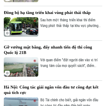
dựng một hệ sinh thái thu hút, trọng dụng
và giữ chân nhân tài một cách thực chất,
Đồng bộ hạ tầng triển khai vùng phát thải thấp
tạo động lực nâng cao chất lượng nguồn
nhân lực và hiệu quả hoạt động của bộ
Sau hơn một tháng triển khai thí điểm
máy nhà nước.
Vùng phát thải thấp tại khu vực phường
Hoàn Kiếm, thành phố Hà Nội đang tiếp
tục hoàn thiện đồng bộ hạ tầng, cơ chế
chính sách và các giải pháp hỗ trợ, nhằm
Gỡ vướng mặt bằng, đẩy nhanh tiến độ thi công
từng bước hướng tới kiểm soát ô nhiễm
Quốc lộ 21B
không khí và thúc đẩy giao thông xanh.
Với quan điểm "đặt người dân vào vị trí
trung tâm của mọi quyết sách", điểm
nghẽn công tác GPMB dự án mở rộng
Quốc lộ 21B qua địa bàn xã Thanh Oai đã
được giải quyết. Sau khi tháo gỡ thành
Hà Nội: Công tác giải ngân vốn đầu tư công đạt kết
công "nút thắt" mặt bằng kéo dài, dự án
quả tích cực
cải tạo, mở rộng Quốc lộ 21B đang được
các đơn vị dồn lực đẩy nhanh tiến độ,
Bộ Tài chính cho biết, giải ngân vốn đầu
khẩn trương hoàn thiện hạ tầng để đưa
tư công từ đầu năm đến hết ngày