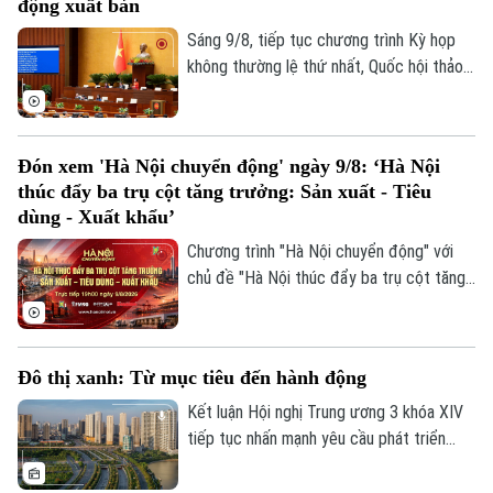
động xuất bản
Sáng 9/8, tiếp tục chương trình Kỳ họp
không thường lệ thứ nhất, Quốc hội thảo
luận ở hội trường về dự án Luật sửa đổi,
bổ sung một số điều của Luật Xuất bản.
Đón xem 'Hà Nội chuyển động' ngày 9/8: ‘Hà Nội
thúc đẩy ba trụ cột tăng trưởng: Sản xuất - Tiêu
Liên hệ đường dây nóng (bấm để gọi)
dùng - Xuất khẩu’
Tòa soạn
Tòa soạn
Chương trình "Hà Nội chuyển động" với
0865.116.699 (hotline)
0865.116.699
chủ đề "Hà Nội thúc đẩy ba trụ cột tăng
trưởng: Sản xuất - Tiêu dùng - Xuất khẩu"
sẽ phát sóng trực tiếp trên các nền tảng
của Cơ quan Báo và phát thanh, truyền
Đô thị xanh: Từ mục tiêu đến hành động
hình Hà Nội vào 19h hôm nay, ngày 9/8.
Kết luận Hội nghị Trung ương 3 khóa XIV
tiếp tục nhấn mạnh yêu cầu phát triển
nhanh nhưng phải bền vững; bảo vệ môi
trường, chủ động ứng phó với biến đổi khí