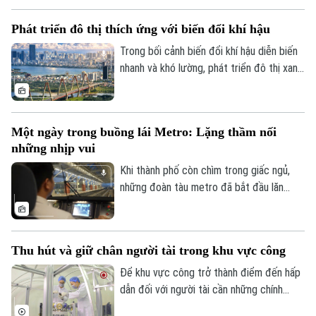
hậu, quản lý và sử dụng hiệu quả tài
Phát triển đô thị thích ứng với biến đổi khí hậu
nguyên, thúc đẩy tăng trưởng xanh, kinh
tế tuần hoàn và chuyển đổi năng lượng.
Trong bối cảnh biến đổi khí hậu diễn biến
Trong bối cảnh biến đổi khí hậu ngày càng
nhanh và khó lường, phát triển đô thị xanh,
rõ nét, đâu là những điểm nghẽn cần tháo
có khả năng thích ứng và chống chịu
gỡ để hiện thực hóa mục tiêu này?
không còn là một lựa chọn, mà đã trở
thành yêu cầu cấp thiết. Tuy nhiên, để
Một ngày trong buồng lái Metro: Lặng thầm nối
hiện thực hóa mục tiêu này, bên cạnh đổi
những nhịp vui
mới tư duy quy hoạch, Việt Nam cần hoàn
thiện thể chế, huy động nguồn lực và
Khi thành phố còn chìm trong giấc ngủ,
nâng cao năng lực quản trị đô thị.
những đoàn tàu metro đã bắt đầu lăn
bánh, nối những nhịp đầu tiên của một
ngày mới. Và phía sau mỗi chuyến tàu ấy là
những người lái tàu làm việc trong một
Thu hút và giữ chân người tài trong khu vực công
không gian rất đặc biệt - nơi mỗi thao tác
đều đòi hỏi sự chính xác, mỗi hành trình
Để khu vực công trở thành điểm đến hấp
cần sự tập trung cao độ và công nghệ
dẫn đối với người tài cần những chính
luôn hiện diện trong từng khoảnh khắc.
sách mang tính đột phá, hướng tới xây