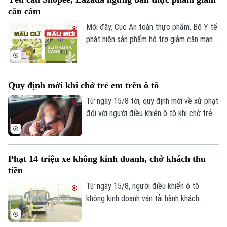
"vé nội bộ" hoặc "suất ngoại giao", nhằm
cân cấm
chiếm đoạt tiền của người mua trước khi
đợt mở bán chính thức diễn ra.
Mới đây, Cục An toàn thực phẩm, Bộ Y tế
phát hiện sản phẩm hỗ trợ giảm cân mang
tên Slimaura Care x3 đang được rao bán
công khai trên hai sàn thương mại điện tử
lớn là Shopee và Lazada.
Quy định mới khi chở trẻ em trên ô tô
Từ ngày 15/8 tới, quy định mới về xử phạt
đối với người điều khiển ô tô khi chở trẻ
em sẽ chính thức được áp dụng. Đáng
chú ý, hành vi không sử dụng thiết bị an
toàn phù hợp cho trẻ em bị phạt cảnh
Phạt 14 triệu xe không kinh doanh, chở khách thu
cáo; để trẻ ngồi cùng hàng ghế với người
tiền
lái có thể bị phạt tới 1 triệu đồng.
Từ ngày 15/8, người điều khiển ô tô
không kinh doanh vận tải hành khách
nhưng chở người có thu tiền hoặc ký hợp
đồng, nhận đặt chỗ để chở người trên xe
Chuyên mục