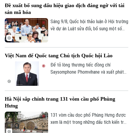
Bí thư về tăng cường sự lãnh đạo của
Đề xuất bổ sung dấu hiệu giao dịch đáng ngờ với tài
Đảng đối với hoạt động xuất bản trong
sản mã hóa
tình hình mới nhấn mạnh phải tăng cường
công tác thanh tra, kiểm tra, kịp thời xử lý
Sáng 9/8, Quốc hội thảo luận ở Hội trường
nghiêm những hành vi vi phạm.
về dự án Luật sửa đổi, bổ sung một số
điều của Luật Ngân hàng Nhà nước Việt
Nam, Luật Phòng, chống rửa tiền, Luật
Các tổ chức tín dụng. Các ý kiến đề nghị
Việt Nam để Quốc tang Chủ tịch Quốc hội Lào
bổ sung các dấu hiệu giao dịch đáng ngờ
liên quan đến tài sản mã hóa theo từng
Để tỏ lòng thương tiếc đồng chí
thời kỳ nhằm tạo cơ sở pháp lý cho việc
Saysomphone Phomvihane và xuất phát
nhận diện, đánh giá, kiểm soát rủi ro rửa
từ quan hệ đặc biệt Việt Nam – Lào, Việt
tiền liên quan đến tài sản mã hóa.
Nam quyết định để tang đồng chí
Xaysomphone Phomvihane theo nghi thức
Hà Nội sắp chỉnh trang 131 vòm cầu phố Phùng
Quốc tang trong hai ngày, từ ngày 10 đến
Hưng
11/8/2026.
131 vòm cầu dọc phố Phùng Hưng được
xem là một trong những dấu tích kiến trúc
độc đáo của Hà Nội hơn một thế kỷ qua.