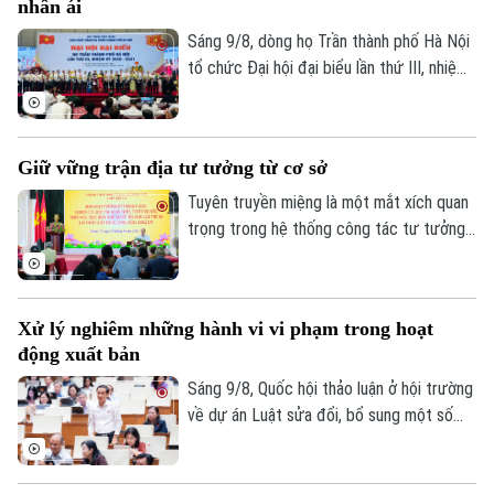
nhân ái
nghỉ liên tục.
Sáng 9/8, dòng họ Trần thành phố Hà Nội
tổ chức Đại hội đại biểu lần thứ III, nhiệm
kỳ 2026-2031. Trong 5 năm qua, họ Trần
thành phố Hà Nội từng bước củng cố tổ
chức, mở rộng hoạt động ở cơ sở, phát
Giữ vững trận địa tư tưởng từ cơ sở
huy truyền thống hiếu học, nghĩa tình dòng
tộc để cùng chung sức xây dựng Thủ đô
Tuyên truyền miệng là một mắt xích quan
và đất nước.
trọng trong hệ thống công tác tư tưởng
của Đảng. Tại Thủ đô Hà Nội, để nâng cao
hiệu quả công tác này, các cấp ủy, tổ
chức Đảng luôn chú trọng cung cấp
Xử lý nghiêm những hành vi vi phạm trong hoạt
nguồn thông tin chính thống, kịp thời tới
động xuất bản
đảng viên và nhân dân, bên cạnh đó, vai
trò của đội ngũ báo cáo viên, tuyên
Sáng 9/8, Quốc hội thảo luận ở hội trường
truyền viên có ý nghĩa quan trọng.
về dự án Luật sửa đổi, bổ sung một số
điều của Luật Xuất bản. Đại biểu Nguyễn
Thái Học cho rằng: Chỉ thị số 04 của Ban