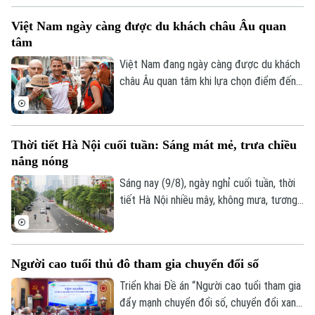
Ban Thường vụ Thành ủy, Phó Chủ tịch
Việt Nam ngày càng được du khách châu Âu quan
UBND thành phố Hà Nội Nguyễn Xuân Lưu
tâm
đặt ra đối với Công ty TNHH Một thành
viên Xổ số kiến thiết Thủ đô tại hội nghị
Việt Nam đang ngày càng được du khách
triển khai nhiệm vụ 6 tháng cuối năm
châu Âu quan tâm khi lựa chọn điểm đến
2026, diễn ra ngày 8/8.
tại châu Á trong mùa hè 2026. Theo bảng
xếp hạng mới của nền tảng du lịch số
Agoda, dựa trên dữ liệu tìm kiếm chỗ ở từ
Thời tiết Hà Nội cuối tuần: Sáng mát mẻ, trưa chiều
tháng 4 đến tháng 6, Việt Nam đã tăng
nắng nóng
một bậc so với cùng kỳ năm ngoái, vươn
lên vị trí thứ tư trong nhóm những điểm
Sáng nay (9/8), ngày nghỉ cuối tuần, thời
đến châu Á được tìm kiếm nhiều nhất.
tiết Hà Nội nhiều mây, không mưa, tương
đối dễ chịu, thuận lợi cho người dân Thủ
đô tập thể dục, dạo phố hay tham gia các
hoạt động ngoài trời.
Người cao tuổi thủ đô tham gia chuyển đổi số
Triển khai Đề án “Người cao tuổi tham gia
đẩy mạnh chuyển đổi số, chuyển đổi xanh,