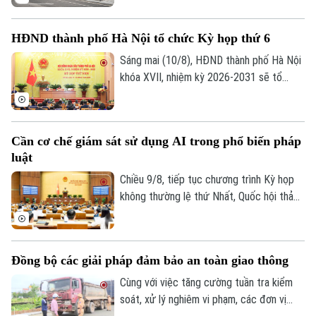
UBND phường Hoàn Kiếm đang nghiên
cứu lập đồ án thiết kế đô thị nhằm chỉnh
HĐND thành phố Hà Nội tổ chức Kỳ họp thứ 6
trang toàn bộ khu vực, hướng tới hình
thành không gian văn hóa, công cộng kết
Sáng mai (10/8), HĐND thành phố Hà Nội
nối phố cổ với ga Long Biên.
khóa XVII, nhiệm kỳ 2026-2031 sẽ tổ
chức Kỳ họp thứ 6 (kỳ họp chuyên đề),
xem xét, quyết định các nội dung quan
trọng thuộc thẩm quyền.
Cần cơ chế giám sát sử dụng AI trong phổ biến pháp
luật
Chiều 9/8, tiếp tục chương trình Kỳ họp
không thường lệ thứ Nhất, Quốc hội thảo
luận ở hội trường về dự án Luật Phổ biến,
giáo dục pháp luật (sửa đổi).
Đồng bộ các giải pháp đảm bảo an toàn giao thông
Theo dõi Hà Nội On
Cùng với việc tăng cường tuần tra kiểm
soát, xử lý nghiêm vi phạm, các đơn vị