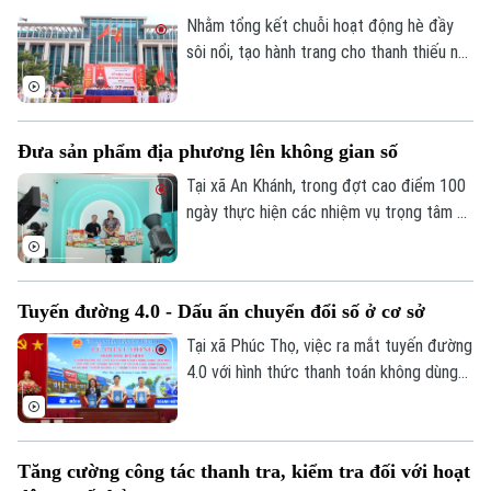
cải thiện vấn đề về cơ, xương, khớp.
Nhằm tổng kết chuỗi hoạt động hè đầy
sôi nổi, tạo hành trang cho thanh thiếu nhi
sẵn sàng bước vào năm học mới, xã Đông
Anh đã tổ chức Hội trại hè 2026 với sự
tham gia của 3000 thiếu nhi từ 36 thôn
Đưa sản phẩm địa phương lên không gian số
trên địa bàn.
Tại xã An Khánh, trong đợt cao điểm 100
ngày thực hiện các nhiệm vụ trọng tâm về
chuyển đổi số, địa phương đang hỗ trợ
doanh nghiệp đưa sản phẩm lên các nền
tảng trực tuyến, mở rộng khả năng tiếp
Tuyến đường 4.0 - Dấu ấn chuyển đổi số ở cơ sở
cận thị trường.
Tại xã Phúc Thọ, việc ra mắt tuyến đường
4.0 với hình thức thanh toán không dùng
tiền mặt là dấu mốc quan trọng, góp phần
xây dựng môi trường kinh doanh văn minh,
hiện đại, thúc đẩy phát triển kinh tế số
Tăng cường công tác thanh tra, kiểm tra đối với hoạt
ngay từ cơ sở.