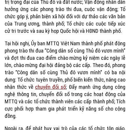
trị trọng đại của Thủ đô và đất nước; Vận động nhân dân
hưởng ứng các phong trào thi đua, cuộc vận động; Tổ
chức góp ý, phản biện xã hội đối với dự thảo các văn bản
của Trung ương, thành phố; Tổ chức các cuộc tiếp xúc
cử tri trước và sau kỳ họp Quốc hội và HĐND thành phố.
Tại hội nghị, Ủy ban MTTQ Việt Nam thành phố phát động
phong trào thi đua “Công dân số cùng Thủ đô vươn mình”
và đợt thi đua cao điểm chào mừng kỷ niệm các ngày lễ
lớn, chào mừng đại hội đảng bộ các cấp. Theo đó, phong
trào “Công dân số cùng Thủ đô vươn mình” có ba nội
dung: Tổ chức tuyên truyền, phổ biến kiến thức, nâng cao
nhận thức về
chuyển đổi số
; Đẩy mạnh ứng dụng công
nghệ thông tin, chuyển đổi số trong các hoạt động của
MTTQ và các tổ chức thành viên các cấp thành phố; Tích
cực phối hợp tham gia phát triển kỹ năng số cho cộng
đồng.
Ngoài ra, để phát huy vai trò của các tổ chức tôn giáo,