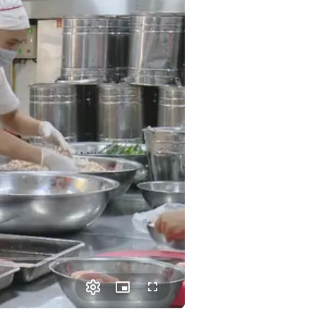
Picture-
Fullscreen
in-