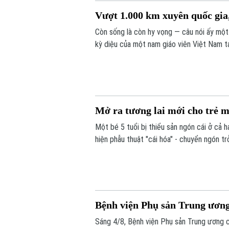
Vượt 1.000 km xuyên quốc gia,
Còn sống là còn hy vọng — câu nói ấy một
kỳ diệu của một nam giáo viên Việt Nam t
bác sĩ Bệnh viện Bạch Mai, một phép màu 
Mở ra tương lai mới cho trẻ m
Một bé 5 tuổi bị thiểu sản ngón cái ở cả 
hiện phẫu thuật "cái hóa" - chuyển ngón t
dùng đũa và tự chăm sóc bản thân, mở ra
cái bẩm sinh nặng.
Bệnh viện Phụ sản Trung ương 
Sáng 4/8, Bệnh viện Phụ sản Trung ương c