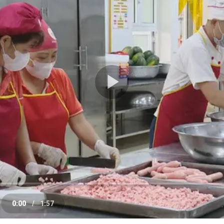
Play
Video
0:00
/
1:57
e
Current
Duration