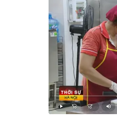
Loaded
:
0.00%
Play
Mut