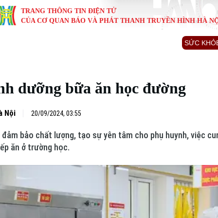
TRANG THÔNG TIN ĐIỆN TỬ
CỦA CƠ QUAN BÁO VÀ PHÁT THANH TRUYỀN HÌNH HÀ NỘ
KINH TẾ
NHÀ ĐẤT
TÀU VÀ XE
GIÁO DỤC
VĂN HÓA
SỨC KHỎ
i
Tin tức
Tin tức
Ô tô
Tin tức
Tin tức
Y tế
nh dưỡng bữa ăn học đường
ự
Cafe sáng
Đầu tư
Tàu
Tuyển sinh
Làng nghề
Dinh dư
Nội
Tài chính Ngân hàng
Căn hộ
Xe máy
Hướng nghiệp
Di tích
Tư vấn 
à Nội
20/09/2024, 03:55
đảm bảo chất lượng, tạo sự yên tâm cho phụ huynh, việc cun
iệt 4 phương
Doanh nghiệp
Đất đai
Thị trường
bếp ăn ở trường học.
Kinh nghiệm
Đánh giá