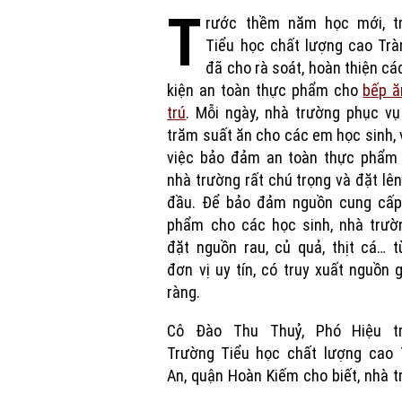
T
rước thềm năm học mới, t
Tiểu học chất lượng cao Trà
đã cho rà soát, hoàn thiện cá
kiện an toàn thực phẩm cho
bếp ă
trú
. Mỗi ngày, nhà trường phục v
trăm suất ăn cho các em học sinh, v
việc bảo đảm an toàn thực phẩm
nhà trường rất chú trọng và đặt lê
đầu. Để bảo đảm nguồn cung cấp
phẩm cho các học sinh, nhà trườ
đặt nguồn rau, củ quả, thịt cá… 
đơn vị uy tín, có truy xuất nguồn 
ràng.
Cô Đào Thu Thuỷ, Phó
H
iệu
t
Trường
T
iểu
h
ọc chất lượng cao 
An,
q
uận Hoàn Kiếm cho biết, nhà 