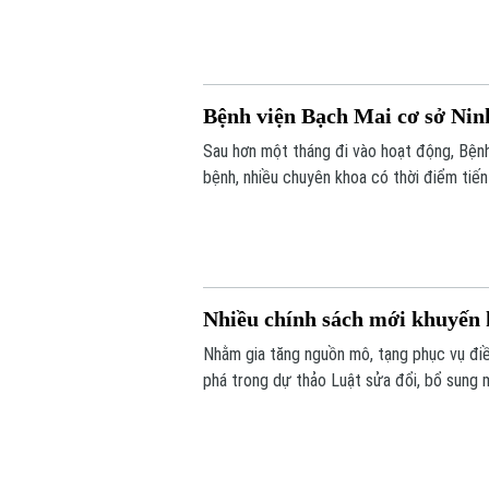
Bệnh viện Bạch Mai cơ sở Nin
Sau hơn một tháng đi vào hoạt động, Bện
bệnh, nhiều chuyên khoa có thời điểm ti
càng lớn, sự hiện diện của bệnh viện còn 
thiệp trong “giờ vàng”, mở thêm cơ hội số
Nhiều chính sách mới khuyến 
Nhằm gia tăng nguồn mô, tạng phục vụ điề
phá trong dự thảo Luật sửa đổi, bổ sung m
hiến, lấy xác.