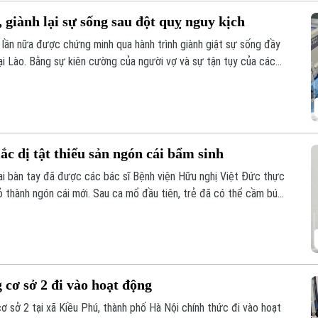
 giành lại sự sống sau đột quỵ nguy kịch
 lần nữa được chứng minh qua hành trình giành giật sự sống đầy
ại Lào. Bằng sự kiên cường của người vợ và sự tận tụy của các
đã thực sự xảy ra sau hành trình vượt 1.000 km xuyên đêm.
ắc dị tật thiểu sản ngón cái bẩm sinh
hai bàn tay đã được các bác sĩ Bệnh viện Hữu nghị Việt Đức thực
rỏ thành ngón cái mới. Sau ca mổ đầu tiên, trẻ đã có thể cầm bút,
 hy vọng phục hồi chức năng cho những trường hợp dị tật ngón
cơ sở 2 đi vào hoạt động
ơ sở 2 tại xã Kiều Phú, thành phố Hà Nội chính thức đi vào hoạt