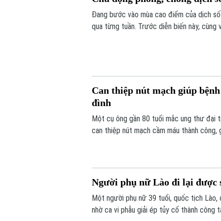
Đang bước vào mùa cao điểm của dịch sốt
qua từng tuần. Trước diễn biến này, cùng
từ mỗi gia đình, mỗi khu dân cư được xem 
Can thiệp nút mạch giúp bệnh 
đình
Một cụ ông gần 80 tuổi mắc ung thư đại t
can thiệp nút mạch cầm máu thành công, g
ngày cuối đời.
Người phụ nữ Lào đi lại được 
Một người phụ nữ 39 tuổi, quốc tịch Lào, 
nhờ ca vi phẫu giải ép tủy cổ thành công t