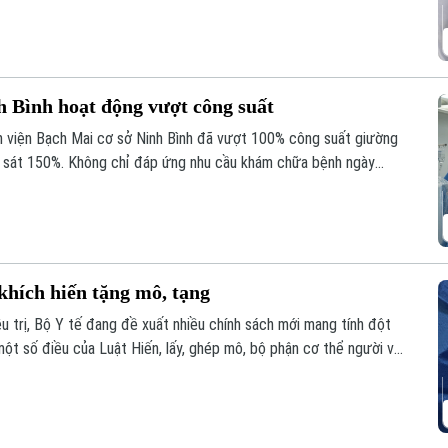
h Bình hoạt động vượt công suất
h viện Bạch Mai cơ sở Ninh Bình đã vượt 100% công suất giường
ến sát 150%. Không chỉ đáp ứng nhu cầu khám chữa bệnh ngày
giúp nhiều ca nhồi máu cơ tim, đột quỵ não... được cấp cứu, can
ng và giảm nguy cơ để lại di chứng cho người bệnh.
khích hiến tặng mô, tạng
u trị, Bộ Y tế đang đề xuất nhiều chính sách mới mang tính đột
ột số điều của Luật Hiến, lấy, ghép mô, bộ phận cơ thể người và