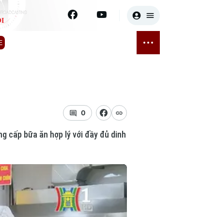
I
E
THỂ THAO
GIẢI TRÍ
ĐÃ PHÁT SÓNG
Bóng đá
Tin tức
ỡng
Quần vợt
Sao
sức khỏe
Golf
Điện ảnh
0
g cấp bữa ăn hợp lý với đầy đủ dinh
Thời trang
Âm nhạc