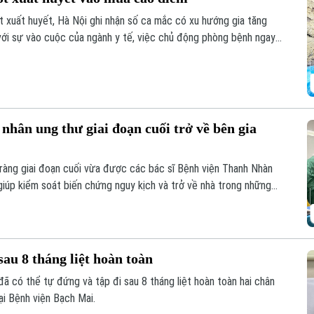
 xuất huyết, Hà Nội ghi nhận số ca mắc có xu hướng gia tăng
 với sự vào cuộc của ngành y tế, việc chủ động phòng bệnh ngay
là giải pháp quan trọng để ngăn chặn dịch lây lan.
nhân ung thư giai đoạn cuối trở về bên gia
ràng giai đoạn cuối vừa được các bác sĩ Bệnh viện Thanh Nhàn
iúp kiểm soát biến chứng nguy kịch và trở về nhà trong những
sau 8 tháng liệt hoàn toàn
đã có thể tự đứng và tập đi sau 8 tháng liệt hoàn toàn hai chân
ại Bệnh viện Bạch Mai.