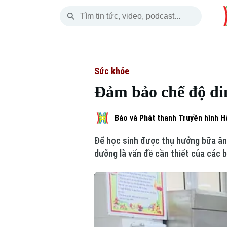
Thứ Sáu
THỜI SỰ
HÀ NỘI
THẾ GIỚI
07 Tháng 08, 2026
Hà Nội
Nhịp sống Hà Nộ
Tin tức
Sức khỏe
Đảm bảo chế độ di
Chính trị
Người Hà Nội
Quân s
Xã hội
Khoảnh khắc Hà 
Hồ sơ
Báo và Phát thanh Truyền hình H
Để học sinh được thụ hưởng bữa ăn 
An ninh trật tự
Ẩm thực
Người V
dưỡng là vấn đề cần thiết của các 
Công nghệ
Skip Ad