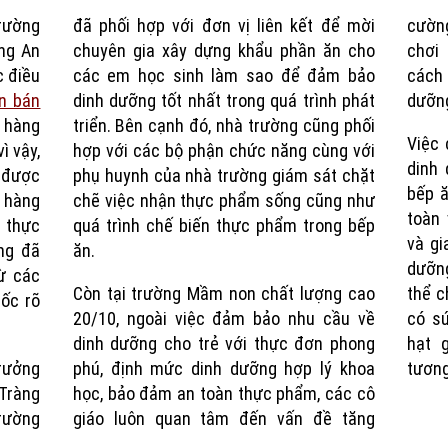
rường
đã phối hợp với đơn vị liên kết để mời
cường
Time
ng An
chuyên gia xây dựng khẩu phần ăn cho
chơi 
c điều
các em học sinh làm sao để đảm bảo
cách 
n bán
dinh dưỡng tốt nhất trong quá trình phát
dưỡng
ụ hàng
triển.
Bên cạnh đó, nhà trường cũng phối
Việc 
ì vậy,
hợp với các bộ phận chức năng cùng với
dinh 
 được
phụ huynh của nhà trường giám sát chặt
bếp ă
n hàng
chẽ việc nhận thực phẩm sống cũng như
toàn
 thực
quá trình chế biến thực phẩm trong bếp
và gi
ng đã
ăn.
dưỡn
từ các
Còn tại trường Mầm non chất lượng cao
thể c
gốc rõ
20/10, ngoài việc đảm bảo nhu cầu về
có sứ
dinh dưỡng cho trẻ với thực đơn phong
hạt 
rưởng
phú, định mức dinh dưỡng hợp lý khoa
tương
Tràng
học, bảo đảm an toàn thực phẩm, các cô
trường
giáo luôn quan tâm đến vấn đề tăng