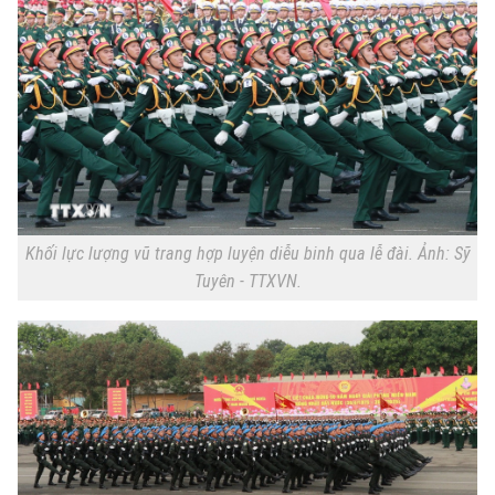
Khối lực lượng vũ trang hợp luyện diễu binh qua lễ đài. Ảnh: Sỹ
Tuyên - TTXVN.