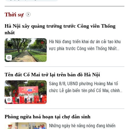
Thời sự
Hà Nội xây quảng trường trước Công viên Thống
nhất
Hà Nội đang triển khai dự án cải tạo khu
vực phía trước Công viên Thống Nhất
trên phố Trần Nhân Tông, với điểm nhấn là
xây dựng quảng trường kết hợp phố đi
bộ, góp phần hoàn thiện không gian công
Tên đất Cổ Mai trở lại trên bản đồ Hà Nội
cộng tại khu vực trung tâm Thủ đô.
Sáng 8/8, UBND phường Hoàng Mai tổ
chức Lễ gắn biển tên phố Cổ Mai, chính
thức đưa một địa danh gắn với lịch sử,
văn hóa vùng đất Kẻ Mơ xưa vào hệ
thống đường phố của Thủ đô. Đây là hoạt
Phòng ngừa hoả hoạn tại chợ dân sinh
động chào mừng kỷ niệm 81 năm Cách
mạng Tháng Tám thành công và Quốc
Những ngày hè nắng nóng đang khiến