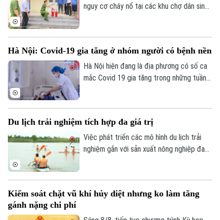
khánh 2/9.
nguy cơ cháy nổ tại các khu chợ dân sinh
tăng cao. Để đảm bảo an toàn, lực lượng
Cảnh sát PCCC và CNCH Công an thành
phố Hà Nội đang tăng cường kiểm tra,
Hà Nội: Covid-19 gia tăng ở nhóm người có bệnh nền
chấn chỉnh các vi phạm nhằm hạn chế
nguy cơ cháy nổ.
Hà Nội hiện đang là địa phương có số ca
mắc Covid 19 gia tăng trong những tuần
gần đây, chỉ tính riêng tuần cuối tháng 7
thành phố đã ghi nhận tới gần 270 ca mắc.
Liên hệ đường dây nóng (bấm để gọi)
Hầu hết các ca bệnh đều tập trung ở
Tòa soạn
Tòa soạn
Du lịch trải nghiệm tích hợp đa giá trị
nhóm người cao tuổi, người có nhiều bệnh
0865.116.699 (hotline)
0865.116.699
nền.
Việc phát triển các mô hình du lịch trải
nghiệm gắn với sản xuất nông nghiệp đang
mở ra hướng đi mới cho người nông dân.
Việc "tích hợp đa giá trị" ngay tại hộ gia
đình không chỉ nâng cao thu nhập mà còn
Kiểm soát chặt vũ khí hủy diệt nhưng ko làm tăng
tạo đà phát triển kinh tế nông thôn bền
gánh nặng chi phí
vững.