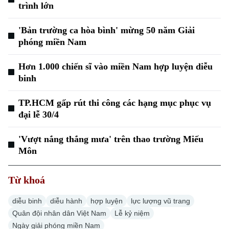
trình lớn
'Bản trường ca hòa bình' mừng 50 năm Giải
phóng miền Nam
Hơn 1.000 chiến sĩ vào miền Nam hợp luyện diễu
binh
TP.HCM gấp rút thi công các hạng mục phục vụ
đại lễ 30/4
'Vượt nắng thắng mưa' trên thao trường Miếu
Môn
Từ khoá
diễu binh
diễu hành
hợp luyện
lực lượng vũ trang
Quân đội nhân dân Việt Nam
Lễ kỷ niệm
Ngày giải phóng miền Nam