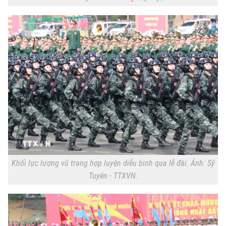
Khối lực lượng vũ trang hợp luyện diễu binh qua lễ đài. Ảnh: Sỹ
Tuyên - TTXVN.