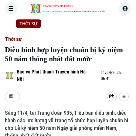
TRANG THÔNG TIN ĐIỆN TỬ
CỦA CƠ QUAN BÁO VÀ PHÁT THANH TRUYỀN HÌNH HÀ NỘI
THỜI SỰ
HÀ NỘI
THẾ GIỚI
KINH TẾ
NHÀ ĐẤT
Thời sự
Diễu binh hợp luyện chuẩn bị kỷ niệm
50 năm thống nhất đất nước
Báo và Phát thanh Truyền hình Hà
11/04/2025,
Nội
06:41
Sáng 11/4, tại Trung đoàn 935, Tiểu ban diễu binh, diễu
hành các lực lượng vũ trang tổ chức hợp luyện chuẩn bị
cho Lễ kỷ niệm 50 năm Ngày giải phóng miền Nam,
thống nhất đất nước.