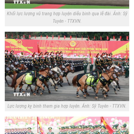
Khối lực lượng vũ trang hợp luyện diễu binh qua lễ đài. Ảnh: Sỹ
Tuyên - TTXVN.
Chuyên mục
Thời sự
Hà Nội
Hà Nội
Lực lượng kỵ binh tham gia hợp luyện. Ảnh: Sỹ Tuyên - TTXVN.
Chính trị
Nhịp sống Hà Nội
Thế giới
Xã hội
Người Hà Nội
Tin tức