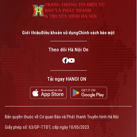
TRANG THÔNG TIN ĐIỆN TỬ
BÁO VÀ PHÁT THANH
& TRUYỀN HÌNH HÀ NỘI
Giới thiệu
Điều khoản sử dụng
Chính sách bảo mật
Theo dõi Hà Nội On
Tải ngay HANOI ON
Bản quyền thuộc về Cơ quan Báo và Phát thanh Truyền hình Hà Nội
Giấy phép số: 63/GP-TTĐT, cấp ngày 10/05/2023