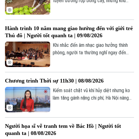
tuyến đường rợp bóng cây, những khu
chăn nuôi sạch sẽ, những luống rau hữu cơ
đang tạo nên diện mạo mới của nông thôn
Hà Nội. Không chỉ là sự đổi thay về cảnh
Hành trình 10 năm mang giao hưởng đến với giới trẻ
quan, đó còn là sự thay đổi trong tư duy
Thủ đô | Người tốt quanh ta | 09/08/2026
phát triển.
Khi nhắc đến âm nhạc giao hưởng thính
phòng, người ta thường nghĩ ngay đến
một không gian nghệ thuật hàn lâm, khắt
khe và thường được mặc định là "kén
người nghe", đặc biệt là với giới trẻ. Thế
Chương trình Thời sự 11h30 | 08/08/2026
nhưng, tại Hà Nội, bức tranh ấy đang dần
thay đổi. Không khó để bắt gặp hình ảnh
Kiểm soát chặt vũ khí hủy diệt nhưng ko
hàng ngàn bạn trẻ sẵn sàng "săn vé", xếp
làm tăng gánh nặng chi phí; Hà Nội nâng
hàng dài để đắm chìm trong những giai
cấp trạm bơm, đê điều trước mùa mưa
điệu cổ điển.
bão; Mỹ đẩy mạnh bảo đảm nguồn cung
khoáng sản chiến lược;... là một số nội
Người họa sĩ vẽ tranh tem về Bác Hồ | Người tốt
dung đáng chú ý trong chương trình hôm
quanh ta | 08/08/2026
nay.