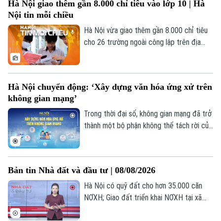
Hà Nội giao thêm gần 8.000 chỉ tiêu vào lớp 10 | Hà
Nội tin mỗi chiều
Theo dõi Hà Nội On
Hà Nội vừa giao thêm gần 8.000 chỉ tiêu
cho 26 trường ngoài công lập trên địa
bàn thành phố.
Hà Nội chuyển động: ‘Xây dựng văn hóa ứng xử trên
không gian mạng’
Trong thời đại số, không gian mạng đã trở
thành một bộ phận không thể tách rời của
đời sống. Chỉ với một chiếc điện thoại
thông minh, mỗi người đều có thể chia sẻ
thông tin, bày tỏ quan điểm, kết nối với
Bản tin Nhà đất và đầu tư | 08/08/2026
cộng đồng trong vài giây. Nhưng cũng
chính với tốc độ lan truyền nhanh, mỗi bài
Hà Nội có quỹ đất cho hơn 35.000 căn
đăng, từng bình luận hay mỗi lượt chia sẻ
NƠXH; Giao đất triển khai NƠXH tại xã
đều có thể tạo ra những tác động khó
Phúc Thịnh và phường Bồ Đề; Xã Thuận
lường nếu không được kiểm chứng.