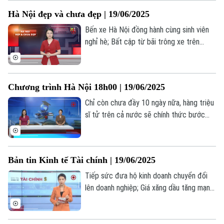
sống rộn ràng.
Golf
Sao
Hà Nội đẹp và chưa đẹp | 19/06/2025
Bến xe Hà Nội đồng hành cùng sinh viên
Điện ảnh
nghỉ hè; Bất cập từ bãi trông xe trên
đường Nguyễn Ngọc Vũ; Hai hồ nước sâu
Thời trang
không biển cảnh báo, gây mất an toàn... là
những nội dung đáng chú ý trong bản tin
Âm nhạc
Chương trình Hà Nội 18h00 | 19/06/2025
hôm nay.
Chỉ còn chưa đầy 10 ngày nữa, hàng triệu
sĩ tử trên cả nước sẽ chính thức bước
vào Kỳ thi tốt nghiệp THPT - một cột
mốc quan trọng trên hành trình học tập
của các em.
Bản tin Kinh tế Tài chính | 19/06/2025
Tiếp sức đưa hộ kinh doanh chuyển đổi
lên doanh nghiệp; Giá xăng dầu tăng mạnh,
vượt mốc 21.000 đồng/lít; 150.000 tỷ
đồng trái phiếu đáo hạn nửa cuối năm;... là
những thông tin đáng chú ý trong bản tin