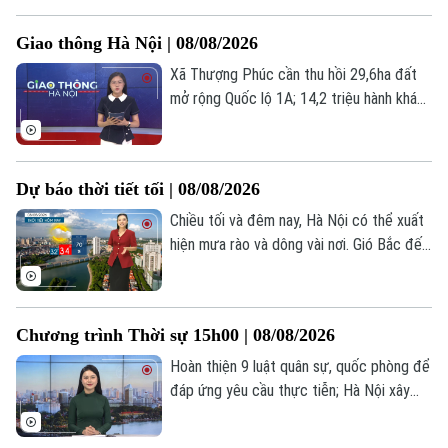
An đảm bảo quyền lợi người dân thuộc
diện GPMB... là một số nội dung đáng chú
Giao thông Hà Nội | 08/08/2026
ý trong Bản tin hôm nay.
Xã Thượng Phúc cần thu hồi 29,6ha đất
mở rộng Quốc lộ 1A; 14,2 triệu hành khách
đi metro Nhổn – Ga Hà Nội sau 2 năm;
Lần đầu camera AI truy vết xe tải làm rơi
vãi bùn đất;... là những tin chính trong bản
Dự báo thời tiết tối | 08/08/2026
tin hôm nay.
Chiều tối và đêm nay, Hà Nội có thể xuất
hiện mưa rào và dông vài nơi. Gió Bắc đến
Tây Bắc cấp 2-3. Trong cơn dông cần đề
phòng lốc, sét và gió giật mạnh. Nhiệt độ
thấp nhất ban đêm từ 26 - 28 độ. Độ ẩm
Chương trình Thời sự 15h00 | 08/08/2026
82-94%.
Hoàn thiện 9 luật quân sự, quốc phòng để
đáp ứng yêu cầu thực tiễn; Hà Nội xây
quảng trường trước Công viên Thống
nhất; Iran khẳng định vượt qua sức ép