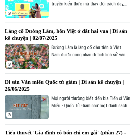
truyền kiến thức mà thay đổi cách dạy,
học và quản lý. Tại Hà Nội, chuyển đổi số
trở thành cần thiết để nâng cao hiệu quả,
rút ngắn khoảng cách và đáp ứng phát
Làng cổ Đường Lâm, hồn Việt ở đất hai vua | Di sản
triển.
kể chuyện | 02/07/2025
Đường Lâm là làng cổ đầu tiên ở Việt
Nam được công nhận di tích lịch sử văn
hóa cấp quốc gia (năm 2005). Nơi đây là
Chuyên mục
"đất hai vua" gắn liền với giai thoại về
Thời sự
những người anh hùng dựng nước; nơi có
Di sản Văn miếu Quốc tử giám | Di sản kể chuyện |
nhiều di tích chứa đựng nhiều giá trị kiến
26/06/2025
trúc, nghệ thuật.
Hà Nội
Hà Nội
Mọi người thường biết đến bia Tiến sĩ Văn
Chính trị
Miếu - Quốc Tử Giám như một danh sách
Nhịp sống Hà Nội
Thế giới
ghi danh tiến sĩ đã đỗ đạt trong các kỳ
Xã hội
thi. Nhưng ngoài phần văn bản chữ, ẩn sâu
Người Hà Nội
Tin tức
Kinh tế
trong từng hoa văn họa tiết là những khắc
Tiểu thuyết 'Gia đình có bốn chị em gái' (phần 27) -
An ninh trật tự
họa về văn hóa thẩm mỹ của người xưa.