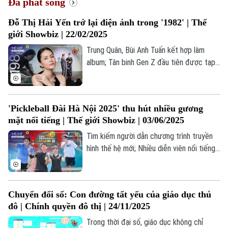
Đã phát sóng
Đỗ Thị Hải Yến trở lại điện ảnh trong '1982' | Thế
giới Showbiz | 22/02/2025
Trung Quân, Bùi Anh Tuấn kết hợp làm
album; Tân binh Gen Z đầu tiên được tạp
chí Anh khen ngợi; “1982” - bộ phim điện
ảnh sau 10 năm của Nguyễn Hoàng Điệp;...
là những thông tin đáng chú ý trong bản
'Pickleball Đài Hà Nội 2025' thu hút nhiều gương
tin Thế giới Showbiz hôm nay.
mặt nổi tiếng | Thế giới Showbiz | 03/06/2025
Tìm kiếm người dẫn chương trình truyền
hình thế hệ mới; Nhiều diễn viên nổi tiếng
tham gia giải "Pickleball Đài Hà Nội 2025";
Sắc hoa trong "Hà Nội 12 mùa hoa";... là
những thông tin đáng chú ý trong bản tin
Chuyển đổi số: Con đường tất yếu của giáo dục thủ
Thế giới Showbiz hôm nay.
đô | Chính quyền đô thị | 24/11/2025
Trong thời đại số, giáo dục không chỉ