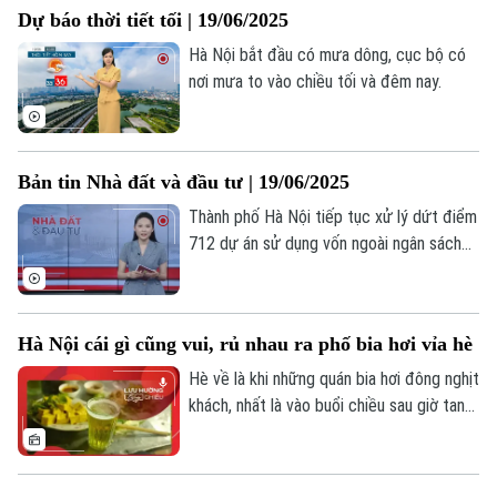
Dự báo thời tiết tối | 19/06/2025
hôm nay.
Hà Nội bắt đầu có mưa dông, cục bộ có
nơi mưa to vào chiều tối và đêm nay.
Bản tin Nhà đất và đầu tư | 19/06/2025
Thành phố Hà Nội tiếp tục xử lý dứt điểm
712 dự án sử dụng vốn ngoài ngân sách
chậm tiến độ; Điều chỉnh đối tượng được
miễn thuế đất nông nghiệp; Chung cư mới
chủ yếu là phân khúc cao cấp;... là một số
Hà Nội cái gì cũng vui, rủ nhau ra phố bia hơi vỉa hè
nội dung đáng chú ý trong Bản tin Nhà
đất và Đầu tư hôm nay.
Hè về là khi những quán bia hơi đông nghịt
khách, nhất là vào buổi chiều sau giờ tan
tầm.