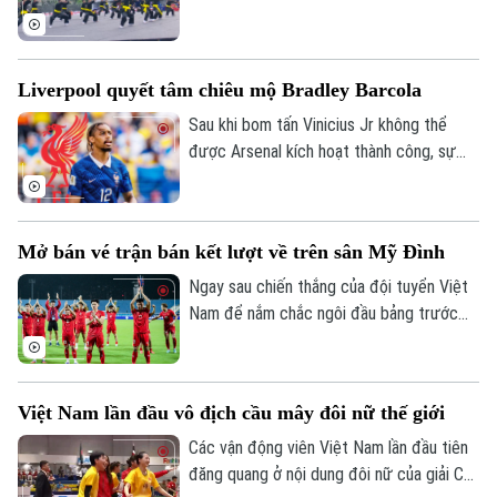
tụ tại Festival Võ thuật quốc tế Hà Nội
2026, tất cả cùng tạo nên một không gian
võ thuật đa dạng, sôi động và giàu bản
Liverpool quyết tâm chiêu mộ Bradley Barcola
sắc.
Sau khi bom tấn Vinicius Jr không thể
được Arsenal kích hoạt thành công, sự
chú ý ở nước Anh dồn về Liverpool với
con số 115 triệu euro họ sẵn sàng bỏ ra
để chiêu mộ Bradley Barcola.
Mở bán vé trận bán kết lượt về trên sân Mỹ Đình
Ngay sau chiến thắng của đội tuyển Việt
Nam để nắm chắc ngôi đầu bảng trước
Campuchia, Liên đoàn Bóng đá Việt Nam
(VFF) đã thông báo kế hoạch bán vé trận
bán kết lượt về ASEAN Hyundai Cup 2026
Việt Nam lần đầu vô địch cầu mây đôi nữ thế giới
của đội tuyển Việt Nam trên sân Mỹ Đình.
Ngay từ chiều 8/8, người hâm mộ đã có
Các vận động viên Việt Nam lần đầu tiên
thể mua vé.
đăng quang ở nội dung đôi nữ của giải Cầu