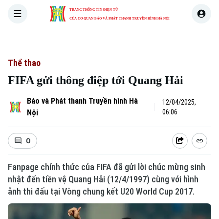
TRANG THÔNG TIN ĐIỆN TỬ
CỦA CƠ QUAN BÁO VÀ PHÁT THANH TRUYỀN HÌNH HÀ NỘI
THỜI SỰ
HÀ NỘI
THẾ GIỚI
KINH TẾ
NHÀ ĐẤT
Thể thao
FIFA gửi thông điệp tới Quang Hải
Báo và Phát thanh Truyền hình Hà
12/04/2025,
Nội
06:06
0
Fanpage chính thức của FIFA đã gửi lời chúc mừng sinh
nhật đến tiền vệ Quang Hải (12/4/1997) cùng với hình
ảnh thi đấu tại Vòng chung kết U20 World Cup 2017.