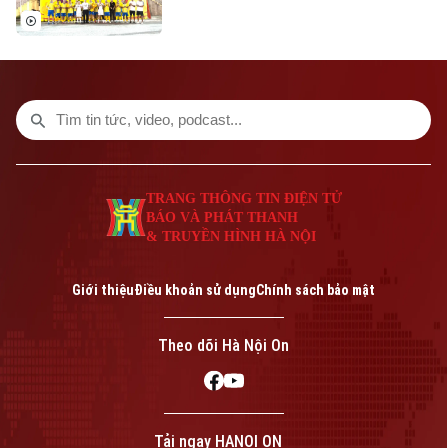
khóa XVI, Đại học Bách khoa Hà Nội và
Tập đoàn T&T Group đã diễn ra trong
không khí sôi nổi, đoàn kết và thắm tình
hữu nghị.
TRANG THÔNG TIN ĐIỆN TỬ
BÁO VÀ PHÁT THANH
& TRUYỀN HÌNH HÀ NỘI
Giới thiệu
Điều khoản sử dụng
Chính sách bảo mật
Theo dõi Hà Nội On
Tải ngay HANOI ON