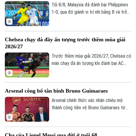
Bóng đá
Giải trí
Tối 8/8, Malaysia đã đánh bại Philippines
1-0, qua đó giành vị trí nhì bảng B và trở
Tư vấn sức khỏe
Quần vợt
thành đối thủ của tuyển Việt Nam tại bán
Tin tức
Đã phát sóng
kết ASEAN Cup 2026.
Golf
Sao
Chelsea chạy đà đầy ấn tượng trước thềm mùa giải
2026/27
Điện ảnh
Trước thềm mùa giải 2026/27, Chelsea có
Thời trang
màn chạy đà ấn tượng khi đánh bại AC
Milan 3-0 trong trận giao hữu. Kết quả này
Âm nhạc
giúp HLV Xabi Alonso có màn chuẩn bị
tích cực trước mùa giải mới khởi tranh
Arsenal công bố tân binh Bruno Guimaraes
vào ngày 25/8.
Arsenal chính thức xác nhận chiêu mộ
thành công tiền vệ Bruno Guimaraes từ
Newcastle United với mức phí 75 triệu
bảng. Tuyển thủ Brazil sẽ ký hợp đồng 4
năm, kèm tùy chọn gia hạn thêm một mùa,
Cha của Lionel Messi qua đời ở tuổi 68