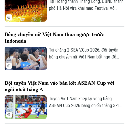
giải khởi tranh.
Tại Hoàng thành Thăng Long, UBND thành
phố Hà Nội vừa khai mạc Festival Võ
thuật quốc tế Hà Nội 2026 với chủ đề
“Hào khí Thăng Long - Tinh hoa võ Việt”.
Bóng chuyền nữ Việt Nam thua ngược trước
Indonesia
Tại chặng 2 SEA V.Cup 2026, đội tuyển
bóng chuyền nữ Việt Nam bất ngờ để
thua trước Indonesia. Đoàn quân của HLV
Ngọc Hoa dẫn trước 2-0 với thế trận, lối
chơi áp đảo. Nhưng rồi họ đánh mất chính
Đội tuyển Việt Nam vào bán kết ASEAN Cup với
mình ở những set tiếp theo.
ngôi nhất bảng A
Tuyển Việt Nam khép lại vòng bảng
ASEAN Cup 2026 bằng chiến thắng 3-1
trước Campuchia trên sân Mỹ Đình. Đình
Bắc tỏa sáng với cú đúp, giúp thầy trò
HLV Kim Sang-sik giành trọn 3 điểm và