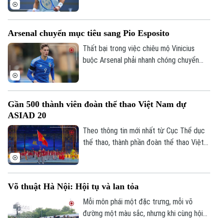
thuyết phục sau hai set trước tay vợt hạt
giống số 31 Zizou Bergs tại giải Canadian
Open.
Arsenal chuyển mục tiêu sang Pio Esposito
Thất bại trong việc chiêu mộ Vinicius
buộc Arsenal phải nhanh chóng chuyển
hướng sang các mục tiêu khác trên thị
trường chuyển nhượng khi đội chủ sân
Emirates đang dành sự quan tâm đặc biệt
Gần 500 thành viên đoàn thể thao Việt Nam dự
cho chân sút đầy tiềm năng Pio Esposito,
ASIAD 20
tạo ra cuộc cạnh tranh khốc liệt với Man
Utd mùa hè năm nay.
Theo thông tin mới nhất từ Cục Thể dục
thể thao, thành phần đoàn thể thao Việt
Nam dự kiến sang Nhật Bản tranh tài sẽ
không quá 500 thành viên, để đảm bảo
tốt nhất chuyên môn.
Võ thuật Hà Nội: Hội tụ và lan tỏa
Mỗi môn phái một đặc trưng, mỗi võ
đường một màu sắc, nhưng khi cùng hội