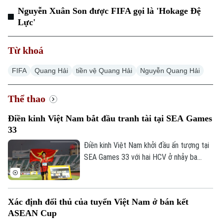
Thế giới
Nguyễn Xuân Son được FIFA gọi là 'Hokage Đệ
Xã hội
Lực'
Người Hà Nội
Tin tức
Kinh tế
An ninh trật tự
Khoảnh khắc Hà Nội
Từ khoá
Quân sự
Tin tức
Nhà đất
Công nghệ
Ẩm thực
FIFA
Quang Hải
tiền vệ Quang Hải
Nguyễn Quang Hải
Hồ sơ
Cafe sáng
Tin tức
Tàu và Xe
Người Việt 4 phương
Thể thao
Tài chính Ngân hàng
Đầu tư
Ô tô
Giáo dục
Điền kinh Việt Nam bắt đầu tranh tài tại SEA Games
Doanh nghiệp
33
Căn hộ
Tàu
Tin tức
Văn hóa
Điền kinh Việt Nam khởi đầu ấn tượng tại
Đất đai
SEA Games 33 với hai HCV ở nhảy ba
Xe máy
Tuyển sinh
bước và 1.500 mét nữ, cùng hai tấm HCĐ
Tin tức
Sức khỏe
Kinh nghiệm
ở 1.500 mét nam và ném đĩa.
Thị trường
Hướng nghiệp
Làng nghề
Y tế
Thể thao
Xác định đối thủ của tuyển Việt Nam ở bán kết
Đánh giá
ASEAN Cup
Di tích
Dinh dưỡng