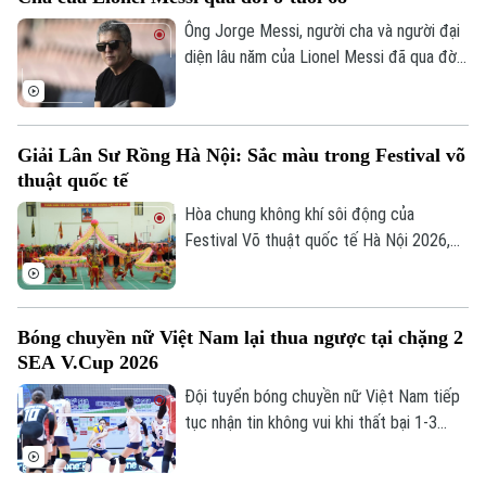
qua đó trở thành mảnh ghép quan trọng
trong kế hoạch của HLV Mikel Arteta.
Ông Jorge Messi, người cha và người đại
diện lâu năm của Lionel Messi đã qua đời
ở tuổi 68 sau thời gian dài chống chọi với
bệnh tật. Theo truyền thông Argentina,
Jorge Messi qua đời vào khoảng 22h ngày
Giải Lân Sư Rồng Hà Nội: Sắc màu trong Festival võ
7/8 tại một bệnh viện ở Rosario, quê nhà
thuật quốc tế
của gia đình.
Hòa chung không khí sôi động của
Festival Võ thuật quốc tế Hà Nội 2026,
Giải Lân Sư Rồng Hà Nội mở rộng 2026
đã mang đến những màn trình diễn mãn
nhãn, góp phần tạo nên sắc màu đa dạng
Bóng chuyền nữ Việt Nam lại thua ngược tại chặng 2
cho ngày hội võ thuật lớn của Thủ đô.
SEA V.Cup 2026
Đội tuyển bóng chuyền nữ Việt Nam tiếp
tục nhận tin không vui khi thất bại 1-3
trước Philippines ở lượt trận thứ hai
chặng 2 SEA V.Cup 2026 dù Thanh Thúy