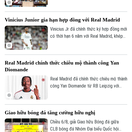
gian qua đã góp phần kể câu chuyện về
tinh thần Olympic Việt Nam. Lễ trao giải
Phó Giám đốc: Nguyễn Kim Khiêm, Nguyễn Minh Đức, Nguyễn Thành Lợi
cuộc thi vẽ tranh Sắc màu Olympic Việt
Vinicius Junior gia hạn hợp đồng với Real Madrid
Nam – 50 năm Tự hào & Khát vọng mới
được diễn ra tại Hà Nội, nhằm hướng tới
Vinicius Jr đã chính thức ký hợp đồng mới
kỷ niệm 50 năm ngày thành lập Ủy ban
có thời hạn 6 năm với Real Madrid, khép
Olympic Việt Nam.
lại những đồn đoán về khả năng chuyển
đến Arsenal.
Real Madrid chính thức chiêu mộ thành công Yan
Diomande
Real Madrid đã chính thức chiêu mộ thành
công Yan Diomande từ RB Leipzig với
mức giá kỷ lục. Tổng giá trị thương vụ lên
tới 140 triệu euro, bao gồm 125 triệu
euro phí chuyển nhượng cố định và 15
Giao hữu bóng đá tăng cường hữu nghị
triệu euro phụ phí tùy theo thành tích.
Chiều 6/8, giải Giao hữu Bóng đá giữa
CLB bóng đá Nhóm Đại biểu Quốc hội