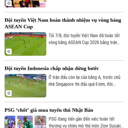
mây vô địch thế giới diễn ra ở Thái Lan
ngày 7/8.
Đội tuyển Việt Nam hoàn thành nhiệm vụ vòng bảng
ASEAN Cup
Tối 7/8, đội tuyển Việt Nam đã hoàn tất
vòng bảng ASEAN Cup 2026 bằng trận
đấu tiếp đón Campuchia. Trong lần thứ 2
được thi đấu trên sân nhà từ đầu giải,
thầy trò huấn luyện viên Kim Sang Sik mới
Đội tuyển Indonesia chấp nhận dừng bước
có được niềm vui trọn vẹn ở Mỹ Đình.
Ở trận đấu còn lại của bảng A, trước chủ
nhà Singapore thi đấu quá lì lợm, đội
tuyển Indonesia dù có bàn dẫn trước
Liên hệ đường dây nóng (bấm để gọi)
nhưng chung cuộc vẫn bị cầm chân. Kết
Tòa soạn
Tòa soạn
quả này là không đủ để giúp đội bóng xứ
PSG ‘chốt’ giá mua tuyển thủ Nhật Bản
vạn đảo vào bán kết.
0865.116.699 (hotline)
0865.116.699
PSG đang tiến gần đến việc hoàn tất
thương vụ chiêu mộ thủ môn Zion Suzuki