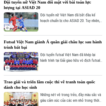
Đội tuyển nữ Việt Nam đối mặt với bài toán lực
tạo đà thuận lợi trước vòng bán kết.
lượng tại ASIAD 20
Đội tuyển nữ Việt Nam đã bắt đầu kế
hoạch chuẩn bị cho ASIAD 20. Tuy nhiên,
quá trình trẻ hóa lực lượng cùng nguy cơ
thiếu vắng nhiều trụ cột đang đặt HLV
Hoàng Văn Phúc trước bài toán nhân sự
Futsal Việt Nam giành Á quân giải châu lục sau hành
đầy thách thức trên hành trình hướng tới
trình bất bại
đấu trường châu lục.
Đội tuyển futsal Việt Nam đã khép lại
hành trình tại Giải giao hữu vô địch futsal
châu lục diễn ra tại Thái Lan sau chuỗi
Bản quyền thuộc về Cơ quan Báo và Phát thanh Truyền hình Hà Nội Giấy
phép số: Số 63/GP-TTDT, cấp ngày 10/05/2023
trận thi đấu đầy thuyết phục. Dù không
thể lên ngôi vô địch, thầy trò HLV Diego
TRANG THÔNG TIN ĐIỆN TỬ
Trao giải và triển lãm cuộc thi vẽ tranh toàn quốc
Giustozzi vẫn để lại nhiều dấu ấn khi duy
dành cho học sinh
CỦA CƠ QUAN BÁO VÀ PHÁT THANH TRUYỀN HÌNH HÀ NỘI
trì thành tích bất bại và có những màn
trình diễn ấn tượng trước các đối thủ
Những nét vẽ trong trẻo, đầy màu sắc và
Số 3-5 Huỳnh Thúc Kháng-Phường Láng-Hà Nội
hàng đầu.
giàu cảm xúc của các em nhỏ trong thời
Giám đốc: VŨ MINH TUẤN