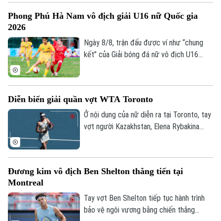
và các đồng đội có khởi đầu thuận lợi khi
Phong Phú Hà Nam vô địch giải U16 nữ Quốc gia
giành chiến thắng ở set đấu đầu tiên.
2026
Ngày 8/8, trận đấu được ví như “chung
kết” của Giải bóng đá nữ vô địch U16
Quốc gia 2026 đã khép lại với chiến thắng
tối thiểu dành cho Phong Phú Hà Nam
trước đối thủ được đánh giá cao là Hà
Diễn biến giải quần vợt WTA Toronto
Nội.
Ở nội dung của nữ diễn ra tại Toronto, tay
vợt người Kazakhstan, Elena Rybakina
xuất sắc giành quyền vào vòng 16 tay vợt
mạnh nhất. Trong khi đó, tay vợt chủ nhà
Leylah Fernandez (hạt giống số 30) đã
Đương kim vô địch Ben Shelton thẳng tiến tại
tạo nên bất ngờ lớn khi đánh bại hạt giống
Montreal
số 5 người Nga, Mirra Andreeva.
Theo dõi Hà Nội On
Tay vợt Ben Shelton tiếp tục hành trình
bảo vệ ngôi vương bằng chiến thắng