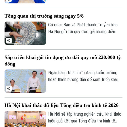
tham gia của đại diện Ngân hàng Nhà
nước, các bộ, ngành, ngân hàng thương
Tổng quan thị trường sáng ngày 5/8
mại, doanh nghiệp công nghệ và chuyên
gia trong lĩnh vực AI.
Cơ quan Báo và Phát thanh, Truyền hình
Hà Nội gửi tới quý độc giả những diễn
biến mới nhất của thị trường sáng nay
(5/8) với thông tin về giá vàng và tỷ giá
ngoại tệ.
Sắp triển khai gói tín dụng ưu đãi quy mô 220.000 tỷ
đồng
Ngân hàng Nhà nước đang khẩn trương
hoàn thiện hướng dẫn để sớm triển khai
chương trình tín dụng ưu đãi quy mô
khoảng 220.000 tỷ đồng dành cho doanh
nghiệp nhỏ và vừa thuộc các lĩnh vực ưu
Hà Nội khai thác dữ liệu Tổng điều tra kinh tế 2026
tiên. Đây là thông tin được Phó Thống
đốc Ngân hàng Nhà nước Phạm Thanh Hà
Hà Nội sẽ tập trung nghiên cứu, khai thác
cho biết tại Họp báo Chính phủ thường kỳ
hiệu quả kết quả Tổng điều tra kinh tế