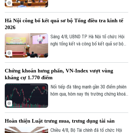
tháng 7/2026 diễn ra chiều 3/8, tại Hà
năm 2026 để phục vụ hoạch định chính
Nội.
sách, xây dựng kịch bản phát triển kinh tế
- xã hội. Đây là chỉ đạo của Phó Chủ tịch
Hà Nội công bố kết quả sơ bộ Tổng điều tra kinh tế
UBND thành phố Hà Nội Nguyễn Xuân
2026
Lưu, Trưởng Ban Chỉ đạo Tổng điều tra
Liên hệ đường dây nóng (bấm để gọi)
kinh tế năm 2026 thành phố tại Hội nghị
Sáng 4/8, UBND TP Hà Nội tổ chức Hội
Tòa soạn
Tòa soạn
tổng kết và công bố kết quả sơ bộ Tổng
nghị tổng kết và công bố kết quả sơ bộ
điều tra kinh tế năm 2026.
Tổng điều tra kinh tế năm 2026. Hội nghị
0865.116.699 (hotline)
0865.116.699
do Phó Chủ tịch UBND thành phố Nguyễn
Xuân Lưu, Trưởng Ban Chỉ đạo Tổng điều
Chứng khoán hưng phấn, VN-Index vượt vùng
tra kinh tế năm 2026 thành phố Hà Nội
kháng cự 1.770 điểm
chủ trì.
Nối tiếp đà tăng mạnh gần 30 điểm phiên
hôm qua, hôm nay thị trường chứng khoán
diễn biến tích cực. Đáng chú ý, trong
phiên chiều, VN-Index bật mạnh, chính
thức vượt vùng kháng cự quan trọng
Hoàn thiện Luật trưng mua, trưng dụng tài sản
1.770 điểm.
Chiều 4/8, Bộ Tài chính đã tổ chức Hội