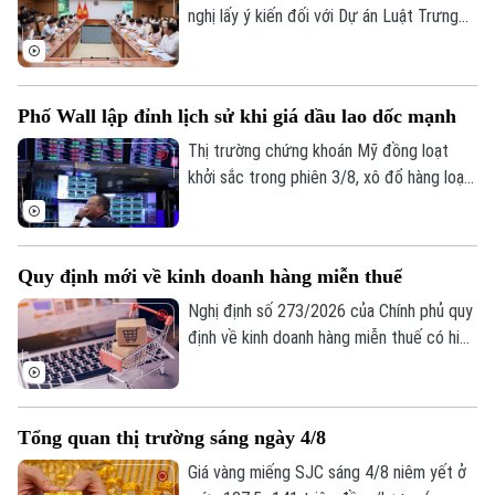
nghị lấy ý kiến đối với Dự án Luật Trưng
mua, trưng dụng tài sản (sửa đổi), nhằm
hoàn thiện cơ sở pháp lý về huy động
nguồn lực trong các tình huống cấp bách,
Phố Wall lập đỉnh lịch sử khi giá dầu lao dốc mạnh
đồng thời bảo đảm tốt hơn quyền sở hữu
tài sản của tổ chức, cá nhân.
Thị trường chứng khoán Mỹ đồng loạt
khởi sắc trong phiên 3/8, xô đổ hàng loạt
kỷ lục. Lực đẩy chính của thị trường đến
từ việc giá dầu thô bất ngờ lao dốc mạnh,
ngay sau khi Tổng thống Mỹ Donald Trump
Quy định mới về kinh doanh hàng miễn thuế
khẳng định Mỹ và Iran vẫn đang tiến hành
đàm phán bất chấp những lời bác bỏ từ
Nghị định số 273/2026 của Chính phủ quy
phía Iran.
định về kinh doanh hàng miễn thuế có hiệu
lực thi hành kể từ ngày 21/8/2026. Một
trong những điểm mới đáng chú ý của
Nghị định này là quy định tạo thuận lợi cho
Tổng quan thị trường sáng ngày 4/8
người mua hàng miễn thuế thông qua việc
khai thác dữ liệu điện tử từ các cơ sở dữ
Giá vàng miếng SJC sáng 4/8 niêm yết ở