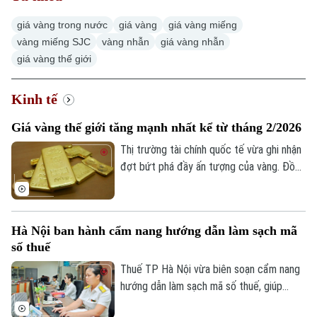
giá vàng trong nước
giá vàng
giá vàng miếng
vàng miếng SJC
vàng nhẫn
giá vàng nhẫn
giá vàng thế giới
Kinh tế
Giá vàng thế giới tăng mạnh nhất kể từ tháng 2/2026
Thị trường tài chính quốc tế vừa ghi nhận
đợt bứt phá đầy ấn tượng của vàng. Đồng
USD suy yếu, lợi suất trái phiếu Kho bạc
Mỹ giảm và những tín hiệu tích cực từ
các cuộc đàm phán giữa Mỹ và Iran được
Hà Nội ban hành cẩm nang hướng dẫn làm sạch mã
cho là các yếu tố làm thay đổi tâm lý của
số thuế
giới đầu tư.
Thuế TP Hà Nội vừa biên soạn cẩm nang
hướng dẫn làm sạch mã số thuế, giúp
Chuyên mục
người nộp thuế nhận biết trạng thái mã số