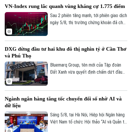
ý là hiện vàng nhẫn lại được niêm yết cao
VN-Index rung lắc quanh vùng kháng cự 1.775 điểm
hơn cả giá vàng miếng SJC 1,4 triệu
đồng/lượng.
Sau 2 phiên tăng mạnh, tới phiên giao dịch
ngày 5/8, thị trường chứng khoán đã cho
thấy những diễn biến trái chiều. Trong khi
VN-Index đã chững lại nhịp tăng thì HNX-
index vẫn khá tích cực. Kết thúc phiên
DXG dừng đầu tư hai khu đô thị nghìn tỷ ở Cần Thơ
giao dịch, VN-index giảm 0,77 điểm
và Phú Thọ
(0,04%) xuống còn 1776,46 điểm. HNX-
index tăng 7,18 điểm (2,51%) lên 293,59
Bluemarq Group, tên mới của Tập đoàn
điểm.
Đất Xanh vừa quyết định chấm dứt đầu
tư hai dự án khu đô thị tại Cần Thơ và Phú
Thọ do chưa triển khai và không còn phù
hợp với chiến lược đầu tư mới.
Ngành ngân hàng tăng tốc chuyển đổi số nhờ AI và
dữ liệu
Sáng 5/8, tại Hà Nội, Hiệp hội Ngân hàng
Việt Nam tổ chức Hội thảo “AI và Quản trị
dữ liệu trong hoạt động ngân hàng” với sự