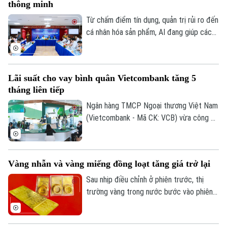
thông minh
hoạt và hiệu quả.
Từ chấm điểm tín dụng, quản trị rủi ro đến
cá nhân hóa sản phẩm, AI đang giúp các
tổ chức tín dụng nâng cao hiệu quả vận
hành và cải thiện trải nghiệm khách hàng.
Tuy nhiên, để AI phát huy giá trị, các
Lãi suất cho vay bình quân Vietcombank tăng 5
chuyên gia cho rằng điều quan trọng nhất
tháng liên tiếp
vẫn là chất lượng dữ liệu, hành lang pháp
lý và cơ chế quản trị rủi ro phù hợp.
Ngân hàng TMCP Ngoại thương Việt Nam
(Vietcombank - Mã CK: VCB) vừa công bố
lãi suất cho vay bình quân kỳ tháng
6/2026 ở mức 7,5%/năm, tăng 0,3 điểm
phần trăm so với tháng trước và là tháng
Vàng nhẫn và vàng miếng đồng loạt tăng giá trở lại
tăng thứ năm liên tiếp.
Theo dõi Hà Nội On
Sau nhịp điều chỉnh ở phiên trước, thị
trường vàng trong nước bước vào phiên
giao dịch mới với xu hướng hồi phục ở cả
2 chiều mua vào và bán ra. Điểm đáng chú