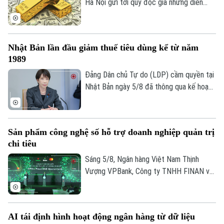
Hà Nội gửi tới quý độc giả những diễn
biến mới nhất của thị trường sáng nay
(6/8) với thông tin về giá vàng và tỷ giá
ngoại tệ.
Nhật Bản lần đầu giảm thuế tiêu dùng kể từ năm
1989
Đảng Dân chủ Tự do (LDP) cầm quyền tại
Nhật Bản ngày 5/8 đã thông qua kế hoạch
do Thủ tướng Sanae Takaichi đề xuất,
nhằm cắt giảm thuế tiêu thụ đối với thực
phẩm. Nếu được Quốc hội phê chuẩn, đây
Sản phẩm công nghệ số hỗ trợ doanh nghiệp quản trị
sẽ là lần đầu tiên Nhật Bản cắt giảm thuế
chi tiêu
tiêu dùng kể từ khi sắc thuế này được áp
dụng vào năm 1989.
Sáng 5/8, Ngân hàng Việt Nam Thịnh
Vượng VPBank, Công ty TNHH FINAN và
Mastercard đã phối hợp ra mắt dòng thẻ
ghi nợ phi vật lý doanh nghiệp VPBiz
FinanONE Mastercard nhằm hỗ trợ doanh
AI tái định hình hoạt động ngân hàng từ dữ liệu
nghiệp trong quản trị chi tiêu hiện đại, linh