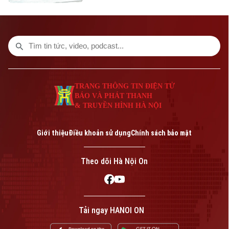
Tập đoàn T&T Group đã diễn ra trong
không khí sôi nổi, đoàn kết và thắm tình
hữu nghị.
TRANG THÔNG TIN ĐIỆN TỬ
BÁO VÀ PHÁT THANH
& TRUYỀN HÌNH HÀ NỘI
Giới thiệu
Điều khoản sử dụng
Chính sách bảo mật
Theo dõi Hà Nội On
Tải ngay HANOI ON