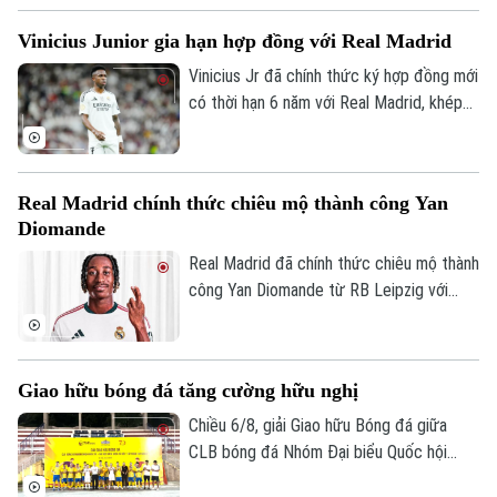
cuộc thi vẽ tranh Sắc màu Olympic Việt
Bản quyền thuộc về Cơ quan Báo và Phát thanh Truyền hình Hà Nội Giấy
Vinicius Junior gia hạn hợp đồng với Real Madrid
Nam – 50 năm Tự hào & Khát vọng mới
phép số: Số 63/GP-TTDT, cấp ngày 10/05/2023
được diễn ra tại Hà Nội, nhằm hướng tới
Vinicius Jr đã chính thức ký hợp đồng mới
TRANG THÔNG TIN ĐIỆN TỬ
kỷ niệm 50 năm ngày thành lập Ủy ban
có thời hạn 6 năm với Real Madrid, khép
Olympic Việt Nam.
lại những đồn đoán về khả năng chuyển
CỦA CƠ QUAN BÁO VÀ PHÁT THANH TRUYỀN HÌNH HÀ NỘI
đến Arsenal.
Số 3-5 Huỳnh Thúc Kháng-Phường Láng-Hà Nội
Real Madrid chính thức chiêu mộ thành công Yan
Giám đốc: VŨ MINH TUẤN
Diomande
Phó Giám đốc: Nguyễn Kim Khiêm, Nguyễn Minh Đức, Nguyễn Thành Lợi
Real Madrid đã chính thức chiêu mộ thành
công Yan Diomande từ RB Leipzig với
mức giá kỷ lục. Tổng giá trị thương vụ lên
tới 140 triệu euro, bao gồm 125 triệu
euro phí chuyển nhượng cố định và 15
Giao hữu bóng đá tăng cường hữu nghị
triệu euro phụ phí tùy theo thành tích.
Chiều 6/8, giải Giao hữu Bóng đá giữa
CLB bóng đá Nhóm Đại biểu Quốc hội
khóa XVI, Đại học Bách khoa Hà Nội và