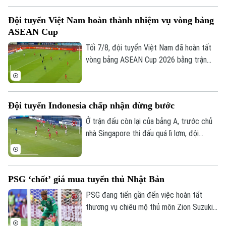
Đội tuyển Việt Nam hoàn thành nhiệm vụ vòng bảng
ASEAN Cup
Tối 7/8, đội tuyển Việt Nam đã hoàn tất
vòng bảng ASEAN Cup 2026 bằng trận
đấu tiếp đón Campuchia. Trong lần thứ 2
được thi đấu trên sân nhà từ đầu giải,
thầy trò huấn luyện viên Kim Sang Sik mới
Đội tuyển Indonesia chấp nhận dừng bước
có được niềm vui trọn vẹn ở Mỹ Đình.
Ở trận đấu còn lại của bảng A, trước chủ
nhà Singapore thi đấu quá lì lợm, đội
tuyển Indonesia dù có bàn dẫn trước
nhưng chung cuộc vẫn bị cầm chân. Kết
quả này là không đủ để giúp đội bóng xứ
PSG ‘chốt’ giá mua tuyển thủ Nhật Bản
vạn đảo vào bán kết.
PSG đang tiến gần đến việc hoàn tất
thương vụ chiêu mộ thủ môn Zion Suzuki
từ Parma và dự kiến chi khoảng 36 triệu