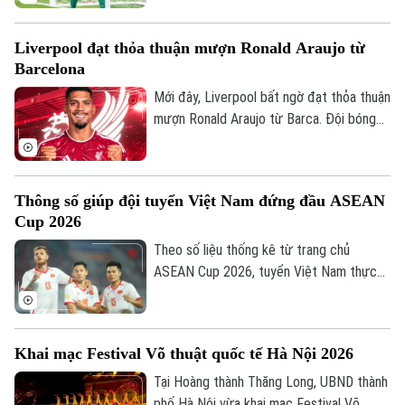
euro để đưa Suzuki về sân Parc des
Princes. Thủ môn người Nhật Bản cũng
Liverpool đạt thỏa thuận mượn Ronald Araujo từ
được cho là đồng ý ký hợp đồng có thời
Barcelona
hạn đến năm 2031.
Mới đây, Liverpool bất ngờ đạt thỏa thuận
mượn Ronald Araujo từ Barca. Đội bóng
nước Anh sẽ chịu toàn bộ tiền lương của
trung vệ người Uruguay và được cài điều
khoản mua đứt nhưng không bắt buộc.
Thông số giúp đội tuyển Việt Nam đứng đầu ASEAN
Cup 2026
Theo số liệu thống kê từ trang chủ
ASEAN Cup 2026, tuyển Việt Nam thực
Liên hệ đường dây nóng (bấm để gọi)
hiện tổng cộng 2.202 đường chuyền sau 4
Tòa soạn
Tòa soạn
trận, trong đó có tới 1.944 đường chuyền
chính xác, đạt tỷ lệ thành công lên tới
0865.116.699 (hotline)
0865.116.699
Khai mạc Festival Võ thuật quốc tế Hà Nội 2026
88% là những con số ấn tượng nhất từ khi
giải khởi tranh.
Tại Hoàng thành Thăng Long, UBND thành
phố Hà Nội vừa khai mạc Festival Võ