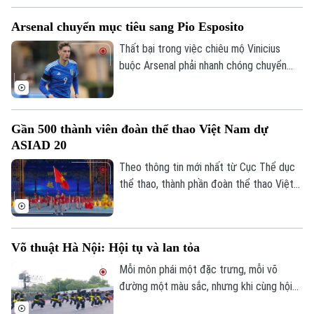
Open.
Arsenal chuyển mục tiêu sang Pio Esposito
Thất bại trong việc chiêu mộ Vinicius
buộc Arsenal phải nhanh chóng chuyển
hướng sang các mục tiêu khác trên thị
trường chuyển nhượng khi đội chủ sân
Emirates đang dành sự quan tâm đặc biệt
Gần 500 thành viên đoàn thể thao Việt Nam dự
cho chân sút đầy tiềm năng Pio Esposito,
ASIAD 20
tạo ra cuộc cạnh tranh khốc liệt với Man
Utd mùa hè năm nay.
Theo thông tin mới nhất từ Cục Thể dục
thể thao, thành phần đoàn thể thao Việt
Nam dự kiến sang Nhật Bản tranh tài sẽ
không quá 500 thành viên, để đảm bảo
tốt nhất chuyên môn.
Võ thuật Hà Nội: Hội tụ và lan tỏa
Mỗi môn phái một đặc trưng, mỗi võ
đường một màu sắc, nhưng khi cùng hội
tụ tại Festival Võ thuật quốc tế Hà Nội