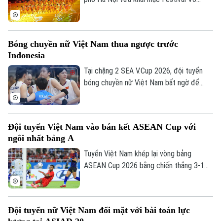
thuật quốc tế Hà Nội 2026 với chủ đề
“Hào khí Thăng Long - Tinh hoa võ Việt”.
Bóng chuyền nữ Việt Nam thua ngược trước
Indonesia
Tại chặng 2 SEA V.Cup 2026, đội tuyển
bóng chuyền nữ Việt Nam bất ngờ để
thua trước Indonesia. Đoàn quân của HLV
Ngọc Hoa dẫn trước 2-0 với thế trận, lối
chơi áp đảo. Nhưng rồi họ đánh mất chính
Đội tuyển Việt Nam vào bán kết ASEAN Cup với
mình ở những set tiếp theo.
ngôi nhất bảng A
Tuyển Việt Nam khép lại vòng bảng
ASEAN Cup 2026 bằng chiến thắng 3-1
trước Campuchia trên sân Mỹ Đình. Đình
Bắc tỏa sáng với cú đúp, giúp thầy trò
HLV Kim Sang-sik giành trọn 3 điểm và
Đội tuyển nữ Việt Nam đối mặt với bài toán lực
tạo đà thuận lợi trước vòng bán kết.