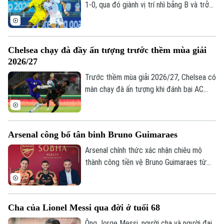
1-0, qua đó giành vị trí nhì bảng B và trở
thành đối thủ của tuyển Việt Nam tại bán
kết ASEAN Cup 2026.
Chelsea chạy đà đầy ấn tượng trước thềm mùa giải
2026/27
Trước thềm mùa giải 2026/27, Chelsea có
màn chạy đà ấn tượng khi đánh bại AC
Milan 3-0 trong trận giao hữu. Kết quả này
giúp HLV Xabi Alonso có màn chuẩn bị
tích cực trước mùa giải mới khởi tranh
Arsenal công bố tân binh Bruno Guimaraes
vào ngày 25/8.
Chuyên mục
Arsenal chính thức xác nhận chiêu mộ
thành công tiền vệ Bruno Guimaraes từ
Thời sự
Newcastle United với mức phí 75 triệu
bảng. Tuyển thủ Brazil sẽ ký hợp đồng 4
Hà Nội
Hà Nội
năm, kèm tùy chọn gia hạn thêm một mùa,
Cha của Lionel Messi qua đời ở tuổi 68
qua đó trở thành mảnh ghép quan trọng
Chính trị
Nhịp sống Hà Nội
Thế giới
trong kế hoạch của HLV Mikel Arteta.
Ông Jorge Messi, người cha và người đại