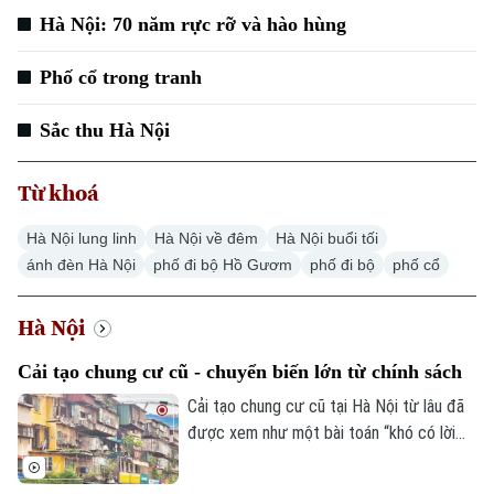
Hà Nội: 70 năm rực rỡ và hào hùng
Phố cổ trong tranh
Sắc thu Hà Nội
Từ khoá
Hà Nội lung linh
Hà Nội về đêm
Hà Nội buổi tối
ánh đèn Hà Nội
phố đi bộ Hồ Gươm
phố đi bộ
phố cổ
Theo dõi Hà Nội On
Hà Nội
Cải tạo chung cư cũ - chuyển biến lớn từ chính sách
Cải tạo chung cư cũ tại Hà Nội từ lâu đã
được xem như một bài toán “khó có lời
giải”. Tuy nhiên, nút thắt này kỳ vọng sẽ
được tháo gỡ khi Nghị quyết số 66 được