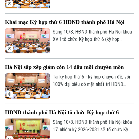
xem xét quyết định một số nội dung quan
trọng, cấp thiết thuộc thẩm quyền.
Khai mạc Kỳ họp thứ 6 HĐND thành phố Hà Nội
Sáng 10/8, HĐND thành phố Hà Nội khoá
XVII tổ chức Kỳ họp thứ 6 (kỳ họp
chuyên đề) để xem xét quyết định một
số nội dung quan trọng, cấp thiết thuộc
thẩm quyền.
Hà Nội sắp xếp giảm còn 14 đầu mối chuyên môn
Tại kỳ họp thứ 6 - kỳ họp chuyên đề, với
100% đại biểu có mặt nhất trí HĐND
thành phố Hà Nội đã chính thức thông
qua Nghị quyết về việc thành lập, tổ chức
lại một số cơ quan chuyên môn thuộc
HĐND thành phố Hà Nội tổ chức Kỳ họp thứ 6
UBND thành phố.
Sáng 10/8, HĐND thành phố Hà Nội khóa
17, nhiệm kỳ 2026-2031 sẽ tổ chức Kỳ
họp thứ 6 (kỳ họp chuyên đề), xem xét,