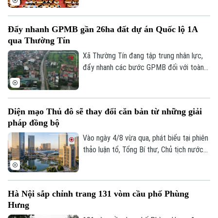
quyết định các nội dung quan trọng thuộc
thẩm quyền.
Đẩy nhanh GPMB gần 26ha đất dự án Quốc lộ 1A
qua Thường Tín
Xã Thường Tín đang tập trung nhân lực,
đẩy nhanh các bước GPMB đối với toàn
bộ diện tích gần 26ha nằm trong phạm vi
triển khai dự án Trục không gian Quốc lộ
1A.
Diện mạo Thủ đô sẽ thay đổi căn bản từ những giải
pháp đồng bộ
Vào ngày 4/8 vừa qua, phát biểu tại phiên
thảo luận tổ, Tổng Bí thư, Chủ tịch nước
Tô Lâm, đại biểu Quốc hội Đoàn Hà Nội,
đánh giá cao những chuyển biến của Thủ
đô và cho rằng, chỉ hai năm nữa, diện mạo
Hà Nội sắp chỉnh trang 131 vòm cầu phố Phùng
Hà Nội sẽ thay đổi rất căn bản khi những
Hưng
định hướng lớn trong Quy hoạch Thủ đô