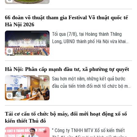
sóc, bảo tồn hàng trăm cá thể động vật
mà còn là không gian xanh, văn hoá gắn bó
66 đoàn võ thuật tham gia Festival Võ thuật quốc tế
với nhiều thế hệ người dân Thủ đô.
Hà Nội 2026
Tối qua (7/8), tại Hoàng thành Thăng
Long, UBND thành phố Hà Nội vừa khai
mạc Festival Võ thuật quốc tế Hà Nội
2026 với chủ đề “Hào khí Thăng Long -
Tinh hoa võ Việt”.
Hà Nội: Phân cấp mạnh đầu tư, xã phường tự quyết
Sau hơn một năm, những kết quả bước
đầu của tiến trình đổi mới tổ chức bộ máy
và nâng cao hiệu lực, hiệu quả quản trị đã
cho thấy mô hình chính quyền địa phương
hai cấp không chỉ là sự thay đổi về cơ cấu
Tái cơ cấu tổ chức bộ máy, đổi mới hoạt động xổ số
tổ chức, mà là bước chuyển căn bản tổ
kiến thiết Thủ đô
chức lại không gian phát triển và tái cấu
trúc mô hình quản trị của thành phố Hà
" Công ty TNHH MTV Xổ số kiến thiết