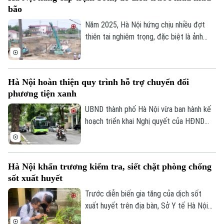
nhóm người cao tuổi, người có nhiều bệnh
bão
nền.
Năm 2025, Hà Nội hứng chịu nhiều đợt
thiên tai nghiêm trọng, đặc biệt là ảnh
hưởng của bão số 10, số 11 và mưa lũ lịch
sử. Trước những thiệt hại nặng nề, thành
phố Hà Nội đã thể hiện sự quan tâm đặc
Hà Nội hoàn thiện quy trình hỗ trợ chuyển đổi
biệt bằng việc đầu tư nâng cấp hệ thống
phương tiện xanh
đê điều và thủy lợi, đảm bảo an toàn
phòng chống thiên tai trong mùa mưa lũ
UBND thành phố Hà Nội vừa ban hành kế
2026.
hoạch triển khai Nghị quyết của HĐND
Thành phố về hỗ trợ chuyển đổi phương
tiện giao thông đường bộ từ nhiên liệu
hóa thạch sang năng lượng sạch, đồng
Hà Nội khẩn trương kiểm tra, siết chặt phòng chống
thời khuyến khích người dân sử dụng giao
sốt xuất huyết
thông công cộng.
Trước diễn biến gia tăng của dịch sốt
xuất huyết trên địa bàn, Sở Y tế Hà Nội
vừa ban hành công văn khẩn yêu cầu các