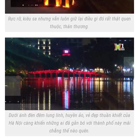
Xu hướng
Rực rỡ, kiêu sa nhưng vẫn luôn giữ lại điều gì đó rất thật quen
thuộc, thân thương.
Dưới ánh đèn đêm lung linh, huyền ảo, vẻ đẹp thuần khiết của
Hà Nội càng khiến những ai đã gắn bó với thành phố này mãi
chẳng thể nào quên.