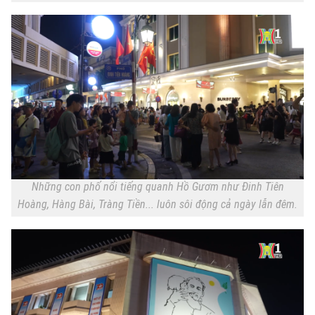
Những con phố nổi tiếng quanh Hồ Gươm như Đinh Tiên
Hoàng, Hàng Bài, Tràng Tiền... luôn sôi động cả ngày lẫn đêm.