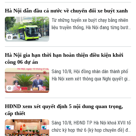
HĐND Thành phố Hà Nội thông qua tháng
Hà Nội dẫn đầu cả nước về chuyển đổi xe buýt xanh
6 vừa qua với những cơ chế đặc thù, vượt
trội từ Luật Thủ đô - "cú hích" mạnh mẽ,
Từ những tuyến xe buýt chạy bằng nhiên
đẩy nhanh tiến độ tái thiết các khu chung
liệu truyền thống, Hà Nội đang từng bước
cư cũ.
chuyển sang phương tiện sử dụng điện và
năng lượng xanh. Đến tháng 6/2026, toàn
thành phố đã có 858 xe buýt sử dụng
Hà Nội gia hạn thời hạn hoàn thiện điều kiện khởi
điện và năng lượng xanh, trong đó có 719
công 06 dự án
xe buýt điện.
Sáng 10/8, Hội đồng nhân dân thành phố
Hà Nội xem xét thông qua Nghị quyết gia
hạn thời hạn hoàn thiện điều kiện khởi
công đối với 06 dự án đầu tư lớn trên địa
bàn Thủ đô theo đề nghị của UBND thành
HĐND xem xét quyết định 5 nội dung quan trọng,
phố và quy định tại khoản 6 Điều 36 Luật
cấp thiết
Thủ đô năm 2026.
Sáng 10/8, HĐND TP Hà Nội khoá XVII tổ
chức kỳ họp thứ 6 (kỳ họp chuyên đề) để