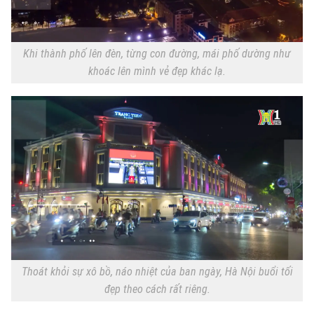
Khi thành phố lên đèn, từng con đường, mái phố dường như
khoác lên mình vẻ đẹp khác lạ.
Thoát khỏi sự xô bồ, náo nhiệt của ban ngày, Hà Nội buổi tối
đẹp theo cách rất riêng.