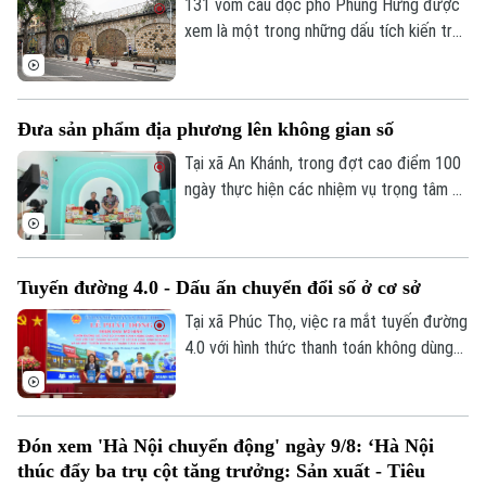
tầm nhìn 100 năm từng bước được hiện
131 vòm cầu dọc phố Phùng Hưng được
thực hóa.
xem là một trong những dấu tích kiến trúc
độc đáo của Hà Nội hơn một thế kỷ qua.
UBND phường Hoàn Kiếm đang nghiên
cứu lập đồ án thiết kế đô thị nhằm chỉnh
Đưa sản phẩm địa phương lên không gian số
trang toàn bộ khu vực, hướng tới hình
thành không gian văn hóa, công cộng kết
Tại xã An Khánh, trong đợt cao điểm 100
nối phố cổ với ga Long Biên.
ngày thực hiện các nhiệm vụ trọng tâm về
chuyển đổi số, địa phương đang hỗ trợ
doanh nghiệp đưa sản phẩm lên các nền
tảng trực tuyến, mở rộng khả năng tiếp
Tuyến đường 4.0 - Dấu ấn chuyển đổi số ở cơ sở
cận thị trường.
Liên hệ đường dây nóng (bấm để gọi)
Tại xã Phúc Thọ, việc ra mắt tuyến đường
Tòa soạn
Tòa soạn
4.0 với hình thức thanh toán không dùng
0865.116.699 (hotline)
0865.116.699
tiền mặt là dấu mốc quan trọng, góp phần
xây dựng môi trường kinh doanh văn minh,
hiện đại, thúc đẩy phát triển kinh tế số
Đón xem 'Hà Nội chuyển động' ngày 9/8: ‘Hà Nội
ngay từ cơ sở.
thúc đẩy ba trụ cột tăng trưởng: Sản xuất - Tiêu