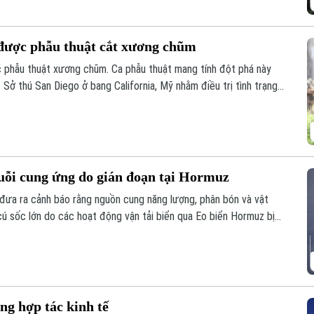
i được phẫu thuật cắt xương chũm
ợc phẫu thuật xương chũm. Ca phẫu thuật mang tính đột phá này
 Sở thú San Diego ở bang California, Mỹ nhằm điều trị tình trạng
ủa con vật.
uỗi cung ứng do gián đoạn tại Hormuz
đưa ra cảnh báo rằng nguồn cung năng lượng, phân bón và vật
cú sốc lớn do các hoạt động vận tải biển qua Eo biển Hormuz bị
g hợp tác kinh tế