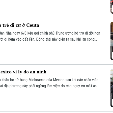
 trẻ di cư ở Ceuta
Ban Nha ngày 6/8 kêu gọi chính phủ Trung ương hỗ trợ di dời hơn
ời đi kèm vào đất liền. Động thái này diễn ra sau khi làn sóng
ua đã khiến các trung tâm tiếp nhận tại đây rơi vào trạng thái
ico vì lý do an ninh
 khẩu bơ từ bang Michoacan của Mexico sau khi các nhân viên
ại địa phương này phải ngừng làm việc do các nguy cơ mất an