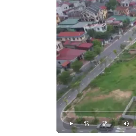
Loaded
:
1.45%
Play
Mut