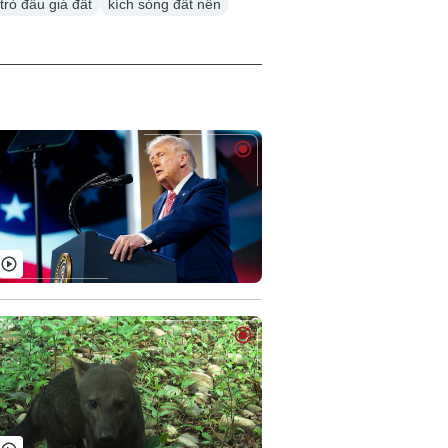
trò đấu giá đất
kích sóng đất nền