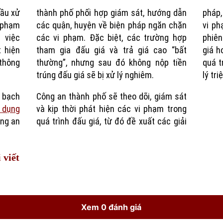
cầu xử
thành phố phối hợp giám sát, hướng dẫn
pháp
Time
 phạm
các quận, huyện về biện pháp ngăn chặn
vi ph
 việc
các vi phạm. Đặc biệt, các trường hợp
phiên
 hiện
tham gia đấu giá và trả giá cao “bất
giá h
thông
thường”, nhưng sau đó không nộp tiền
quá t
trúng đấu giá sẽ bị xử lý nghiêm.
lý tri
 bạch
Công an thành phố sẽ theo dõi, giám sát
 dụng
và kịp thời phát hiện các vi phạm trong
ông an
quá trình đấu giá, từ đó đề xuất các giải
 viết
Xem 0 đánh giá