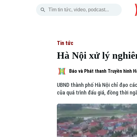
Thứ Sáu
THỜI SỰ
HÀ NỘI
THẾ GIỚI
07 Tháng 08, 2026
Hà Nội
Nhịp sống Hà Nộ
Tin tức
Tin tức
Hà Nội xử lý nghiê
Chính trị
Người Hà Nội
Quân s
Xã hội
Khoảnh khắc Hà 
Hồ sơ
Báo và Phát thanh Truyền hình H
UBND thành phố Hà Nội chỉ đạo các 
An ninh trật tự
Ẩm thực
Người V
của quá trình đấu giá, đồng thời ng
Công nghệ
Skip Ad