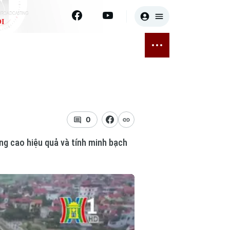
I
E
THỂ THAO
GIẢI TRÍ
ĐÃ PHÁT SÓNG
Bóng đá
Tin tức
ỡng
Quần vợt
Sao
sức khỏe
Golf
Điện ảnh
0
ng cao hiệu quả và tính minh bạch
Thời trang
Âm nhạc