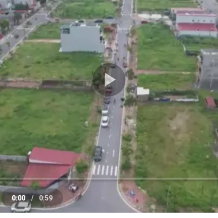
Play
Video
0:00
/
0:59
e
Current
Duration