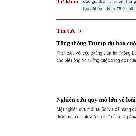
Từ khoá
đấu giá đất
vi phạm trong
tạo sốt ảo
Nhà để ở khôn
Tin tức
Tổng thống Trump dự báo cuộc
Phát biểu với các phóng viên tại Phòng 
cho biết ông tin tưởng cuộc xung đột quâ
gặp vấn đề về nguồn cung một số loại vũ k
Nghiên cứu quy mô lớn về loài
Một nghiên cứu mới tại Bolivia đã mang đế
được mệnh danh là "chó ma" của rừng Ama
hàng nghìn bức ảnh từ hệ thống bẫy ảnh, 
sống của một trong những loài chó hoang 