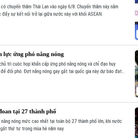
 có chuyến thăm Thái Lan vào ngày 6/8. Chuyến thăm này nằm
 đẩy sự kết nối trở lại giữa nước này với khối ASEAN.
 lực ứng phó nắng nóng
ủ trì cuộc họp khẩn cấp ứng phó nắng nóng và chỉ đạo huy
 để đối phó. Đợt nắng nóng gay gắt tại quốc gia này dự báo đạt
 nhiệt độ có thể lên tới 39 độ C. Thời tiết cực đoan này đến nay
đoan tại 27 thành phố
o nắng nóng mức cao nhất tại toàn bộ 27 thành phố lớn, khi nước
 gắt thứ tư trong mùa hè năm nay.