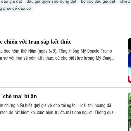
 đấu giá đất
đấu giá quyền sử dụng đất
bỏ cọc đấu giá đất
chiêu 
g phải để đầu cơ
 chiến với Iran sắp kết thúc
Bầu dục hôm thứ Năm (ngày 6/8), Tổng thống Mỹ Donald Trump
n sự với Iran sẽ sớm kết thúc, dù cho biết lực lượng Mỹ đang
hí.
 'chó ma' bí ẩn
n những hiểu biết quý giá về chó tai ngắn – loài thú hoang dã
zon do rất hiếm khi xuất hiện trước mắt con người. Thông qua
các nhà khoa học đã có thêm hình dung về tập tính và môi trường
dã ít được biết đến nhất ở khu vực Mỹ Latinh.