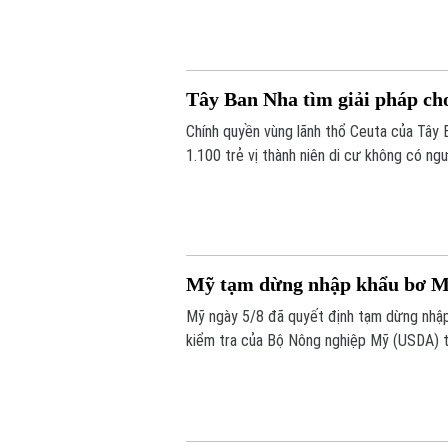
Tây Ban Nha tìm giải pháp cho
Chính quyền vùng lãnh thổ Ceuta của Tây 
1.100 trẻ vị thành niên di cư không có ngư
72.000 người di cư đổ bộ trong một tuần q
quá tải nghiêm trọng.
Mỹ tạm dừng nhập khẩu bơ Mex
Mỹ ngày 5/8 đã quyết định tạm dừng nhập
kiểm tra của Bộ Nông nghiệp Mỹ (USDA) t
ninh.