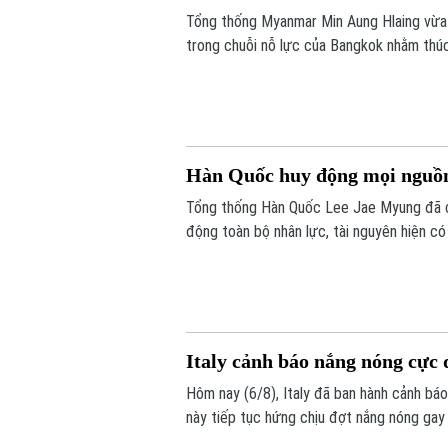
Tổng thống Myanmar Min Aung Hlaing vừa
trong chuỗi nỗ lực của Bangkok nhằm thúc
Hàn Quốc huy động mọi nguồn
Tổng thống Hàn Quốc Lee Jae Myung đã ch
động toàn bộ nhân lực, tài nguyên hiện có
đỉnh tại thủ đô Seoul trong ngày 6/8, với
đã khiến hơn 20 người tử vong.
Italy cảnh báo nắng nóng cực 
Hôm nay (6/8), Italy đã ban hành cảnh bá
này tiếp tục hứng chịu đợt nắng nóng gay