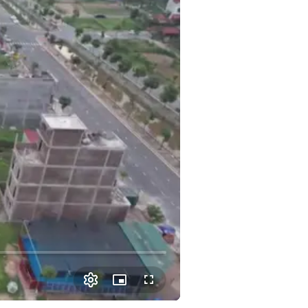
Picture-
Fullscreen
in-