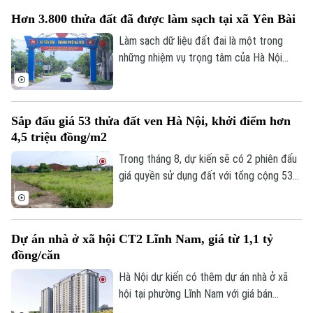
vực thị trấn Hoàng Hôn.
TRANG THÔNG TIN ĐIỆN TỬ
Hơn 3.800 thửa đất đã được làm sạch tại xã Yên Bài
CỦA CƠ QUAN BÁO VÀ PHÁT THANH TRUYỀN HÌNH HÀ NỘI
Làm sạch dữ liệu đất đai là một trong
những nhiệm vụ trọng tâm của Hà Nội
Số 3-5 Huỳnh Thúc Kháng-Phường Láng-Hà Nội
nhằm thúc đẩy chuyển đổi số và nâng cao
Giám đốc: VŨ MINH TUẤN
hiệu quả quản lý. Hưởng ứng "Chiến dịch
45 ngày", xã Yên Bài đã huy động cả hệ
Phó Giám đốc: Nguyễn Kim Khiêm, Nguyễn Minh Đức, Nguyễn Thành Lợi
Sắp đấu giá 53 thửa đất ven Hà Nội, khởi điểm hơn
thống chính trị vào cuộc, từng bước
4,5 triệu đồng/m2
chuẩn hóa dữ liệu đất đai trên địa bàn.
Trong tháng 8, dự kiến sẽ có 2 phiên đấu
giá quyền sử dụng đất với tổng cộng 53
thửa đất được đưa ra đấu giá tại xã Phú
Xuyên và xã Quốc Oai, thành phố Hà Nội.
Dự án nhà ở xã hội CT2 Lĩnh Nam, giá từ 1,1 tỷ
đồng/căn
Hà Nội dự kiến có thêm dự án nhà ở xã
hội tại phường Lĩnh Nam với giá bán
khoảng 28,4 triệu đồng/m², tương đương