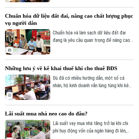
chiếu và sự phối hợp của người dân. Hà
Nội đang bước vào giai đoạn nước rút
Chuẩn hóa dữ liệu đất đai, nâng cao chất lượng phục
của chiến dịch cao điểm 45 ngày, với mục
vụ người dân
tiêu chuẩn hóa khoảng 4,1 triệu thửa đất
và căn hộ trước ngày 25/8/2026.
Chuẩn hóa và làm sạch dữ liệu đất đai
đang là yêu cầu quan trọng để nâng cao
hiệu quả quản lý, rút ngắn thủ tục hành
chính và bảo đảm quyền lợi của người dân.
Tại xã An Khánh, chiến dịch cao điểm 45
Những lưu ý về kê khai thuế khi cho thuê BĐS
ngày đang được triển khai đồng loạt từ
từng thôn, từng khu dân cư, với sự vào
Dù đã có nhiều hướng dẫn, một số cá
cuộc của cả hệ thống chính trị và sự
nhân, hộ kinh doanh vẫn lúng túng khi kê
đồng thuận của người dân.
khai và nộp thuế đối với hoạt động cho
thuê nhà, bất động sản. Ngành Thuế mới
đây đã tổng hợp một số lưu ý về vấn đề
Lãi suất mua nhà neo cao do đâu?
này.
Theo dõi Hà Nội On
Lãi suất vay mua nhà tăng trở lại khi chi
phí huy động vốn của ngân hàng đi lên,
trong khi tín dụng bất động sản vẫn được