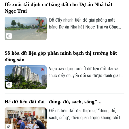
Đề xuất tái định cư bằng đất cho Dự án Nhà hát
nhiều hạng mục của công trình đã xuống
Ngọc Trai
cấp, ảnh hưởng đến an toàn và chất lượng
sinh hoạt của cư dân.
Để đẩy nhanh tiến độ giải phóng mặt
bằng Dự án Nhà hát Ngọc Trai và Công
viên văn hóa nghệ thuật chuyên đề, UBND
phường Tây Hồ vừa đề xuất thành phố
xem xét bổ sung các trường hợp được
Số hóa dữ liệu góp phần minh bạch thị trường bất
bố trí tái định cư bằng đất tại khu Thư
động sản
Lâm. Đây được kỳ vọng sẽ góp phần tháo
gỡ những vướng mắc trong công tác bồi
Việc xây dựng cơ sở dữ liệu đất đai và
thường, hỗ trợ và tái định cư.
thúc đẩy chuyển đổi số được đánh giá là
giải pháp quan trọng để nâng cao tính
minh bạch của thị trường bất động sản.
Tuy nhiên, để phát huy hiệu quả, dữ liệu
Để dữ liệu đất đai "đúng, đủ, sạch, sống"...
cần được kết nối, cập nhật và chia sẻ
đồng bộ.
Để dữ liệu đất đai thực sự “đúng, đủ,
sạch, sống”, điều quan trọng không chỉ là
tiến độ, mà còn là chất lượng rà soát, đối