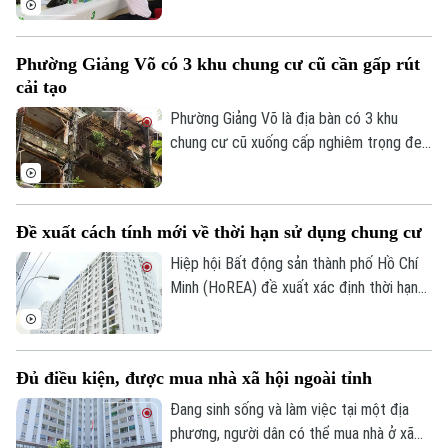
kiểm soát, khiến người mua nhà chịu áp
lực tài chính lớn hơn.
Phường Giảng Võ có 3 khu chung cư cũ cần gấp rút
cải tạo
Phường Giảng Võ là địa bàn có 3 khu
chung cư cũ xuống cấp nghiêm trọng đe
dọa tính mạng của gần 40.000 cư dân.
Đây cũng là một trong những phường nội
thành có số lượng lớn nhà chung cư cũ
Đề xuất cách tính mới về thời hạn sử dụng chung cư
cần cải tạo của Thủ đô.
Hiệp hội Bất động sản thành phố Hồ Chí
Minh (HoREA) đề xuất xác định thời hạn
sử dụng chung cư theo niên hạn công
trình, đồng thời làm rõ quyền sở hữu và cơ
chế xử lý khi công trình hết tuổi thọ.
Đủ điều kiện, được mua nhà xã hội ngoài tỉnh
Đang sinh sống và làm việc tại một địa
phương, người dân có thể mua nhà ở xã