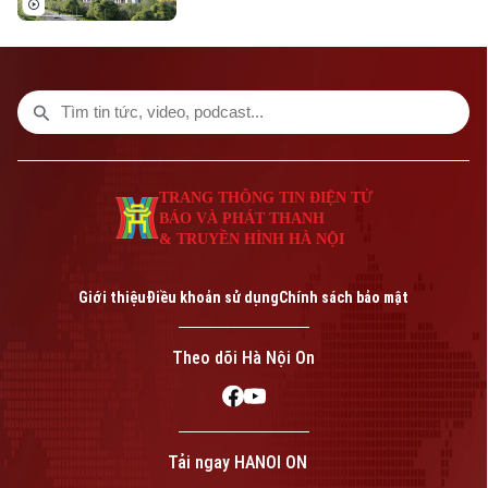
1,1-1,5 tỷ đồng/căn. Chủ đầu tư dự kiến
tiếp nhận hồ sơ đăng ký mua nhà trong
quý III/2026.
TRANG THÔNG TIN ĐIỆN TỬ
BÁO VÀ PHÁT THANH
& TRUYỀN HÌNH HÀ NỘI
Giới thiệu
Điều khoản sử dụng
Chính sách bảo mật
Theo dõi Hà Nội On
Tải ngay HANOI ON