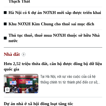
Thạch Thất
Hà Nội có 6 dự án NƠXH mới sắp được triển khai
Khu NƠXH Kim Chung cho thuê sai mục đích
Thủ tục thuê, thuê mua NƠXH thuộc sở hữu Nhà
nước
Nhà đất
Hơn 2,52 triệu thửa đất, căn hộ được đồng bộ dữ liệu
quốc gia
Tại Hà Nội, với sự vào cuộc của cả hệ
thống chính trị từ thành phố đến cơ sở,
nhiều kết quả quan trọng đã được ghi
nhận, tạo tiền đề hoàn thành mục tiêu xây
dựng cơ sở dữ liệu đất đai thống nhất,
Dự án nhà ở xã hội đồng loạt tăng tốc
Chuyên mục
đồng bộ trên toàn địa bàn.