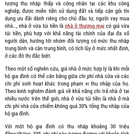
tượng thu nhập thấp và công nhân tại các khu công
nghiệp, được miễn tiền sử dụng đất và tiếp cận gói tín
dụng ưu đãi dành riêng cho chủ đầu tư, người vay mua
nhà..., nhà ở vừa túi tiền là
nhà ở thương mại
có giá vừa
túi tiền, phù hợp với khả năng tài chính của đại đa số
người dân, hướng tới nhóm đối tượng có mức thu nhập
trung bình và cận trung bình, có tích lũy ở mức nhất định,
ở các đô thị đặc biệt.
Theo một số nghiên cứu, giá nhà ở mức hợp lý là khi mỗi
Xu hướng
hộ gia đình có thể cân bằng giữa chi phí nhà cửa và các
chi phí sinh hoạt khác trong phạm vi thu nhập của họ.
Theo kinh nghiệm đánh giá về khả năng chi trả nhà ở tại
nhiều nước trên thế giới, nhà ở vừa túi tiền là nhà ở mà
chi phí nhà cửa chiếm không quá 30% tổng thu nhập của
hộ gia đình.
Với một hộ gia đình có thu nhập khoảng 30 triệu
đồng/tháng, 30% chi phí này tương đương với khoản tích