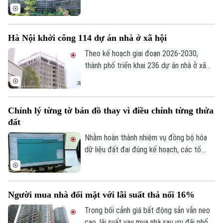
hội tại địa phương khác hay không? Đây là
vấn đề được nhiều người quan tâm khi tìm
hiểu chính sách nhà ở xã hội.
Hà Nội khởi công 114 dự án nhà ở xã hội
Theo kế hoạch giai đoạn 2026-2030,
thành phố triển khai 236 dự án nhà ở xã
hội, trong đó 147 dự án đã được chấp
thuận chủ trương đầu tư với quy mô
khoảng 132.000 căn hộ, tổng vốn hơn
Chỉnh lý từng tờ bản đồ thay vì điều chỉnh từng thửa
290.500 tỷ đồng.
đất
Nhằm hoàn thành nhiệm vụ đồng bộ hóa
dữ liệu đất đai đúng kế hoạch, các tổ
công tác luôn tìm các phương án để
chỉnh lý, cập nhật dữ liệu đất đai đảm bảo
theo đúng yêu cầu, trong đó, việc chỉnh lý
Người mua nhà đối mặt với lãi suất thả nổi 16%
từng tờ bản đồ thay vì chỉnh lý từng thửa
đất như trước đây đã và đang được xem
Trong bối cảnh giá bất động sản vẫn neo
là giải pháp tối ưu.
cao, lãi suất vay mua nhà sau ưu đãi phổ