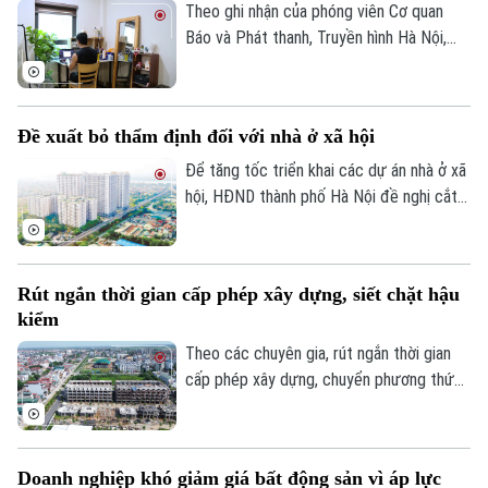
Theo ghi nhận của phóng viên Cơ quan
Báo và Phát thanh, Truyền hình Hà Nội,
đầu tháng 8, giá thuê nhà trọ và chung cư
mini quanh nhiều trường đại học tại Hà
Nội bắt đầu tăng nhẹ.
Đề xuất bỏ thẩm định đối với nhà ở xã hội
Để tăng tốc triển khai các dự án nhà ở xã
hội, HĐND thành phố Hà Nội đề nghị cắt
bỏ hoàn toàn khâu "thẩm định và ra quyết
định miễn tiền sử dụng đất". Bởi khi dự án
được xác định là nhà ở xã hội, doanh
Rút ngắn thời gian cấp phép xây dựng, siết chặt hậu
nghiệp sẽ được tự động miễn các thủ tục
kiểm
này để làm thủ tục giao đất.
Theo các chuyên gia, rút ngắn thời gian
cấp phép xây dựng, chuyển phương thức
quản lý từ “tiền kiểm” sang “hậu kiểm” sẽ
góp phần nâng cao hiệu lực, hiệu quả quản
lý nhà nước trong lĩnh vực xây dựng.
Doanh nghiệp khó giảm giá bất động sản vì áp lực