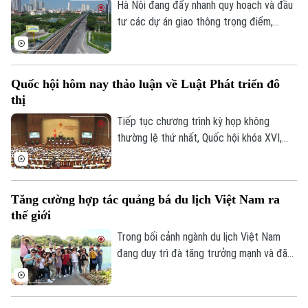
trường thương mại điện tử.
Hà Nội đang đẩy nhanh quy hoạch và đầu
tư các dự án giao thông trọng điểm,
trong đó đặt mục tiêu khép kín 5 tuyến
đường vành đai vào năm 2027 và tiếp tục
nghiên cứu bổ sung nhiều tuyến đường
Quốc hội hôm nay thảo luận về Luật Phát triển đô
sắt đô thị, kỳ vọng sẽ tạo động lực phát
thị
triển kinh tế - xã hội và giải quyết bài toán
ùn tắc giao thông của Thủ đô.
Tiếp tục chương trình kỳ họp không
thường lệ thứ nhất, Quốc hội khóa XVI,
hôm nay (7/8), Quốc hội nghe trình bày Tờ
trình và Báo cáo thẩm tra về ba dự án
luật quan trọng, trong đó có Luật Phát
Tăng cường hợp tác quảng bá du lịch Việt Nam ra
triển đô thị.
thế giới
Trong bối cảnh ngành du lịch Việt Nam
đang duy trì đà tăng trưởng mạnh và đặt
mục tiêu đón khoảng 25 triệu lượt khách
quốc tế trong năm 2026, việc mở rộng
hợp tác với các đối tác có mạng lưới toàn