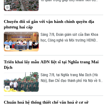
GPMB dự án Trục không gian Quốc lộ 1A,
thời gian qua, xã Thượng Phúc đã tập
trung đồng loạt nhiều giải pháp. Nhờ đó,
Chuyển đổi số gắn với vận hành chính quyền địa
nhiều người dân và doanh nghiệp đã sớm
phương hai cấp
đồng thuận, bàn giao đất để thực hiện
siêu dự án 162.000 tỷ đồng này.
Sáng 7/8, Đoàn giám sát của Ban Khoa
học, Công nghệ và Môi trường HĐND
thành phố Hà Nội giám sát tình hình thực
hiện công tác chuyển đổi số trên địa bàn
xã Quang Minh giai đoạn 2025-2026.
Triển khai lấy mẫu ADN liệt sĩ tại Nghĩa trang Mai
Dịch
Sáng 7/8, tại Nghĩa trang Mai Dịch (Hà
Nội), Ban Chỉ đạo thành phố Hà Nội về tìm
kiếm, quy tập và xác định danh tính hài
cốt liệt sĩ trang trọng tổ chức Lễ dâng
hương tưởng niệm và chính thức triển
Chuẩn hoá hệ thống thiết chế văn hoá ở cơ sở
khai công tác lấy mẫu hài cốt liệt sĩ chưa