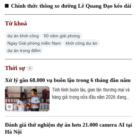
Chính thức thông xe đường Lê Quang Đạo kéo dài
Từ khoá
dự án khởi công
50 năm giải phóng
Ngày Giải phóng miền Nam
khởi công dự án
dự án trọng điểm
Thời sự
Xử lý gần 68.000 vụ buôn lậu trong 6 tháng đầu năm
Tình hình buôn lậu, gian lận thương mại và
hàng giả trong nửa đầu năm 2026 đang
có nhiều diễn biến hết sức phức tạp trên
tất cả các tuyến. Báo cáo từ Ban Chỉ đạo
Chuyên mục
389 quốc gia cho thấy, trong 6 tháng đầu
Đánh giá thử nghiệm dự án hơn 21.000 camera AI tại
Thời sự
năm, lực lượng chức năng cả nước đã
Hà Nội
phát hiện và xử lý gần 68.000 vụ vi phạm,