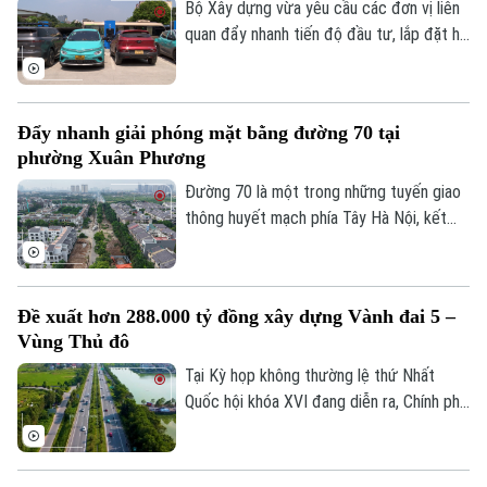
tại đây.
Bộ Xây dựng vừa yêu cầu các đơn vị liên
quan đẩy nhanh tiến độ đầu tư, lắp đặt hệ
thống trạm sạc xe điện tại các trạm dừng
nghỉ trên tuyến cao tốc Bắc - Nam phía
Đông, đáp ứng nhu cầu sử dụng phương
Đẩy nhanh giải phóng mặt bằng đường 70 tại
tiện điện đang ngày càng gia tăng.
phường Xuân Phương
Đường 70 là một trong những tuyến giao
thông huyết mạch phía Tây Hà Nội, kết
nối nhiều khu đô thị, khu công nghiệp và
các tuyến vành đai. Tuy nhiên, nhiều năm
qua, tình trạng quá tải, ùn tắc kéo dài đã
Đề xuất hơn 288.000 tỷ đồng xây dựng Vành đai 5 –
ảnh hưởng lớn đến việc đi lại và phát triển
Vùng Thủ đô
kinh tế-xã hội của khu vực. Để sớm triển
khai dự án mở rộng tuyến đường, công
Tại Kỳ họp không thường lệ thứ Nhất
tác GPMB đang được phường Xuân
Quốc hội khóa XVI đang diễn ra, Chính phủ
Phương tập trung đẩy nhanh tiến độ.
đã trình Quốc hội xem xét chủ trương đầu
tư Dự án đường Vành đai 5 - Vùng Thủ đô
Hà Nội với tổng mức đầu tư sơ bộ hơn