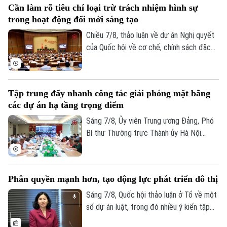
Cần làm rõ tiêu chí loại trừ trách nhiệm hình sự
nghị Ban Chỉ đạo nhằm rà soát, đánh giá
trong hoạt động đổi mới sáng tạo
tiến độ công tác giải phóng mặt bằng
Theo dõi Hà Nội On
triển khai các dự án, công trình trọng
Chiều 7/8, thảo luận về dự án Nghị quyết
điểm trên địa bàn thành phố.
của Quốc hội về cơ chế, chính sách đặc
thù để xử lý vi phạm pháp luật liên quan
đến kinh tế nhà nước, kinh tế tư nhân và
ứng dụng khoa học, công nghệ, đổi mới
Tập trung đẩy nhanh công tác giải phóng mặt bằng
sáng tạo, chuyển đổi số, các đại biểu tập
các dự án hạ tầng trọng điểm
trung làm rõ trách nhiệm của người đứng
đầu và cơ chế loại trừ trách nhiệm hình sự
Sáng 7/8, Ủy viên Trung ương Đảng, Phó
trong những trường hợp phát sinh rủi ro
Bí thư Thường trực Thành ủy Hà Nội
khách quan.
Nguyễn Trọng Đông, Trưởng ban Chỉ đạo
giải phóng mặt bằng các dự án đầu tư
trên địa bàn thành phố Hà Nội chủ trì hội
Phân quyền mạnh hơn, tạo động lực phát triển đô thị
nghị Ban Chỉ đạo nhằm rà soát, đánh giá
tiến độ công tác giải phóng mặt bằng
Sáng 7/8, Quốc hội thảo luận ở Tổ về một
triển khai các dự án, công trình trọng
số dự án luật, trong đó nhiều ý kiến tập
điểm trên địa bàn thành phố.
trung vào Dự án Luật Phát triển đô thị.