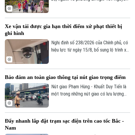
gian dài, đồng thời nâng cao hiệu quả khai
đán Đinh Mùi 2027. Theo đó, cơ quan
thác, bảo đảm an ninh, an toàn hàng
soạn thảo đề xuất hai phương án nghỉ Tết,
không.
với thời gian nghỉ liên tục lần lượt là 7
Xe vận tải được gia hạn thời điểm xử phạt thiết bị
ngày hoặc 10 ngày.
ghi hình
Nghị định số 238/2026 của Chính phủ, có
hiệu lực từ ngày 15/8, bổ sung lộ trình xử
phạt đối với các vi phạm liên quan đến
thiết bị ghi nhận hình ảnh trên xe kinh
doanh vận tải. Theo đó, doanh nghiệp và
Bảo đảm an toàn giao thông tại nút giao trọng điểm
chủ phương tiện sẽ có thêm thời gian
chuẩn bị trước khi các quy định xử phạt
Nút giao Phạm Hùng - Khuất Duy Tiến là
chính thức được áp dụng.
một trong những nút giao có lưu lượng
phương tiện lớn nhất khu vực cửa ngõ
phía Tây của Thủ đô. Cơ quan Báo và Phát
thanh, Truyền hình Hà Nội sẽ cập nhật
Đẩy nhanh lắp đặt trạm sạc điện trên cao tốc Bắc -
thông tin chi tiết về tình hình và công tác
Nam
phân luồng đảm bảo an toàn giao thông