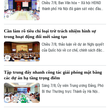
xác định được thông tin để phục vụ giám
Chiều 7/8, Ban Văn hóa – Xã hội HĐND
định ADN.
thành phố Hà Nội đã giám sát việc đầu
tư, khai thác các thiết chế văn hóa, thể
thao trên địa bàn phường Kiến Hưng.
Cần làm rõ tiêu chí loại trừ trách nhiệm hình sự
trong hoạt động đổi mới sáng tạo
Chiều 7/8, thảo luận về dự án Nghị quyết
của Quốc hội về cơ chế, chính sách đặc
thù để xử lý vi phạm pháp luật liên quan
đến kinh tế nhà nước, kinh tế tư nhân và
ứng dụng khoa học, công nghệ, đổi mới
Tập trung đẩy nhanh công tác giải phóng mặt bằng
sáng tạo, chuyển đổi số, các đại biểu tập
các dự án hạ tầng trọng điểm
trung làm rõ trách nhiệm của người đứng
đầu và cơ chế loại trừ trách nhiệm hình sự
Sáng 7/8, Ủy viên Trung ương Đảng, Phó
trong những trường hợp phát sinh rủi ro
Bí thư Thường trực Thành ủy Hà Nội
khách quan.
Nguyễn Trọng Đông, Trưởng ban Chỉ đạo
giải phóng mặt bằng các dự án đầu tư
trên địa bàn thành phố Hà Nội chủ trì hội