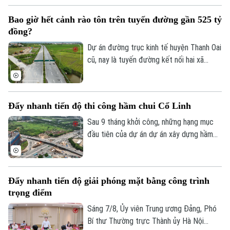
dứt điểm các công trình vi phạm trên đất
Bao giờ hết cảnh rào tôn trên tuyến đường gần 525 tỷ
nông nghiệp, đất công do Nhà nước quản
đồng?
lý.
Dự án đường trục kinh tế huyện Thanh Oai
cũ, nay là tuyến đường kết nối hai xã
Thanh Oai và Tam Hưng là dự án chậm
tiến độ kéo dài với hai lần UBND thành
phố phải gia hạn thời gian hoàn thành. Với
Đẩy nhanh tiến độ thi công hầm chui Cổ Linh
mốc thời điểm phải đưa vào khai thác
trong năm 2026, công trình có tổng mức
Sau 9 tháng khởi công, những hạng mục
đầu tư gần 524 tỷ đồng này liệu có đảm
đầu tiên của dự án dự án xây dựng hầm
bảo đúng tiến độ như chỉ đạo hay sẽ tiếp
chui nút giao Cổ Linh - đường dẫn cầu
tục tồn tại cảnh rào tôn, “đắp chiếu”?
Vĩnh Tuy (phường Long Biên, Hà Nội) đã
dần dần thành hình. Các đơn vị thi công
Đẩy nhanh tiến độ giải phóng mặt bằng công trình
đang “cuốn chiếu” triển khai kết cấu hầm,
trọng điểm
đường dẫn cùng hệ thống hạ tầng kỹ
thuật theo đúng kế hoạch.
Sáng 7/8, Ủy viên Trung ương Đảng, Phó
Bí thư Thường trực Thành ủy Hà Nội