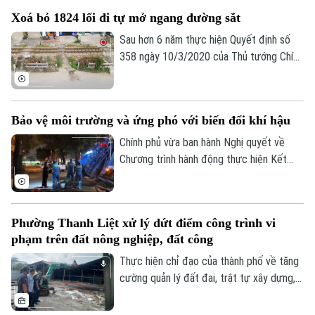
quy tụ gần 100 nhà khoa học, nhà nghiên
Xoá bỏ 1824 lối đi tự mở ngang đường sắt
cứu và chuyên gia trong nước, quốc tế
cùng trao đổi các giải pháp đưa kết quả
Sau hơn 6 năm thực hiện Quyết định số
nghiên cứu vào giải quyết những bài toán
358 ngày 10/3/2020 của Thủ tướng Chính
của doanh nghiệp và xã hội.
phủ cả nước đã xóa bỏ 1.842 lối đi tự mở
nguy hiểm, góp phần kéo giảm mạnh tai
nạn giao thông đường sắt.
Bảo vệ môi trường và ứng phó với biến đổi khí hậu
Chính phủ vừa ban hành Nghị quyết về
Chương trình hành động thực hiện Kết
luận số 75 của Ban Chấp hành Trung ương
Đảng khóa XIV về bảo vệ môi trường và
ứng phó với biến đổi khí hậu.
Phường Thanh Liệt xử lý dứt điểm công trình vi
phạm trên đất nông nghiệp, đất công
Thực hiện chỉ đạo của thành phố về tăng
cường quản lý đất đai, trật tự xây dựng,
phường Thanh Liệt đang tập trung triển
khai đồng bộ các giải pháp nhằm xử lý