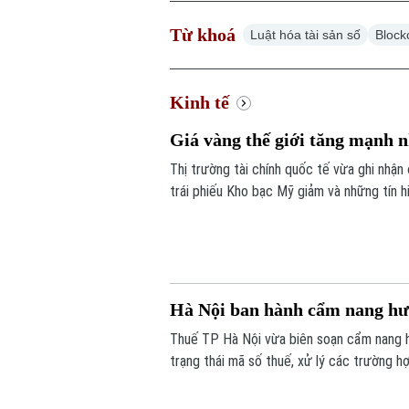
Từ khoá
Luật hóa tài sản số
Block
Kinh tế
Giá vàng thế giới tăng mạnh n
Thị trường tài chính quốc tế vừa ghi nhận
trái phiếu Kho bạc Mỹ giảm và những tín 
các yếu tố làm thay đổi tâm lý của giới đầ
Hà Nội ban hành cẩm nang hư
Thuế TP Hà Nội vừa biên soạn cẩm nang h
trạng thái mã số thuế, xử lý các trường h
quá trình thực hiện nghĩa vụ thuế.