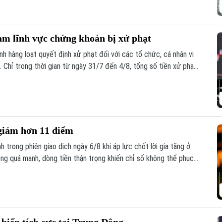
ạm lĩnh vực chứng khoán bị xử phạt
 hàng loạt quyết định xử phạt đối với các tổ chức, cá nhân vi
 Chỉ trong thời gian từ ngày 31/7 đến 4/8, tổng số tiền xử phạt
 giảm hơn 11 điểm
 trong phiên giao dịch ngày 6/8 khi áp lực chốt lời gia tăng ở
ông quá mạnh, dòng tiền thận trọng khiến chỉ số không thể phục
m, xuống mức 1.764,78 điểm; HNX-Index cũng giảm 0,95 điểm