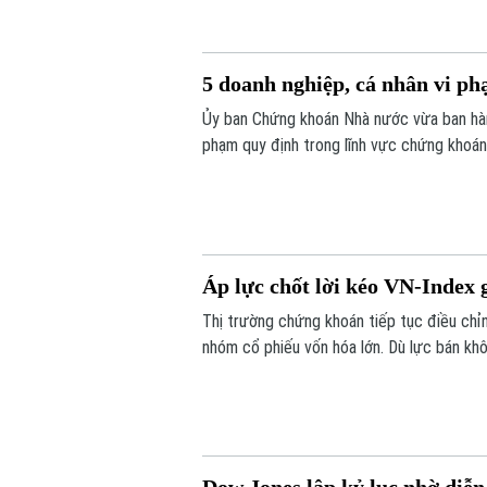
5 doanh nghiệp, cá nhân vi ph
Ủy ban Chứng khoán Nhà nước vừa ban hành
phạm quy định trong lĩnh vực chứng khoán.
lên tới hơn 572 triệu đồng.
Áp lực chốt lời kéo VN-Index
Thị trường chứng khoán tiếp tục điều chỉnh
nhóm cổ phiếu vốn hóa lớn. Dù lực bán kh
hồi. Kết phiên, VN-Index giảm 11,68 điể
xuống mức 292,64 điểm.