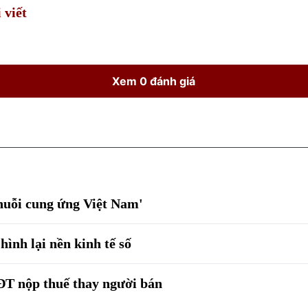
 viết
Xem 0 đánh giá
chuỗi cung ứng Việt Nam'
hình lại nền kinh tế số
ĐT nộp thuế thay người bán