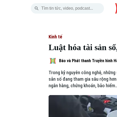
Thứ Sáu
THỜI SỰ
HÀ NỘI
THẾ GIỚI
07 Tháng 08, 2026
Hà Nội
Nhịp sống Hà Nộ
Tin tức
Kinh tế
Luật hóa tài sản số
Chính trị
Người Hà Nội
Quân s
Xã hội
Khoảnh khắc Hà 
Hồ sơ
Báo và Phát thanh Truyền hình H
Trong kỷ nguyên công nghệ, những sả
An ninh trật tự
Ẩm thực
Người V
sản số đang tham gia sâu rộng hơn v
ngân hàng, chứng khoán, bảo hiểm
Công nghệ
Skip Ad