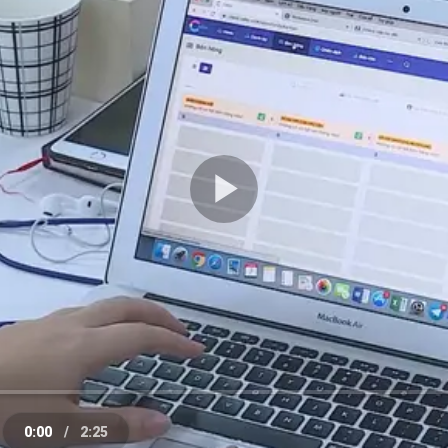
Play
Video
0:00
/
2:25
e