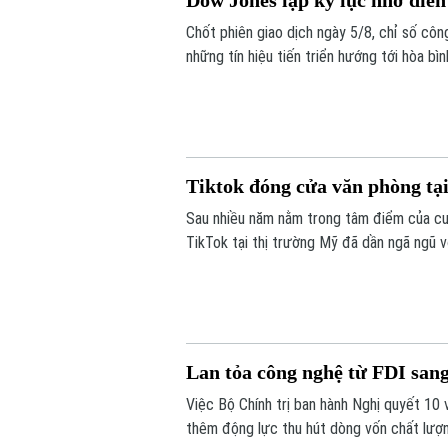
Dow Jones lập kỷ lục nhờ diễn
Chốt phiên giao dịch ngày 5/8, chỉ số cô
những tín hiệu tiến triển hướng tới hòa bì
bớt áp lực lạm phát toàn cầu.
Tiktok đóng cửa văn phòng tạ
Sau nhiều năm nằm trong tâm điểm của cu
TikTok tại thị trường Mỹ đã dần ngã ngũ v
động và đáp ứng các yêu cầu khắt khe về 
tái cấu trúc, bao gồm việc đóng cửa các 
Lan tỏa công nghệ từ FDI san
Việc Bộ Chính trị ban hành Nghị quyết 10
thêm động lực thu hút dòng vốn chất lượ