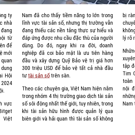
Current
Duration
ông ty
Nam đã cho thấy tiềm năng to lớn trong
bị rà
Time
ác nhà
lĩnh vực tài sản số, nhưng thị trường vẫn
chuy
 đang
đang thiếu các nền tảng thực sự hiểu và
không
ội từ
đáp ứng được nhu cầu đặc thù của người
lý rõ
iên để
dùng. Do đó, ngay khi ra đời, doanh
Nhữn
hệ mới
nghiệp đã coi bảo mật là ưu tiên hàng
xuyê
ơ quan
đầu và xây dựng Quỹ Bảo vệ trị giá hơn
tập đ
i dung
300 triệu USD để bảo vệ tất cả nhà đầu
Tim C
i Hội
tư
tài sản số
trên sàn.
toàn
 2024
Theo các chuyên gia, Việt Nam hiện nằm
nội 
ội.
trong nhóm 4 thị trường giao dịch tài sản
những
nh vực
số sôi động nhất thế giới, tuy nhiên, trong
Nam t
Bitget
khi tài sản hữu hình được quản lý qua
 Việt
biên giới và hải quan thì tài sản số không