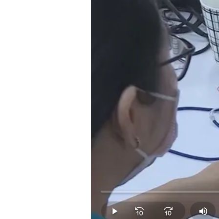
Loaded
:
0.00%
Play
Mut