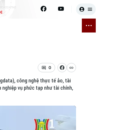
I
E
THỂ THAO
GIẢI TRÍ
ĐÃ PHÁT SÓNG
Bóng đá
Tin tức
ỡng
Quần vợt
Sao
sức khỏe
Golf
Điện ảnh
0
igdata), công nghệ thực tế ảo, tài
Thời trang
n nghiệp vụ phức tạp như tài chính,
Âm nhạc