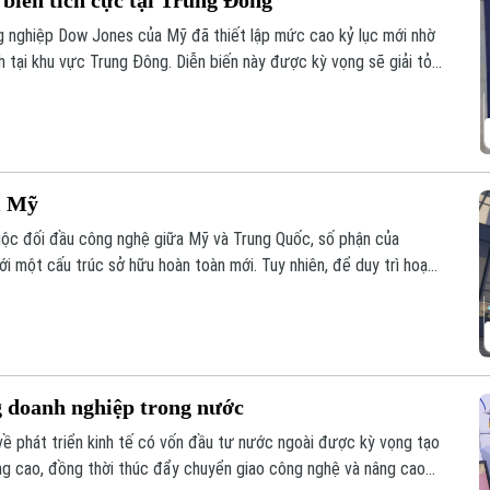
 biến tích cực tại Trung Đông
ng nghiệp Dow Jones của Mỹ đã thiết lập mức cao kỷ lục mới nhờ
nh tại khu vực Trung Đông. Diễn biến này được kỳ vọng sẽ giải tỏa
i Mỹ
ộc đối đầu công nghệ giữa Mỹ và Trung Quốc, số phận của
ới một cấu trúc sở hữu hoàn toàn mới. Tuy nhiên, để duy trì hoạt
an ninh quốc gia, nền tảng này đang phải đối mặt với những đợt
văn phòng quan trọng và cắt giảm hàng loạt nhân sự.
g doanh nghiệp trong nước
 về phát triển kinh tế có vốn đầu tư nước ngoài được kỳ vọng tạo
ng cao, đồng thời thúc đẩy chuyển giao công nghệ và nâng cao