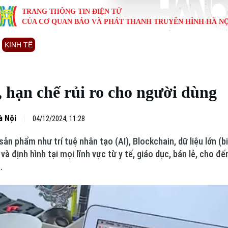
TRANG THÔNG TIN ĐIỆN TỬ
CỦA CƠ QUAN BÁO VÀ PHÁT THANH TRUYỀN HÌNH HÀ NỘ
KINH TẾ
NHÀ ĐẤT
TÀU VÀ XE
GIÁO DỤC
VĂN HÓA
SỨC KHỎ
i
Tin tức
Tin tức
Ô tô
Tin tức
Tin tức
Y tế
, hạn chế rủi ro cho người dùng
ự
Cafe sáng
Đầu tư
Tàu
Tuyển sinh
Làng nghề
Dinh dư
Nội
Tài chính Ngân hàng
Căn hộ
Xe máy
Hướng nghiệp
Di tích
Tư vấn 
à Nội
04/12/2024, 11:28
n phẩm như trí tuệ nhân tạo (AI), Blockchain, dữ liệu lớn (b
iệt 4 phương
Doanh nghiệp
Đất đai
Thị trường
à định hình tại mọi lĩnh vực từ y tế, giáo dục, bán lẻ, cho đế
…
Kinh nghiệm
Đánh giá