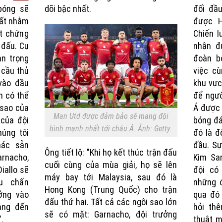
bóng sẽ
dõi bậc nhất.
đối đầu
hất nhằm
được H
t chứng
Chiến 
 đấu. Cụ
nhận đ
an trọng
đoàn b
 cầu thủ
việc c
 vào đầu
khu vực
n có thể
để ngư
 sao của
Á được
Man Utd được đảm bảo sẽ mang đội
 của đội
bóng đá
hình mạnh nhất tới châu Á. Ảnh: Getty.
húng tôi
đó là 
hác sẵn
đầu. Sự
Ông tiết lộ: "Khi họ kết thúc trận đấu
rnacho,
Kim Sa
cuối cùng của mùa giải, họ sẽ lên
iallo sẽ
đội có
máy bay tới Malaysia, sau đó là
u chấn
những đ
Hong Kong (Trung Quốc) cho trận
ởng vào
qua đó
đấu thứ hai. Tất cả các ngôi sao lớn
ang đến
hỏi th
sẽ có mặt: Garnacho, đội trưởng
.
thuật m