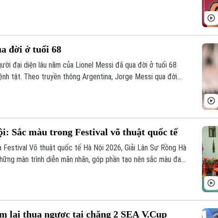
mảnh ghép quan trọng trong kế hoạch của HLV Mikel Arteta.
a đời ở tuổi 68
ười đại diện lâu năm của Lionel Messi đã qua đời ở tuổi 68
bệnh tật. Theo truyền thông Argentina, Jorge Messi qua đời
ệnh viện ở Rosario, quê nhà của gia đình.
: Sắc màu trong Festival võ thuật quốc tế
 Festival Võ thuật quốc tế Hà Nội 2026, Giải Lân Sư Rồng Hà
ững màn trình diễn mãn nhãn, góp phần tạo nên sắc màu đa
ủa Thủ đô.
m lại thua ngược tại chặng 2 SEA V.Cup