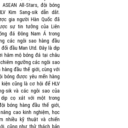
 ASEAN All-Stars, đội bóng
LV Kim Sang-sik dẫn dắt.
lược gia người Hàn Quốc đã
ược sự tin tưởng của Liên
óng đá Đông Nam Á trong
ùng các ngôi sao hàng đầu
 đối đầu Man Utd. Đây là dịp
ời hâm mộ bóng đá tại châu
 chiêm ngưỡng các ngôi sao
 hàng đầu thế giới, cùng với
đội bóng được yêu mến hàng
 kiện cũng là cơ hội để HLV
ng-sik và các ngôi sao của
 dịp cọ xát với một trong
ội bóng hàng đầu thế giới,
 nâng cao kinh nghiệm, học
êm nhiều kỹ thuật và chiến
ới, cũng như thử thách bản