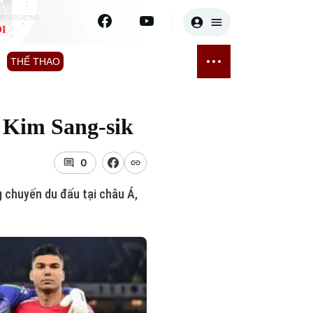
I
E
THỂ THAO
GIẢI TRÍ
ĐÃ PHÁT SÓNG
Bóng đá
Tin tức
 Kim Sang-sik
ỡng
Quần vợt
Sao
sức khỏe
Golf
Điện ảnh
0
 chuyến du đấu tại châu Á,
Thời trang
Âm nhạc