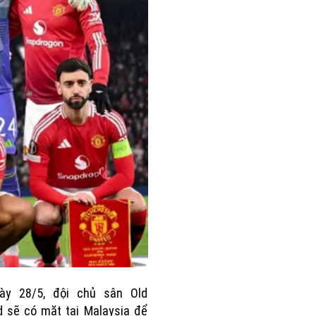
ày 28/5, đội chủ sân Old
d sẽ có mặt tại Malaysia để