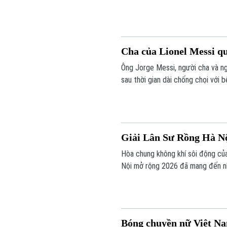
thêm một mùa, qua đó trở thành 
Cha của Lionel Messi qu
Ông Jorge Messi, người cha và ng
sau thời gian dài chống chọi với 
vào khoảng 22h ngày 7/8 tại một b
Giải Lân Sư Rồng Hà Nội
Hòa chung không khí sôi động của
Nội mở rộng 2026 đã mang đến nh
dạng cho ngày hội võ thuật lớn c
Bóng chuyền nữ Việt Na