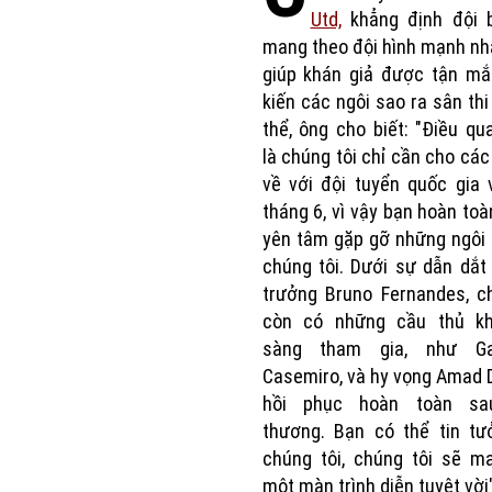
Utd,
khẳng định đội 
mang theo đội hình mạnh n
giúp khán giả được tận mắ
kiến các ngôi sao ra sân thi
thể, ông cho biết: "Điều qu
là chúng tôi chỉ cần cho các
về với đội tuyển quốc gia
tháng 6, vì vậy bạn hoàn toà
yên tâm gặp gỡ những ngôi
chúng tôi. Dưới sự dẫn dắt
trưởng Bruno Fernandes, c
còn có những cầu thủ k
sàng tham gia, như Ga
Casemiro, và hy vọng Amad D
hồi phục hoàn toàn sa
thương. Bạn có thể tin tư
chúng tôi, chúng tôi sẽ m
một màn trình diễn tuyệt vời"