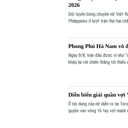
2026
Đội tuyển bóng chuyền nữ Việt Nam
Philippines ở lượt trận thứ hai 
đầu thuận lợi khi giành chiến thắn
Phong Phú Hà Nam vô đị
Ngày 8/8, trận đấu được ví như “
khép lại với chiến thắng tối thi
cao là Hà Nội.
Diễn biến giải quần vợ
Ở nội dung của nữ diễn ra tại Tor
quyền vào vòng 16 tay vợt mạnh n
giống số 30) đã tạo nên bất ngờ l