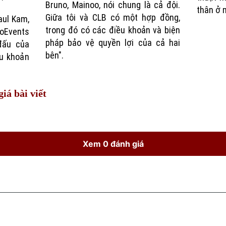
Bruno, Mainoo, nói chung là cả đội.
thân ở 
Giữa tôi và CLB có một hợp đồng,
aul Kam,
trong đó có các điều khoản và biện
oEvents
pháp bảo vệ quyền lợi của cả hai
đấu của
bên".
ều khoản
iá bài viết
Xem 0 đánh giá