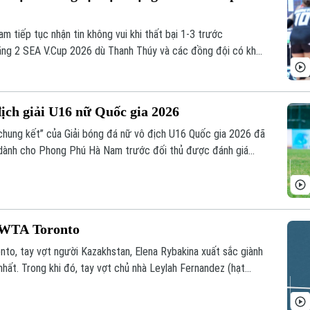
 tiếp tục nhận tin không vui khi thất bại 1-3 trước
chặng 2 SEA V.Cup 2026 dù Thanh Thúy và các đồng đội có khởi
g ở set đấu đầu tiên.
ch giải U16 nữ Quốc gia 2026
chung kết” của Giải bóng đá nữ vô địch U16 Quốc gia 2026 đã
ểu dành cho Phong Phú Hà Nam trước đối thủ được đánh giá
t WTA Toronto
onto, tay vợt người Kazakhstan, Elena Rybakina xuất sắc giành
hất. Trong khi đó, tay vợt chủ nhà Leylah Fernandez (hạt
ớn khi đánh bại hạt giống số 5 người Nga, Mirra Andreeva.