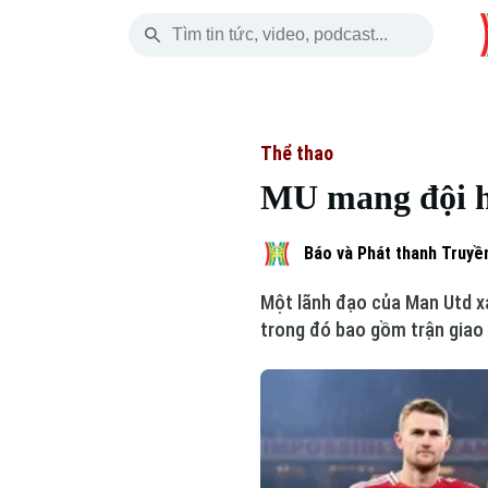
Chủ Nhật
THỜI SỰ
HÀ NỘI
THẾ GIỚI
09 Tháng 08, 2026
Hà Nội
Nhịp sống Hà Nộ
Tin tức
Thể thao
MU mang đội h
Chính trị
Người Hà Nội
Quân s
Xã hội
Khoảnh khắc Hà 
Hồ sơ
Báo và Phát thanh Truyền
Một lãnh đạo của Man Utd x
An ninh trật tự
Ẩm thực
Người V
trong đó bao gồm trận giao 
Công nghệ