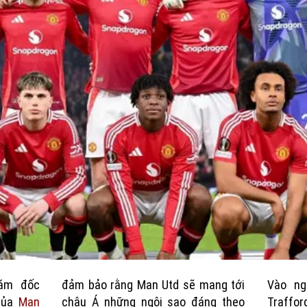
iám đốc
đảm bảo rằng Man Utd sẽ mang tới
Vào ng
của
Man
châu Á những ngôi sao đáng theo
Traffor