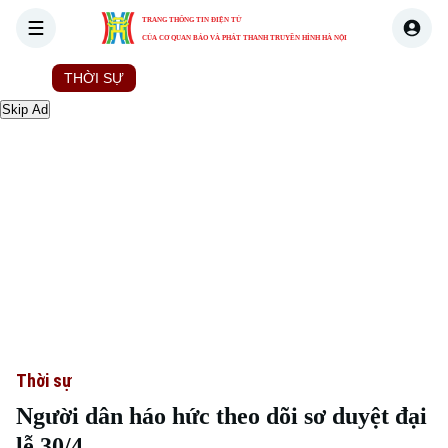
TRANG THÔNG TIN ĐIỆN TỬ
CỦA CƠ QUAN BÁO VÀ PHÁT THANH TRUYỀN HÌNH HÀ NỘI
THỜI SỰ
HÀ NỘI
THẾ GIỚI
KINH TẾ
NHÀ ĐẤT
Skip Ad
Thời sự
Người dân háo hức theo dõi sơ duyệt đại
lễ 30/4