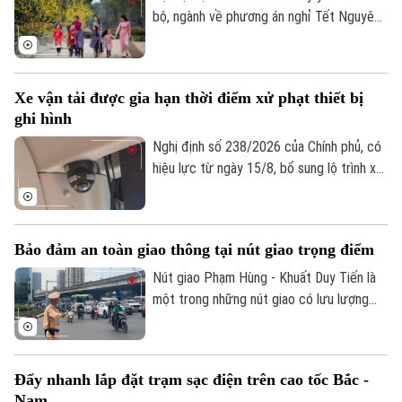
tình trạng ùn tắc đã tồn tại trong thời
bộ, ngành về phương án nghỉ Tết Nguyên
gian dài, đồng thời nâng cao hiệu quả khai
đán Đinh Mùi 2027. Theo đó, cơ quan
thác, bảo đảm an ninh, an toàn hàng
soạn thảo đề xuất hai phương án nghỉ Tết,
không.
với thời gian nghỉ liên tục lần lượt là 7
Xe vận tải được gia hạn thời điểm xử phạt thiết bị
ngày hoặc 10 ngày.
ghi hình
Nghị định số 238/2026 của Chính phủ, có
hiệu lực từ ngày 15/8, bổ sung lộ trình xử
phạt đối với các vi phạm liên quan đến
thiết bị ghi nhận hình ảnh trên xe kinh
doanh vận tải. Theo đó, doanh nghiệp và
Bảo đảm an toàn giao thông tại nút giao trọng điểm
chủ phương tiện sẽ có thêm thời gian
chuẩn bị trước khi các quy định xử phạt
Nút giao Phạm Hùng - Khuất Duy Tiến là
chính thức được áp dụng.
một trong những nút giao có lưu lượng
phương tiện lớn nhất khu vực cửa ngõ
phía Tây của Thủ đô. Cơ quan Báo và Phát
thanh, Truyền hình Hà Nội sẽ cập nhật
Đẩy nhanh lắp đặt trạm sạc điện trên cao tốc Bắc -
thông tin chi tiết về tình hình và công tác
Nam