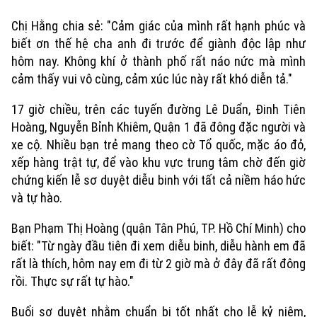
Chị Hằng chia sẻ: "Cảm giác của mình rất hạnh phúc và
biết ơn thế hệ cha anh đi trước để giành độc lập như
hôm nay. Không khí ở thành phố rất náo nức mà mình
cảm thấy vui vô cùng, cảm xúc lúc này rất khó diễn tả."
17 giờ chiều, trên các tuyến đường Lê Duẩn, Đinh Tiên
Hoàng, Nguyễn Bỉnh Khiêm, Quận 1 đã đông đặc người và
xe cộ. Nhiều bạn trẻ mang theo cờ Tổ quốc, mặc áo đỏ,
xếp hàng trật tự, để vào khu vực trung tâm chờ đến giờ
chứng kiến lễ sơ duyệt diễu binh với tất cả niềm háo hức
và tự hào.
Xu hướng
Bạn Phạm Thị Hoàng (quận Tân Phú, TP. Hồ Chí Minh) cho
biết: "Từ ngày đầu tiên đi xem diễu binh, diễu hành em đã
rất là thích, hôm nay em đi từ 2 giờ mà ở đây đã rất đông
rồi. Thực sự rất tự hào."
Buổi sơ duyệt nhằm chuẩn bị tốt nhất cho lễ kỷ niệm,