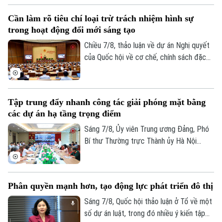
Cần làm rõ tiêu chí loại trừ trách nhiệm hình sự
trong hoạt động đổi mới sáng tạo
Chiều 7/8, thảo luận về dự án Nghị quyết
của Quốc hội về cơ chế, chính sách đặc
thù để xử lý vi phạm pháp luật liên quan
đến kinh tế nhà nước, kinh tế tư nhân và
ứng dụng khoa học, công nghệ, đổi mới
Tập trung đẩy nhanh công tác giải phóng mặt bằng
sáng tạo, chuyển đổi số, các đại biểu tập
các dự án hạ tầng trọng điểm
trung làm rõ trách nhiệm của người đứng
Bản quyền thuộc về Cơ quan Báo và Phát thanh Truyền hình Hà Nội Giấy
đầu và cơ chế loại trừ trách nhiệm hình sự
Sáng 7/8, Ủy viên Trung ương Đảng, Phó
phép số: Số 63/GP-TTDT, cấp ngày 10/05/2023
trong những trường hợp phát sinh rủi ro
Bí thư Thường trực Thành ủy Hà Nội
khách quan.
Nguyễn Trọng Đông, Trưởng ban Chỉ đạo
TRANG THÔNG TIN ĐIỆN TỬ
giải phóng mặt bằng các dự án đầu tư
CỦA CƠ QUAN BÁO VÀ PHÁT THANH TRUYỀN HÌNH HÀ NỘI
trên địa bàn thành phố Hà Nội chủ trì hội
Phân quyền mạnh hơn, tạo động lực phát triển đô thị
nghị Ban Chỉ đạo nhằm rà soát, đánh giá
Số 3-5 Huỳnh Thúc Kháng-Phường Láng-Hà Nội
tiến độ công tác giải phóng mặt bằng
Sáng 7/8, Quốc hội thảo luận ở Tổ về một
Giám đốc: VŨ MINH TUẤN
triển khai các dự án, công trình trọng
số dự án luật, trong đó nhiều ý kiến tập