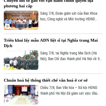
Chuyển đổi số gắn với vận hành chính quyền địa
nhiều người dân và doanh nghiệp đã sớm
phương hai cấp
đồng thuận, bàn giao đất để thực hiện
siêu dự án 162.000 tỷ đồng này.
Sáng 7/8, Đoàn giám sát của Ban Khoa
học, Công nghệ và Môi trường HĐND
thành phố Hà Nội giám sát tình hình thực
hiện công tác chuyển đổi số trên địa bàn
xã Quang Minh giai đoạn 2025-2026.
Triển khai lấy mẫu ADN liệt sĩ tại Nghĩa trang Mai
Dịch
Sáng 7/8, tại Nghĩa trang Mai Dịch (Hà
Nội), Ban Chỉ đạo thành phố Hà Nội về tìm
kiếm, quy tập và xác định danh tính hài
cốt liệt sĩ trang trọng tổ chức Lễ dâng
hương tưởng niệm và chính thức triển
Chuẩn hoá hệ thống thiết chế văn hoá ở cơ sở
khai công tác lấy mẫu hài cốt liệt sĩ chưa
xác định được thông tin để phục vụ giám
Chiều 7/8, Ban Văn hóa – Xã hội HĐND
định ADN.
thành phố Hà Nội đã giám sát việc đầu
tư, khai thác các thiết chế văn hóa, thể
thao trên địa bàn phường Kiến Hưng.