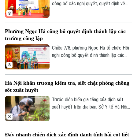
công bố các nghị quyết, quyết định về
Thời trang
sắp xếp, tổ chức lại các cơ sở giáo dục
công lập và thành lập tổ chức cơ sở Đảng
Âm nhạc
tại các đơn vị này. Với 9 trường thuộc
Phường Ngọc Hà công bố quyết định thành lập các
diện sắp xếp được tổ chức lại thành bốn
trường công lập
trường, phường Hoàng Mai đã đạt tỷ lệ
giảm 55%, vượt yêu cầu Ủy ban nhân dân
Chiều 7/8, phường Ngọc Hà tổ chức Hội
thành phố Hà Nội đề ra.
nghị công bố quyết định thành lập các
trường mầm non, tiểu học, THCS công lập
và công tác sắp xếp cán bộ trên địa bàn
phường.
Hà Nội khẩn trương kiểm tra, siết chặt phòng chống
sốt xuất huyết
Trước diễn biến gia tăng của dịch sốt
xuất huyết trên địa bàn, Sở Y tế Hà Nội
vừa ban hành công văn khẩn yêu cầu các
xã, phường tăng cường triển khai các biện
pháp phòng, chống dịch. Ngành y tế cũng
Đẩy nhanh chiến dịch xác định danh tính hài cốt liệt
sẽ thành lập các đoàn kiểm tra, giám sát