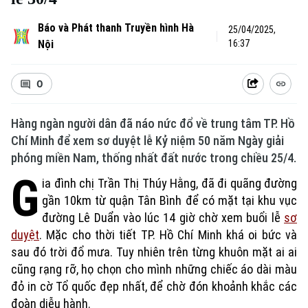
Báo và Phát thanh Truyền hình Hà
25/04/2025,
Nội
16:37
0
Hàng ngàn người dân đã náo nức đổ về trung tâm TP. Hồ
Chí Minh để xem sơ duyệt lễ Kỷ niệm 50 năm Ngày giải
phóng miền Nam, thống nhất đất nước trong chiều 25/4.
G
ia đình chị Trần Thị Thúy Hằng, đã đi quãng đường
gần 10km từ quận Tân Bình để có mặt tại khu vục
đường Lê Duẩn vào lúc 14 giờ chờ xem buổi lễ
sơ
duyệt
. Mặc cho thời tiết TP. Hồ Chí Minh khá oi bức và
sau đó trời đổ mưa. Tuy nhiên trên từng khuôn mặt ai ai
cũng rạng rỡ, họ chọn cho mình những chiếc áo dài màu
đỏ in cờ Tổ quốc đẹp nhất, để chờ đón khoảnh khắc các
đoàn diễu hành.