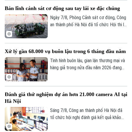
nếp và đạt được nhiều kết quả tích cực.
Bản lĩnh cảnh sát cơ động sau tay lái xe đặc chủng
Ngày 7/8, Phòng Cảnh sát cơ động, Công
an thành phố Hà Nội đã tổ chức Hội thi lái
xe giỏi thực hành kỹ chiến thuật trên
Theo dõi Hà Nội On
phương tiện đặc chủng. Đây là sân chơi
để những tay lái thép thể hiện bản lĩnh, kỹ
Xử lý gần 68.000 vụ buôn lậu trong 6 tháng đầu năm
năng xử lý tình huống phức tạp, khẳng
định sức mạnh cơ động, sẵn sàng chiến
Tình hình buôn lậu, gian lận thương mại và
đấu.
hàng giả trong nửa đầu năm 2026 đang
có nhiều diễn biến hết sức phức tạp trên
tất cả các tuyến. Báo cáo từ Ban Chỉ đạo
389 quốc gia cho thấy, trong 6 tháng đầu
Đánh giá thử nghiệm dự án hơn 21.000 camera AI tại
năm, lực lượng chức năng cả nước đã
Hà Nội
phát hiện và xử lý gần 68.000 vụ vi phạm,
tăng hơn 36% so với cùng kỳ năm ngoái.
Sáng 7/8, Công an thành phố Hà Nội đã
tổ chức hội nghị đánh giá kết quả khảo
sát và thử nghiệm hệ thống hơn 21.000
camera AI. Đây là dự án hạ tầng kỹ thuật