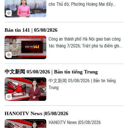
cho Thủ đô; Phường Hoàng Mai đẩy
nhanh làm sạch dữ liệu đất đai; Houthi
tuyên bố tấn công tàu Ả Rập Xê Út ở Biển
Đỏ... là những tin đáng chú ý trong
Bản tin 141 | 05/08/2026
chương trình thời sự 23h00 hôm nay.
Công an thành phố Hà Nội giao ban công
Liên hệ đường dây nóng (bấm để gọi)
tác tháng 7/2026; Triệt phá tụ điểm ghi
lô, đề tại phường Hoàng Liệt; Công an xã
Tòa soạn
Tòa soạn
Ô Diên bắt đối tượng tàng trữ trái phép
0865.116.699 (hotline)
0865.116.699
chất ma túy... là những thông tin đáng chú
中文新闻 05/08/2026 | Bản tin tiếng Trung
ý trong Bản tin 141 hôm nay.
中文新闻 05/08/2026 | Bản tin tiếng
Trung
HANOITV News |05/08/2026
HANOITV News |05/08/2026