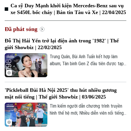
Ca sỹ Duy Mạnh khởi kiện Mercedes-Benz sau vụ
xe S450L bốc cháy | Bản tin Tàu và Xe | 22/04/2025
Đã phát sóng
Đỗ Thị Hải Yến trở lại điện ảnh trong '1982' | Thế
giới Showbiz | 22/02/2025
Trung Quân, Bùi Anh Tuấn kết hợp làm
album; Tân binh Gen Z đầu tiên được tạp
chí Anh khen ngợi; “1982” - bộ phim điện
ảnh sau 10 năm của Nguyễn Hoàng Điệp;...
là những thông tin đáng chú ý trong bản
'Pickleball Đài Hà Nội 2025' thu hút nhiều gương
tin Thế giới Showbiz hôm nay.
mặt nổi tiếng | Thế giới Showbiz | 03/06/2025
Tìm kiếm người dẫn chương trình truyền
hình thế hệ mới; Nhiều diễn viên nổi tiếng
tham gia giải "Pickleball Đài Hà Nội 2025";
Sắc hoa trong "Hà Nội 12 mùa hoa";... là