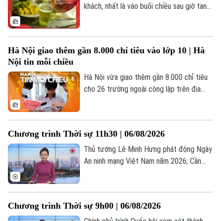
khách, nhất là vào buổi chiều sau giờ tan
tầm.
Theo dõi Hà Nội On
Hà Nội giao thêm gần 8.000 chỉ tiêu vào lớp 10 | Hà
Nội tin mỗi chiều
Hà Nội vừa giao thêm gần 8.000 chỉ tiêu
cho 26 trường ngoài công lập trên địa
bàn thành phố.
Chương trình Thời sự 11h30 | 06/08/2026
Thủ tướng Lê Minh Hưng phát động Ngày
An ninh mạng Việt Nam năm 2026; Cần
thể hiện rõ đường Vành đai 5 là dự án
mang tính liên kết vùng; Mỹ âm thầm xúc
tiến đàm phán cho Ukraine sản xuất
Chương trình Thời sự 9h00 | 06/08/2026
Patriot;... là một số nội dung đáng chú ý
trong chương trình hôm nay.