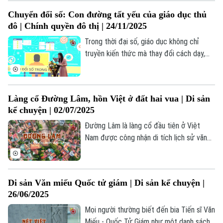
những thông tin đáng chú ý trong bản tin
Chuyển đổi số: Con đường tất yếu của giáo dục thủ
Thế giới Showbiz hôm nay.
đô | Chính quyền đô thị | 24/11/2025
Trong thời đại số, giáo dục không chỉ
truyền kiến thức mà thay đổi cách dạy,
học và quản lý. Tại Hà Nội, chuyển đổi số
trở thành cần thiết để nâng cao hiệu quả,
rút ngắn khoảng cách và đáp ứng phát
Làng cổ Đường Lâm, hồn Việt ở đất hai vua | Di sản
triển.
Chuyên mục
kể chuyện | 02/07/2025
Thời sự
Đường Lâm là làng cổ đầu tiên ở Việt
Nam được công nhận di tích lịch sử văn
hóa cấp quốc gia (năm 2005). Nơi đây là
Hà Nội
Hà Nội
"đất hai vua" gắn liền với giai thoại về
những người anh hùng dựng nước; nơi có
Chính trị
Nhịp sống Hà Nội
Thế giới
Di sản Văn miếu Quốc tử giám | Di sản kể chuyện |
nhiều di tích chứa đựng nhiều giá trị kiến
26/06/2025
trúc, nghệ thuật.
Xã hội
Người Hà Nội
Tin tức
Mọi người thường biết đến bia Tiến sĩ Văn
Kinh tế
An ninh trật tự
Miếu - Quốc Tử Giám như một danh sách