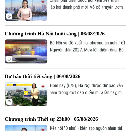
Chính phủ trình Quốc hội xem xét thành
lập hai thành phố mới; Võ cổ truyền ươm
mầm trong môi trường học đường Thủ
đô; Ukraine cảnh báo cạn kiệt tên lửa
phòng không trước mùa đông... là một số
Chương trình Hà Nội buổi sáng | 06/08/2026
nội dung đáng chú ý trong chương trình
hôm nay.
Bộ Nội vụ đề xuất hai phương án nghỉ Tết
Nguyên đán 2027; Mưa lớn diện rộng, Bộ
Công thương yêu cầu không để thiếu
hàng thiết yếu; Chè Hà Nội – Món ngon
giải nhiệt ngày hè... là một số nội dung
Dự báo thời tiết sáng | 06/08/2026
đáng chú ý trong chương trình hôm nay.
Hôm nay (6/8), Hà Nội được dự báo vẫn
nằm trong đợt cao điểm mưa lần này, mưa
xuất hiện vào nhiều khoảng thời gian trong
ngày. Sáng sớm trời nhiều mây, mưa giông
vẫn đang diễn ra ở nhiều khu vực, nhiệt độ
Chương trình Thời sự 23h00 | 05/08/2026
lúc này khoảng 25-26 độ. Độ ẩm khá cao,
khoảng 95%.
Kết nối "3 nhà" - kiến tạo nguồn nhân tài