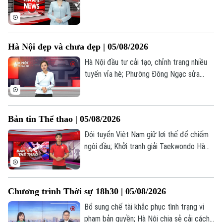
Hà Nội đẹp và chưa đẹp | 05/08/2026
Hà Nội đầu tư cải tạo, chỉnh trang nhiều
tuyến vỉa hè; Phường Đông Ngạc sửa
chữa, cải tạo đường Nguyễn Đình Tứ;
Đường Thanh Bình tiềm ẩn nguy cơ tai nạn
giao thông... là nội dung đáng chú ý trong
Bản tin Thể thao | 05/08/2026
bản tin hôm nay.
Đội tuyển Việt Nam giữ lợi thế để chiếm
ngôi đầu; Khởi tranh giải Taekwondo Hà
Nội mở rộng; Xu hướng tích hợp không
gian vận động tại các khu vực công
cộng... là những thông tin đáng chú ý
Chương trình Thời sự 18h30 | 05/08/2026
trong Bản tin Thể thao hôm nay.
Bổ sung chế tài khắc phục tình trạng vi
phạm bản quyền; Hà Nội chia sẻ cải cách