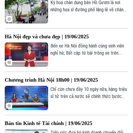
Ký hoạ chân dung bên Hồ Gươm là nơi
Golf
Sao
những họa sĩ đường phố lặng lẽ vẽ chân
dung du khách bằng cảm xúc và nét bút
Điện ảnh
giản dị, giữa không gian cổ kính và nhịp
sống rộn ràng.
Thời trang
Hà Nội đẹp và chưa đẹp | 19/06/2025
Bến xe Hà Nội đồng hành cùng sinh viên
Âm nhạc
nghỉ hè; Bất cập từ bãi trông xe trên
đường Nguyễn Ngọc Vũ; Hai hồ nước sâu
không biển cảnh báo, gây mất an toàn... là
những nội dung đáng chú ý trong bản tin
Chương trình Hà Nội 18h00 | 19/06/2025
hôm nay.
Chỉ còn chưa đầy 10 ngày nữa, hàng triệu
sĩ tử trên cả nước sẽ chính thức bước
vào Kỳ thi tốt nghiệp THPT - một cột
mốc quan trọng trên hành trình học tập
của các em.
Bản tin Kinh tế Tài chính | 19/06/2025
Tiếp sức đưa hộ kinh doanh chuyển đổi