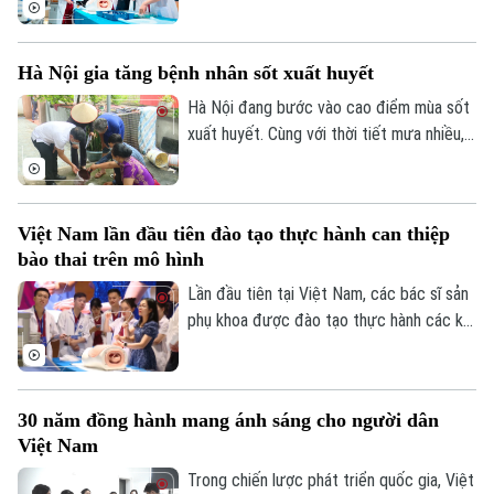
hiện đại và cũng là thông điệp được các
chuyên gia trong nước và quốc tế nhấn
Hà Nội gia tăng bệnh nhân sốt xuất huyết
mạnh tại Hội thảo quốc tế "Y học bào
thai: Từ chẩn đoán trước sinh đến điều trị
Hà Nội đang bước vào cao điểm mùa sốt
can thiệp bào thai đa chuyên ngành", diễn
xuất huyết. Cùng với thời tiết mưa nhiều,
ra chiều 7/8 tại Hà Nội.
Theo dõi Hà Nội On
việc học sinh, sinh viên trở lại Thủ đô
chuẩn bị năm học mới khiến nguy cơ dịch
bệnh gia tăng nếu mỗi gia đình và cộng
Việt Nam lần đầu tiên đào tạo thực hành can thiệp
đồng không chủ động thực hiện các biện
bào thai trên mô hình
pháp phòng, chống.
Lần đầu tiên tại Việt Nam, các bác sĩ sản
phụ khoa được đào tạo thực hành các kỹ
thuật can thiệp bào thai trên hệ thống mô
hình mô phỏng hiện đại dưới sự hướng dẫn
trực tiếp của các chuyên gia hàng đầu
30 năm đồng hành mang ánh sáng cho người dân
thế giới. Hoạt động diễn ra trong khuôn
Việt Nam
khổ Hội thảo Quốc tế về Y học bào thai
2026.
Trong chiến lược phát triển quốc gia, Việt