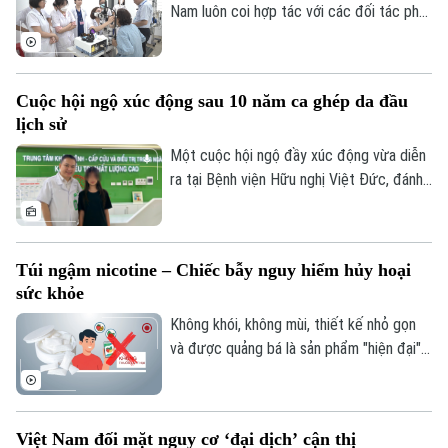
Nam luôn coi hợp tác với các đối tác phát
triển là một nguồn lực quan trọng để nâng
cao chất lượng dịch vụ y tế và bảo đảm
mọi người dân được tiếp cận chăm sóc
Cuộc hội ngộ xúc động sau 10 năm ca ghép da đầu
sức khỏe công bằng, bền vững. Trong lĩnh
lịch sử
vực chăm sóc mắt và phòng chống mù
lòa, Orbis - tổ chức phi chính phủ quốc tế
Một cuộc hội ngộ đầy xúc động vừa diễn
- đã đồng hành với ngành mắt Việt Nam
ra tại Bệnh viện Hữu nghị Việt Đức, đánh
suốt 30 năm.
dấu mốc 10 năm sau ca vi phẫu ghép da
đầu lịch sử cho một bệnh nhi mới 2 tuổi.
Túi ngậm nicotine – Chiếc bẫy nguy hiểm hủy hoại
sức khỏe
Không khói, không mùi, thiết kế nhỏ gọn
và được quảng bá là sản phẩm "hiện đại",
túi ngậm nicotine đang xuất hiện ngày
càng nhiều trên thị trường. Tuy nhiên,
đằng sau vẻ ngoài tưởng như vô hại ấy là
Việt Nam đối mặt nguy cơ ‘đại dịch’ cận thị
những cảnh báo về nguy cơ gây nghiện