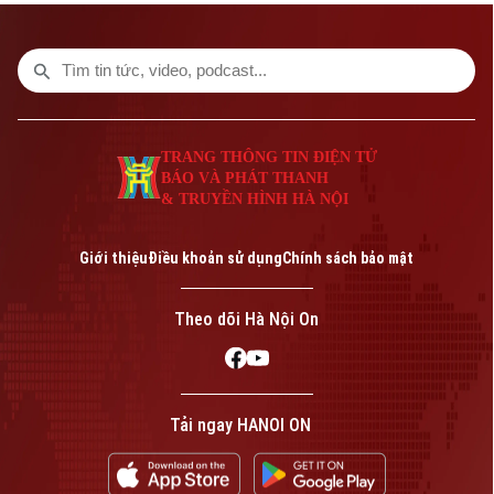
khuyến cáo, khám phụ khoa định kỳ giúp
phát hiện sớm nhiều bệnh lý, điều trị kịp
thời và bảo vệ sức khỏe lâu dài.
TRANG THÔNG TIN ĐIỆN TỬ
BÁO VÀ PHÁT THANH
& TRUYỀN HÌNH HÀ NỘI
Giới thiệu
Điều khoản sử dụng
Chính sách bảo mật
Theo dõi Hà Nội On
Tải ngay HANOI ON