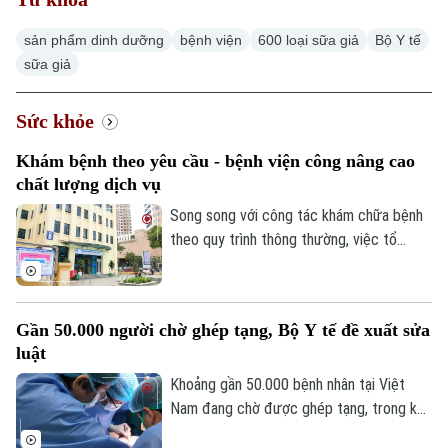
sản phẩm dinh dưỡng
bệnh viện
600 loại sữa giả
Bộ Y tế
sữa giả
Sức khỏe
Chuyên mục
Khám bệnh theo yêu cầu - bệnh viện công nâng cao
Thời sự
chất lượng dịch vụ
Song song với công tác khám chữa bệnh
Hà Nội
Hà Nội
theo quy trình thông thường, việc tổ
chức khám bệnh ngoài giờ, khám bệnh
Chính trị
Nhịp sống Hà Nội
Thế giới
theo yêu cầu đã tạo thêm lựa chọn, tăng
cơ hội để người dân có thể tiếp cận dịch
Xã hội
Người Hà Nội
Gần 50.000 người chờ ghép tạng, Bộ Y tế đề xuất sửa
vụ khám bệnh tại bệnh viện công với thời
Tin tức
Kinh tế
luật
gian chủ động hơn và hiệu quả tối ưu hơn.
An ninh trật tự
Khoảnh khắc Hà Nội
Quân sự
Khoảng gần 50.000 bệnh nhân tại Việt
Tin tức
Nhà đất
Công nghệ
Nam đang chờ được ghép tạng, trong khi
Ẩm thực
Hồ sơ
nguồn tạng hiến vẫn chưa đáp ứng nhu
Cafe sáng