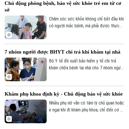
Chủ động phòng bệnh, bảo vệ sức khỏe trẻ em từ cơ
biểu chỉ đạo tại buổi lễ.
Giám đốc: NGUYỄN THANH LIÊM
sở
Phó Giám đốc: Nguyễn Kim Khiêm, Nguyễn Minh Đức, Nguyễn Thành Lợi
Chăm sóc sức khỏe không chỉ bắt đầu khi
có người mắc bệnh, mà phải được thực
hiện ngay từ công tác phòng ngừa. Tại xã
Phúc Lộc, cùng với chương trình khám
sức khỏe miễn phí cho trẻ dưới 6 tuổi, địa
7 nhóm người được BHYT chi trả khi khám tại nhà
phương đang đồng thời triển khai nhiều
biện pháp phòng, chống dịch bệnh, góp
Bộ Y tế đề xuất bảo hiểm y tế chi trả
phần xây dựng môi trường sống an toàn
khám chữa bệnh tại nhà cho 7 nhóm người
cho người dân.
khó tiếp cận cơ sở y tế, đồng thời mở
rộng thanh toán với khám từ xa và y học
gia đình. Điểm đáng chú ý là lần đầu tiên
Khám phụ khoa định kỳ - Chủ động bảo vệ sức khỏe
quỹ bảo hiểm y tế được đề xuất chi trả
chi phí khám chữa bệnh tại nhà cho nhiều
Nhiều phụ nữ vẫn có tâm lý chủ quan hoặc
nhóm người bệnh không thể, hoặc rất khó
e ngại khi đi khám phụ khoa, chỉ đến cơ sở
đến cơ sở y tế.
y tế khi các triệu chứng đã kéo dài hoặc
ảnh hưởng đến sinh hoạt. Các bác sĩ