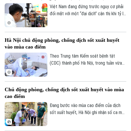
cực mạnh, những hệ lụy với sức khỏe và
Việt Nam đang đứng trước nguy cơ phải
thách thức mới đối với công tác quản lý.
đối mặt với một “đại dịch” cận thị khi tỷ lệ
trẻ em và thanh thiếu niên mắc tật khúc
xạ ngày càng gia tăng. Đây là cảnh báo
được các chuyên gia đưa ra tại hội thảo
Hà Nội chủ động phòng, chống dịch sốt xuất huyết
“Giải pháp nâng cao thị lực trong thời đại
vào mùa cao điểm
số” được báo Nhân dân tổ chức.
Theo Trung tâm Kiểm soát bệnh tật
(CDC) thành phố Hà Nội, trong tuần vừa
qua, số ca mắc sốt xuất huyết trên địa
bàn tăng nhanh do thời tiết mưa nhiều, độ
ẩm cao tạo điều kiện thuận lợi cho muỗi
Chủ động phòng, chống dịch sốt xuất huyết vào mùa
truyền bệnh phát triển.
cao điểm
Đang bước vào mùa cao điểm của dịch
sốt xuất huyết, Hà Nội ghi nhận số ca mắc
có xu hướng gia tăng qua từng tuần.
Trước diễn biến này, cùng với sự vào cuộc
Liên hệ đường dây nóng (bấm để gọi)