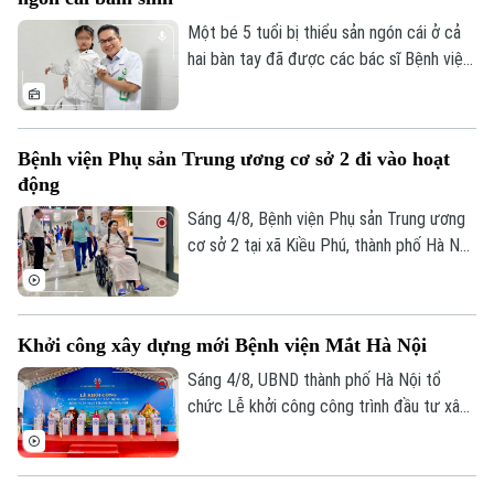
phép màu đã thực sự xảy ra sau hành
trình vượt 1.000 km xuyên đêm.
Một bé 5 tuổi bị thiểu sản ngón cái ở cả
hai bàn tay đã được các bác sĩ Bệnh viện
Hữu nghị Việt Đức thực hiện phẫu thuật
"cái hóa" - chuyển ngón trỏ thành ngón cái
mới. Sau ca mổ đầu tiên, trẻ đã có thể
Bệnh viện Phụ sản Trung ương cơ sở 2 đi vào hoạt
cầm bút, dùng đũa và tự chăm sóc bản
động
thân, mở ra hy vọng phục hồi chức năng
cho những trường hợp dị tật ngón cái
Sáng 4/8, Bệnh viện Phụ sản Trung ương
bẩm sinh nặng.
cơ sở 2 tại xã Kiều Phú, thành phố Hà Nội
chính thức đi vào hoạt động. Ngay từ
sáng sớm, rất đông người dân đã đến
đăng ký khám và sử dụng các dịch vụ y
Bản quyền thuộc về Cơ quan Báo và Phát thanh Truyền hình Hà Nội Giấy
Khởi công xây dựng mới Bệnh viện Mắt Hà Nội
tế.
phép số: Số 63/GP-TTDT, cấp ngày 10/05/2023
Sáng 4/8, UBND thành phố Hà Nội tổ
TRANG THÔNG TIN ĐIỆN TỬ
chức Lễ khởi công công trình đầu tư xây
dựng mới Bệnh viện Mắt Hà Nội tại
CỦA CƠ QUAN BÁO VÀ PHÁT THANH TRUYỀN HÌNH HÀ NỘI
phường Phú Lương. Phó Chủ tịch UBND
Số 3-5 Huỳnh Thúc Kháng-Phường Láng-Hà Nội
thành phố Vũ Thu Hà tham dự và phát