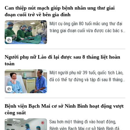
của ngành y tế, việc chủ động phòng bệnh
Tòa soạn
Tòa soạn
Can thiệp nút mạch giúp bệnh nhân ung thư giai
ngay từ mỗi gia đình, mỗi khu dân cư
đoạn cuối trở về bên gia đình
được xem là giải pháp quan trọng để ngăn
0865.116.699 (hotline)
0865.116.699
chặn dịch lây lan.
Một cụ ông gần 80 tuổi mắc ung thư đại
tràng giai đoạn cuối vừa được các bác sĩ
Bệnh viện Thanh Nhàn can thiệp nút mạch
cầm máu thành công, giúp kiểm soát biến
chứng nguy kịch và trở về nhà trong
Người phụ nữ Lào đi lại được sau 8 tháng liệt hoàn
những ngày cuối đời.
toàn
Một người phụ nữ 39 tuổi, quốc tịch Lào,
đã có thể tự đứng và tập đi sau 8 tháng
liệt hoàn toàn hai chân nhờ ca vi phẫu giải
ép tủy cổ thành công tại Bệnh viện Bạch
Mai.
Bệnh viện Bạch Mai cơ sở Ninh Bình hoạt động vượt
công suất
Sau hơn một tháng đi vào hoạt động,
Bệnh viện Bạch Mai cơ sở Ninh Bình đã