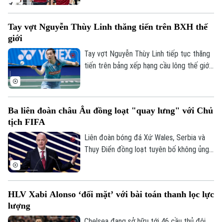
chuẩn bị cho lượt trận cuối bảng A
ASEAN Cup 2026 gặp Campuchia.
Tay vợt Nguyễn Thùy Linh thăng tiến trên BXH thế
giới
Tay vợt Nguyễn Thùy Linh tiếp tục thăng
tiến trên bảng xếp hạng cầu lông thế giới
sau hành trình ấn tượng tại Taipei Open
2026. Đây hứa hẹn là cú hích quan trọng
để tay vợt nữ số một Việt Nam tự tin
Ba liên đoàn châu Âu đồng loạt "quay lưng" với Chủ
chinh phục Korea Masters.
tịch FIFA
Liên đoàn bóng đá Xứ Wales, Serbia và
Thụy Điển đồng loạt tuyên bố không ủng
hộ Gianni Infantino tái đắc cử Chủ tịch
FIFA, khiến cuộc khủng hoảng quyền lực
tại cơ quan bóng đá thế giới tiếp tục leo
HLV Xabi Alonso ‘đối mặt’ với bài toán thanh lọc lực
thang.
lượng
Chelsea đang sở hữu tới 46 cầu thủ đội