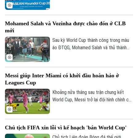
Campuchia.
khuôn khổ lượt cuối vòng bảng ASEAN
Cup 2026. Sáng 6/8, hai đội cũng đã có
cuộc họp báo để chia sẻ thông tin trước
Mohamed Salah và Vozinha được chào đón ở CLB
trận.
mới
Sau kỳ World Cup thành công trong màu
áo ĐTQG, Mohamed Salah và thủ thành
Vozinha vừa có bến đỗ mới và đều được
Theo dõi Hà Nội On
các CĐV chào đón như những người hùng.
Messi giúp Inter Miami có khởi đầu hoàn hảo ở
Leagues Cup
Khoảng nửa tháng sau trận chung kết
World Cup, Messi trở lại đội hình chính của
Inter Miami; anh lập tức ghi bàn với cú
đúp và 1 kiến tạo để vượt mốc 920 bàn
trong sự nghiệp, trong trận thắng San
Chủ tịch FIFA xin lỗi vì kế hoạch 'bán World Cup'
Luis (Mexico) tỷ số 4-2 vào sáng nay.
Chủ tịch Liên đoàn Bóng đá thế giới