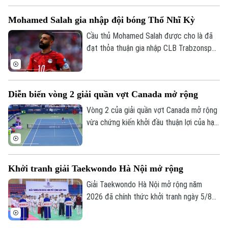
Mohamed Salah gia nhập đội bóng Thổ Nhĩ Kỳ
Cầu thủ Mohamed Salah được cho là đã
đạt thỏa thuận gia nhập CLB Trabzonspor
theo dạng chuyển nhượng tự do sau khi
chia tay Liverpool vào cuối mùa giải
2025/26.
Diễn biến vòng 2 giải quần vợt Canada mở rộng
Vòng 2 của giải quần vợt Canada mở rộng
vừa chứng kiến khởi đầu thuận lợi của hạt
giống số 1 Aryna Sabalenka.
Khởi tranh giải Taekwondo Hà Nội mở rộng
Giải Taekwondo Hà Nội mở rộng năm
2026 đã chính thức khởi tranh ngày 5/8
tại Hà Nội. Đây là một trong những hoạt
động thể thao có ý nghĩa trong khuôn khổ