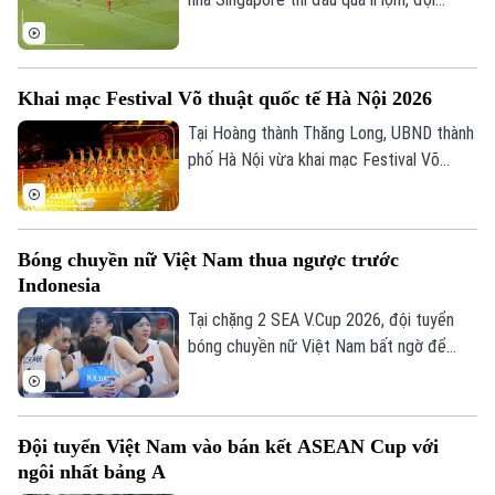
tuyển Indonesia dù có bàn dẫn trước
nhưng chung cuộc vẫn bị cầm chân. Kết
quả này là không đủ để giúp đội bóng xứ
Khai mạc Festival Võ thuật quốc tế Hà Nội 2026
vạn đảo vào bán kết.
Tại Hoàng thành Thăng Long, UBND thành
phố Hà Nội vừa khai mạc Festival Võ
thuật quốc tế Hà Nội 2026 với chủ đề
“Hào khí Thăng Long - Tinh hoa võ Việt”.
Bóng chuyền nữ Việt Nam thua ngược trước
Indonesia
Tại chặng 2 SEA V.Cup 2026, đội tuyển
Chuyên mục
bóng chuyền nữ Việt Nam bất ngờ để
thua trước Indonesia. Đoàn quân của HLV
Thời sự
Ngọc Hoa dẫn trước 2-0 với thế trận, lối
chơi áp đảo. Nhưng rồi họ đánh mất chính
Hà Nội
Đội tuyển Việt Nam vào bán kết ASEAN Cup với
Hà Nội
mình ở những set tiếp theo.
ngôi nhất bảng A
Chính trị