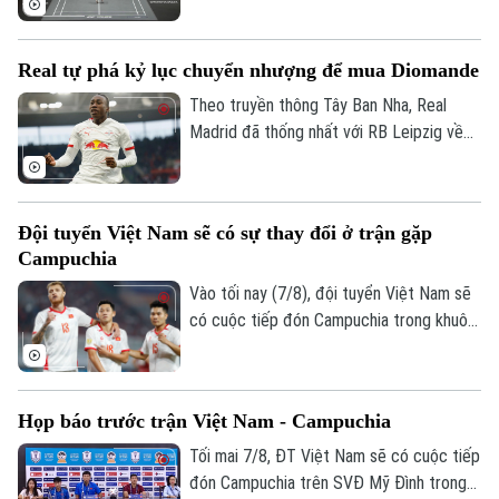
đó, các tay vợt Việt Nam sẽ phải đối mặt
với những thử thách cực đại ngay từ
Real tự phá kỷ lục chuyển nhượng để mua Diomande
vòng 1.
Theo truyền thông Tây Ban Nha, Real
Madrid đã thống nhất với RB Leipzig về
phí chuyển nhượng. Trong đó có 144,5
triệu USD trả trước và 11,5 triệu USD phụ
phí, trở thành bản hợp đồng kỷ lục của
Đội tuyển Việt Nam sẽ có sự thay đổi ở trận gặp
CLB.
Campuchia
Vào tối nay (7/8), đội tuyển Việt Nam sẽ
có cuộc tiếp đón Campuchia trong khuôn
khổ lượt trận cuối cùng vòng bảng ASEAN
Cup 2026. Ở buổi họp báo trước trận vào
ngày 6/8, HLV Kim Sang Sik đã tiết lộ sẽ
Họp báo trước trận Việt Nam - Campuchia
có những sự điều chỉnh một số vị trí
trong đội hình đội tuyển Việt Nam, nhưng
Tối mai 7/8, ĐT Việt Nam sẽ có cuộc tiếp
vẫn hướng tới chiến thắng trước
đón Campuchia trên SVĐ Mỹ Đình trong