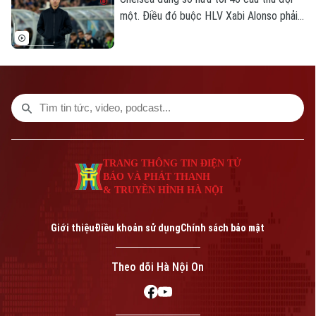
một. Điều đó buộc HLV Xabi Alonso phải
sớm thanh lọc lực lượng trước mùa giải
mới.
TRANG THÔNG TIN ĐIỆN TỬ
BÁO VÀ PHÁT THANH
& TRUYỀN HÌNH HÀ NỘI
Giới thiệu
Điều khoản sử dụng
Chính sách bảo mật
Theo dõi Hà Nội On