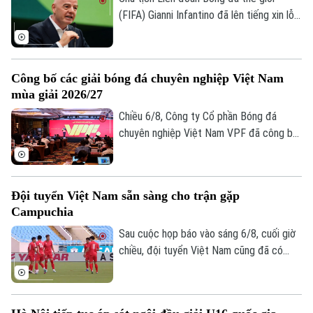
(FIFA) Gianni Infantino đã lên tiếng xin lỗi
về nỗ lực bị chỉ trích là đáng hổ thẹn
nhằm thương mại hóa World Cup, nhưng
kiên quyết không từ chức.
Công bố các giải bóng đá chuyên nghiệp Việt Nam
mùa giải 2026/27
Chiều 6/8, Công ty Cổ phần Bóng đá
chuyên nghiệp Việt Nam VPF đã công bố
các giải bóng đá chuyên nghiệp Việt Nam
mùa giải 2026/2027. Trong đó, được quan
tâm nhất là lễ bốc thăm và xếp lịch thi
Đội tuyển Việt Nam sẵn sàng cho trận gặp
đấu chính thức cho giải V.League 1 mùa
Campuchia
giải năm nay.
Sau cuộc họp báo vào sáng 6/8, cuối giờ
chiều, đội tuyển Việt Nam cũng đã có
buổi tập cuối trên SVĐ Quốc gia Mỹ Đình
để làm quen sân đấu chính thức. Tinh thần
của toàn đội đang lên cao sau trận thắng