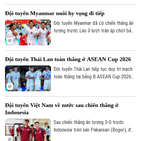
giải.
Đội tuyển Myanmar nuôi hy vọng đi tiếp
Đội tuyển Myanmar đã có chiến thắng ấn
Bản quyền thuộc về Cơ quan Báo và Phát thanh Truyền hình Hà Nội Giấy
tượng trước Lào ở lượt trận áp chót bảng
phép số: Số 63/GP-TTDT, cấp ngày 10/05/2023
B ASEAN Cup 2026 để tiếp tục nuôi hy
TRANG THÔNG TIN ĐIỆN TỬ
vọng giành vé vào bán kết.
CỦA CƠ QUAN BÁO VÀ PHÁT THANH TRUYỀN HÌNH HÀ NỘI
Đội tuyển Thái Lan toàn thắng ở ASEAN Cup 2026
Số 3-5 Huỳnh Thúc Kháng-Phường Láng-Hà Nội
Đội tuyển Thái Lan tiếp tục duy trì mạch
Giám đốc: VŨ MINH TUẤN
toàn thắng tại bảng B ASEAN Cup 2026
khi vượt qua Philippines trong trận đấu
Phó Giám đốc: Nguyễn Kim Khiêm, Nguyễn Minh Đức, Nguyễn Thành Lợi
diễn ra tối 4/8.
Đội tuyển Việt Nam về nước sau chiến thắng ở
Indonesia
Sau chiến thắng ấn tượng 3-0 trước
Indonesia trên sân Pakansari (Bogor), đội
tuyển Việt Nam đã trở về Hà Nội để