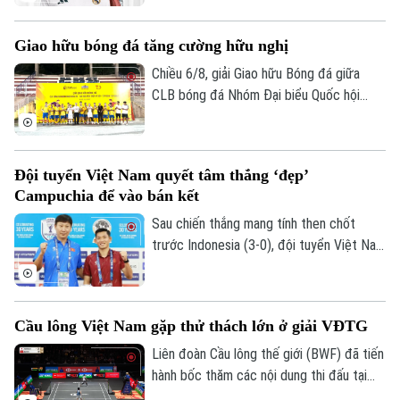
tới 140 triệu euro, bao gồm 125 triệu
euro phí chuyển nhượng cố định và 15
Giao hữu bóng đá tăng cường hữu nghị
triệu euro phụ phí tùy theo thành tích.
Chiều 6/8, giải Giao hữu Bóng đá giữa
CLB bóng đá Nhóm Đại biểu Quốc hội
khóa XVI, Đại học Bách khoa Hà Nội và
Tập đoàn T&T Group đã diễn ra trong
không khí sôi nổi, đoàn kết và thắm tình
Đội tuyển Việt Nam quyết tâm thắng ‘đẹp’
hữu nghị.
Campuchia để vào bán kết
Sau chiến thắng mang tính then chốt
trước Indonesia (3-0), đội tuyển Việt Nam
đặt một chân vào bán kết ASEAN Cup
2026. Thầy trò HLV Kim Sang Sik chỉ cần
một trận hòa là đi tiếp, nhưng họ muốn
Cầu lông Việt Nam gặp thử thách lớn ở giải VĐTG
làm nhiều hơn thế trước Campuchia, quyết
thắng đẹp đối thủ đã sớm bị loại để giành
Liên đoàn Cầu lông thế giới (BWF) đã tiến
ngôi nhất bảng.
hành bốc thăm các nội dung thi đấu tại
Giải cầu lông vô địch thế giới 2026. Trong