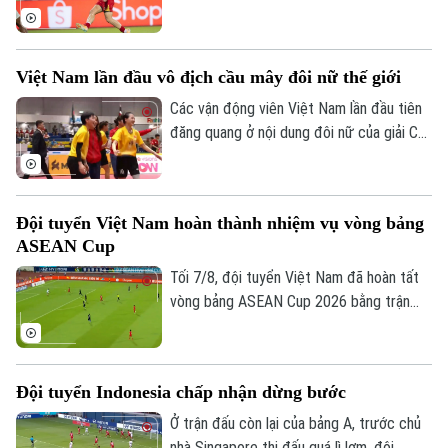
Đình Bắc tạm thời độc chiếm vị trí số 1
trong danh sách ghi bàn ASEAN Cup
2026.
Việt Nam lần đầu vô địch cầu mây đôi nữ thế giới
Các vận động viên Việt Nam lần đầu tiên
đăng quang ở nội dung đôi nữ của giải Cầu
mây vô địch thế giới diễn ra ở Thái Lan
ngày 7/8.
Đội tuyển Việt Nam hoàn thành nhiệm vụ vòng bảng
ASEAN Cup
Tối 7/8, đội tuyển Việt Nam đã hoàn tất
vòng bảng ASEAN Cup 2026 bằng trận
đấu tiếp đón Campuchia. Trong lần thứ 2
được thi đấu trên sân nhà từ đầu giải,
thầy trò huấn luyện viên Kim Sang Sik mới
Đội tuyển Indonesia chấp nhận dừng bước
có được niềm vui trọn vẹn ở Mỹ Đình.
Ở trận đấu còn lại của bảng A, trước chủ
nhà Singapore thi đấu quá lì lợm, đội