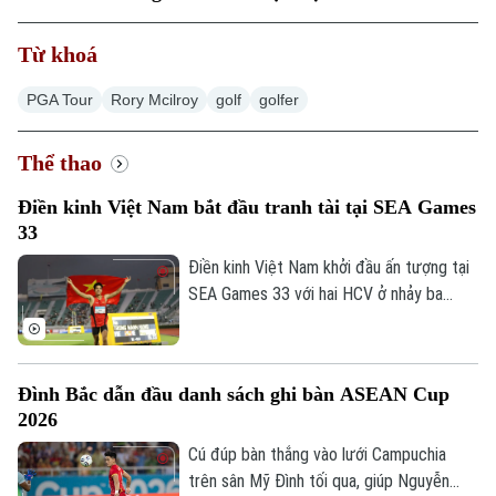
Từ khoá
PGA Tour
Rory Mcilroy
golf
golfer
Thể thao
Điền kinh Việt Nam bắt đầu tranh tài tại SEA Games
33
Điền kinh Việt Nam khởi đầu ấn tượng tại
SEA Games 33 với hai HCV ở nhảy ba
bước và 1.500 mét nữ, cùng hai tấm HCĐ
ở 1.500 mét nam và ném đĩa.
Đình Bắc dẫn đầu danh sách ghi bàn ASEAN Cup
2026
Cú đúp bàn thắng vào lưới Campuchia
trên sân Mỹ Đình tối qua, giúp Nguyễn