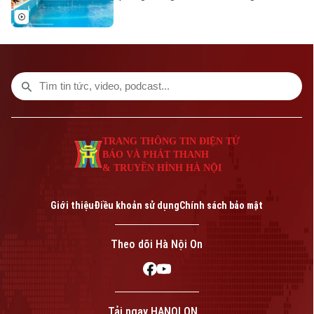
cơ động - Công an TP Hà Nội đã tổ chức
một chương trình tuyên truyền đặc biệt.
Hoạt động này không chỉ thiết thực bảo
vệ sự an toàn của trẻ nhỏ mà còn là minh
chứng sinh động cho phong trào thi đua
"Ba nhất", đặc biệt là tinh thần "gần dân
nhất" của lực lượng Công an Thủ đô.
TRANG THÔNG TIN ĐIỆN TỬ
BÁO VÀ PHÁT THANH
& TRUYỀN HÌNH HÀ NỘI
Giới thiệu
Điều khoản sử dụng
Chính sách bảo mật
Theo dõi Hà Nội On
Tải ngay HANOI ON