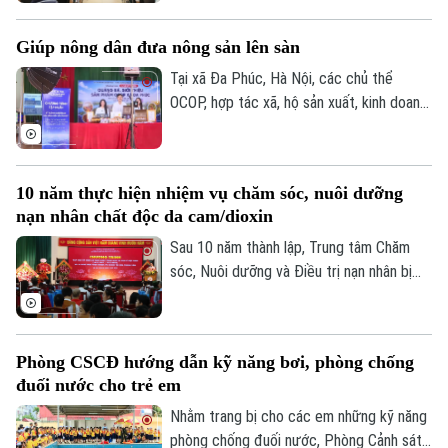
huấn, tuyên truyền, phổ biến Luật Thủ đô
phép số: Số 63/GP-TTDT, cấp ngày 10/05/2023
và các văn bản triển khai thi hành Luật
TRANG THÔNG TIN ĐIỆN TỬ
Giúp nông dân đưa nông sản lên sàn
cho cán bộ và người khuyết tật trên địa
CỦA CƠ QUAN BÁO VÀ PHÁT THANH TRUYỀN HÌNH HÀ NỘI
bàn.
Tại xã Đa Phúc, Hà Nội, các chủ thể
OCOP, hợp tác xã, hộ sản xuất, kinh doanh
Số 3-5 Huỳnh Thúc Kháng-Phường Láng-Hà Nội
được hướng dẫn kỹ năng livestream và
Giám đốc: VŨ MINH TUẤN
trực tiếp giới thiệu sản phẩm trên môi
trường số. Đây cũng là cách đưa chuyển
Phó Giám đốc: Nguyễn Kim Khiêm, Nguyễn Minh Đức, Nguyễn Thành Lợi
10 năm thực hiện nhiệm vụ chăm sóc, nuôi dưỡng
đổi số đến gần hơn với hoạt động sản
nạn nhân chất độc da cam/dioxin
xuất, kinh doanh của người dân.
Sau 10 năm thành lập, Trung tâm Chăm
sóc, Nuôi dưỡng và Điều trị nạn nhân bị
nhiễm chất độc da cam/dioxin thành phố
Hà Nội trực thuộc Sở Nội Vụ Hà Nội đã
trở thành điểm tựa cho hàng trăm nạn
Phòng CSCĐ hướng dẫn kỹ năng bơi, phòng chống
nhân và gia đình nạn nhân nhiễm chất độc
đuối nước cho trẻ em
da cam/dioxin trên địa bàn Thành phố.
Nhằm trang bị cho các em những kỹ năng
phòng chống đuối nước, Phòng Cảnh sát