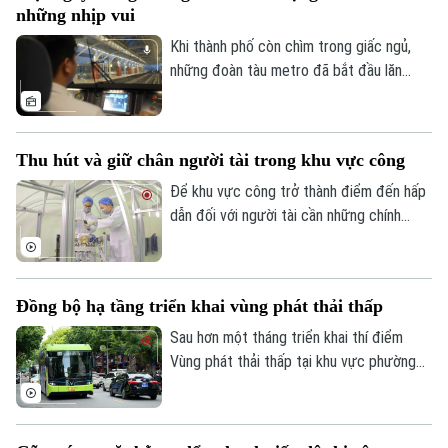
những nhịp vui
mới tư duy quy hoạch, Việt Nam cần hoàn
thiện thể chế, huy động nguồn lực và
Khi thành phố còn chìm trong giấc ngủ,
nâng cao năng lực quản trị đô thị.
những đoàn tàu metro đã bắt đầu lăn
bánh, nối những nhịp đầu tiên của một
ngày mới. Và phía sau mỗi chuyến tàu ấy là
những người lái tàu làm việc trong một
Thu hút và giữ chân người tài trong khu vực công
không gian rất đặc biệt - nơi mỗi thao tác
đều đòi hỏi sự chính xác, mỗi hành trình
Để khu vực công trở thành điểm đến hấp
cần sự tập trung cao độ và công nghệ
dẫn đối với người tài cần những chính
luôn hiện diện trong từng khoảnh khắc.
sách mang tính đột phá, hướng tới xây
dựng một hệ sinh thái thu hút, trọng dụng
và giữ chân nhân tài một cách thực chất,
Đồng bộ hạ tầng triển khai vùng phát thải thấp
tạo động lực nâng cao chất lượng nguồn
nhân lực và hiệu quả hoạt động của bộ
Sau hơn một tháng triển khai thí điểm
máy nhà nước.
Vùng phát thải thấp tại khu vực phường
Hoàn Kiếm, thành phố Hà Nội đang tiếp
tục hoàn thiện đồng bộ hạ tầng, cơ chế
chính sách và các giải pháp hỗ trợ, nhằm