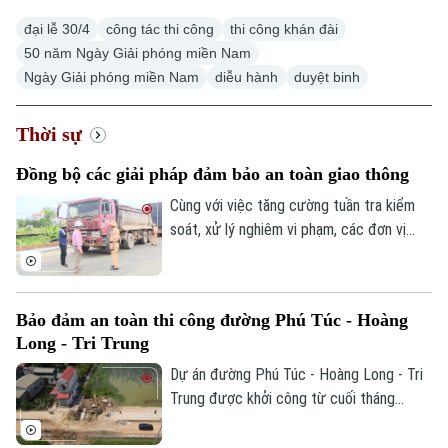
đại lễ 30/4
công tác thi công
thi công khán đài
50 năm Ngày Giải phóng miền Nam
Ngày Giải phóng miền Nam
diễu hành
duyệt binh
Thời sự
Đồng bộ các giải pháp đảm bảo an toàn giao thông
Cùng với việc tăng cường tuần tra kiểm
soát, xử lý nghiêm vi phạm, các đơn vị
thuộc Phòng CSGT đang đẩy mạnh tuyên
truyền pháp luật, yêu cầu các tổ chức, cá
nhân cam kết thực hiện nghiêm quy định
Bảo đảm an toàn thi công đường Phú Túc - Hoàng
của pháp luật nhằm đảm bảo ATGT trong
Long - Tri Trung
quá trình thực hiện các dự án cải tạo, mở
rộng đường giao thông.
Dự án đường Phú Túc - Hoàng Long - Tri
Trung được khởi công từ cuối tháng
11/2025, là tuyến đường huyết mạch, kết
Chuyên mục
nối nhiều khu dân cư trên địa bàn xã