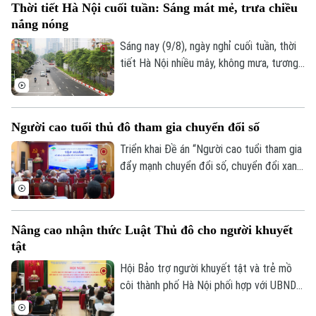
Thời tiết Hà Nội cuối tuần: Sáng mát mẻ, trưa chiều
tháng 4 đến tháng 6, Việt Nam đã tăng
nắng nóng
một bậc so với cùng kỳ năm ngoái, vươn
lên vị trí thứ tư trong nhóm những điểm
Sáng nay (9/8), ngày nghỉ cuối tuần, thời
đến châu Á được tìm kiếm nhiều nhất.
tiết Hà Nội nhiều mây, không mưa, tương
đối dễ chịu, thuận lợi cho người dân Thủ
đô tập thể dục, dạo phố hay tham gia các
hoạt động ngoài trời.
Người cao tuổi thủ đô tham gia chuyển đổi số
Triển khai Đề án “Người cao tuổi tham gia
đẩy mạnh chuyển đổi số, chuyển đổi xanh,
khởi nghiệp và tạo việc làm”, sáng 8/8, Hội
Người cao tuổi thành phố đã tổ chức Hội
nghị tập huấn chuyển đổi số cho cán bộ,
Nâng cao nhận thức Luật Thủ đô cho người khuyết
hội viên người cao tuổi trên địa bàn một
tật
số phường.
Hội Bảo trợ người khuyết tật và trẻ mồ
côi thành phố Hà Nội phối hợp với UBND
phường Vĩnh Tuy tổ chức hội nghị tập
Bản quyền thuộc về Cơ quan Báo và Phát thanh Truyền hình Hà Nội Giấy