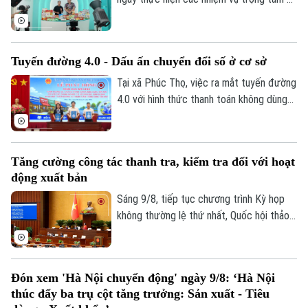
chuyển đổi số, địa phương đang hỗ trợ
doanh nghiệp đưa sản phẩm lên các nền
tảng trực tuyến, mở rộng khả năng tiếp
Tuyến đường 4.0 - Dấu ấn chuyển đổi số ở cơ sở
cận thị trường.
Tại xã Phúc Thọ, việc ra mắt tuyến đường
4.0 với hình thức thanh toán không dùng
tiền mặt là dấu mốc quan trọng, góp phần
xây dựng môi trường kinh doanh văn minh,
hiện đại, thúc đẩy phát triển kinh tế số
Tăng cường công tác thanh tra, kiểm tra đối với hoạt
ngay từ cơ sở.
động xuất bản
Sáng 9/8, tiếp tục chương trình Kỳ họp
không thường lệ thứ nhất, Quốc hội thảo
luận ở hội trường về dự án Luật sửa đổi,
bổ sung một số điều của Luật Xuất bản.
Đón xem 'Hà Nội chuyển động' ngày 9/8: ‘Hà Nội
thúc đẩy ba trụ cột tăng trưởng: Sản xuất - Tiêu