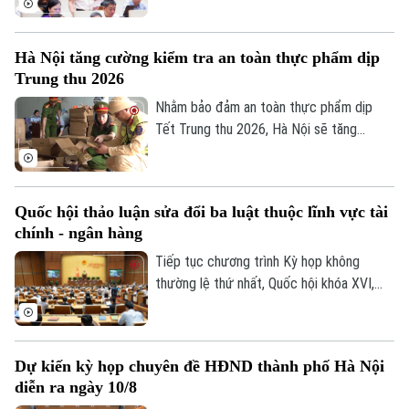
thể tại hội trường để cho ý kiến đối với
dự án Luật sửa đổi, bổ sung một số điều
Hà Nội tăng cường kiểm tra an toàn thực phẩm dịp
của Luật Ngân hàng Nhà nước Việt Nam,
Trung thu 2026
Luật Phòng, chống rửa tiền và Luật Các
tổ chức tín dụng.
Nhằm bảo đảm an toàn thực phẩm dịp
Tết Trung thu 2026, Hà Nội sẽ tăng
cường kiểm tra, đặc biệt đối với các cơ
Liên hệ đường dây nóng (bấm để gọi)
sở sản xuất, kinh doanh bánh Trung thu và
Tòa soạn
Tòa soạn
xử lý nghiêm hàng giả, hàng lậu, hàng
Quốc hội thảo luận sửa đổi ba luật thuộc lĩnh vực tài
không rõ nguồn gốc.
0865.116.699 (hotline)
0865.116.699
chính - ngân hàng
Tiếp tục chương trình Kỳ họp không
thường lệ thứ nhất, Quốc hội khóa XVI,
hôm nay (9/8), Quốc hội họp phiên toàn
thể ở hội trường để cho ý kiến đối với
một số dự án luật thuộc lĩnh vực tài chính
Dự kiến kỳ họp chuyên đề HĐND thành phố Hà Nội
- ngân hàng, xuất bản và tư pháp.
diễn ra ngày 10/8