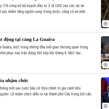
y 7/8 công bố kế hoạch đầu tư 3 tỷ USD vào các dự án
t pin, nhằm tăng nguồn cung trong nước, củng cố an ninh
huỗi cung ứng từ Trung Quốc.
t động tại cảng La Guaira
a Guaira, một trong những đầu mối giao thương quan trọng
khôi phục sau trận động đất kép hồi tháng 6. Một tàu
 được ghi nhận đang dỡ hàng tại cảng này hôm 7/8.
ia nhậm chức
hống mới sau cuộc bầu cử đưa chính trị gia cánh hữu
quyền. Lễ nhậm chức diễn ra tại thành phố Cali trong bối cảnh
 một dấu mốc chưa từng có trong lịch sử chính trị nước này.