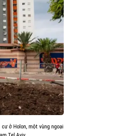
 cư ở Holon, một vùng ngoại
am Tel Aviv.