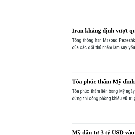
Iran khẳng định vượt qu
Tổng thống Iran Masoud Pezeshki
của các đối thủ nhằm làm suy yế
bố được đưa ra trong bối cảnh xun
Tòa phúc thẩm Mỹ đình 
Tòa phúc thẩm liên bang Mỹ ngày
dừng thi công phòng khiêu vũ trị 
đáng kể đối với kế hoạch cải tạo
câu hỏi về giới hạn quyền hạn của
Mỹ đầu tư 3 tỷ USD vào 