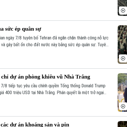
a sức ép quân sự
an ngày 7/8 tuyên bố Tehran đã ngăn chặn thành công nỗ lực
u và gây bất ổn cho đất nước này bằng sức ép quân sự. Tuyên
g đột giữa Iran với Mỹ và Israel vẫn tiếp diễn.
chỉ dự án phòng khiêu vũ Nhà Trắng
 7/8 tiếp tục yêu cầu chính quyền Tổng thống Donald Trump
giá 400 triệu USD tại Nhà Trắng. Phán quyết là một trở ngại
 quy mô lớn tại khu vực trung tâm của ông Trump và đặt ra
 Tổng thống.
các dự án khoáng sản và pin