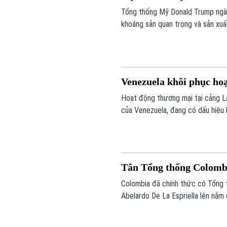
Tổng thống Mỹ Donald Trump ngà
khoáng sản quan trọng và sản xuấ
quốc gia và giảm phụ thuộc vào c
Venezuela khôi phục hoạ
Hoạt động thương mại tại cảng L
của Venezuela, đang có dấu hiệu 
container mang cờ Bồ Đào Nha đã
Tân Tổng thống Colomb
Colombia đã chính thức có Tổng t
Abelardo De La Espriella lên nắm 
an ninh được siết chặt, đánh dấu