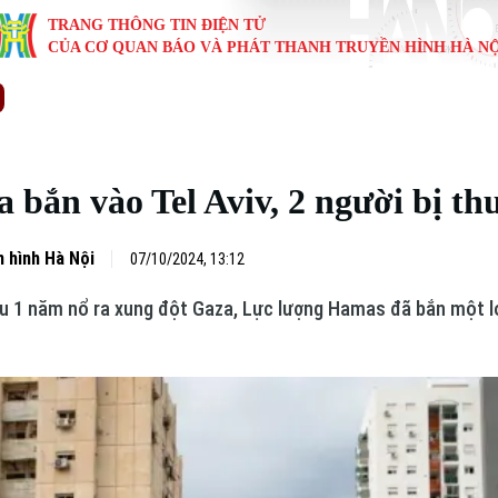
TRANG THÔNG TIN ĐIỆN TỬ
CỦA CƠ QUAN BÁO VÀ PHÁT THANH TRUYỀN HÌNH HÀ NỘ
KINH TẾ
NHÀ ĐẤT
TÀU VÀ XE
GIÁO DỤC
VĂN HÓA
SỨC KHỎ
i
Tin tức
Tin tức
Ô tô
Tin tức
Tin tức
Y tế
a bắn vào Tel Aviv, 2 người bị t
ự
Cafe sáng
Đầu tư
Tàu
Tuyển sinh
Làng nghề
Dinh dư
Nội
Tài chính Ngân hàng
Căn hộ
Xe máy
Hướng nghiệp
Di tích
Tư vấn 
 hình Hà Nội
07/10/2024, 13:12
u 1 năm nổ ra xung đột Gaza, Lực lượng Hamas đã bắn một loạ
iệt 4 phương
Doanh nghiệp
Đất đai
Thị trường
Kinh nghiệm
Đánh giá