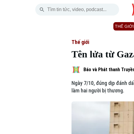
Chủ Nhật
THỜI SỰ
HÀ NỘI
THẾ GIỚI
09 Tháng 08, 2026
Hà Nội
Nhịp sống Hà Nộ
Tin tức
Thế giới
Tên lửa từ Gaz
Chính trị
Người Hà Nội
Quân s
Xã hội
Khoảnh khắc Hà 
Hồ sơ
Báo và Phát thanh Truyền
Ngày 7/10, đúng dịp đánh dấ
An ninh trật tự
Ẩm thực
Người V
làm hai người bị thương.
Công nghệ