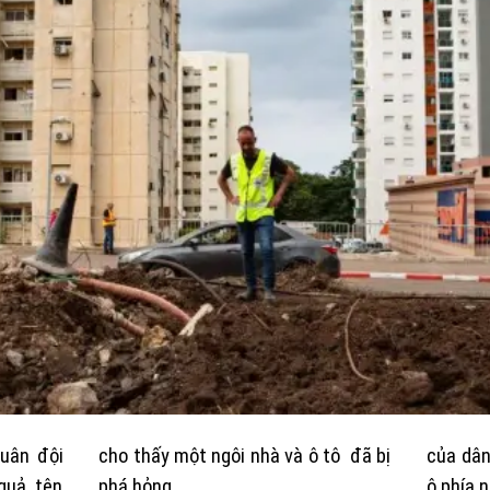
uân đội
cho thấy một ngôi nhà và ô tô đã bị
của dân
quả tên
phá hỏng.
ô phía n