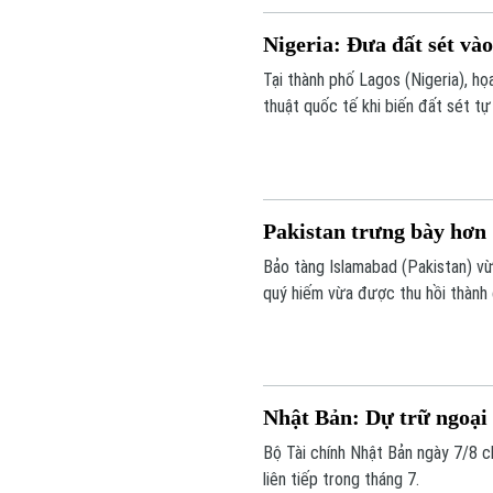
Nigeria: Đưa đất sét vào
Tại thành phố Lagos (Nigeria), họ
thuật quốc tế khi biến đất sét tự
không chỉ mở ra hướng đi mới cho
chất liệu bền vững.
Pakistan trưng bày hơn 
Bảo tàng Islamabad (Pakistan) vừ
quý hiếm vừa được thu hồi thành c
ấn quan trọng trong nỗ lực bảo tồ
chính phủ Pakistan.
Nhật Bản: Dự trữ ngoại 
Bộ Tài chính Nhật Bản ngày 7/8 c
liên tiếp trong tháng 7.