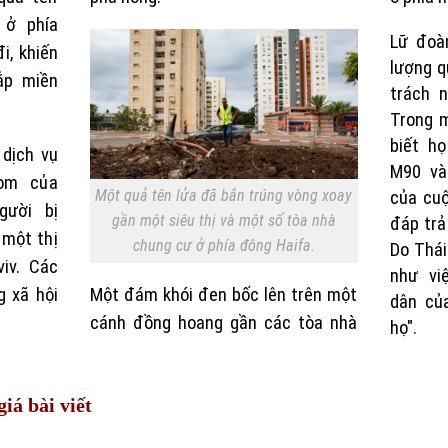
 ở phía
Lữ đoàn
, khiến
lượng 
ắp miền
trách 
Trong 
biết h
 dịch vụ
M90 và
om của
Một quả tên lửa đã bắn trúng vòng xoay
của cuộ
gười bị
gần một siêu thị và một số tòa nhà
đáp trả
 một thị
chung cư ở phía đông Haifa.
Do Thái
iv. Các
như việ
g xã hội
Một đám khói đen bốc lên trên một
dân củ
cánh đồng hoang gần các tòa nhà
họ".
iá bài viết