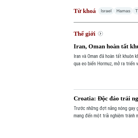
Từ khoá
Israel
Hamas
T
Thế giới
Iran, Oman hoàn tất kh
Iran và Oman đã hoàn tất khuôn k
qua eo biển Hormuz, mở ra triển 
hải chiến lược này.
Croatia: Độc đáo trải n
Trước những đợt nắng nóng gay g
mang đến một trải nghiệm tránh n
tại đây có thể trực tiếp cưỡi ngựa