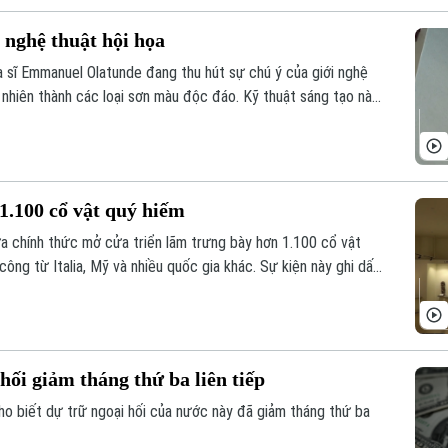
 nghệ thuật hội họa
a sĩ Emmanuel Olatunde đang thu hút sự chú ý của giới nghệ
 nhiên thành các loại sơn màu độc đáo. Kỹ thuật sáng tạo này
 nghệ thuật chân dung mà còn lan tỏa thông điệp về sử dụng
1.100 cổ vật quý hiếm
a chính thức mở cửa triển lãm trưng bày hơn 1.100 cổ vật
ông từ Italia, Mỹ và nhiều quốc gia khác. Sự kiện này ghi dấu
n và thu hồi các tài sản văn hóa bị buôn lậu trái phép của
hối giảm tháng thứ ba liên tiếp
ho biết dự trữ ngoại hối của nước này đã giảm tháng thứ ba