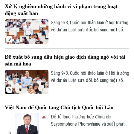
chức Đảng luôn chú trọng cung cấp
Xử lý nghiêm những hành vi vi phạm trong hoạt
nguồn thông tin chính thống, kịp thời tới
động xuất bản
đảng viên và nhân dân, bên cạnh đó, vai
trò của đội ngũ báo cáo viên, tuyên
Sáng 9/8, Quốc hội thảo luận ở hội trường
truyền viên có ý nghĩa quan trọng.
về dự án Luật sửa đổi, bổ sung một số
điều của Luật Xuất bản. Đại biểu Nguyễn
Thái Học cho rằng: Chỉ thị số 04 của Ban
Bí thư về tăng cường sự lãnh đạo của
Đề xuất bổ sung dấu hiệu giao dịch đáng ngờ với tài
Đảng đối với hoạt động xuất bản trong
sản mã hóa
tình hình mới nhấn mạnh phải tăng cường
công tác thanh tra, kiểm tra, kịp thời xử lý
Sáng 9/8, Quốc hội thảo luận ở Hội trường
nghiêm những hành vi vi phạm.
về dự án Luật sửa đổi, bổ sung một số
điều của Luật Ngân hàng Nhà nước Việt
Nam, Luật Phòng, chống rửa tiền, Luật
Các tổ chức tín dụng. Các ý kiến đề nghị
Việt Nam để Quốc tang Chủ tịch Quốc hội Lào
bổ sung các dấu hiệu giao dịch đáng ngờ
liên quan đến tài sản mã hóa theo từng
Để tỏ lòng thương tiếc đồng chí
thời kỳ nhằm tạo cơ sở pháp lý cho việc
Saysomphone Phomvihane và xuất phát
nhận diện, đánh giá, kiểm soát rủi ro rửa
từ quan hệ đặc biệt Việt Nam – Lào, Việt