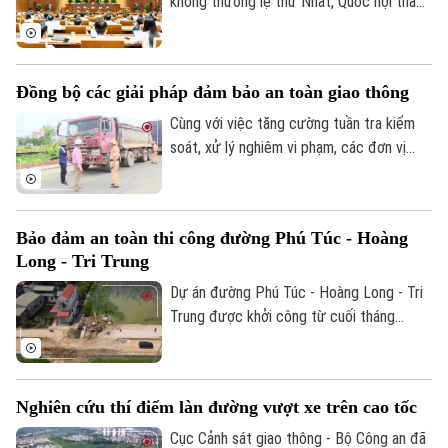
không thường lệ thứ Nhất, Quốc hội thảo
Liên hệ đường dây nóng (bấm để gọi)
luận ở hội trường về dự án Luật Phổ biến,
giáo dục pháp luật (sửa đổi).
Tòa soạn
Tòa soạn
0865.116.699 (hotline)
0865.116.699
Đồng bộ các giải pháp đảm bảo an toàn giao thông
Cùng với việc tăng cường tuần tra kiểm
soát, xử lý nghiêm vi phạm, các đơn vị
thuộc Phòng CSGT đang đẩy mạnh tuyên
truyền pháp luật, yêu cầu các tổ chức, cá
nhân cam kết thực hiện nghiêm quy định
Bảo đảm an toàn thi công đường Phú Túc - Hoàng
của pháp luật nhằm đảm bảo ATGT trong
Long - Tri Trung
quá trình thực hiện các dự án cải tạo, mở
rộng đường giao thông.
Dự án đường Phú Túc - Hoàng Long - Tri
Trung được khởi công từ cuối tháng
11/2025, là tuyến đường huyết mạch, kết
nối nhiều khu dân cư trên địa bàn xã
Phượng Dực. Hiện các đơn vị đang tích
Nghiên cứu thí điểm làn đường vượt xe trên cao tốc
cực tập trung thi công để sớm hoàn
thành dự án, trong đó đặc biệt quan tâm
Cục Cảnh sát giao thông - Bộ Công an đã