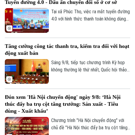
Tuyến đường 4.0 - Dấu ấn chuyển đổi số ở cơ sở
cận thị trường.
Số 3-5 Huỳnh Thúc Kháng-Phường Láng-Hà Nội
Tại xã Phúc Thọ, việc ra mắt tuyến đường
Giám đốc: VŨ MINH TUẤN
4.0 với hình thức thanh toán không dùng
tiền mặt là dấu mốc quan trọng, góp phần
Phó Giám đốc: Nguyễn Kim Khiêm, Nguyễn Minh Đức, Nguyễn Thành Lợi
xây dựng môi trường kinh doanh văn minh,
hiện đại, thúc đẩy phát triển kinh tế số
Tăng cường công tác thanh tra, kiểm tra đối với hoạt
ngay từ cơ sở.
động xuất bản
Sáng 9/8, tiếp tục chương trình Kỳ họp
không thường lệ thứ nhất, Quốc hội thảo
luận ở hội trường về dự án Luật sửa đổi,
bổ sung một số điều của Luật Xuất bản.
Đón xem 'Hà Nội chuyển động' ngày 9/8: ‘Hà Nội
thúc đẩy ba trụ cột tăng trưởng: Sản xuất - Tiêu
dùng - Xuất khẩu’
Chương trình "Hà Nội chuyển động" với
chủ đề "Hà Nội thúc đẩy ba trụ cột tăng
trưởng: Sản xuất - Tiêu dùng - Xuất khẩu"