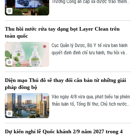
Trưởng Công an cấp xã được trao thêm
thẩm quyền xử phạt vi phạm hành chính
trong lĩnh vực trật tự, an toàn giao thông
đường bộ. Cụ thể, tại khoản 4, quy định về
Thu hồi nước rửa tay dạng bọt Layer Clean trên
thẩm quyền xử phạt của lực lượng Công
toàn quốc
an, Trưởng Công an cấp xã có quyền phạt
cảnh cáo; phạt tiền đến 37,5 triệu đồng.
Cục Quản lý Dược, Bộ Y tế vừa ban hành
quyết định đình chỉ lưu hành, thu hồi và
tiêu hủy trên toàn quốc toàn bộ các lô
sản phẩm Nước rửa tay dạng bọt Layer
Clean loại chai 330ml do vi phạm nghiêm
Diện mạo Thủ đô sẽ thay đổi căn bản từ những giải
trọng quy định về mỹ phẩm.
pháp đồng bộ
Vào ngày 4/8 vừa qua, phát biểu tại phiên
thảo luận tổ, Tổng Bí thư, Chủ tịch nước
Tô Lâm, đại biểu Quốc hội Đoàn Hà Nội,
đánh giá cao những chuyển biến của Thủ
đô và cho rằng, chỉ hai năm nữa, diện mạo
Dự kiến nghỉ lễ Quốc khánh 2/9 năm 2027 trong 4
Hà Nội sẽ thay đổi rất căn bản khi những