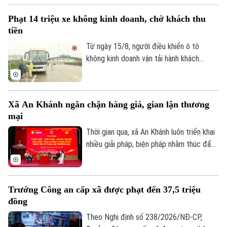
Điện ảnh
toàn phù hợp cho trẻ em bị phạt cảnh
Phạt 14 triệu xe không kinh doanh, chở khách thu
cáo; để trẻ ngồi cùng hàng ghế với người
Thời trang
tiền
lái có thể bị phạt tới 1 triệu đồng.
Từ ngày 15/8, người điều khiển ô tô
Âm nhạc
không kinh doanh vận tải hành khách
nhưng chở người có thu tiền hoặc ký hợp
đồng, nhận đặt chỗ để chở người trên xe
sẽ bị phạt từ 12 đến 14 triệu đồng. Đây
Xã An Khánh ngăn chặn hàng giả, gian lận thương
là quy định mới tại Nghị định
mại
238/2026/NĐ-CP của Chính phủ.
Thời gian qua, xã An Khánh luôn triển khai
nhiều giải pháp, biện pháp nhằm thúc đẩy
hoạt động thương mại, dịch vụ và sản
xuất kinh doanh phát triển mạnh, số lượng
doanh nghiệp, hộ kinh doanh và cơ sở kinh
Trưởng Công an cấp xã được phạt đến 37,5 triệu
doanh thực phẩm.
đồng
Theo Nghị định số 238/2026/NĐ-CP,