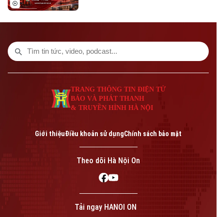
sẽ phát sóng trực tiếp trên các nền tảng
của Cơ quan Báo và phát thanh, truyền
hình Hà Nội vào 19h hôm nay, ngày 9/8.
TRANG THÔNG TIN ĐIỆN TỬ
BÁO VÀ PHÁT THANH
& TRUYỀN HÌNH HÀ NỘI
Giới thiệu
Điều khoản sử dụng
Chính sách bảo mật
Theo dõi Hà Nội On
Tải ngay HANOI ON