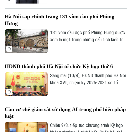
tiền liên quan đến tài sản mã hóa.
Nam quyết định để tang đồng chí
Xaysomphone Phomvihane theo nghi thức
Hà Nội sắp chỉnh trang 131 vòm cầu phố Phùng
Quốc tang trong hai ngày, từ ngày 10 đến
Hưng
11/8/2026.
131 vòm cầu dọc phố Phùng Hưng được
xem là một trong những dấu tích kiến trúc
độc đáo của Hà Nội hơn một thế kỷ qua.
UBND phường Hoàn Kiếm đang nghiên
cứu lập đồ án thiết kế đô thị nhằm chỉnh
HĐND thành phố Hà Nội tổ chức Kỳ họp thứ 6
trang toàn bộ khu vực, hướng tới hình
thành không gian văn hóa, công cộng kết
Sáng mai (10/8), HĐND thành phố Hà Nội
nối phố cổ với ga Long Biên.
khóa XVII, nhiệm kỳ 2026-2031 sẽ tổ
chức Kỳ họp thứ 6 (kỳ họp chuyên đề),
xem xét, quyết định các nội dung quan
trọng thuộc thẩm quyền.
Cần cơ chế giám sát sử dụng AI trong phổ biến pháp
luật
Chiều 9/8, tiếp tục chương trình Kỳ họp