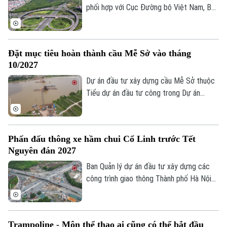
đến công tác bảo đảm an toàn giao thông
phối hợp với Cục Đường bộ Việt Nam, Bộ
và vệ sinh môi trường trong quá trình
Xây dựng nghiên cứu nhiều giải pháp tổ
thực hiện.
chức giao thông với tư duy mới. Một
trong số những giải pháp đó là nghiên cứu
Đặt mục tiêu hoàn thành cầu Mễ Sở vào tháng
bố trí làn đường ngoài cùng bên trái, sát
10/2027
dải phân cách giữa trên đường cao tốc
làm làn đường dành riêng để vượt xe.
Dự án đầu tư xây dựng cầu Mễ Sở thuộc
Tiểu dự án đầu tư công trong Dự án
thành phần 3 thuộc Dự án đường Vành đai
4 - Vùng Thủ đô Hà Nội được đặt mục
tiêu hoàn thành vào tháng 10/2027.
Phấn đấu thông xe hầm chui Cổ Linh trước Tết
Nguyên đán 2027
Ban Quản lý dự án đầu tư xây dựng các
công trình giao thông Thành phố Hà Nội
cho biết, công trường hầm chui Cổ Linh
đang được đẩy nhanh tiến độ, với mục
tiêu thông xe kỹ thuật trước Tết Nguyên
Trampoline - Môn thể thao ai cũng có thể bắt đầu