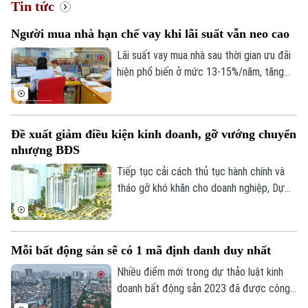
Tin tức
Người mua nhà hạn chế vay khi lãi suất vẫn neo cao
Lãi suất vay mua nhà sau thời gian ưu đãi
hiện phổ biến ở mức 13-15%/năm, tăng
đáng kể so với năm 2025. Trong bối cảnh
giá bất động sản vẫn neo cao, chi phí vốn
gia tăng đang khiến người mua thận trọng
Đề xuất giảm điều kiện kinh doanh, gỡ vướng chuyển
hơn khi sử dụng đòn bẩy tài chính.
nhượng BĐS
Tiếp tục cải cách thủ tục hành chính và
tháo gỡ khó khăn cho doanh nghiệp, Dự
thảo Luật Kinh doanh bất động sản (sửa
đổi) đề xuất cắt giảm nhiều điều kiện kinh
doanh và đơn giản hóa thủ tục chuyển
Mỗi bất động sản sẽ có 1 mã định danh duy nhất
nhượng dự án.
Nhiều điểm mới trong dự thảo luật kinh
doanh bất động sản 2023 đã được công
bố để các chuyên gia, cộng đồng doanh