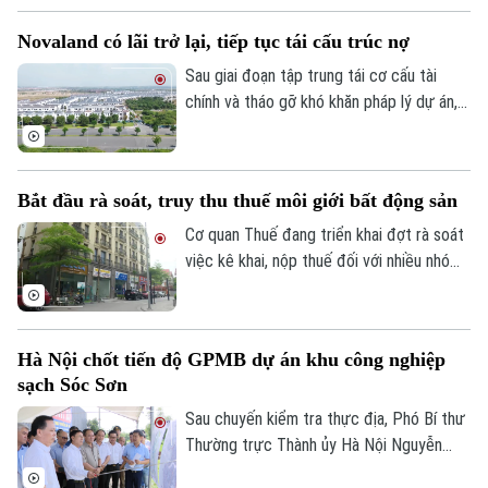
chính quyền địa phương hai cấp, đồng thời
Novaland có lãi trở lại, tiếp tục tái cấu trúc nợ
tạo thuận lợi hơn cho đầu tư và khai thác
hiệu quả nguồn lực đất đai.
Sau giai đoạn tập trung tái cơ cấu tài
chính và tháo gỡ khó khăn pháp lý dự án,
Tập đoàn Novaland ghi nhận kết quả kinh
doanh tích cực khi có lãi trở lại. Doanh
Liên hệ đường dây nóng (bấm để gọi)
nghiệp cũng tiếp tục triển khai các giải
Bắt đầu rà soát, truy thu thuế môi giới bất động sản
Tòa soạn
Tòa soạn
pháp xử lý nợ, tạo nền tảng cho quá trình
phục hồi trong thời gian tới.
Cơ quan Thuế đang triển khai đợt rà soát
0865.116.699 (hotline)
0865.116.699
việc kê khai, nộp thuế đối với nhiều nhóm
cá nhân có thu nhập cao từ nhiều nguồn,
trong đó có môi giới bất động sản.
Hà Nội chốt tiến độ GPMB dự án khu công nghiệp
sạch Sóc Sơn
Sau chuyến kiểm tra thực địa, Phó Bí thư
Thường trực Thành ủy Hà Nội Nguyễn
Trọng Đông yêu cầu toàn bộ công tác giải