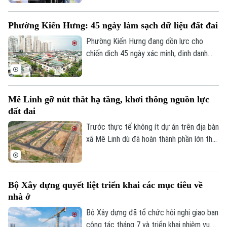
phóng mặt bằng Dự án đầu tư xây dựng
hạ tầng kỹ thuật Khu Công nghiệp sạch
Phường Kiến Hưng: 45 ngày làm sạch dữ liệu đất đai
Sóc Sơn và Dự án xây dựng tuyến đường
vào Khu Công nghiệp sạch Sóc Sơn phải
Phường Kiến Hưng đang dồn lực cho
được hoàn thành trước ngày 31/12/2026.
chiến dịch 45 ngày xác minh, định danh
chủ sử dụng, đồng bộ với Cơ sở dữ liệu
quốc gia về dân cư, tạo nền tảng quan
trọng để chuẩn hóa thông tin phục vụ
Mê Linh gỡ nút thắt hạ tầng, khơi thông nguồn lực
quản lý nhà nước, cải cách thủ tục hành
đất đai
chính và chuyển đổi số của Thủ đô.
Trước thực tế không ít dự án trên địa bàn
xã Mê Linh dù đã hoàn thành phần lớn thủ
tục pháp lý nhưng vẫn chưa thể triển khai
do thiếu kết nối hạ tầng, chính quyền địa
phương đang chủ động phối hợp với các
Bộ Xây dựng quyết liệt triển khai các mục tiêu về
sở, ngành và doanh nghiệp tháo gỡ những
nhà ở
điểm nghẽn về giao thông nhằm tạo điều
kiện đưa các dự án sớm đi vào thực hiện.
Bộ Xây dựng đã tổ chức hội nghị giao ban
công tác tháng 7 và triển khai nhiệm vụ