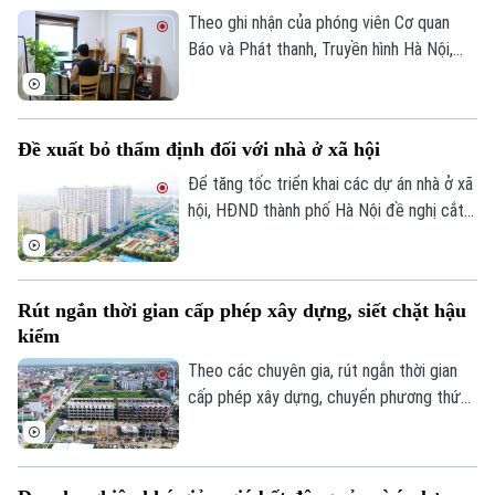
Theo ghi nhận của phóng viên Cơ quan
Theo dõi Hà Nội On
Báo và Phát thanh, Truyền hình Hà Nội,
đầu tháng 8, giá thuê nhà trọ và chung cư
mini quanh nhiều trường đại học tại Hà
Nội bắt đầu tăng nhẹ.
Đề xuất bỏ thẩm định đối với nhà ở xã hội
Để tăng tốc triển khai các dự án nhà ở xã
hội, HĐND thành phố Hà Nội đề nghị cắt
bỏ hoàn toàn khâu "thẩm định và ra quyết
định miễn tiền sử dụng đất". Bởi khi dự án
được xác định là nhà ở xã hội, doanh
Rút ngắn thời gian cấp phép xây dựng, siết chặt hậu
nghiệp sẽ được tự động miễn các thủ tục
kiểm
này để làm thủ tục giao đất.
Theo các chuyên gia, rút ngắn thời gian
cấp phép xây dựng, chuyển phương thức
quản lý từ “tiền kiểm” sang “hậu kiểm” sẽ
góp phần nâng cao hiệu lực, hiệu quả quản
lý nhà nước trong lĩnh vực xây dựng.