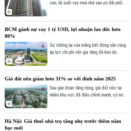
là giải pháp tối ưu.
cao, lãi suất vay mua nhà sau ưu đãi phổ
biến 13-15% một năm, tăng mạnh so với
năm ngoái đã tạo áp lực lớn lên thanh
khoản.
BCM gánh nợ vay 1 tỷ USD, lợi nhuận lao dốc hơn
80%
Sự chững lại của mảng bất động sản cùng
áp lực chi phí vốn gia tăng đã kéo lợi
nhuận nửa đầu năm 2026 của Tập đoàn
Đầu tư và Phát triển Công nghiệp
Becamex giảm hơn 80%. Trong bối cảnh
Giá đất nền giảm hơn 31% so với đỉnh năm 2025
dư nợ tài chính lên khoảng 1 tỷ USD, cổ
phiếu doanh nghiệp cũng giảm mạnh và lùi
Sau giai đoạn tăng nóng, giá đất nền tại
về vùng giá thấp nhất trong 5 năm.
nhiều khu vực đã điều chỉnh mạnh, có nơi
giảm tới 31% so với mức đỉnh thiết lập
cuối năm 2025.
Hà Nội: Giá thuê nhà trọ tăng nhẹ trước thềm năm
học mới