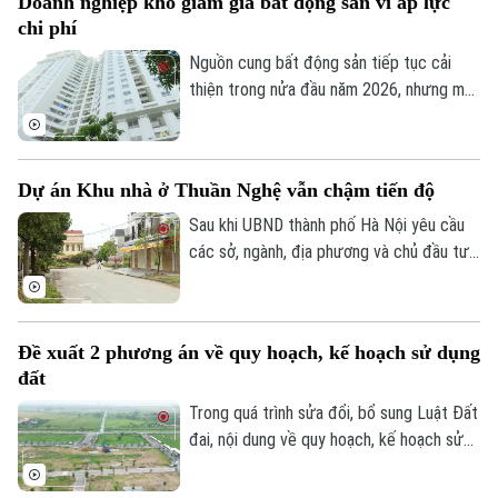
Doanh nghiệp khó giảm giá bất động sản vì áp lực
chi phí
Nguồn cung bất động sản tiếp tục cải
thiện trong nửa đầu năm 2026, nhưng mặt
bằng giá vẫn neo cao. Chi phí đất, xây
dựng, vốn và các nghĩa vụ tài chính gia
tăng khiến doanh nghiệp không còn nhiều
Dự án Khu nhà ở Thuần Nghệ vẫn chậm tiến độ
dư địa giảm giá bán.
Sau khi UBND thành phố Hà Nội yêu cầu
các sở, ngành, địa phương và chủ đầu tư
khẩn trương xử lý gần 300 dự án chậm
triển khai, nhiều dự án tồn tại kéo dài
nhiều năm đang được rà soát để xác định
Đề xuất 2 phương án về quy hoạch, kế hoạch sử dụng
rõ trách nhiệm và có phương án xử lý dứt
đất
điểm. Khu nhà ở Thuần Nghệ tại thị xã Sơn
Tây là một trong những dự án nằm trong
Trong quá trình sửa đổi, bổ sung Luật Đất
danh sách này.
đai, nội dung về quy hoạch, kế hoạch sử
dụng đất đang được đề xuất điều chỉnh
theo hướng tinh gọn, đồng bộ với mô hình