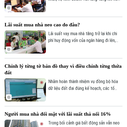
Golf
đồng thuận của người dân.
khai và nộp thuế đối với hoạt động cho
Sao
thuê nhà, bất động sản. Ngành Thuế mới
đây đã tổng hợp một số lưu ý về vấn đề
Điện ảnh
Lãi suất mua nhà neo cao do đâu?
này.
Thời trang
Lãi suất vay mua nhà tăng trở lại khi chi
phí huy động vốn của ngân hàng đi lên,
Âm nhạc
trong khi tín dụng bất động sản vẫn được
kiểm soát, khiến người mua nhà chịu áp
lực tài chính lớn hơn.
Chỉnh lý từng tờ bản đồ thay vì điều chỉnh từng thửa
đất
Nhằm hoàn thành nhiệm vụ đồng bộ hóa
dữ liệu đất đai đúng kế hoạch, các tổ
công tác luôn tìm các phương án để
chỉnh lý, cập nhật dữ liệu đất đai đảm bảo
theo đúng yêu cầu, trong đó, việc chỉnh lý
Người mua nhà đối mặt với lãi suất thả nổi 16%
từng tờ bản đồ thay vì chỉnh lý từng thửa
đất như trước đây đã và đang được xem
Trong bối cảnh giá bất động sản vẫn neo