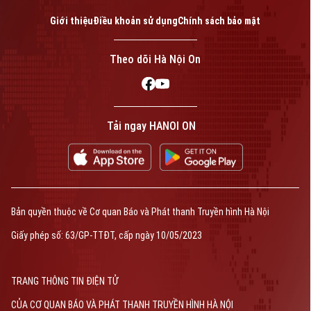
Giới thiệu
Điều khoản sử dụng
Chính sách bảo mật
Theo dõi Hà Nội On
Tải ngay HANOI ON
Bản quyền thuộc về Cơ quan Báo và Phát thanh Truyền hình Hà Nội
Giấy phép số: 63/GP-TTĐT, cấp ngày 10/05/2023
TRANG THÔNG TIN ĐIỆN TỬ
CỦA CƠ QUAN BÁO VÀ PHÁT THANH TRUYỀN HÌNH HÀ NỘI