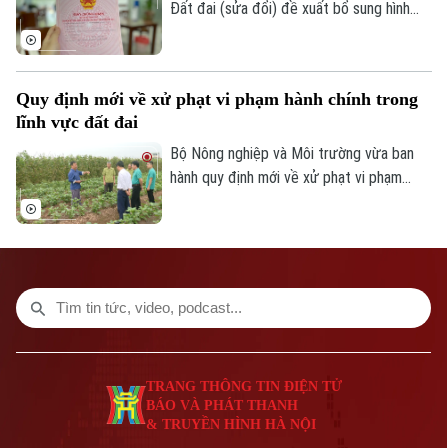
Đất đai (sửa đổi) đề xuất bổ sung hình
thức sổ đỏ điện tử có giá trị pháp lý
Phó Giám đốc: Nguyễn Kim Khiêm, Nguyễn Minh Đức, Nguyễn Thành Lợi
tương đương, góp phần thúc đẩy chuyển
đổi số trong quản lý đất đai.
Quy định mới về xử phạt vi phạm hành chính trong
lĩnh vực đất đai
Bộ Nông nghiệp và Môi trường vừa ban
hành quy định mới về xử phạt vi phạm
hành chính trong lĩnh vực đất đai, trong
đó tăng mạnh mức xử phạt đối với nhiều
hành vi tự ý chuyển mục đích sử dụng
đất.
TRANG THÔNG TIN ĐIỆN TỬ
BÁO VÀ PHÁT THANH
& TRUYỀN HÌNH HÀ NỘI