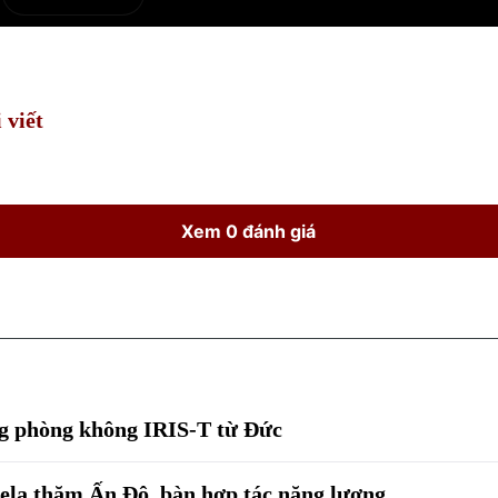
e
Current
Duration
Time
 viết
Xem 0 đánh giá
g phòng không IRIS-T từ Đức
ela thăm Ấn Độ, bàn hợp tác năng lượng