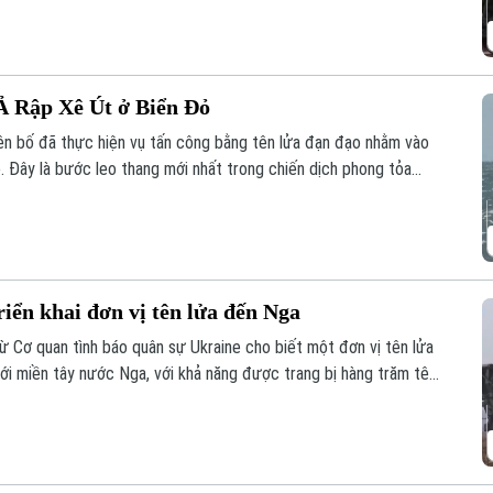
 Ả Rập Xê Út ở Biển Đỏ
ên bố đã thực hiện vụ tấn công bằng tên lửa đạn đạo nhằm vào
. Đây là bước leo thang mới nhất trong chiến dịch phong tỏa
lo ngại sâu sắc cho cộng đồng quốc tế.
riển khai đơn vị tên lửa đến Nga
ừ Cơ quan tình báo quân sự Ukraine cho biết một đơn vị tên lửa
tới miền tây nước Nga, với khả năng được trang bị hàng trăm tên
uân sự của Moscow tại Ukraine. Nga và Triều Tiên hiện chưa đưa