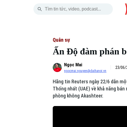
Thứ Sáu
THỜI SỰ
HÀ NỘI
THẾ GIỚI
07 Tháng 08, 2026
Hà Nội
Nhịp sống Hà Nộ
Tin tức
Quân sự
Ấn Độ đàm phán b
Chính trị
Người Hà Nội
Quân s
Ngọc Mai
Xã hội
Khoảnh khắc Hà 
Hồ sơ
23/06/
ngocmai.nguyen@daihanoi.vn
An ninh trật tự
Ẩm thực
Người V
Hãng tin Reuters ngày 22/6 dẫn mộ
Thống nhất (UAE) về khả năng bán m
Công nghệ
phòng không Akashteer.
Skip Ad