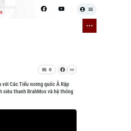
I
E
THỂ THAO
GIẢI TRÍ
ĐÃ PHÁT SÓNG
Bóng đá
Tin tức
ỡng
Quần vợt
Sao
sức khỏe
Golf
Điện ảnh
0
Thời trang
n với Các Tiểu vương quốc Ả Rập
nh siêu thanh BrahMos và hệ thống
Âm nhạc