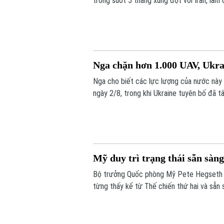
trong suốt 5 tháng xung đột với Iran, làm 
trước các cuộc xung đột trong tương lai.
Nga chặn hơn 1.000 UAV, Ukra
Nga cho biết các lực lượng của nước này 
ngày 2/8, trong khi Ukraine tuyên bố đã 
Mỹ duy trì trạng thái sẵn sàng
Bộ trưởng Quốc phòng Mỹ Pete Hegseth x
từng thấy kể từ Thế chiến thứ hai và sẵn 
thất bại.