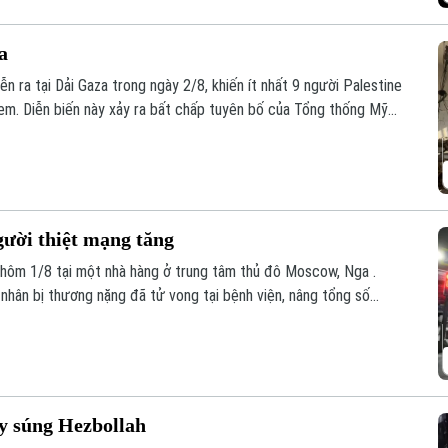
a
ễn ra tại Dải Gaza trong ngày 2/8, khiến ít nhất 9 người Palestine
 em. Diễn biến này xảy ra bất chấp tuyên bố của Tổng thống Mỹ
ực thực thi thỏa thuận ngừng bắn.
ười thiệt mạng tăng
 hôm 1/8 tại một nhà hàng ở trung tâm thủ đô Moscow, Nga .
nhân bị thương nặng đã tử vong tại bệnh viện, nâng tổng số
i.
ay súng Hezbollah