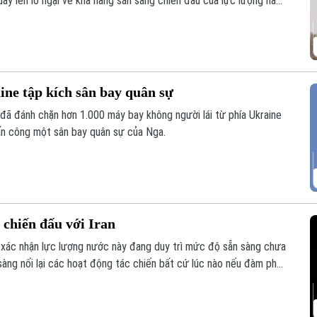
dấy lên lo ngại về khả năng sẵn sàng chiến đấu của lực lượng này
ine tập kích sân bay quân sự
đã đánh chặn hơn 1.000 máy bay không người lái từ phía Ukraine
tấn công một sân bay quân sự của Nga.
 chiến đấu với Iran
ác nhận lực lượng nước này đang duy trì mức độ sẵn sàng chưa
sàng nối lại các hoạt động tác chiến bất cứ lúc nào nếu đàm phán