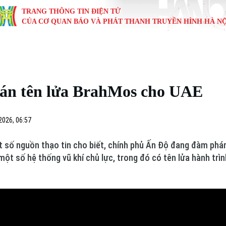
TRANG THÔNG TIN ĐIỆN TỬ
CỦA CƠ QUAN BÁO VÀ PHÁT THANH TRUYỀN HÌNH HÀ NỘ
KINH TẾ
NHÀ ĐẤT
TÀU VÀ XE
GIÁO DỤC
VĂN HÓA
SỨC KHỎ
i
Tin tức
Tin tức
Ô tô
Tin tức
Tin tức
Y tế
án tên lửa BrahMos cho UAE
ự
Cafe sáng
Đầu tư
Tàu
Tuyển sinh
Làng nghề
Dinh dư
Nội
Tài chính Ngân hàng
Căn hộ
Xe máy
Hướng nghiệp
Di tích
Tư vấn 
2026, 06:57
iệt 4 phương
Doanh nghiệp
Đất đai
Thị trường
t số nguồn thạo tin cho biết, chính phủ Ấn Độ đang đàm phá
ột số hệ thống vũ khí chủ lực, trong đó có tên lửa hành trì
Kinh nghiệm
Đánh giá