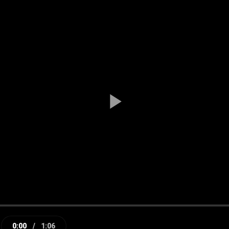
Play
Video
0:00
/
1:06