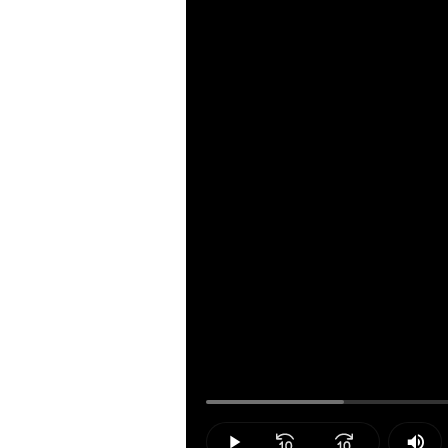
Loaded
:
14.82%