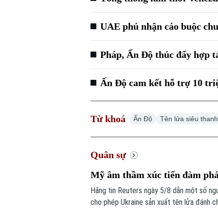
UAE phủ nhận cáo buộc chuy
Pháp, Ấn Độ thúc đẩy hợp tá
Ấn Độ cam kết hỗ trợ 10 tr
Từ khoá
Ấn Độ
Tên lửa siêu than
Quân sự
Mỹ âm thầm xúc tiến đàm phán
Hãng tin Reuters ngày 5/8 dẫn một số ng
cho phép Ukraine sản xuất tên lửa đánh chặ
trọng này để đối phó các cuộc tập kích c