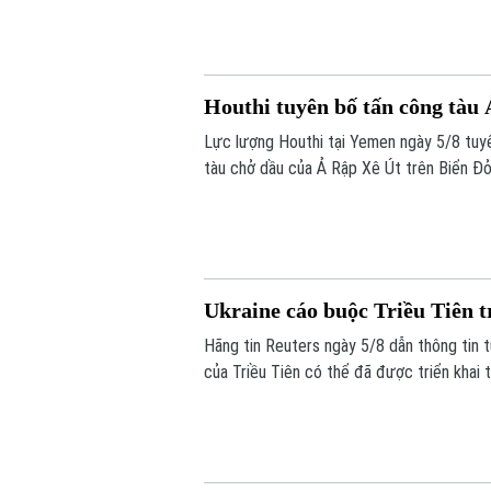
Houthi tuyên bố tấn công tàu
Lực lượng Houthi tại Yemen ngày 5/8 tuy
tàu chở dầu của Ả Rập Xê Út trên Biển Đỏ
hàng hải mà nhóm này đang thực thi, gây 
Ukraine cáo buộc Triều Tiên t
Hãng tin Reuters ngày 5/8 dẫn thông tin t
của Triều Tiên có thể đã được triển khai 
lửa đạn đạo nhằm hỗ trợ các hoạt động q
ra bình luận về thông tin này.