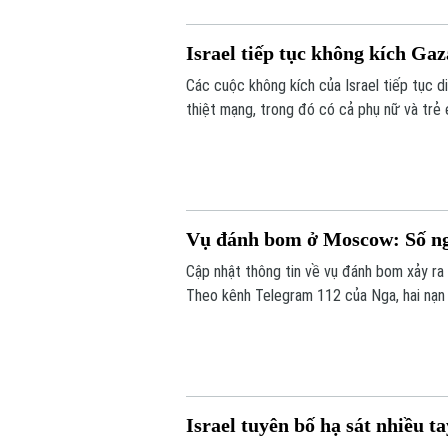
Israel tiếp tục không kích Gaz
Các cuộc không kích của Israel tiếp tục di
thiệt mạng, trong đó có cả phụ nữ và trẻ
Donald Trump về bước đột phá trong nỗ l
Vụ đánh bom ở Moscow: Số ng
Cập nhật thông tin về vụ đánh bom xảy ra
Theo kênh Telegram 112 của Nga, hai nạn 
người thiệt mạng trong vụ việc lên 5 ngườ
Israel tuyên bố hạ sát nhiều t