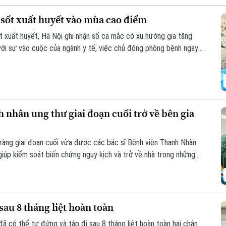
sốt xuất huyết vào mùa cao điểm
 xuất huyết, Hà Nội ghi nhận số ca mắc có xu hướng gia tăng
 với sự vào cuộc của ngành y tế, việc chủ động phòng bệnh ngay
là giải pháp quan trọng để ngăn chặn dịch lây lan.
 nhân ung thư giai đoạn cuối trở về bên gia
ràng giai đoạn cuối vừa được các bác sĩ Bệnh viện Thanh Nhàn
iúp kiểm soát biến chứng nguy kịch và trở về nhà trong những
sau 8 tháng liệt hoàn toàn
đã có thể tự đứng và tập đi sau 8 tháng liệt hoàn toàn hai chân