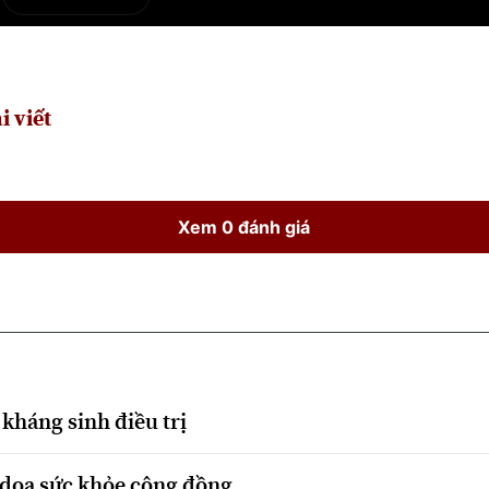
e
Current
Duration
Time
i viết
Xem 0 đánh giá
kháng sinh điều trị
 dọa sức khỏe cộng đồng