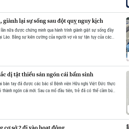
 giành lại sự sống sau đột quỵ nguy kịch
 lần nữa được chứng minh qua hành trình giành giật sự sống đầy
ại Lào. Bằng sự kiên cường của người vợ và sự tận tụy của các
đã thực sự xảy ra sau hành trình vượt 1.000 km xuyên đêm.
ắc dị tật thiểu sản ngón cái bẩm sinh
hai bàn tay đã được các bác sĩ Bệnh viện Hữu nghị Việt Đức thực
rỏ thành ngón cái mới. Sau ca mổ đầu tiên, trẻ đã có thể cầm bút,
 hy vọng phục hồi chức năng cho những trường hợp dị tật ngón
 cơ sở 2 đi vào hoạt động