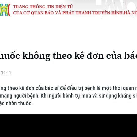
TRANG THÔNG TIN ĐIỆN TỬ
CỦA CƠ QUAN BÁO VÀ PHÁT THANH TRUYỀN HÌNH HÀ NỘ
KINH TẾ
NHÀ ĐẤT
TÀU VÀ XE
GIÁO DỤC
VĂN HÓA
SỨC KHỎ
i
Tin tức
Tin tức
Ô tô
Tin tức
Tin tức
Y tế
huốc không theo kê đơn của bác
ự
Cafe sáng
Đầu tư
Tàu
Tuyển sinh
Làng nghề
Dinh dư
Nội
Tài chính Ngân hàng
Căn hộ
Xe máy
Hướng nghiệp
Di tích
Tư vấn 
 19:00
iệt 4 phương
Doanh nghiệp
Đất đai
Thị trường
ng theo kê đơn của bác sĩ để điều trị bệnh là một thói quen 
 mạng người bệnh. Khi người bệnh tự mua và sử dụng kháng s
Kinh nghiệm
Đánh giá
ặc nhờn thuốc.