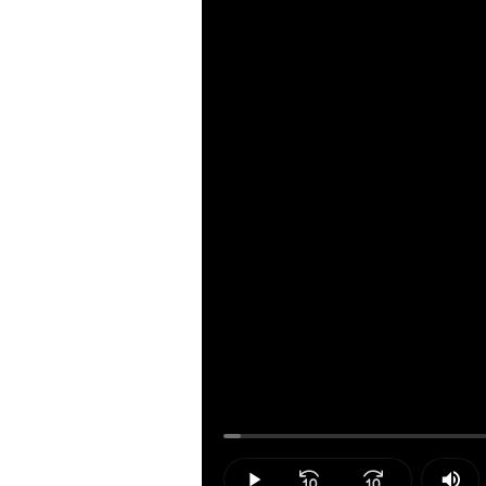
Loaded
:
1.64%