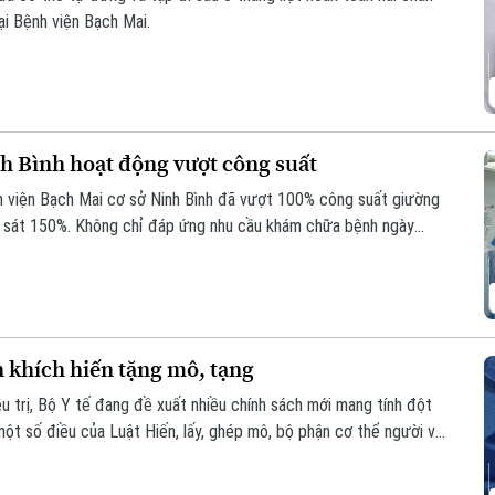
ại Bệnh viện Bạch Mai.
h Bình hoạt động vượt công suất
h viện Bạch Mai cơ sở Ninh Bình đã vượt 100% công suất giường
ến sát 150%. Không chỉ đáp ứng nhu cầu khám chữa bệnh ngày
giúp nhiều ca nhồi máu cơ tim, đột quỵ não... được cấp cứu, can
ng và giảm nguy cơ để lại di chứng cho người bệnh.
 khích hiến tặng mô, tạng
u trị, Bộ Y tế đang đề xuất nhiều chính sách mới mang tính đột
ột số điều của Luật Hiến, lấy, ghép mô, bộ phận cơ thể người và