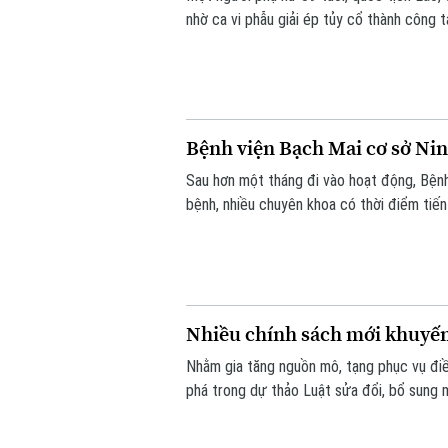
nhờ ca vi phẫu giải ép tủy cổ thành công t
Bệnh viện Bạch Mai cơ sở Nin
Sau hơn một tháng đi vào hoạt động, Bện
bệnh, nhiều chuyên khoa có thời điểm ti
càng lớn, sự hiện diện của bệnh viện còn 
thiệp trong “giờ vàng”, mở thêm cơ hội số
Nhiều chính sách mới khuyến
Nhằm gia tăng nguồn mô, tạng phục vụ điề
phá trong dự thảo Luật sửa đổi, bổ sung m
hiến, lấy xác.