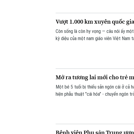
Vượt 1.000 km xuyên quốc gia,
Còn sống là còn hy vọng — câu nói ấy một
kỳ diệu của một nam giáo viên Việt Nam t
bác sĩ Bệnh viện Bạch Mai, một phép màu 
Mở ra tương lai mới cho trẻ m
Một bé 5 tuổi bị thiểu sản ngón cái ở cả 
hiện phẫu thuật "cái hóa" - chuyển ngón t
dùng đũa và tự chăm sóc bản thân, mở ra
cái bẩm sinh nặng.
Bệnh viện Phụ sản Trung ương