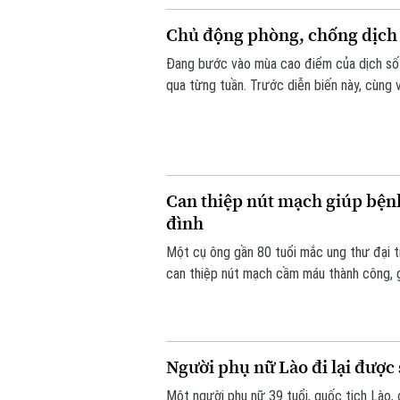
Chủ động phòng, chống dịch 
Đang bước vào mùa cao điểm của dịch sốt
qua từng tuần. Trước diễn biến này, cùng
từ mỗi gia đình, mỗi khu dân cư được xem 
Can thiệp nút mạch giúp bệnh
đình
Một cụ ông gần 80 tuổi mắc ung thư đại t
can thiệp nút mạch cầm máu thành công, g
ngày cuối đời.
Người phụ nữ Lào đi lại được 
Một người phụ nữ 39 tuổi, quốc tịch Lào, 