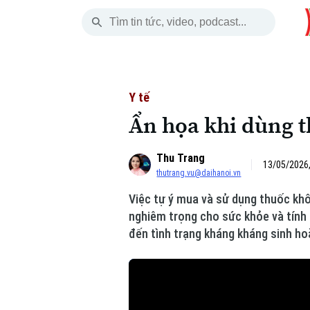
Thứ Sáu
THỜI SỰ
HÀ NỘI
THẾ GIỚI
07 Tháng 08, 2026
Hà Nội
Nhịp sống Hà Nộ
Tin tức
Y tế
Ẩn họa khi dùng t
Chính trị
Người Hà Nội
Quân s
Thu Trang
Xã hội
Khoảnh khắc Hà 
Hồ sơ
13/05/2026,
thutrang.vu@daihanoi.vn
An ninh trật tự
Ẩm thực
Người V
Việc tự ý mua và sử dụng thuốc khô
nghiêm trọng cho sức khỏe và tính
Công nghệ
đến tình trạng kháng kháng sinh ho
Skip Ad