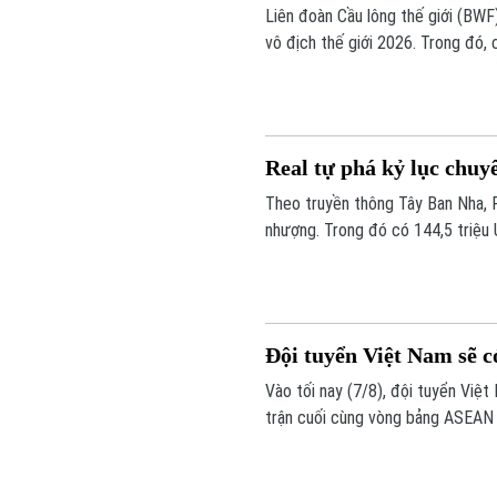
Liên đoàn Cầu lông thế giới (BWF)
vô địch thế giới 2026. Trong đó,
cực đại ngay từ vòng 1.
Real tự phá kỷ lục chu
Theo truyền thông Tây Ban Nha, R
nhượng. Trong đó có 144,5 triệu 
đồng kỷ lục của CLB.
Đội tuyển Việt Nam sẽ c
Vào tối nay (7/8), đội tuyển Việ
trận cuối cùng vòng bảng ASEAN 
Sang Sik đã tiết lộ sẽ có những s
nhưng vẫn hướng tới chiến thắng