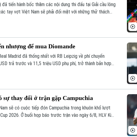
 đã tiến hành bốc thăm các nội dung thi đấu tại Giải cầu lông
 các tay vợt Việt Nam sẽ phải đối mặt với những thử thách
yển nhượng để mua Diomande
eal Madrid đã thống nhất với RB Leipzig về phí chuyển
USD trả trước và 11,5 triệu USD phụ phí, trở thành bản hợp
ó sự thay đổi ở trận gặp Campuchia
t Nam sẽ có cuộc tiếp đón Campuchia trong khuôn khổ lượt
Cup 2026. Ở buổi họp báo trước trận vào ngày 6/8, HLV Kim
ự điều chỉnh một số vị trí trong đội hình đội tuyển Việt Nam,
 trước Campuchia.