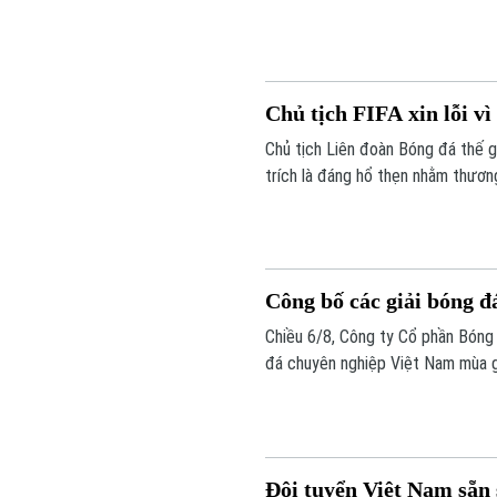
thắng San Luis (Mexico) tỷ số 4-2
Chủ tịch FIFA xin lỗi v
Chủ tịch Liên đoàn Bóng đá thế giớ
trích là đáng hổ thẹn nhằm thươn
Công bố các giải bóng đ
Chiều 6/8, Công ty Cổ phần Bóng
đá chuyên nghiệp Việt Nam mùa g
và xếp lịch thi đấu chính thức cho
Đội tuyển Việt Nam sẵn