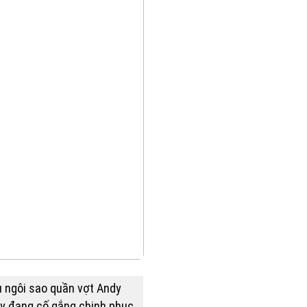
 ngôi sao quần vợt Andy
y đang cố gắng chinh phục