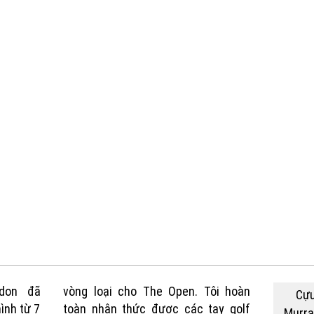
don đã
vòng loại cho The Open. Tôi hoàn
Cựu
ình từ 7
toàn nhận thức được các tay golf
Murra