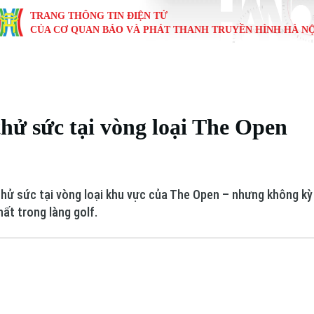
TRANG THÔNG TIN ĐIỆN TỬ
CỦA CƠ QUAN BÁO VÀ PHÁT THANH TRUYỀN HÌNH HÀ NỘ
KINH TẾ
NHÀ ĐẤT
TÀU VÀ XE
GIÁO DỤC
VĂN HÓA
SỨC KHỎ
i
Tin tức
Tin tức
Ô tô
Tin tức
Tin tức
Y tế
ử sức tại vòng loại The Open
ự
Cafe sáng
Đầu tư
Tàu
Tuyển sinh
Làng nghề
Dinh dư
Nội
Tài chính Ngân hàng
Căn hộ
Xe máy
Hướng nghiệp
Di tích
Tư vấn 
hử sức tại vòng loại khu vực của The Open – nhưng không kỳ
iệt 4 phương
Doanh nghiệp
Đất đai
Thị trường
hất trong làng golf.
Kinh nghiệm
Đánh giá