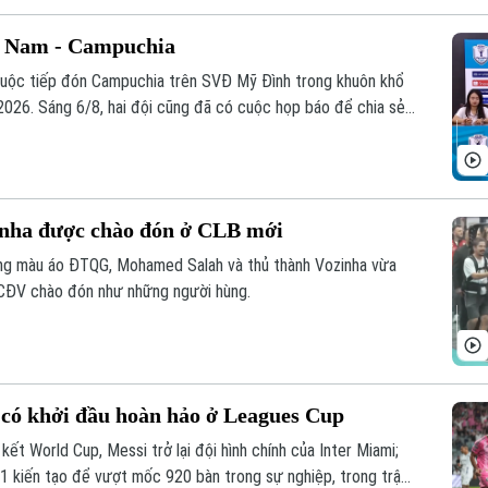
t Nam - Campuchia
cuộc tiếp đón Campuchia trên SVĐ Mỹ Đình trong khuôn khổ
026. Sáng 6/8, hai đội cũng đã có cuộc họp báo để chia sẻ
nha được chào đón ở CLB mới
ng màu áo ĐTQG, Mohamed Salah và thủ thành Vozinha vừa
CĐV chào đón như những người hùng.
 có khởi đầu hoàn hảo ở Leagues Cup
ết World Cup, Messi trở lại đội hình chính của Inter Miami;
 1 kiến tạo để vượt mốc 920 bàn trong sự nghiệp, trong trận