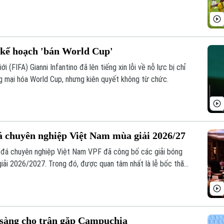
 vào sáng nay.
ì kế hoạch 'bán World Cup'
i (FIFA) Gianni Infantino đã lên tiếng xin lỗi về nỗ lực bị chỉ
g mại hóa World Cup, nhưng kiên quyết không từ chức.
á chuyên nghiệp Việt Nam mùa giải 2026/27
 đá chuyên nghiệp Việt Nam VPF đã công bố các giải bóng
iải 2026/2027. Trong đó, được quan tâm nhất là lễ bốc thăm
 giải V.League 1 mùa giải năm nay.
 sàng cho trận gặp Campuchia