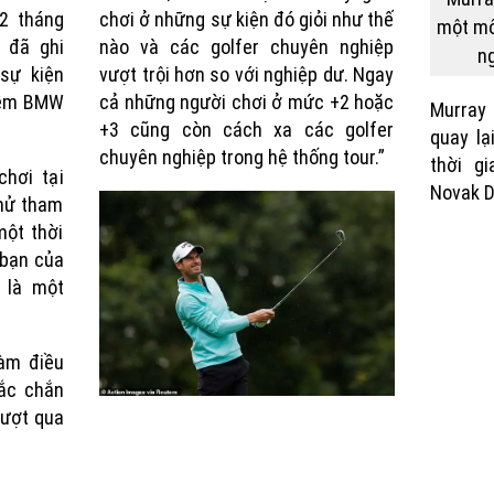
2 tháng
chơi ở những sự kiện đó giỏi như thế
một mô
 đã ghi
nào và các golfer chuyên nghiệp
ng
sự kiện
vượt trội hơn so với nghiệp dư. Ngay
hềm BMW
cả những người chơi ở mức +2 hoặc
Murray
+3 cũng còn cách xa các golfer
quay lạ
chuyên nghiệp trong hệ thống tour.”
thời g
hơi tại
Novak D
hử tham
một thời
 bạn của
 là một
làm điều
hắc chắn
vượt qua