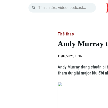
Thứ Sáu
THỜI SỰ
HÀ NỘI
THẾ GIỚI
07 Tháng 08, 2026
Hà Nội
Nhịp sống Hà Nộ
Tin tức
Thể thao
Andy Murray th
Chính trị
Người Hà Nội
Quân s
Xã hội
Khoảnh khắc Hà 
Hồ sơ
11/09/2025, 10:02
Andy Murray đang chuẩn bị t
An ninh trật tự
Ẩm thực
Người V
tham dự giải major lâu đời n
Công nghệ