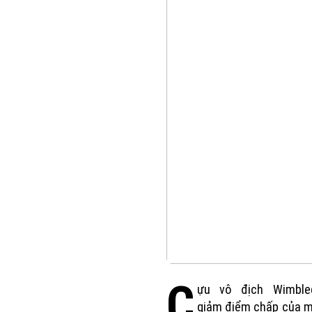
C
ựu vô địch Wimble
giảm điểm chấp của m