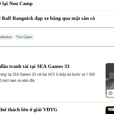
rở lại Nou Camp
Ralf Rangnick đạp xe băng qua mặt sân cỏ
bledon
The Open
đầu tranh tài tại SEA Games 33
ượng tại SEA Games 33 với hai HCV ở nhảy ba bước và 1.500
0 mét nam và ném đĩa.
thử thách lớn ở giải VĐTG