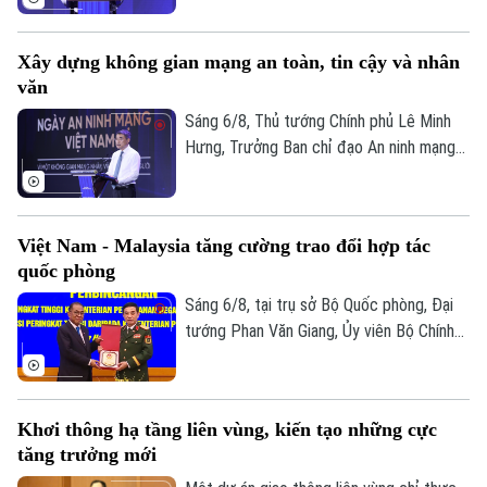
mạng quốc gia yêu cầu công tác bảo đảm
an ninh mạng phải gắn kết chặt chẽ giữa
Xây dựng không gian mạng an toàn, tin cậy và nhân
"bảo vệ hệ thống" và "bảo vệ con người",
văn
lấy sự an toàn, bình yên và hạnh phúc của
Nhân dân làm thước đo cao nhất cho mọi
Sáng 6/8, Thủ tướng Chính phủ Lê Minh
chính sách.
Hưng, Trưởng Ban chỉ đạo An ninh mạng
quốc gia đã dự lễ kỷ niệm Ngày An ninh
mạng Việt Nam (6/8/2024 – 6/8/2026).
Chương trình nằm trong khuôn khổ chuỗi
Việt Nam - Malaysia tăng cường trao đổi hợp tác
hoạt động do Ban Chỉ đạo An ninh mạng
quốc phòng
quốc gia phối hợp với Bộ Công an tổ chức
với chủ đề “Vì một không gian mạng nhân
Sáng 6/8, tại trụ sở Bộ Quốc phòng, Đại
văn cho mỗi người”.
tướng Phan Văn Giang, Ủy viên Bộ Chính
trị, Phó thủ tướng Chính phủ, Bộ trưởng
Bộ Quốc phòng đã chủ trì Lễ đón và Hội
đàm với Bộ trưởng Quốc phòng Malaysia
Khơi thông hạ tầng liên vùng, kiến tạo những cực
Dato' Seri Mohamed Khaled bin Nordin.
tăng trưởng mới