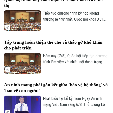
Y tế
phải căn cứ vào tình hình, đặc điểm của
Thể thao
Đánh giá
thị
mỗi địa phương.
Di tích
Dinh dưỡng
Tiếp tục chương trình kỳ họp không
Bóng đá
Giải trí
thường lệ thứ nhất, Quốc hội khóa XVI,
Tư vấn sức khỏe
hôm nay (7/8), Quốc hội nghe trình bày Tờ
Quần vợt
Tin tức
Đã phát sóng
trình và Báo cáo thẩm tra về ba dự án
luật quan trọng, trong đó có Luật Phát
Golf
Sao
Tập trung hoàn thiện thể chế và tháo gỡ khó khăn
triển đô thị.
cho phát triển
Điện ảnh
Hôm nay (7/8), Quốc hội tiếp tục chương
trình làm việc với nhiều nội dung trọng
Thời trang
tâm về công tác lập pháp và xem xét các
cơ chế, chính sách phát triển đặc thù.
Âm nhạc
Trong đó, Dự án Luật Phát triển đô thị
An ninh mạng phải gắn kết giữa 'bảo vệ hệ thống' và
được kỳ vọng tháo gỡ điểm nghẽn về thể
'bảo vệ con người'
chế, hạ tầng, nguồn lực và quản trị, thúc
đẩy các đô thị phát triển nhanh, bền
Phát biểu tại Lễ kỷ niệm Ngày An ninh
vững.
mạng Việt Nam sáng 6/8, Thủ tướng Lê
Minh Hưng - Trưởng Ban Chỉ đạo An ninh