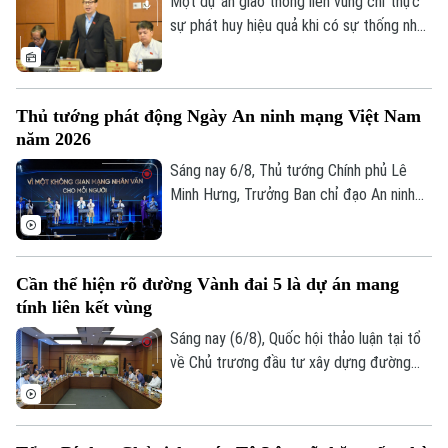
Một dự án giao thông liên vùng chỉ thực
sự phát huy hiệu quả khi có sự thống nhất
trong tổ chức thực hiện và bảo đảm hài
hòa lợi ích giữa Nhà nước, địa phương và
người dân. Đây là vấn đề được nhiều đại
Thủ tướng phát động Ngày An ninh mạng Việt Nam
biểu Quốc hội đặt ra khi thảo luận tại tổ
năm 2026
về Dự án đường Vành đai 5 – Vùng Thủ
đô Hà Nội sáng 6/8.
Sáng nay 6/8, Thủ tướng Chính phủ Lê
Minh Hưng, Trưởng Ban chỉ đạo An ninh
mạng quốc gia, đã dự lễ kỷ niệm Ngày An
ninh mạng Việt Nam (6/8/2024 –
Theo dõi Hà Nội On
6/8/2026). Chương trình nằm trong khuôn
Cần thể hiện rõ đường Vành đai 5 là dự án mang
khổ chuỗi hoạt động do Ban Chỉ đạo An
tính liên kết vùng
ninh mạng quốc gia phối hợp với Bộ Công
an tổ chức với chủ đề “Vì một không gian
Sáng nay (6/8), Quốc hội thảo luận tại tổ
mạng nhân văn cho mỗi người”.
về Chủ trương đầu tư xây dựng đường
Vành đai 5 – Vùng Thủ đô Hà Nội. Cơ bản
đồng tình với chủ trương đầu tư dự án,
các đại biểu góp ý: ban soạn thảo cần thể