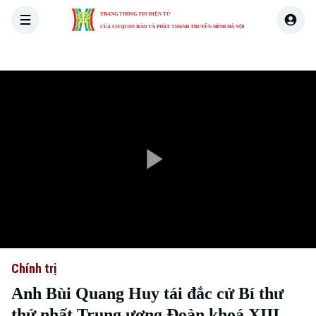
TRANG THÔNG TIN ĐIỆN TỬ
CỦA CƠ QUAN BÁO VÀ PHÁT THANH TRUYỀN HÌNH HÀ NỘI
THỜI SỰ
HÀ NỘI
THẾ GIỚI
KINH TẾ
NHÀ ĐẤT
Play
Video
Chính trị
Anh Bùi Quang Huy tái đắc cử Bí thư
thứ nhất Trung ương Đoàn khoá XIII