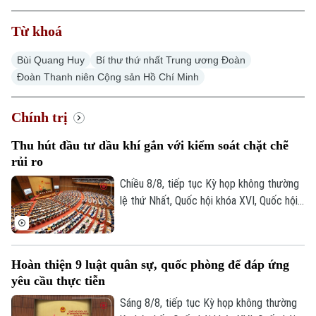
Từ khoá
Bùi Quang Huy
Bí thư thứ nhất Trung ương Đoàn
Đoàn Thanh niên Cộng sản Hồ Chí Minh
Chính trị
Thu hút đầu tư dầu khí gắn với kiểm soát chặt chẽ
rủi ro
Chiều 8/8, tiếp tục Kỳ họp không thường
lệ thứ Nhất, Quốc hội khóa XVI, Quốc hội
thảo luận tại hội trường về Dự án Luật
Dầu khí (sửa đổi). Nhiều đại biểu cho rằng
việc sửa luật cần tạo cơ chế đủ hấp dẫn
Hoàn thiện 9 luật quân sự, quốc phòng để đáp ứng
để thu hút đầu tư vào những khu vực có
yêu cầu thực tiễn
điều kiện khai thác khó khăn, đồng thời
tăng phân cấp, phân quyền cho Tập đoàn
Sáng 8/8, tiếp tục Kỳ họp không thường