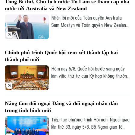
Tổng Bí thư, Chủ tịch nước Tô Lâm sẽ thăm cấp nhà
hiện rõ hơn, đây là dự án mang tính liên
nước tới Australia và New Zealand
kết vùng cao. Điều này sẽ giúp công tác
điều phối dự án được rõ ràng hơn.
Nhận lời mời của Toàn quyền Australia
Sam Mostyn và Toàn quyền New Zealand
Cindy Kiro, Tổng Bí thư Ban Chấp hành
Trung ương Đảng Cộng sản Việt Nam, Chủ
tịch nước Cộng hòa xã hội chủ nghĩa Việt
Chính phủ trình Quốc hội xem xét thành lập hai
Nam Tô Lâm cùng đoàn đại biểu cấp cao
thành phố mới
Việt Nam sẽ thăm cấp Nhà nước tới
Australia và New Zealand từ ngày 9 đến
Hôm nay 6/8, Quốc hội bước sang ngày
ngày 14/8/2026.
làm việc thứ tư của Kỳ họp không thường
lệ thứ Nhất. Các đại biểu nghe trình bày
các tờ trình, báo cáo thẩm tra và cho ý
kiến đối với nhiều nội dung quan trọng,
Nâng tầm đối ngoại Đảng và đối ngoại nhân dân
trong đó có việc thành lập thành phố
trong tình hình mới
Quảng Ninh và thành phố Bắc Ninh.
Tiếp tục chương trình Hội nghị Ngoại giao
lần thứ 33, ngày 5/8, Bộ Ngoại giao tổ
chức phiên họp toàn thể về đối ngoại