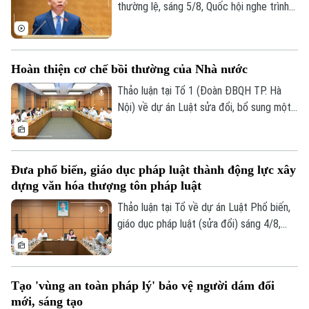
thường lệ, sáng 5/8, Quốc hội nghe trình
Tòa soạn
Tòa soạn
bày các tờ trình, báo cáo về 5 nội dung.
0865.116.699 (hotline)
0865.116.699
Hoàn thiện cơ chế bồi thường của Nhà nước
Thảo luận tại Tổ 1 (Đoàn ĐBQH TP. Hà
Nội) về dự án Luật sửa đổi, bổ sung một
số điều của Luật Trách nhiệm bồi thường
của Nhà nước, các đại biểu đề nghị tiếp
tục rà soát, hoàn thiện các nhóm chính
Đưa phổ biến, giáo dục pháp luật thành động lực xây
sách, bảo đảm thống nhất với hệ thống
dựng văn hóa thượng tôn pháp luật
pháp luật, xác định rõ phạm vi trách nhiệm
bồi thường của Nhà nước và xây dựng cơ
Thảo luận tại Tổ về dự án Luật Phổ biến,
chế tài chính khả thi, bảo đảm chi trả kịp
giáo dục pháp luật (sửa đổi) sáng 4/8,
thời, đúng quy định.
các đại biểu cho rằng cần đưa công tác
phổ biến, giáo dục pháp luật không còn
mang tính hình thức, lối mòn mà thật sự
Tạo 'vùng an toàn pháp lý' bảo vệ người dám đổi
trở thành động lực xây dựng văn hóa
mới, sáng tạo
thượng tôn pháp luật.