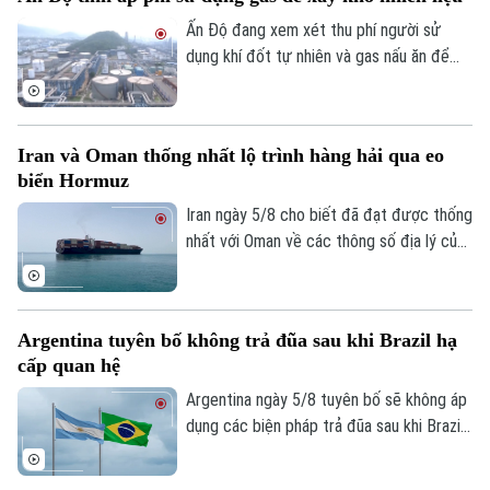
sách trả đũa.
Đánh giá
Di tích
Ấn Độ đang xem xét thu phí người sử
Dinh dưỡng
Bóng đá
Giải trí
dụng khí đốt tự nhiên và gas nấu ăn để
huy động nguồn vốn cho kế hoạch xây
Tư vấn sức khỏe
Quần vợt
dựng kho dự trữ nhiên liệu chiến lược trị
Tin tức
Đã phát sóng
giá 42 tỷ USD.
Golf
Iran và Oman thống nhất lộ trình hàng hải qua eo
Sao
biển Hormuz
Điện ảnh
Iran ngày 5/8 cho biết đã đạt được thống
nhất với Oman về các thông số địa lý của
Thời trang
tuyến hàng hải mới qua eo biển Hormuz -
một trong những tuyến vận tải năng lượng
Âm nhạc
quan trọng nhất thế giới.
Argentina tuyên bố không trả đũa sau khi Brazil hạ
cấp quan hệ
Argentina ngày 5/8 tuyên bố sẽ không áp
dụng các biện pháp trả đũa sau khi Brazil
hạ cấp quan hệ song phương xuống cấp
Đại biện lâm thời. Buenos Aires cho rằng,