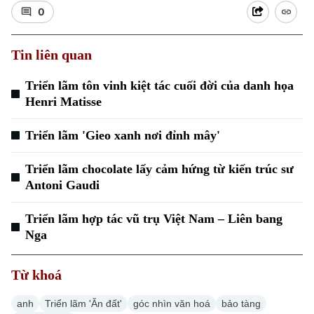
0
Tin liên quan
Triển lãm tôn vinh kiệt tác cuối đời của danh họa
Henri Matisse
Triển lãm 'Gieo xanh nơi đỉnh mây'
Triển lãm chocolate lấy cảm hứng từ kiến trúc sư
Antoni Gaudi
Triển lãm hợp tác vũ trụ Việt Nam – Liên bang
Chuyên mục
Nga
Thời sự
Từ khoá
Hà Nội
Hà Nội
anh
Triển lãm 'Ăn đất'
góc nhìn văn hoá
bảo tàng