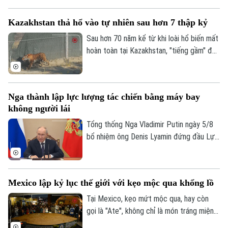
thành phố Hàng Châu, tỉnh Chiết Giang,
miền Đông Trung Quốc, giúp rút ngắn thời
Kazakhstan thả hổ vào tự nhiên sau hơn 7 thập kỷ
gian vận chuyển giữa hai bờ sông xuống
còn khoảng 13 phút.
Sau hơn 70 năm kể từ khi loài hổ biến mất
hoàn toàn tại Kazakhstan, "tiếng gầm" đã
chính thức trở lại vùng đồng bằng sông Ili.
Một dự án bảo tồn đầy tham vọng vừa
đánh dấu cột mốc lịch sử khi cá thể hổ
Nga thành lập lực lượng tác chiến bằng máy bay
đầu tiên được trả về môi trường hoang
không người lái
dã, mở đầu cho nỗ lực hồi sinh hệ sinh thái
tại khu vực phía Nam hồ Balkhash.
Tổng thống Nga Vladimir Putin ngày 5/8
bổ nhiệm ông Denis Lyamin đứng đầu Lực
lượng Hệ thống Không người lái – đơn vị
quân đội mới được thành lập nhằm chuyên
trách hoạt động tác chiến bằng máy bay
Mexico lập kỷ lục thế giới với kẹo mộc qua khổng lồ
không người lái (UAV).
Tại Mexico, kẹo mứt mộc qua, hay còn
Liên hệ đường dây nóng (bấm để gọi)
gọi là "Ate", không chỉ là món tráng miệng
Tòa soạn
Tòa soạn
truyền thống mà còn là biểu tượng văn