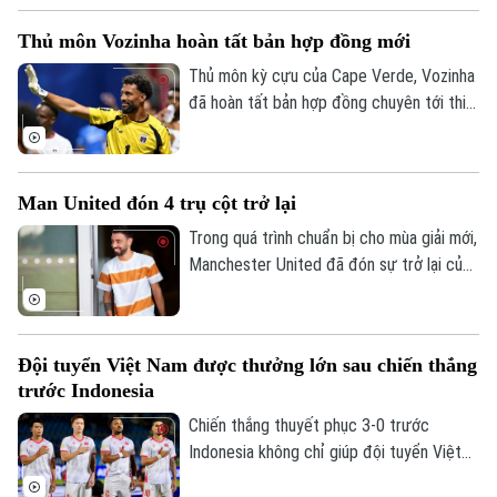
Thủ môn Vozinha hoàn tất bản hợp đồng mới
Thủ môn kỳ cựu của Cape Verde, Vozinha
đã hoàn tất bản hợp đồng chuyên tới thi
đấu cho CLB Chile - Colo Colo sáu tháng,
kèm theo khả năng gia hạn thêm một năm.
Man United đón 4 trụ cột trở lại
Trong quá trình chuẩn bị cho mùa giải mới,
Manchester United đã đón sự trở lại của
bốn trụ cột gồm Bruno Fernandes, Diogo
Dalot, Matheus Cunha và Noussair
Mazraoui sau kỳ World Cup 2026.
Đội tuyển Việt Nam được thưởng lớn sau chiến thắng
trước Indonesia
Chiến thắng thuyết phục 3-0 trước
Indonesia không chỉ giúp đội tuyển Việt
Liên hệ đường dây nóng (bấm để gọi)
Nam mở rộng cơ hội giành vé vào bán kết