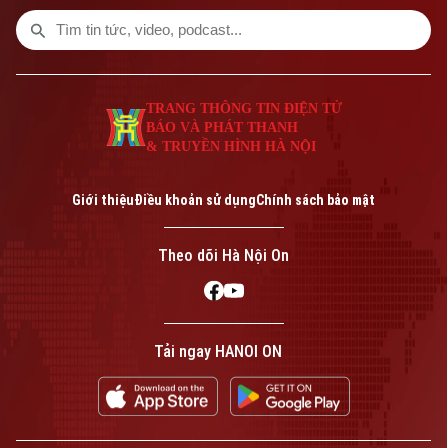
quãng thời gian dài phải ngồi ngoài lề.
TRANG THÔNG TIN ĐIỆN TỬ
BÁO VÀ PHÁT THANH
& TRUYỀN HÌNH HÀ NỘI
Giới thiệu
Điều khoản sử dụng
Chính sách bảo mật
Theo dõi Hà Nội On
Tải ngay HANOI ON