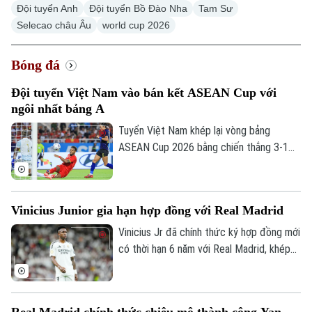
Đội tuyển Anh
Đội tuyển Bồ Đào Nha
Tam Sư
Selecao châu Âu
world cup 2026
Xu hướng
Bóng đá
Đội tuyển Việt Nam vào bán kết ASEAN Cup với
ngôi nhất bảng A
Tuyển Việt Nam khép lại vòng bảng
ASEAN Cup 2026 bằng chiến thắng 3-1
trước Campuchia trên sân Mỹ Đình. Đình
Bắc tỏa sáng với cú đúp, giúp thầy trò
HLV Kim Sang-sik giành trọn 3 điểm và
Vinicius Junior gia hạn hợp đồng với Real Madrid
tạo đà thuận lợi trước vòng bán kết.
Vinicius Jr đã chính thức ký hợp đồng mới
có thời hạn 6 năm với Real Madrid, khép
lại những đồn đoán về khả năng chuyển
đến Arsenal.
Real Madrid chính thức chiêu mộ thành công Yan