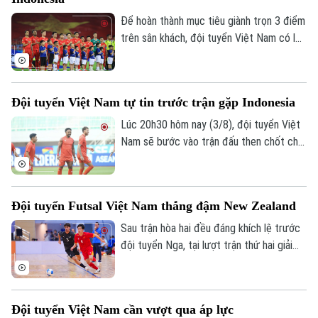
HLV Iraola.
Để hoàn thành mục tiêu giành trọn 3 điểm
trên sân khách, đội tuyển Việt Nam có lẽ
sẽ thay đổi về nhân sự, chiến thuật và
cách tiếp cận trận đấu. Sự thay đổi có
thể bắt đầu ở tuyến giữa, khi Lê Phạm
Đội tuyển Việt Nam tự tin trước trận gặp Indonesia
Thành Long vào sân đóng vai trò mỏ neo
phía sau Hoàng Đức và Tài Lộc.
Lúc 20h30 hôm nay (3/8), đội tuyển Việt
Nam sẽ bước vào trận đấu then chốt cho
mục tiêu bảo vệ ngôi vô địch ASEAN Cup.
Trong buổi tập làm quen sân duy nhất
trước cuộc đối đầu Indonesia, thầy trò
Đội tuyển Futsal Việt Nam thắng đậm New Zealand
huấn luyện viên Kim Sang Sik cho thấy đã
gạt đi trận hòa đáng tiếc trước
Sau trận hòa hai đều đáng khích lệ trước
Singapore và duy trì tâm lý cực kỳ thoải
đội tuyển Nga, tại lượt trận thứ hai giải
mái trước thử thách lớn.
giao hữu Vô địch châu lục – Thái Lan
2026 diễn ra tối 2/8, đội tuyển Futsal
Việt Nam đã tận dụng tối đa cơ hội trước
Đội tuyển Việt Nam cần vượt qua áp lực
New Zealand, qua đó có được chiến