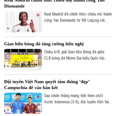
Diomande
Real Madrid đã chính thức chiêu mộ thành
công Yan Diomande từ RB Leipzig với
mức giá kỷ lục. Tổng giá trị thương vụ lên
tới 140 triệu euro, bao gồm 125 triệu
euro phí chuyển nhượng cố định và 15
Giao hữu bóng đá tăng cường hữu nghị
triệu euro phụ phí tùy theo thành tích.
Chiều 6/8, giải Giao hữu Bóng đá giữa
CLB bóng đá Nhóm Đại biểu Quốc hội
khóa XVI, Đại học Bách khoa Hà Nội và
Tập đoàn T&T Group đã diễn ra trong
không khí sôi nổi, đoàn kết và thắm tình
Đội tuyển Việt Nam quyết tâm thắng ‘đẹp’
hữu nghị.
Campuchia để vào bán kết
Sau chiến thắng mang tính then chốt
trước Indonesia (3-0), đội tuyển Việt Nam
đặt một chân vào bán kết ASEAN Cup
2026. Thầy trò HLV Kim Sang Sik chỉ cần