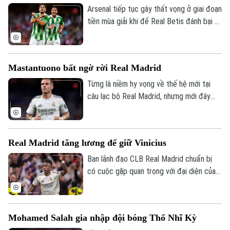
Villa vào ngày 12/8.
Arsenal tiếp tục gây thất vọng ở giai đoạn
tiền mùa giải khi để Real Betis đánh bại 3-
1 tại Dublin.
Mastantuono bất ngờ rời Real Madrid
Từng là niềm hy vọng về thế hệ mới tại
câu lạc bộ Real Madrid, nhưng mới đây
cầu thủ người Argentina Mastatuono đã
gây bất ngờ khi phải rời đội bóng Hoàng
gia Tây Ban Nha theo dạng cho mượn.
Real Madrid tăng lương để giữ Vinicius
Ban lãnh đạo CLB Real Madrid chuẩn bị
có cuộc gặp quan trọng với đại diện của
Vinicius, nhằm nối lại đàm phán gia hạn với
ngôi sao người Brazil.
Mohamed Salah gia nhập đội bóng Thổ Nhĩ Kỳ