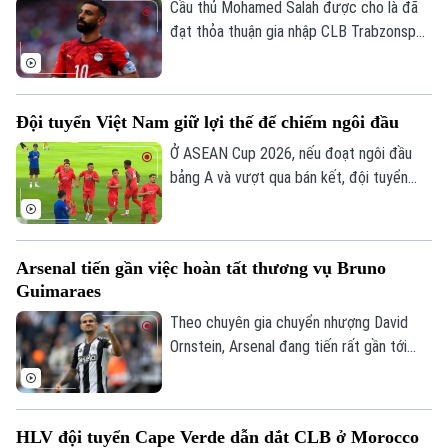
Cầu thủ Mohamed Salah được cho là đã
đạt thỏa thuận gia nhập CLB Trabzonspor
theo dạng chuyển nhượng tự do sau khi
chia tay Liverpool vào cuối mùa giải
2025/26.
Đội tuyển Việt Nam giữ lợi thế để chiếm ngôi đầu
Ở ASEAN Cup 2026, nếu đoạt ngôi đầu
bảng A và vượt qua bán kết, đội tuyển
Việt Nam sẽ đá trận chung kết lượt về
trên sân nhà Mỹ Đình. Mục tiêu đầu tiên là
ngôi đầu đã ở rất gần thầy trò HLV Kim
Arsenal tiến gần việc hoàn tất thương vụ Bruno
Sang Sik, khi chúng ta có những lợi thế rõ
Guimaraes
ràng trước lượt trận cuối vòng bảng với
Campuchia sau đây 2 ngày.
Theo chuyên gia chuyển nhượng David
Ornstein, Arsenal đang tiến rất gần tới
Theo dõi Hà Nội On
việc chiêu mộ tiền vệ Bruno Guimaraes từ
Newcastle United khi hai CLB đã tiến sát
thỏa thuận toàn diện và ngôi sao người
HLV đội tuyển Cape Verde dẫn dắt CLB ở Morocco
Brazil chỉ còn chờ Newcastle cho phép