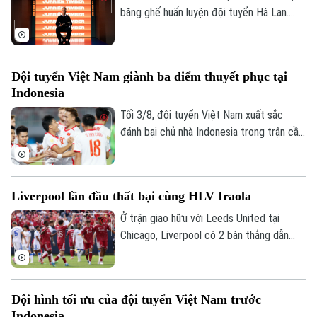
băng ghế huấn luyện đội tuyển Hà Lan.
Theo các nguồn tin thân cận với chiến
lược gia 74 tuổi, ông sẵn sàng bước vào
quá trình đàm phán nếu nhận được lời mời
Đội tuyển Việt Nam giành ba điểm thuyết phục tại
chính thức.
Indonesia
Tối 3/8, đội tuyển Việt Nam xuất sắc
đánh bại chủ nhà Indonesia trong trận cầu
tâm điểm. Kết quả "phải thắng" này giúp
đoàn quân của HLV Kim Sang-sik chính
thức mở toang cánh cửa tiến vào bán kết.
Liverpool lần đầu thất bại cùng HLV Iraola
Ở trận giao hữu với Leeds United tại
Chicago, Liverpool có 2 bàn thắng dẫn
trước trong hiệp 1 nhưng tới hiệp 2,
Leeds vùng lên và có màn ngược dòng ấn
tượng với 4 bàn thắng. Liverpool chấp
Đội hình tối ưu của đội tuyển Việt Nam trước
nhận thất bại đầu tiên dưới triều đại của
Indonesia