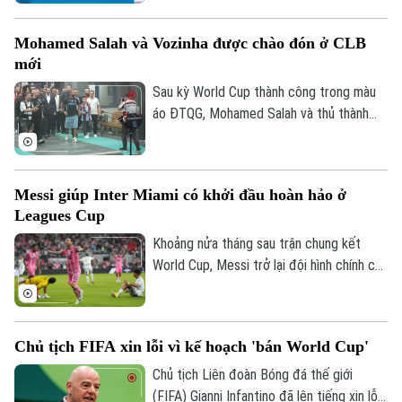
Cup 2026. Sáng 6/8, hai đội cũng đã có
cuộc họp báo để chia sẻ thông tin trước
Mohamed Salah và Vozinha được chào đón ở CLB
trận.
mới
Sau kỳ World Cup thành công trong màu
Chuyên mục
áo ĐTQG, Mohamed Salah và thủ thành
Vozinha vừa có bến đỗ mới và đều được
Thời sự
các CĐV chào đón như những người hùng.
Hà Nội
Hà Nội
Messi giúp Inter Miami có khởi đầu hoàn hảo ở
Leagues Cup
Chính trị
Nhịp sống Hà Nội
Khoảng nửa tháng sau trận chung kết
Thế giới
World Cup, Messi trở lại đội hình chính của
Xã hội
Người Hà Nội
Inter Miami; anh lập tức ghi bàn với cú
Tin tức
Kinh tế
đúp và 1 kiến tạo để vượt mốc 920 bàn
An ninh trật tự
Khoảnh khắc Hà Nội
trong sự nghiệp, trong trận thắng San
Quân sự
Tin tức
Chủ tịch FIFA xin lỗi vì kế hoạch 'bán World Cup'
Nhà đất
Luis (Mexico) tỷ số 4-2 vào sáng nay.
Công nghệ
Ẩm thực
Chủ tịch Liên đoàn Bóng đá thế giới
Hồ sơ
Cafe sáng
Tin tức
(FIFA) Gianni Infantino đã lên tiếng xin lỗi
Tàu và Xe