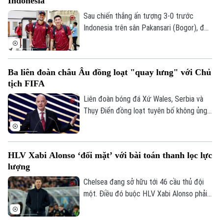
Indonesia
Sau chiến thắng ấn tượng 3-0 trước
Indonesia trên sân Pakansari (Bogor), đội
tuyển Việt Nam đã trở về Hà Nội để
chuẩn bị cho lượt trận cuối bảng A
ASEAN Cup 2026 gặp Campuchia.
Ba liên đoàn châu Âu đồng loạt "quay lưng" với Chủ
tịch FIFA
Liên đoàn bóng đá Xứ Wales, Serbia và
Thụy Điển đồng loạt tuyên bố không ủng
hộ Gianni Infantino tái đắc cử Chủ tịch
FIFA, khiến cuộc khủng hoảng quyền lực
tại cơ quan bóng đá thế giới tiếp tục leo
HLV Xabi Alonso ‘đối mặt’ với bài toán thanh lọc lực
thang.
lượng
Chelsea đang sở hữu tới 46 cầu thủ đội
một. Điều đó buộc HLV Xabi Alonso phải
sớm thanh lọc lực lượng trước mùa giải
mới.