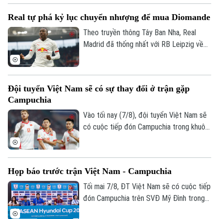
một trận hòa là đi tiếp, nhưng họ muốn
Real tự phá kỷ lục chuyển nhượng để mua Diomande
làm nhiều hơn thế trước Campuchia, quyết
thắng đẹp đối thủ đã sớm bị loại để giành
Theo truyền thông Tây Ban Nha, Real
ngôi nhất bảng.
Madrid đã thống nhất với RB Leipzig về
phí chuyển nhượng. Trong đó có 144,5
triệu USD trả trước và 11,5 triệu USD phụ
phí, trở thành bản hợp đồng kỷ lục của
Đội tuyển Việt Nam sẽ có sự thay đổi ở trận gặp
CLB.
Campuchia
Vào tối nay (7/8), đội tuyển Việt Nam sẽ
có cuộc tiếp đón Campuchia trong khuôn
khổ lượt trận cuối cùng vòng bảng ASEAN
Cup 2026. Ở buổi họp báo trước trận vào
ngày 6/8, HLV Kim Sang Sik đã tiết lộ sẽ
Họp báo trước trận Việt Nam - Campuchia
có những sự điều chỉnh một số vị trí
trong đội hình đội tuyển Việt Nam, nhưng
Tối mai 7/8, ĐT Việt Nam sẽ có cuộc tiếp
vẫn hướng tới chiến thắng trước
đón Campuchia trên SVĐ Mỹ Đình trong
Campuchia.
khuôn khổ lượt cuối vòng bảng ASEAN