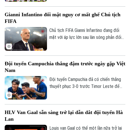
Tòa soạn
Tòa soạn
ASEAN Cup 2026, mà còn mang về khoản
thưởng khích lệ tinh thần đầy giá trị.
0865.116.699 (hotline)
0865.116.699
Gianni Infantino đối mặt nguy cơ mất ghế Chủ tịch
FIFA
Chủ tịch FIFA Gianni Infantino đang đối
mặt với áp lực lớn sau làn sóng phản đối
liên quan đến kế hoạch bán 20% cổ phần
một đơn vị quản lý các giải đấu của FIFA
cho nhà đầu tư tư nhân. Nhiều liên đoàn
Đội tuyển Campuchia thắng đậm trước ngày gặp Việt
bóng đá châu Âu đã rút lại sự ủng hộ đối
Nam
với ông, trong khi UEFA và CONCACAF
cũng công khai mất niềm tin vào ban lãnh
Đội tuyển Campuchia đã có chiến thắng
đạo FIFA.
thuyết phục 3-0 trước Timor Leste để
tạo đà tâm lý thuận lợi trước chuyến làm
khách trên sân Mỹ Đình.
HLV Van Gaal sẵn sàng trở lại dẫn dắt đội tuyển Hà
Lan
Louis van Gaal có thể một lần nữa trở lại