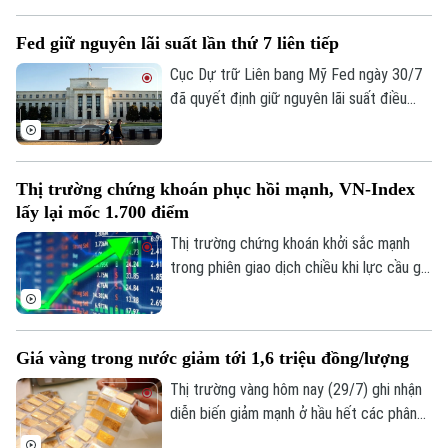
Lực cầu bắt đáy lan tỏa mạnh cùng sự trở
lại của dòng vốn ngoại, giúp các chỉ số
Fed giữ nguyên lãi suất lần thứ 7 liên tiếp
đồng loạt tăng điểm và cải thiện đáng kể
tâm lý nhà đầu tư.
Cục Dự trữ Liên bang Mỹ Fed ngày 30/7
đã quyết định giữ nguyên lãi suất điều
hành trong khoảng 3,5-3,75%. Quyết định
này đánh dấu tháng thứ 7 liên tiếp ngân
hàng trung ương Mỹ không điều chỉnh
Thị trường chứng khoán phục hồi mạnh, VN-Index
chính sách tiền tệ, giữa bối cảnh nội bộ
lấy lại mốc 1.700 điểm
có sự chia rẽ sâu sắc về cách ứng phó
với lạm phát.
Thị trường chứng khoán khởi sắc mạnh
trong phiên giao dịch chiều khi lực cầu gia
tăng rõ rệt, giúp VN-Index bật tăng hơn
24 điểm và chính thức giành lại mốc tâm
lý 1.700 điểm sau 6 phiên đánh mất.
Giá vàng trong nước giảm tới 1,6 triệu đồng/lượng
Thị trường vàng hôm nay (29/7) ghi nhận
diễn biến giảm mạnh ở hầu hết các phân
khúc, từ vàng miếng SJC đến vàng nhẫn.