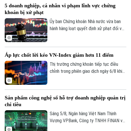
tháng biến động mạnh. Tính đến cuối
5 doanh nghiệp, cá nhân vi phạm lĩnh vực chứng
tháng 7, thị trường có 13,66 triệu tài
khoán bị xử phạt
khoản giao dịch chứng khoán, tăng hơn
227.300 tài khoản so với cuối tháng 6.
Ủy ban Chứng khoán Nhà nước vừa ban
hành hàng loạt quyết định xử phạt đối với
các tổ chức, cá nhân vi phạm quy định
trong lĩnh vực chứng khoán. Chỉ trong thời
gian từ ngày 31/7 đến 4/8, tổng số tiền
Áp lực chốt lời kéo VN-Index giảm hơn 11 điểm
xử phạt lên tới hơn 572 triệu đồng.
Thị trường chứng khoán tiếp tục điều
chỉnh trong phiên giao dịch ngày 6/8 khi
áp lực chốt lời gia tăng ở nhóm cổ phiếu
vốn hóa lớn. Dù lực bán không quá mạnh,
dòng tiền thận trọng khiến chỉ số không
Sản phẩm công nghệ số hỗ trợ doanh nghiệp quản trị
thể phục hồi. Kết phiên, VN-Index giảm
chi tiêu
11,68 điểm, xuống mức 1.764,78 điểm;
HNX-Index cũng giảm 0,95 điểm xuống
Sáng 5/8, Ngân hàng Việt Nam Thịnh
mức 292,64 điểm.
Vượng VPBank, Công ty TNHH FINAN và
Mastercard đã phối hợp ra mắt dòng thẻ