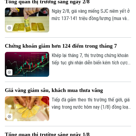
Tổng quan thị trường sáng ngày 2/8
trưởng, chất lượng tài sản và mức trích
lập dự phòng rủi ro có sự phân hóa đáng
Ngày 2/8, giá vàng miếng SJC niêm yết ở
kể.
mức 137-141 triệu đồng/lượng (mua vào
- bán ra), giảm 900.000 đồng một lượng ở
cả hai chiều so với ngày 1/8.
Chứng khoán giảm hơn 124 điểm trong tháng 7
Khép lại tháng 7, thị trường chứng khoán
tiếp tục ghi nhận diễn biến kém tích cực
dù chỉ số VN-Index đã phục hồi trong
tuần giao dịch cuối cùng. Tính chung cả
tháng, VN-Index giảm hơn 124 điểm,
Giá vàng giảm sâu, khách mua thưa vắng
tương đương 6,68%, đánh dấu tháng giảm
điểm thứ hai liên tiếp.
Tiếp đà giảm theo thị trường thế giới, giá
vàng trong nước hôm nay (1/8) đồng loạt
đi xuống. Tuy nhiên, trái với những đợt
giảm giá trước, lượng khách đến mua
vàng khá thưa vắng.
Tổng quan thị trường sáng ngày 1/8