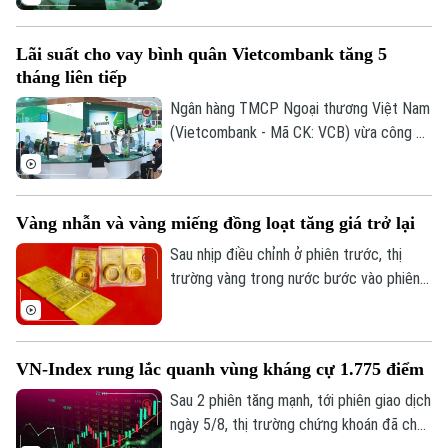
ghi nợ phi vật lý doanh nghiệp VPBiz
FinanONE Mastercard nhằm hỗ trợ doanh
Lãi suất cho vay bình quân Vietcombank tăng 5
nghiệp trong quản trị chi tiêu hiện đại, linh
tháng liên tiếp
hoạt và hiệu quả.
Ngân hàng TMCP Ngoại thương Việt Nam
(Vietcombank - Mã CK: VCB) vừa công bố
lãi suất cho vay bình quân kỳ tháng
6/2026 ở mức 7,5%/năm, tăng 0,3 điểm
phần trăm so với tháng trước và là tháng
Vàng nhẫn và vàng miếng đồng loạt tăng giá trở lại
tăng thứ năm liên tiếp.
Sau nhịp điều chỉnh ở phiên trước, thị
trường vàng trong nước bước vào phiên
giao dịch mới với xu hướng hồi phục ở cả
2 chiều mua vào và bán ra. Điểm đáng chú
ý là hiện vàng nhẫn lại được niêm yết cao
VN-Index rung lắc quanh vùng kháng cự 1.775 điểm
hơn cả giá vàng miếng SJC 1,4 triệu
đồng/lượng.
Sau 2 phiên tăng mạnh, tới phiên giao dịch
ngày 5/8, thị trường chứng khoán đã cho