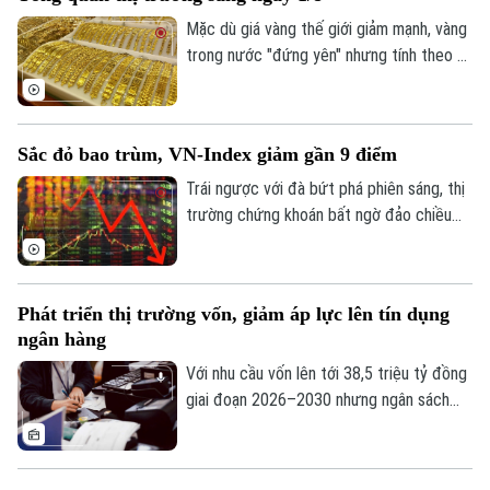
Mặc dù giá vàng thế giới giảm mạnh, vàng
trong nước "đứng yên" nhưng tính theo tỷ
giá quy đổi hiện nay, giá vàng trong nước
sáng 1/8 vẫn cao hơn thế giới khoảng 13
triệu đồng/lượng (chưa bao gồm thuế,
Sắc đỏ bao trùm, VN-Index giảm gần 9 điểm
phí).
Trái ngược với đà bứt phá phiên sáng, thị
trường chứng khoán bất ngờ đảo chiều
giằng co trong phiên chiều. Áp lực bán
tháo gia tăng mạnh về cuối phiên đã kéo
hàng loạt nhóm ngành chìm trong sắc đỏ,
Phát triển thị trường vốn, giảm áp lực lên tín dụng
ghi nhận tới 429 mã giảm điểm trên toàn
ngân hàng
thị trường.
Với nhu cầu vốn lên tới 38,5 triệu tỷ đồng
Theo dõi Hà Nội On
giai đoạn 2026–2030 nhưng ngân sách
nhà nước chỉ đáp ứng khoảng 20%, việc
phát triển thị trường vốn thành kênh huy
động nguồn lực trung và dài hạn chủ lực