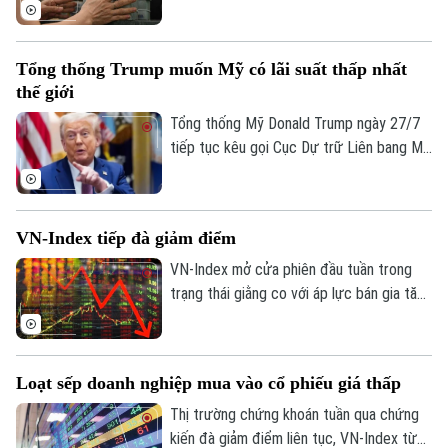
đồng vào cuối tháng 5. Theo số liệu mới
Tòa soạn
Tòa soạn
nhất từ Ngân hàng Nhà nước, tiền gửi cá
nhân tại các tổ chức tín dụng vẫn duy trì
0865.116.699 (hotline)
0865.116.699
Tổng thống Trump muốn Mỹ có lãi suất thấp nhất
đà tăng trưởng liên tục.
thế giới
Tổng thống Mỹ Donald Trump ngày 27/7
tiếp tục kêu gọi Cục Dự trữ Liên bang Mỹ
(Fed) hạ lãi suất. Ông cho rằng Mỹ cần
duy trì mức lãi suất thấp nhất thế giới
nhằm hỗ trợ nền kinh tế.
VN-Index tiếp đà giảm điểm
VN-Index mở cửa phiên đầu tuần trong
trạng thái giằng co với áp lực bán gia tăng
mạnh về cuối phiên khiến VN-Index lao
dốc.
Loạt sếp doanh nghiệp mua vào cổ phiếu giá thấp
Thị trường chứng khoán tuần qua chứng
kiến đà giảm điểm liên tục, VN-Index từ