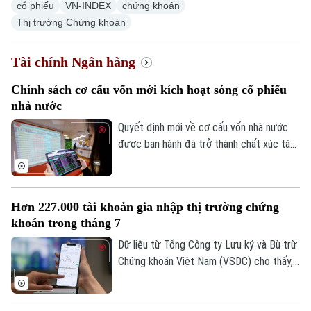
cổ phiếu
VN-INDEX
chứng khoán
Thị trường Chứng khoán
Tài chính Ngân hàng
Xu hướng
Chính sách cơ cấu vốn mới kích hoạt sóng cổ phiếu
nhà nước
Quyết định mới về cơ cấu vốn nhà nước
được ban hành đã trở thành chất xúc tác
giúp nhóm cổ phiếu doanh nghiệp nhà
nước bứt phá trong phiên hôm nay, 07/08.
Hàng loạt mã tăng kịch trần, góp phần
Hơn 227.000 tài khoản gia nhập thị trường chứng
đưa VN-Index đảo chiều đi lên.
khoán trong tháng 7
Dữ liệu từ Tổng Công ty Lưu ký và Bù trừ
Chứng khoán Việt Nam (VSDC) cho thấy,
số tài khoản chứng khoán tiếp tục đi lên
trong bối cảnh thị trường trải qua một