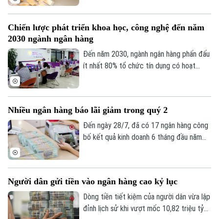
Trong khi đó, giá vàng thế giới nhích tăng
nhẹ nhưng vẫn thấp hơn đáng kể so với
Chiến lược phát triển khoa học, công nghệ đến năm
giá vàng trong nước. Cụ thể, giá vàng
2030 ngành ngân hàng
miếng SJC tại nhiều doanh nghiệp đồng
loạt giảm khoảng 1 triệu đồng/ lượng.
Đến năm 2030, ngành ngân hàng phấn đấu
ít nhất 80% tổ chức tín dụng có hoạt
động đổi mới sáng tạo, đồng thời đẩy
mạnh ứng dụng công nghệ mới, phát triển
ngân hàng số và Fintech, góp phần nâng
Nhiều ngân hàng báo lãi giảm trong quý 2
cao năng lực cạnh tranh của toàn ngành.
Đến ngày 28/7, đã có 17 ngân hàng công
bố kết quả kinh doanh 6 tháng đầu năm
2026. Phần lớn duy trì đà tăng trưởng
tích cực nhưng vẫn có một số ngân hàng
chứng kiến lợi nhuận sụt giảm do áp lực
Người dân gửi tiền vào ngân hàng cao kỷ lục
chi phí dự phòng rủi ro tín dụng.
Dòng tiền tiết kiệm của người dân vừa lập
đỉnh lịch sử khi vượt mốc 10,82 triệu tỷ
Liên hệ đường dây nóng (bấm để gọi)