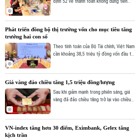
định 52 về thanh toán không dùng tiền
mặt, một nội dung đáng chú ý là đề xuất
đóng các tài khoản thanh toán không phát
sinh giao dịch trong thời gian từ 3 năm trở
Phát triển đồng bộ thị trường vốn cho mục tiêu tăng
lên nhằm nâng cao an toàn hệ thống và
trưởng hai con số
làm sạch dữ liệu.
Theo tính toán của Bộ Tài chính, Việt Nam
cần khoảng 38,5 triệu tỷ đồng vốn đầu tư
toàn xã hội giai đoạn 2026-2030 để đạt
mục tiêu tăng trưởng hai con số. Trong
bối cảnh nền kinh tế vẫn phụ thuộc lớn
Giá vàng đảo chiều tăng 1,5 triệu đồng/lượng
vào tín dụng ngân hàng, bài toán đặt ra
không chỉ là huy động thêm nguồn lực mà
Sau khi giảm mạnh trong phiên sáng, giá
còn phải mở rộng và nâng cao hiệu quả
vàng đã đảo chiều tăng trở lại vào chiều
các kênh dẫn vốn khác.
24/7. Vàng miếng SJC tăng tới 1,5 triệu
đồng mỗi lượng, vượt mốc 140 triệu
đồng/lượng.
VN-index tăng hơn 30 điểm, Eximbank, Gelex tăng
kịch trần