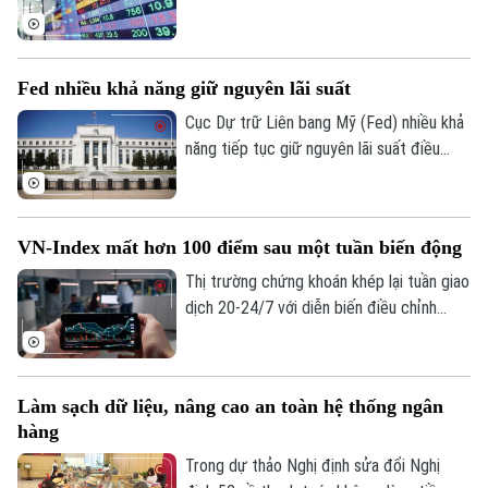
hơn 1.900 điểm chỉ còn 1.686 điểm. Theo
thống kê, thị trường đang ở vùng định giá
thấp nhất 10 năm, với P/E giảm khoảng 10
Fed nhiều khả năng giữ nguyên lãi suất
lần (tính trong 12 tháng gần nhất). Trong
bối cảnh đó, xuất hiện làn sóng “bắt đáy”
Cục Dự trữ Liên bang Mỹ (Fed) nhiều khả
của nhiều lãnh đạo doanh nghiệp.
năng tiếp tục giữ nguyên lãi suất điều
hành tại cuộc họp chính sách tháng
7/2026, và có thể kéo dài lập trường này
trong suốt phần còn lại của năm. Đây là
VN-Index mất hơn 100 điểm sau một tuần biến động
nhận định từ phân tích mới nhất của Ngân
hàng Natixis.
Thị trường chứng khoán khép lại tuần giao
dịch 20-24/7 với diễn biến điều chỉnh
mạnh khi VN-Index giảm hơn 100 điểm. Áp
lực bán lan rộng ở nhiều nhóm cổ phiếu,
trong bối cảnh khối ngoại tiếp tục bán
Làm sạch dữ liệu, nâng cao an toàn hệ thống ngân
ròng và tâm lý nhà đầu tư thận trọng.
hàng
Trong dự thảo Nghị định sửa đổi Nghị