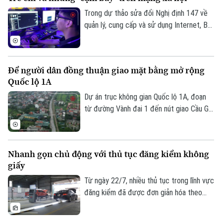
quả đầu tư.
Trong dự thảo sửa đổi Nghị định 147 về
quản lý, cung cấp và sử dụng Internet, Bộ
Văn hóa, Thể thao và Du lịch đề xuất
không cho phép trẻ em dưới 16 tuổi bình
luận và chia sẻ nội dung trên mạng xã hội.
Để người dân đồng thuận giao mặt bằng mở rộng
Liệu đây có phải là giải pháp hiệu quả để
Quốc lộ 1A
bảo vệ trẻ em trên không gian mạng? Hay
sẽ làm hạn chế quyền tham gia của các
Dự án trục không gian Quốc lộ 1A, đoạn
em trong môi trường số?
từ đường Vành đai 1 đến nút giao Cầu Giẽ
là công trình có ý nghĩa đặc biệt quan
trọng. Để dự án sớm hoàn thành, các địa
phương đang nỗ lực thực hiện nhanh các
Nhanh gọn chủ động với thủ tục đăng kiểm không
bước GPMB, phụ thuộc rất nhiều vào sự
giấy
đồng thuận của người dân trong bàn giao
đất, công trình thuộc phạm vi GPMB.
Từ ngày 22/7, nhiều thủ tục trong lĩnh vực
đăng kiểm đã được đơn giản hóa theo
Thông tư 30/2026 của Bộ Xây dựng. Việc
tích hợp giấy tờ trên VNeID, VNeTraffic