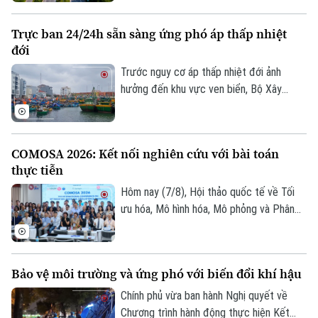
tư Dự án đường Vành đai 5 - Vùng Thủ đô
Tư vấn sức khỏe
Quần vợt
Hà Nội với tổng mức đầu tư sơ bộ hơn
Tin tức
Đã phát sóng
Trực ban 24/24h sẵn sàng ứng phó áp thấp nhiệt
288.000 tỷ đồng. Đây là công trình giao
đới
Golf
thông trọng điểm, được kỳ vọng tạo
Sao
động lực phát triển kinh tế - xã hội và
Trước nguy cơ áp thấp nhiệt đới ảnh
tăng cường kết nối liên vùng.
hưởng đến khu vực ven biển, Bộ Xây
Điện ảnh
dựng vừa gửi công điện yêu cầu các địa
phương, đơn vị khẩn trương rà soát hạ
Thời trang
tầng, bảo đảm an toàn giao thông, công
COMOSA 2026: Kết nối nghiên cứu với bài toán
Âm nhạc
trình xây dựng và duy trì trực ban 24/24h
thực tiễn
để sẵn sàng ứng phó.
Hôm nay (7/8), Hội thảo quốc tế về Tối
ưu hóa, Mô hình hóa, Mô phỏng và Phân
tích dữ liệu - COMOSA 2026 khai mạc tại
Hà Nội. Hội thảo diễn ra trong hai ngày,
quy tụ gần 100 nhà khoa học, nhà nghiên
Bảo vệ môi trường và ứng phó với biến đổi khí hậu
cứu và chuyên gia trong nước, quốc tế
cùng trao đổi các giải pháp đưa kết quả
Chính phủ vừa ban hành Nghị quyết về
nghiên cứu vào giải quyết những bài toán
Chương trình hành động thực hiện Kết