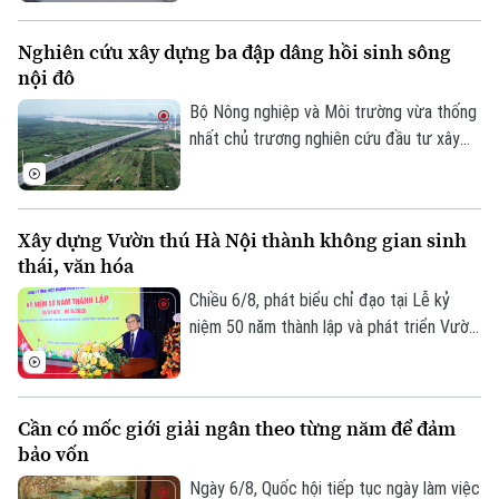
vành đai. Đến nay, tuyến đường đã khoác
lên diện mạo mới khi hệ thống vỉa hè
Nghiên cứu xây dựng ba đập dâng hồi sinh sông
được lát đá đồng bộ, kết hợp cây xanh,
nội đô
chiếu sáng và hạ tầng kỹ thuật hiện đại,
tạo không gian khang trang, thông thoáng.
Bộ Nông nghiệp và Môi trường vừa thống
nhất chủ trương nghiên cứu đầu tư xây
dựng ba đập dâng trên sông Hồng, sông
Đuống và sông Đà theo đề xuất của
UBND thành phố Hà Nội. Việc triển khai
Xây dựng Vườn thú Hà Nội thành không gian sinh
các công trình được kỳ vọng sẽ góp phần
thái, văn hóa
bổ cập nguồn nước, cải thiện chất lượng,
môi trường các sông nội đô như Tô Lịch,
Chiều 6/8, phát biểu chỉ đạo tại Lễ kỷ
Nhuệ và Đáy, đồng thời nâng cao khả năng
niệm 50 năm thành lập và phát triển Vườn
thích ứng với biến đổi khí hậu.
thú Hà Nội, Phó chủ tịch UBND thành phố
Hà Nội Trương Việt Dũng nhấn mạnh: Đây
không chỉ là dấu mốc để nhìn lại hành trình
Cần có mốc giới giải ngân theo từng năm để đảm
xây dựng, mà còn mở ra chặng đường mới
bảo vốn
với định hướng nơi đây sẽ trở thành một
Bản quyền thuộc về Cơ quan Báo và Phát thanh Truyền hình Hà Nội Giấy
không gian sinh thái, giáo dục và văn hóa
Ngày 6/8, Quốc hội tiếp tục ngày làm việc