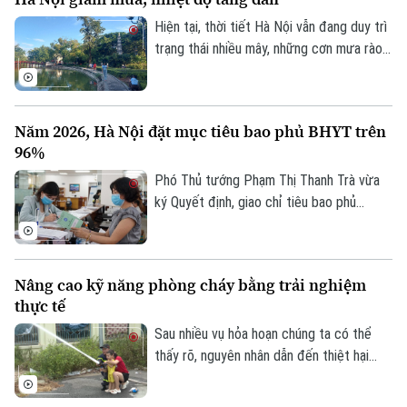
hành hồ chứa thủy điện Hòa Bình.
Hiện tại, thời tiết Hà Nội vẫn đang duy trì
trạng thái nhiều mây, những cơn mưa rào
rải rác từ đêm 6/8 còn xuất hiện ở một
vài khu vực trong thành phố, nhiệt độ dao
động từ 26-28 độ, độ ẩm không khí giữ ở
Năm 2026, Hà Nội đặt mục tiêu bao phủ BHYT trên
mức cao trên 90% khiến cảm giác hơi ẩm
96%
ướt.
Phó Thủ tướng Phạm Thị Thanh Trà vừa
ký Quyết định, giao chỉ tiêu bao phủ
BHYT cho UBND các tỉnh, thành phố giai
đoạn 2026-2030. Theo quyết định, tỷ lệ
Liên hệ đường dây nóng (bấm để gọi)
bao phủ BHYT toàn quốc được giao tăng
Tòa soạn
Tòa soạn
Nâng cao kỹ năng phòng cháy bằng trải nghiệm
dần qua từng năm. Năm 2026, nhiều địa
thực tế
0865.116.699 (hotline)
0865.116.699
phương được giao chỉ tiêu ở mức cao
như Hà Nội đạt 96,25%, TP Hồ Chí Minh
Sau nhiều vụ hỏa hoạn chúng ta có thể
đạt 96%. Đến năm 2030, tất cả các tỉnh,
thấy rõ, nguyên nhân dẫn đến thiệt hại
thành phố đều phải hoàn thành mục tiêu
nghiêm trọng là do người dân thiếu kỹ
bao phủ BHYT 100%.
năng thoát nạn, sơ cứu và xử lý tình huống