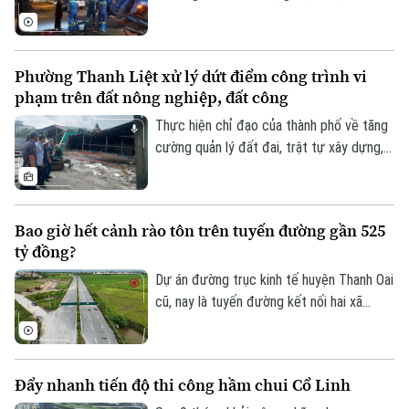
của doanh nghiệp và xã hội.
luận số 75 của Ban Chấp hành Trung ương
Đảng khóa XIV về bảo vệ môi trường và
ứng phó với biến đổi khí hậu.
Phường Thanh Liệt xử lý dứt điểm công trình vi
phạm trên đất nông nghiệp, đất công
Thực hiện chỉ đạo của thành phố về tăng
cường quản lý đất đai, trật tự xây dựng,
phường Thanh Liệt đang tập trung triển
khai đồng bộ các giải pháp nhằm xử lý
dứt điểm các công trình vi phạm trên đất
Bao giờ hết cảnh rào tôn trên tuyến đường gần 525
nông nghiệp, đất công do Nhà nước quản
tỷ đồng?
lý.
Dự án đường trục kinh tế huyện Thanh Oai
cũ, nay là tuyến đường kết nối hai xã
Thanh Oai và Tam Hưng là dự án chậm
tiến độ kéo dài với hai lần UBND thành
phố phải gia hạn thời gian hoàn thành. Với
Đẩy nhanh tiến độ thi công hầm chui Cổ Linh
mốc thời điểm phải đưa vào khai thác