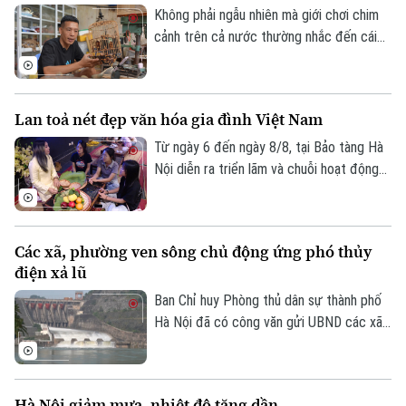
nâng cao hiệu quả xúc tiến, quảng bá
Không phải ngẫu nhiên mà giới chơi chim
điểm đến.
cảnh trên cả nước thường nhắc đến cái
tên làng Vác, hay Canh Hoạch, mỗi khi tìm
một chiếc lồng đẹp. Từ lâu, nơi đây được
xem là một trong những cái nôi của nghề
Lan toả nét đẹp văn hóa gia đình Việt Nam
làm lồng chim ở Việt Nam. Mỗi sản phẩm
không chỉ đáp ứng nhu cầu nuôi chim mà
Từ ngày 6 đến ngày 8/8, tại Bảo tàng Hà
còn thể hiện trình độ chế tác, sự am hiểu
Nội diễn ra triển lãm và chuỗi hoạt động
tập tính của từng loài chim và óc thẩm mỹ
trải nghiệm văn hóa "Hương truyền tâm
của người thợ.
nối – Hành trình trở về với ký ức gia đình".
Chương trình do bảo tàng phối hợp cùng
Các xã, phường ven sông chủ động ứng phó thủy
nhóm sinh viên ngành Quản trị truyền
điện xả lũ
thông đa phương tiện, Trường Đại học
FPT Hà Nội thực hiện.
Ban Chỉ huy Phòng thủ dân sự thành phố
Hà Nội đã có công văn gửi UBND các xã,
phường ven ba tuyến sông: Đà, Hồng,
Đuống, đề nghị tập trung triển khai các
biện pháp đảm bảo an toàn hạ du khi vận
Hà Nội giảm mưa, nhiệt độ tăng dần