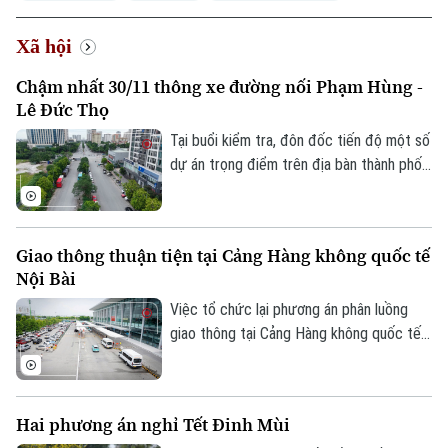
Xã hội
Chậm nhất 30/11 thông xe đường nối Phạm Hùng -
Lê Đức Thọ
Tại buổi kiểm tra, đôn đốc tiến độ một số
dự án trọng điểm trên địa bàn thành phố,
Phó Bí thư Thường trực Thành uỷ Hà Nội
Nguyễn Trọng Đông yêu cầu phường Từ
Liêm nhanh chóng hoàn thành toàn bộ
Giao thông thuận tiện tại Cảng Hàng không quốc tế
công tác giải phóng mặt bằng, phấn đấu
Nội Bài
thông xe Dự án xây dựng tuyến đường nối
từ đường Phạm Hùng đến đường Lê Đức
Việc tổ chức lại phương án phân luồng
Thọ trước ngày 30/11/2026.
giao thông tại Cảng Hàng không quốc tế
Nội Bài đang nhận được sự quan tâm của
đông đảo người dân, doanh nghiệp vận tải
và hành khách. Với những điều chỉnh đồng
Hai phương án nghỉ Tết Đinh Mùi
bộ tại ga Nội địa T1 và ga Quốc tế T2,