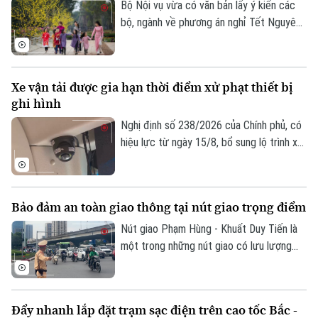
phương án mới được kỳ vọng giải quyết
Bộ Nội vụ vừa có văn bản lấy ý kiến các
tình trạng ùn tắc đã tồn tại trong thời
bộ, ngành về phương án nghỉ Tết Nguyên
gian dài, đồng thời nâng cao hiệu quả khai
đán Đinh Mùi 2027. Theo đó, cơ quan
thác, bảo đảm an ninh, an toàn hàng
soạn thảo đề xuất hai phương án nghỉ Tết,
không.
với thời gian nghỉ liên tục lần lượt là 7
Xe vận tải được gia hạn thời điểm xử phạt thiết bị
ngày hoặc 10 ngày.
ghi hình
Nghị định số 238/2026 của Chính phủ, có
hiệu lực từ ngày 15/8, bổ sung lộ trình xử
phạt đối với các vi phạm liên quan đến
thiết bị ghi nhận hình ảnh trên xe kinh
Chuyên mục
doanh vận tải. Theo đó, doanh nghiệp và
Bảo đảm an toàn giao thông tại nút giao trọng điểm
chủ phương tiện sẽ có thêm thời gian
Thời sự
chuẩn bị trước khi các quy định xử phạt
Nút giao Phạm Hùng - Khuất Duy Tiến là
chính thức được áp dụng.
một trong những nút giao có lưu lượng
Hà Nội
Hà Nội
phương tiện lớn nhất khu vực cửa ngõ
phía Tây của Thủ đô. Cơ quan Báo và Phát
Chính trị
thanh, Truyền hình Hà Nội sẽ cập nhật
Nhịp sống Hà Nội
Thế giới
Đẩy nhanh lắp đặt trạm sạc điện trên cao tốc Bắc -
thông tin chi tiết về tình hình và công tác