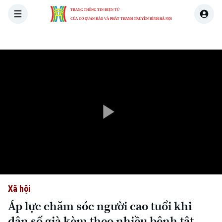
TRANG THÔNG TIN ĐIỆN TỬ
CỦA CƠ QUAN BÁO VÀ PHÁT THANH TRUYỀN HÌNH HÀ NỘI
THỜI SỰ
HÀ NỘI
THẾ GIỚI
KINH TẾ
NHÀ ĐẤT
Play
Video
Xã hội
Áp lực chăm sóc người cao tuổi khi
dân số già kèm theo nhiều bệnh tật