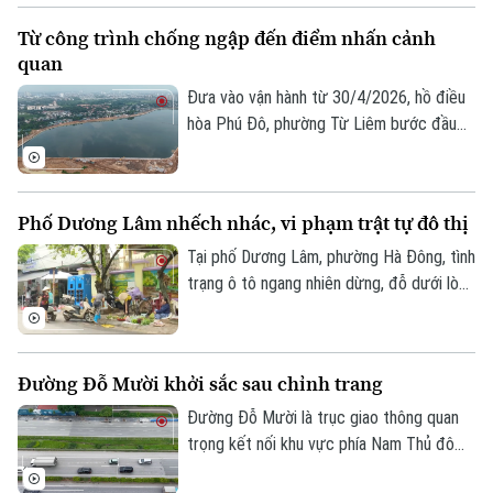
ban đầu. Chính vì vậy, nhiều địa phương
Từ công trình chống ngập đến điểm nhấn cảnh
trên địa bàn Hà Nội đang đổi mới cách
quan
tuyên truyền phòng cháy, chữa cháy, từ
nghe phổ biến sang trực tiếp trải nghiệm,
Đưa vào vận hành từ 30/4/2026, hồ điều
thực hành.
hòa Phú Đô, phường Từ Liêm bước đầu
đã phát huy hiệu quả trong việc điều tiết
nước, góp phần giảm tình trạng ngập úng
tại khu vực phía Tây Thủ đô.
Phố Dương Lâm nhếch nhác, vi phạm trật tự đô thị
Tại phố Dương Lâm, phường Hà Đông, tình
trạng ô tô ngang nhiên dừng, đỗ dưới lòng
đường, chợ cóc tự phát bày bán tràn lan
trên vỉa hè, chiếm hết lối đi của người đi
bộ đang diễn ra ngang nhiên . Người dân
Đường Đỗ Mười khởi sắc sau chỉnh trang
đã nhiều lần phản ánh, lực lượng chức
năng cũng không ít lần ra quân xử lý,
Đường Đỗ Mười là trục giao thông quan
nhưng vi phạm vẫn liên tục tái diễn ngay
trọng kết nối khu vực phía Nam Thủ đô
sau khi các đợt kiểm tra kết thúc.
với trung tâm thành phố và các tuyến