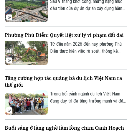
trong năm 2026, công trình có tổng mức
Sau 9 tháng khởi công, những hạng mục
đầu tư gần 524 tỷ đồng này liệu có đảm
đầu tiên của dự án dự án xây dựng hầm
bảo đúng tiến độ như chỉ đạo hay sẽ tiếp
chui nút giao Cổ Linh - đường dẫn cầu
tục tồn tại cảnh rào tôn, “đắp chiếu”?
Vĩnh Tuy (phường Long Biên, Hà Nội) đã
dần dần thành hình. Các đơn vị thi công
Phường Phú Diễn: Quyết liệt xử lý vi phạm đất đai
đang “cuốn chiếu” triển khai kết cấu hầm,
Theo dõi Hà Nội On
đường dẫn cùng hệ thống hạ tầng kỹ
Từ đầu năm 2026 đến nay, phường Phú
thuật theo đúng kế hoạch.
Diễn thực hiện việc rà soát, thông kê
cũng như ra quân xử lý vi phạm đất đai.
Với tinh thần "nói thật, làm thật", chính
quyền địa phương đang mở đợt cao điểm
Tăng cường hợp tác quảng bá du lịch Việt Nam ra
cưỡng chế, giải tỏa các trường hợp vi
thế giới
phạm đất đai, lấn chiếm đất nông nghiệp,
đất công tồn tại nhiều năm qua.
Trong bối cảnh ngành du lịch Việt Nam
đang duy trì đà tăng trưởng mạnh và đặt
mục tiêu đón khoảng 25 triệu lượt khách
quốc tế trong năm 2026, việc mở rộng
hợp tác với các đối tác có mạng lưới toàn
Buổi sáng ở làng nghề làm lồng chim Canh Hoạch
cầu được xem là giải pháp quan trọng để