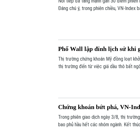
Nối tiếp đà tăng mạnh gần 30 điểm phiên 
Đáng chú ý, trong phiên chiều, VN-Index 
Phố Wall lập đỉnh lịch sử khi
Thị trường chứng khoán Mỹ đồng loạt khởi
thị trường đến từ việc giá dầu thô bất n
định Mỹ và Iran vẫn đang tiến hành đàm ph
Chứng khoán bứt phá, VN-Ind
Trong phiên giao dịch ngày 3/8, thị trườ
bao phủ hầu hết các nhóm ngành. Kết thúc
1.763,84 điểm; HNX-Index tăng 8,03 điểm