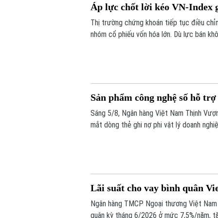
Áp lực chốt lời kéo VN-Index
Thị trường chứng khoán tiếp tục điều chỉnh
nhóm cổ phiếu vốn hóa lớn. Dù lực bán kh
hồi. Kết phiên, VN-Index giảm 11,68 điể
xuống mức 292,64 điểm.
Sản phẩm công nghệ số hỗ trợ 
Sáng 5/8, Ngân hàng Việt Nam Thịnh Vượ
mắt dòng thẻ ghi nợ phi vật lý doanh ng
quản trị chi tiêu hiện đại, linh hoạt và hiệu 
Lãi suất cho vay bình quân Vi
Ngân hàng TMCP Ngoại thương Việt Nam (
quân kỳ tháng 6/2026 ở mức 7,5%/năm, tăn