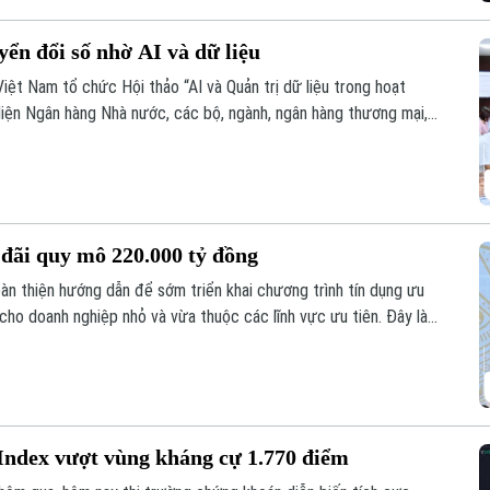
ển đổi số nhờ AI và dữ liệu
Việt Nam tổ chức Hội thảo “AI và Quản trị dữ liệu trong hoạt
diện Ngân hàng Nhà nước, các bộ, ngành, ngân hàng thương mại,
g lĩnh vực AI.
u đãi quy mô 220.000 tỷ đồng
n thiện hướng dẫn để sớm triển khai chương trình tín dụng ưu
ho doanh nghiệp nhỏ và vừa thuộc các lĩnh vực ưu tiên. Đây là
 Nhà nước Phạm Thanh Hà cho biết tại Họp báo Chính phủ
 tại Hà Nội.
ndex vượt vùng kháng cự 1.770 điểm