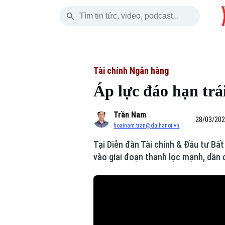
Thứ Năm
THỜI SỰ
HÀ NỘI
THẾ GIỚI
06 Tháng 08, 2026
Hà Nội
Nhịp sống Hà Nộ
Tin tức
Tài chính Ngân hàng
Áp lực đáo hạn trá
Chính trị
Người Hà Nội
Quân s
Trần Nam
Xã hội
Khoảnh khắc Hà 
Hồ sơ
28/03/202
hoainam.tran@daihanoi.vn
An ninh trật tự
Ẩm thực
Người V
Tại Diễn đàn Tài chính & Đầu tư Bấ
vào giai đoạn thanh lọc mạnh, dần 
Công nghệ
Skip Ad