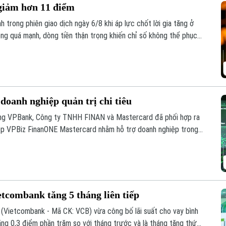
 giảm hơn 11 điểm
 trong phiên giao dịch ngày 6/8 khi áp lực chốt lời gia tăng ở
ông quá mạnh, dòng tiền thận trọng khiến chỉ số không thể phục
m, xuống mức 1.764,78 điểm; HNX-Index cũng giảm 0,95 điểm
doanh nghiệp quản trị chi tiêu
ng VPBank, Công ty TNHH FINAN và Mastercard đã phối hợp ra
hiệp VPBiz FinanONE Mastercard nhằm hỗ trợ doanh nghiệp trong
quả.
etcombank tăng 5 tháng liên tiếp
Vietcombank - Mã CK: VCB) vừa công bố lãi suất cho vay bình
g 0,3 điểm phần trăm so với tháng trước và là tháng tăng thứ