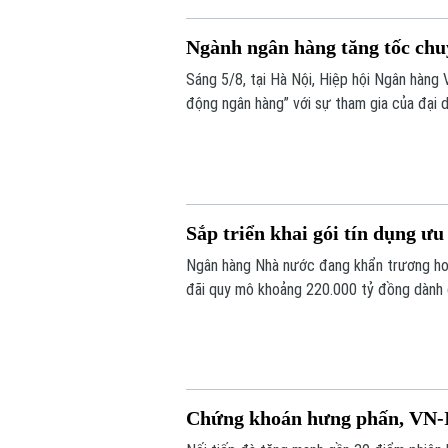
Ngành ngân hàng tăng tốc chuy
Sáng 5/8, tại Hà Nội, Hiệp hội Ngân hàng 
động ngân hàng” với sự tham gia của đại 
doanh nghiệp công nghệ và chuyên gia tron
Sắp triển khai gói tín dụng ư
Ngân hàng Nhà nước đang khẩn trương hoà
đãi quy mô khoảng 220.000 tỷ đồng dành c
thông tin được Phó Thống đốc Ngân hàng
thường kỳ tháng 7/2026 diễn ra chiều 3/8,
Chứng khoán hưng phấn, VN-I