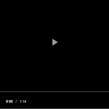
Play
Video
0:00
/
1:14
e
Current
Duration