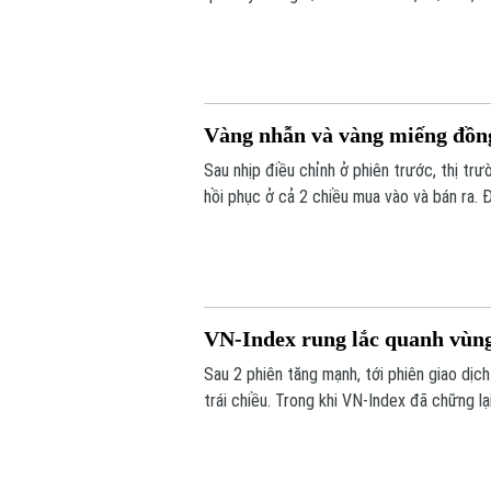
năm liên tiếp.
Vàng nhẫn và vàng miếng đồng 
Sau nhịp điều chỉnh ở phiên trước, thị tr
hồi phục ở cả 2 chiều mua vào và bán ra. 
giá vàng miếng SJC 1,4 triệu đồng/lượng.
VN-Index rung lắc quanh vùng
Sau 2 phiên tăng mạnh, tới phiên giao dịc
trái chiều. Trong khi VN-Index đã chững lạ
dịch, VN-index giảm 0,77 điểm (0,04%) x
293,59 điểm.