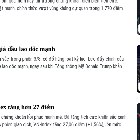
hôm qua, hôm nay thị trường chứng khoán diễn biến tích cực.
bật mạnh, chính thức vượt vùng kháng cự quan trọng 1.770 điểm.
 giá dầu lao dốc mạnh
 sắc trong phiên 3/8, xô đổ hàng loạt kỷ lục. Lực đẩy chính của
gờ lao dốc mạnh, ngay sau khi Tổng thống Mỹ Donald Trump khẳng
án bất chấp những lời bác bỏ từ phía Iran.
ex tăng hơn 27 điểm
ng chứng khoán hồi phục mạnh mẽ. Đà tăng tích cực khiến sắc xanh
 phiên giao dịch, VN-Index tăng 27,06 điểm (+1,56%), lên mức
 (+2,96%), lên mức 279,28 điểm.