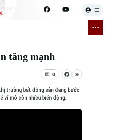
I
E
THỂ THAO
GIẢI TRÍ
ĐÃ PHÁT SÓNG
Bóng đá
Tin tức
sản tăng mạnh
ỡng
Quần vợt
Sao
sức khỏe
Golf
Điện ảnh
0
Thời trang
 thị trường bất động sản đang bước
tế vĩ mô còn nhiều biến động.
Âm nhạc