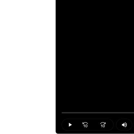
Loaded
:
0.00%
Play
Mut