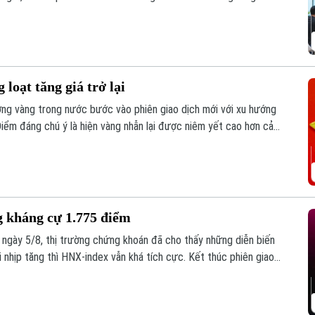
loạt tăng giá trở lại
ường vàng trong nước bước vào phiên giao dịch mới với xu hướng
Điểm đáng chú ý là hiện vàng nhẫn lại được niêm yết cao hơn cả
 kháng cự 1.775 điểm
h ngày 5/8, thị trường chứng khoán đã cho thấy những diễn biến
i nhịp tăng thì HNX-index vẫn khá tích cực. Kết thúc phiên giao
uống còn 1776,46 điểm. HNX-index tăng 7,18 điểm (2,51%) lên