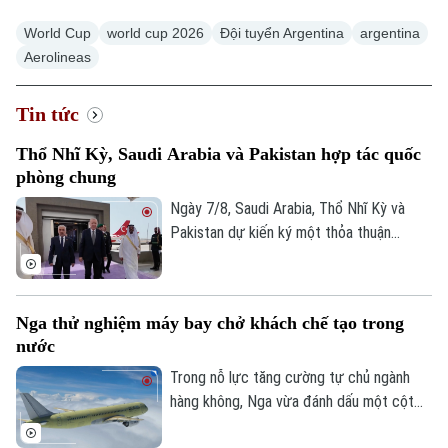
World Cup
world cup 2026
Đội tuyển Argentina
argentina
Aerolineas
Tin tức
Thổ Nhĩ Kỳ, Saudi Arabia và Pakistan hợp tác quốc
phòng chung
Ngày 7/8, Saudi Arabia, Thổ Nhĩ Kỳ và
Pakistan dự kiến ký một thỏa thuận
phòng thủ chung tại thành phố Jeddah
của Saudi Arabia, nhằm tăng cường quan
hệ an ninh giữa ba nước.
Nga thử nghiệm máy bay chở khách chế tạo trong
nước
Trong nỗ lực tăng cường tự chủ ngành
hàng không, Nga vừa đánh dấu một cột
mốc mới khi chiếc máy bay chở khách