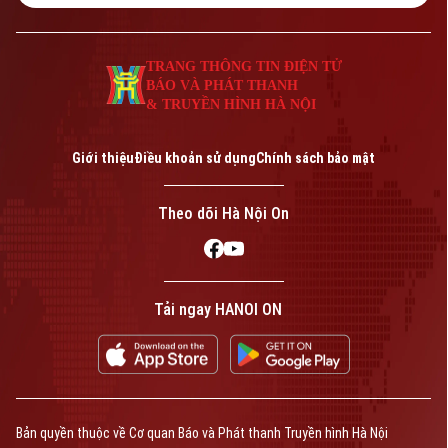
tại khu vực phía Nam hồ Balkhash.
TRANG THÔNG TIN ĐIỆN TỬ
BÁO VÀ PHÁT THANH
& TRUYỀN HÌNH HÀ NỘI
Giới thiệu
Điều khoản sử dụng
Chính sách bảo mật
Theo dõi Hà Nội On
Tải ngay HANOI ON
Bản quyền thuộc về Cơ quan Báo và Phát thanh Truyền hình Hà Nội