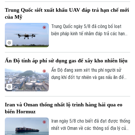
người lái (UAV) bị thương nặng trong khi
Trung Quốc siết xuất khẩu UAV đáp trả hạn chế mới
tài xế thiệt mạng. Đây là vụ tấn công thứ
của Mỹ
hai nhằm vào các nhà sản xuất UAV của
Nga chỉ trong vòng một tuần qua.
Trung Quốc ngày 5/8 đã công bố loạt
biện pháp kinh tế nhằm đáp trả các hạn
chế mới của Mỹ, trong đó có việc siết
xuất khẩu thiết bị bay không người lái
(UAV) và đưa 6 thực thể của Mỹ vào danh
Ấn Độ tính áp phí sử dụng gas để xây kho nhiên liệu
sách trả đũa.
Ấn Độ đang xem xét thu phí người sử
dụng khí đốt tự nhiên và gas nấu ăn để
huy động nguồn vốn cho kế hoạch xây
dựng kho dự trữ nhiên liệu chiến lược trị
giá 42 tỷ USD.
Iran và Oman thống nhất lộ trình hàng hải qua eo
biển Hormuz
Iran ngày 5/8 cho biết đã đạt được thống
nhất với Oman về các thông số địa lý của