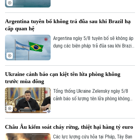
tuyến hàng hải mới qua eo biển Hormuz -
một trong những tuyến vận tải năng lượng
quan trọng nhất thế giới.
Argentina tuyên bố không trả đũa sau khi Brazil hạ
cấp quan hệ
Argentina ngày 5/8 tuyên bố sẽ không áp
dụng các biện pháp trả đũa sau khi Brazil
hạ cấp quan hệ song phương xuống cấp
Đại biện lâm thời. Buenos Aires cho rằng,
đây là quyết định đơn phương của Brasilia
Ukraine cảnh báo cạn kiệt tên lửa phòng không
và khẳng định không muốn làm gia tăng
trước mùa đông
căng thẳng giữa hai nước láng giềng.
Tổng thống Ukraine Zelensky ngày 5/8
cảnh báo số lượng tên lửa phòng không
mà các đồng minh cung cấp cho nước này
đã sụt giảm nghiêm trọng, chỉ bằng 1/3
so với năm ngoái. Tuyên bố được đưa ra
Bản quyền thuộc về Cơ quan Báo và Phát thanh Truyền hình Hà Nội Giấy
Châu Âu kiểm soát cháy rừng, thiệt hại hàng tỷ euro
vào thời điểm Nga đang gia tăng các
phép số: Số 63/GP-TTDT, cấp ngày 10/05/2023
cuộc tập kích vào nhiều thành phố của
Các lực lượng cứu hỏa tại Pháp, Tây Ban