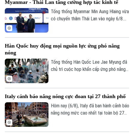
Myanmar - Thái Lan tăng cường hợp tác kinh tế
Hormuz bị gián đoạn.
Tổng thống Myanmar Min Aung Hlaing vừa
có chuyến thăm Thái Lan vào ngày 6/8.
Chuyến thăm này nằm trong chuỗi nỗ lực
của Bangkok nhằm thúc đẩy sự kết nối
trở lại giữa nước này với khối ASEAN.
Hàn Quốc huy động mọi nguồn lực ứng phó nắng
nóng
Tổng thống Hàn Quốc Lee Jae Myung đã
chủ trì cuộc họp khẩn cấp ứng phó nắng
nóng và chỉ đạo huy động toàn bộ nhân
lực, tài nguyên hiện có để đối phó. Đợt
nắng nóng gay gắt tại quốc gia này dự
Italy cảnh báo nắng nóng cực đoan tại 27 thành phố
báo đạt đỉnh tại thủ đô Seoul trong ngày
6/8, với nhiệt độ có thể lên tới 39 độ C.
Hôm nay (6/8), Italy đã ban hành cảnh báo
Thời tiết cực đoan này đến nay đã khiến
nắng nóng mức cao nhất tại toàn bộ 27
hơn 20 người tử vong.
thành phố lớn, khi nước này tiếp tục hứng
chịu đợt nắng nóng gay gắt thứ tư trong