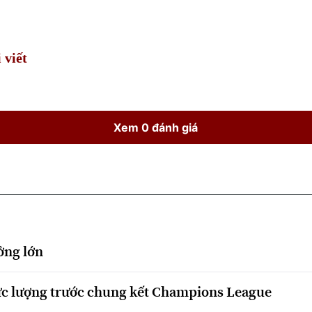
Time
 viết
Xem 0 đánh giá
ởng lớn
ực lượng trước chung kết Champions League