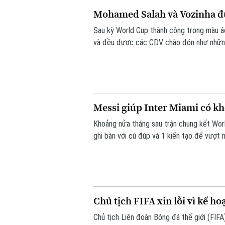
Mohamed Salah và Vozinha đ
Sau kỳ World Cup thành công trong màu 
và đều được các CĐV chào đón như nhữn
Messi giúp Inter Miami có k
Khoảng nửa tháng sau trận chung kết World
ghi bàn với cú đúp và 1 kiến tạo để vượt
tỷ số 4-2 vào sáng nay.
Chủ tịch FIFA xin lỗi vì kế h
Chủ tịch Liên đoàn Bóng đá thế giới (FIFA) 