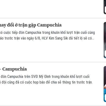
thay đổi ở trận gặp Campuchia
 có cuộc tiếp đón Campuchia trong khuôn khổ lượt trận cuối cùng
o trước trận vào ngày 6/8, HLV Kim Sang Sik đã tiết lộ sẽ có
ội hình đội tuyển Việt Nam, nhưng vẫn hướng tới chiến thắng
 - Campuchia
p đón Campuchia trên SVĐ Mỹ Đình trong khuôn khổ lượt cuối
đội cũng đã có cuộc họp báo để chia sẻ thông tin trước trận.