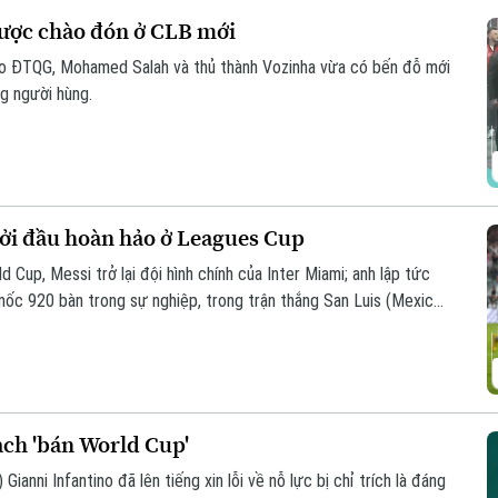
ược chào đón ở CLB mới
áo ĐTQG, Mohamed Salah và thủ thành Vozinha vừa có bến đỗ mới
g người hùng.
hởi đầu hoàn hảo ở Leagues Cup
 Cup, Messi trở lại đội hình chính của Inter Miami; anh lập tức
 mốc 920 bàn trong sự nghiệp, trong trận thắng San Luis (Mexico)
oạch 'bán World Cup'
Gianni Infantino đã lên tiếng xin lỗi về nỗ lực bị chỉ trích là đáng