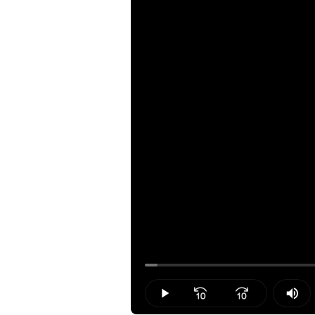
Loaded
:
1.91%
Play
Mut