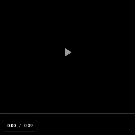
Play
Video
0:00
/
0:39
e
Current
Duration