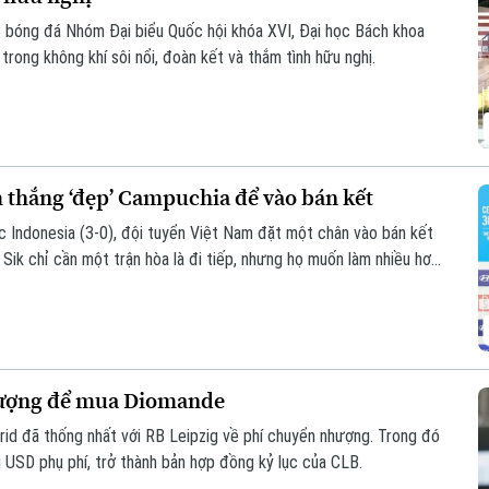
B bóng đá Nhóm Đại biểu Quốc hội khóa XVI, Đại học Bách khoa
rong không khí sôi nổi, đoàn kết và thắm tình hữu nghị.
 thắng ‘đẹp’ Campuchia để vào bán kết
c Indonesia (3-0), đội tuyển Việt Nam đặt một chân vào bán kết
k chỉ cần một trận hòa là đi tiếp, nhưng họ muốn làm nhiều hơn
 thủ đã sớm bị loại để giành ngôi nhất bảng.
nhượng để mua Diomande
id đã thống nhất với RB Leipzig về phí chuyển nhượng. Trong đó
u USD phụ phí, trở thành bản hợp đồng kỷ lục của CLB.