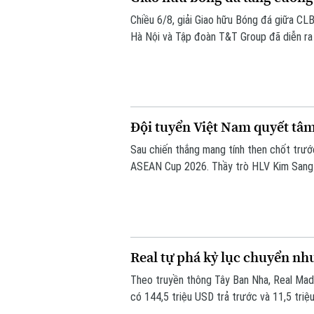
Chiều 6/8, giải Giao hữu Bóng đá giữa CL
Hà Nội và Tập đoàn T&T Group đã diễn ra t
Đội tuyển Việt Nam quyết tâm
Sau chiến thắng mang tính then chốt trướ
ASEAN Cup 2026. Thầy trò HLV Kim Sang Si
thế trước Campuchia, quyết thắng đẹp đối
Real tự phá kỷ lục chuyển 
Theo truyền thông Tây Ban Nha, Real Madr
có 144,5 triệu USD trả trước và 11,5 triệ