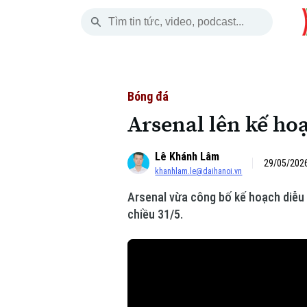
Thứ Bảy
THỜI SỰ
HÀ NỘI
THẾ GIỚI
08 Tháng 08, 2026
Hà Nội
Nhịp sống Hà Nộ
Tin tức
Bóng đá
Arsenal lên kế ho
Chính trị
Người Hà Nội
Quân s
Lê Khánh Lâm
Xã hội
Khoảnh khắc Hà 
Hồ sơ
29/05/2026
khanhlam.le@daihanoi.vn
An ninh trật tự
Ẩm thực
Người V
Arsenal vừa công bố kế hoạch diễu
chiều 31/5.
Công nghệ
Skip Ad