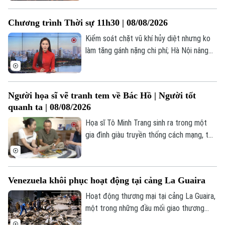
khe và thường được mặc định là "kén
người nghe", đặc biệt là với giới trẻ. Thế
Điện ảnh
Chương trình Thời sự 11h30 | 08/08/2026
nhưng, tại Hà Nội, bức tranh ấy đang dần
thay đổi. Không khó để bắt gặp hình ảnh
Kiểm soát chặt vũ khí hủy diệt nhưng ko
Thời trang
hàng ngàn bạn trẻ sẵn sàng "săn vé", xếp
làm tăng gánh nặng chi phí; Hà Nội nâng
hàng dài để đắm chìm trong những giai
cấp trạm bơm, đê điều trước mùa mưa
Âm nhạc
điệu cổ điển.
bão; Mỹ đẩy mạnh bảo đảm nguồn cung
khoáng sản chiến lược;... là một số nội
Người họa sĩ vẽ tranh tem về Bác Hồ | Người tốt
dung đáng chú ý trong chương trình hôm
quanh ta | 08/08/2026
nay.
Họa sĩ Tô Minh Trang sinh ra trong một
gia đình giàu truyền thống cách mạng, từ
nhỏ anh đã lớn lên cùng những câu chuyện
về Bác Hồ, về các thế hệ cha anh cống
hiến cho Tổ quốc. Chính môi trường ấy đã
Venezuela khôi phục hoạt động tại cảng La Guaira
bồi đắp trong anh lòng yêu nước, niềm tự
hào dân tộc và tình cảm đặc biệt dành
Hoạt động thương mại tại cảng La Guaira,
cho Chủ tịch Hồ Chí Minh.
một trong những đầu mối giao thương
quan trọng của Venezuela, đang có dấu