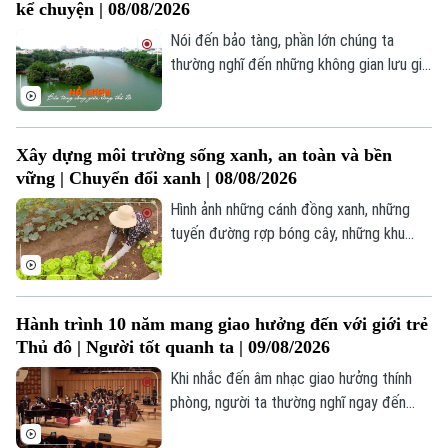
Nhà đất
kể chuyện | 08/08/2026
Công nghệ
nguy cơ cháy nổ.
Ẩm thực
Hồ sơ
Nói đến bảo tàng, phần lớn chúng ta
Cafe sáng
Tin tức
Tàu và Xe
thường nghĩ đến những không gian lưu giữ
Người Việt 4 phương
ký ức của quá khứ. Nhưng giữa lòng Hà
Tài chính Ngân hàng
Đầu tư
Ô tô
Nội còn có một “bảo tàng” rất khác. Nơi
Giáo dục
Doanh nghiệp
ấy không có những bức tường bao quanh,
Căn hộ
Xây dựng môi trường sống xanh, an toàn và bền
Tàu
không có tủ kính ngăn cách hiện vật với
Tin tức
Văn hóa
vững | Chuyển đổi xanh | 08/08/2026
người xem. Đó chính là hồ Gươm.
Đất đai
Xe máy
Hình ảnh những cánh đồng xanh, những
Tuyển sinh
Tin tức
Sức khỏe
tuyến đường rợp bóng cây, những khu
Kinh nghiệm
Thị trường
chăn nuôi sạch sẽ, những luống rau hữu cơ
Hướng nghiệp
Làng nghề
đang tạo nên diện mạo mới của nông thôn
Y tế
Thể thao
Đánh giá
Hà Nội. Không chỉ là sự đổi thay về cảnh
Di tích
Hành trình 10 năm mang giao hưởng đến với giới trẻ
Dinh dưỡng
quan, đó còn là sự thay đổi trong tư duy
Bóng đá
Giải trí
Thủ đô | Người tốt quanh ta | 09/08/2026
phát triển.
Tư vấn sức khỏe
Khi nhắc đến âm nhạc giao hưởng thính
Quần vợt
Tin tức
Đã phát sóng
phòng, người ta thường nghĩ ngay đến
một không gian nghệ thuật hàn lâm, khắt
Golf
Sao