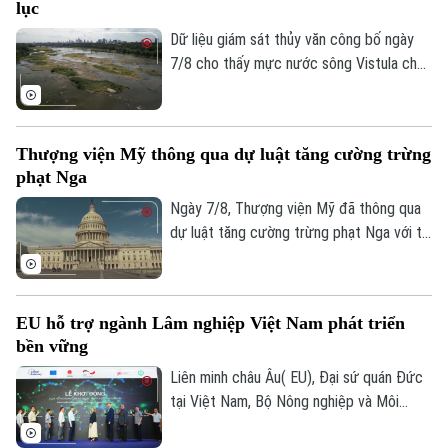
lục
Dữ liệu giám sát thủy văn công bố ngày
7/8 cho thấy mực nước sông Vistula chảy
qua thủ đô Warsaw của Ba Lan đã giảm
xuống mức thấp nhất kể từ khi công tác
đo đạc được triển khai.
Thượng viện Mỹ thông qua dự luật tăng cường trừng
phạt Nga
Ngày 7/8, Thượng viện Mỹ đã thông qua
dự luật tăng cường trừng phạt Nga với tỷ
lệ 86 phiếu thuận và 11 phiếu chống trong
phiên họp cuối cùng trước kỳ nghỉ hè.
EU hỗ trợ ngành Lâm nghiệp Việt Nam phát triển
bền vững
Liên minh châu Âu( EU), Đại sứ quán Đức
tại Việt Nam, Bộ Nông nghiệp và Môi
trường vừa chính thức khởi động Dự án