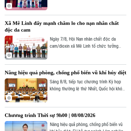
lập tổ chức Đảng, các cơ sở giáo dục
công lập và công tác cán bộ sau sắp xếp
trên địa bàn xã.
Xã Mê Linh đẩy mạnh chăm lo cho nạn nhân chất
độc da cam
Ngày 7/8, Hội Nạn nhân chất độc da
cam/dioxin xã Mê Linh tổ chức tưởng
niệm 65 năm Ngày Thảm họa da cam ở
Việt Nam (10/8/1961 – 10/8/2026).
Nâng hiệu quả phòng, chống phổ biến vũ khí hủy diệt
Sáng 8/8, tiếp tục chương trình Kỳ họp
không thường lệ thứ Nhất, Quốc hội khóa
XVI đã họp phiên toàn thể tại hội trường,
thảo luận về Dự án Luật Phòng, chống
phổ biến vũ khí hủy diệt hàng loạt. Nhiều
Chương trình Thời sự 9h00 | 08/08/2026
đại biểu đề nghị tiếp tục hoàn thiện các
quy định nhằm nâng cao hiệu quả phòng
Nâng hiệu quả phòng, chống phổ biến vũ
ngừa, kiểm soát rủi ro, đồng thời bảo đảm