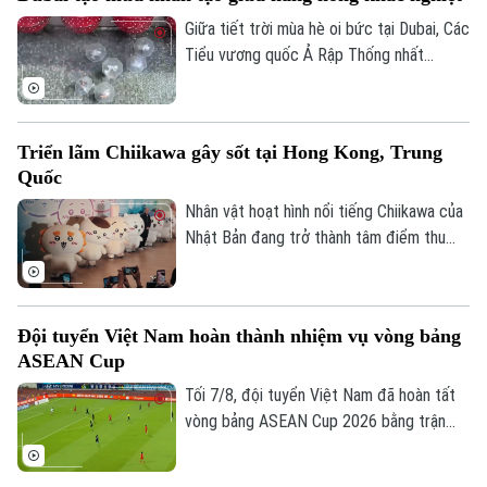
hoàn toàn nguồn cung cấp nước dự kiến
phải đến cuối tháng 8 mới hoàn tất.
Giữa tiết trời mùa hè oi bức tại Dubai, Các
Tiểu vương quốc Ả Rập Thống nhất
(UAE), du khách đã có cơ hội tận hưởng
không gian mát mẻ dưới những cơn mưa
nhân tạo trên một tuyến phố nghỉ dưỡng
Triển lãm Chiikawa gây sốt tại Hong Kong, Trung
đặc biệt.
Quốc
Nhân vật hoạt hình nổi tiếng Chiikawa của
Nhật Bản đang trở thành tâm điểm thu
hút đông đảo người hâm mộ tại Hong
Kong (Trung Quốc) với một triển lãm nghệ
thuật quy mô lớn. Sự kiện mang đến
Đội tuyển Việt Nam hoàn thành nhiệm vụ vòng bảng
không gian trải nghiệm đa giác quan, kết
ASEAN Cup
hợp giữa nghệ thuật, âm nhạc và các mô
hình khổng lồ, góp phần thúc đẩy du lịch
Tối 7/8, đội tuyển Việt Nam đã hoàn tất
văn hóa và kinh tế sáng tạo.
vòng bảng ASEAN Cup 2026 bằng trận
đấu tiếp đón Campuchia. Trong lần thứ 2
được thi đấu trên sân nhà từ đầu giải,