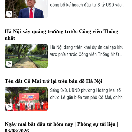
trò kiến tạo của chính quyền là yếu tố
công bố kế hoạch đầu tư 3 tỷ USD vào
quan trọng để hiện thực hóa mục tiêu này.
các dự án khoáng sản quan trọng và sản
xuất pin, nhằm tăng nguồn cung trong
nước, củng cố an ninh quốc gia và giảm
Hà Nội xây quảng trường trước Công viên Thống
phụ thuộc vào chuỗi cung ứng từ Trung
nhất
Quốc.
Hà Nội đang triển khai dự án cải tạo khu
vực phía trước Công viên Thống Nhất
trên phố Trần Nhân Tông, với điểm nhấn là
xây dựng quảng trường kết hợp phố đi
bộ, góp phần hoàn thiện không gian công
Tên đất Cổ Mai trở lại trên bản đồ Hà Nội
cộng tại khu vực trung tâm Thủ đô.
Sáng 8/8, UBND phường Hoàng Mai tổ
chức Lễ gắn biển tên phố Cổ Mai, chính
thức đưa một địa danh gắn với lịch sử,
văn hóa vùng đất Kẻ Mơ xưa vào hệ
thống đường phố của Thủ đô. Đây là hoạt
Ngày mai bắt đầu từ hôm nay | Phóng sự tài liệu |
động chào mừng kỷ niệm 81 năm Cách
03/08/2026