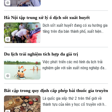
gần đây, chỉ tính riêng tuần cuối tháng 7
thành phố đã ghi nhận tới gần 270 ca mắc.
Hầu hết các ca bệnh đều tập trung ở
Hà Nội tập trung xử lý ổ dịch sốt xuất huyết
nhóm người cao tuổi, người có nhiều bệnh
nền.
Dịch sốt xuất huyết đang có xu hướng gia
tăng trên địa bàn thành phố, xuất hiện
một số ổ dịch diễn biến phức tạp. Sở Y tế
Hà Nội vừa kiểm tra công tác phòng,
chống dịch tại hai xã Hồng Vân và Phúc
Du lịch trải nghiệm tích hợp đa giá trị
Thọ.
Việc phát triển các mô hình du lịch trải
nghiệm gắn với sản xuất nông nghiệp đang
mở ra hướng đi mới cho người nông dân.
Việc "tích hợp đa giá trị" ngay tại hộ gia
đình không chỉ nâng cao thu nhập mà còn
Bất cập trong quy định cấp phép bài thuốc gia truyền
tạo đà phát triển kinh tế nông thôn bền
vững.
Là quốc gia xếp thứ 2 trên thế giới về
thành tựu của nền y học cổ truyền với hơn
5.000 loại cây thuốc có công dụng chăm
Theo dõi Hà Nội On