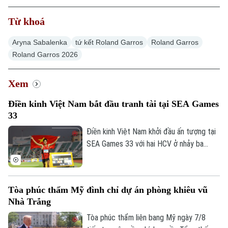
Từ khoá
Aryna Sabalenka
tứ kết Roland Garros
Roland Garros
Roland Garros 2026
Xu hướng
Xem
Điền kinh Việt Nam bắt đầu tranh tài tại SEA Games
33
Điền kinh Việt Nam khởi đầu ấn tượng tại
SEA Games 33 với hai HCV ở nhảy ba
bước và 1.500 mét nữ, cùng hai tấm HCĐ
ở 1.500 mét nam và ném đĩa.
Tòa phúc thẩm Mỹ đình chỉ dự án phòng khiêu vũ
Nhà Trắng
Tòa phúc thẩm liên bang Mỹ ngày 7/8