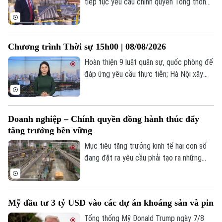
tiếp tục yêu cầu chính quyền Tổng thống
Donald Trump dừng thi công phòng khiêu
vũ trị giá 400 triệu USD tại Nhà Trắng.
Phán quyết là một trở ngại đáng kể đối
Chương trình Thời sự 15h00 | 08/08/2026
với kế hoạch cải tạo quy mô lớn tại khu
vực trung tâm của ông Trump và đặt ra
Hoàn thiện 9 luật quân sự, quốc phòng để
câu hỏi về giới hạn quyền hạn của Tổng
đáp ứng yêu cầu thực tiễn; Hà Nội xây
thống.
quảng trường trước Công viên Thống
nhất; Iran khẳng định vượt qua sức ép
quân sự;... là một số nội dung đáng chú ý
Doanh nghiệp – Chính quyền đồng hành thúc đẩy
trong chương trình hôm nay.
tăng trưởng bền vững
Mục tiêu tăng trưởng kinh tế hai con số
đang đặt ra yêu cầu phải tạo ra những
động lực phát triển mới cho nền kinh tế
nhưng tăng trưởng nhanh chỉ thực sự bền
vững khi được xây dựng trên nền tảng
Mỹ đầu tư 3 tỷ USD vào các dự án khoáng sản và pin
khoa học công nghệ, đổi mới sáng tạo,
chuyển đổi số và chuyển đổi xanh. Và vai
Tổng thống Mỹ Donald Trump ngày 7/8