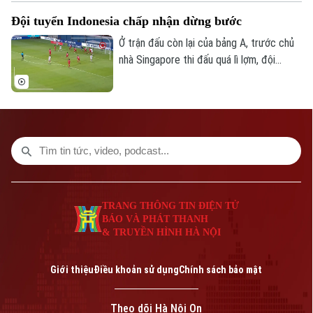
thầy trò huấn luyện viên Kim Sang Sik mới
Đội tuyển Indonesia chấp nhận dừng bước
có được niềm vui trọn vẹn ở Mỹ Đình.
Ở trận đấu còn lại của bảng A, trước chủ
nhà Singapore thi đấu quá lì lợm, đội
tuyển Indonesia dù có bàn dẫn trước
nhưng chung cuộc vẫn bị cầm chân. Kết
quả này là không đủ để giúp đội bóng xứ
vạn đảo vào bán kết.
TRANG THÔNG TIN ĐIỆN TỬ
BÁO VÀ PHÁT THANH
& TRUYỀN HÌNH HÀ NỘI
Giới thiệu
Điều khoản sử dụng
Chính sách bảo mật
Theo dõi Hà Nội On