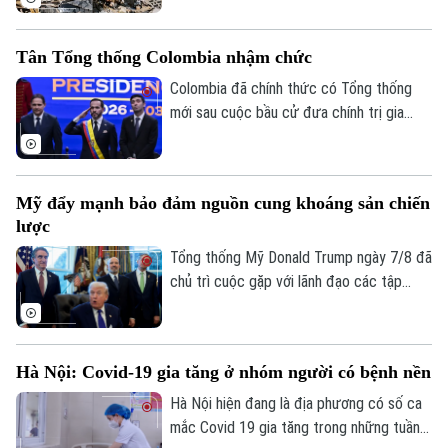
hiệu khôi phục sau trận động đất kép hồi
tháng 6. Một tàu container mang cờ Bồ
Tân Tổng thống Colombia nhậm chức
Đào Nha đã được ghi nhận đang dỡ hàng
tại cảng này hôm 7/8.
Colombia đã chính thức có Tổng thống
mới sau cuộc bầu cử đưa chính trị gia
cánh hữu Abelardo De La Espriella lên
nắm quyền. Lễ nhậm chức diễn ra tại
thành phố Cali trong bối cảnh an ninh
Mỹ đẩy mạnh bảo đảm nguồn cung khoáng sản chiến
được siết chặt, đánh dấu một dấu mốc
lược
chưa từng có trong lịch sử chính trị nước
này.
Tổng thống Mỹ Donald Trump ngày 7/8 đã
chủ trì cuộc gặp với lãnh đạo các tập
đoàn khai khoáng lớn, trong bối cảnh
Washington đẩy mạnh chiến lược bảo
đảm nguồn cung khoáng sản quan trọng
Hà Nội: Covid-19 gia tăng ở nhóm người có bệnh nền
phục vụ quốc phòng và giảm phụ thuộc
vào chuỗi cung ứng từ Trung Quốc.
Hà Nội hiện đang là địa phương có số ca
mắc Covid 19 gia tăng trong những tuần